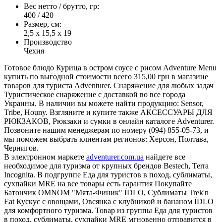
Вес нетто / брутто, гр:
400 / 420
Размер, см:
2,5 х 15,5 х 19
Производство
Чехия
Готовое блюдо Курица в остром соусе с рисом Adventure Menu
купить по выгодной стоимости всего 315,00 грн в магазине
товаров для туриста Adventurer. Снаряжение для любых задач
Туристическое снаряжение с доставкой во все города
Украины. В наличии вы можете найти продукцию: Sensor,
Tribe, Houny. Взгляните и купите также АКСЕССУАРЫ ДЛЯ
РЮКЗАКОВ, Рюкзаки и сумки в онлайн каталоге Adventurer.
Позвоните нашим менеджерам по номеру (094) 855-05-73, и
мы поможем выбрать клиентам регионов: Херсон, Полтава,
Чернигов.
В электронном маркете
adventurer.com.ua
найдете все
необходимое для туризма от крупных брендов Bestech, Terra
Incognita. В подгруппе Еда для туристов в поход, сублиматы,
сухпайки MRE на все товары есть гарантия Покупайте
Батончик OMNOM "Мята-Финик" ЇDLO, Сублиматы Trek'n
Eat Кускус с овощами, Овсянка с клубникой и бананом ЇDLO
для комфортного туризма. Товар из группы Еда для туристов
в поход, сублиматы, сухпайки MRE мгновенно отправится в