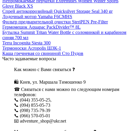
Непромокаемые перчатки Extremities Women Winter Sports
Glove Black XS
Спрей антикоррозийный Quicksilver Storage Seal 340 gr
Лодочный мотор Yamaha F6CMHS
Фильтр предварительной очистки SteriPEN Pre-Filter
Гермомешок Aquapac PackDivider™ 8L
Бутылка Summit Tritan Water Bottle с соломинкой и карабином
синяя 700 мл
Terra Incognita Siesta 300
Термоноски Acropolis ШЗК-1
Каша гречневая со свининой Сто Пудов
Часто задаваемые вопросы
Как можно с Вами связаться ❓
🛍 Киев, ул. Маршала Тимошенко 9
☎ Связаться с нами можно по следующим номерам
телефонов:
📞 (044) 355-05-25,
📞 (094) 855-05-73
📞 (098) 735-79-39
📞 (066) 570-05-01
📧 adventure_shop@ukr.net