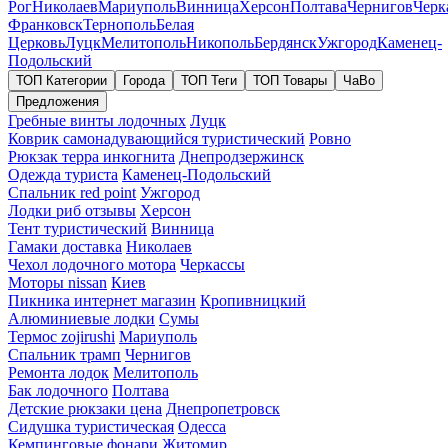
Рог
Николаев
Мариуполь
Винница
Херсон
Полтава
Чернигов
Черк
Франковск
Тернополь
Белая
Церковь
Луцк
Мелитополь
Никополь
Бердянск
Ужгород
Каменец-
Подольский
ТОП Категории
Города
ТОП Теги
ТОП Товары
ЧаВо
Предложения
Гребные винты лодочных
Луцк
Коврик самонадувающийся туристический
Ровно
Рюкзак терра инкогнита
Днепродзержинск
Одежда туриста
Каменец-Подольский
Спальник red point
Ужгород
Лодки риб отзывы
Херсон
Тент туристический
Винница
Гамаки доставка
Николаев
Чехол лодочного мотора
Черкассы
Моторы nissan
Киев
Пикника интернет магазин
Кропивницкий
Алюминиевые лодки
Сумы
Термос zojirushi
Мариуполь
Спальник трамп
Чернигов
Ремонта лодок
Мелитополь
Бак лодочного
Полтава
Детские рюкзаки цена
Днепропетровск
Сидушка туристическая
Одесса
Кемпинговые фонари
Житомир