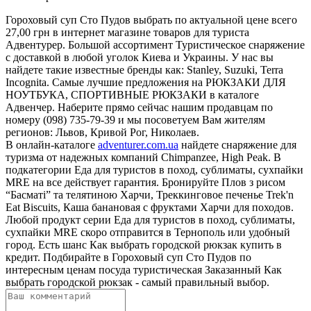
Гороховый суп Сто Пудов выбрать по актуальной цене всего
27,00 грн в интернет магазине товаров для туриста
Адвентурер. Большой ассортимент Туристическое снаряжение
с доставкой в любой уголок Киева и Украины. У нас вы
найдете такие известные бренды как: Stanley, Suzuki, Terra
Incognita. Самые лучшие предложения на РЮКЗАКИ ДЛЯ
НОУТБУКА, СПОРТИВНЫЕ РЮКЗАКИ в каталоге
Адвенчер. Наберите прямо сейчас нашим продавцам по
номеру (098) 735-79-39 и мы посоветуем Вам жителям
регионов: Львов, Кривой Рог, Николаев.
В онлайн-каталоге
adventurer.com.ua
найдете снаряжение для
туризма от надежных компаний Chimpanzee, High Peak. В
подкатегории Еда для туристов в поход, сублиматы, сухпайки
MRE на все действует гарантия. Бронируйте Плов з рисом
“Басматі” та телятиною Харчи, Треккинговое печенье Trek'n
Eat Biscuits, Каша банановая с фруктами Харчи для походов.
Любой продукт серии Еда для туристов в поход, сублиматы,
сухпайки MRE скоро отправится в Тернополь или удобный
город. Есть шанс Как выбрать городской рюкзак купить в
кредит. Подбирайте в Гороховый суп Сто Пудов по
интересным ценам посуда туристическая Заказанный Как
выбрать городской рюкзак - самый правильный выбор.