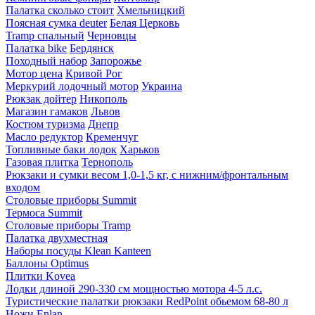
Палатка сколько стоит
Хмельницкий
Поясная сумка deuter
Белая Церковь
Tramp спальный
Черновцы
Палатка bike
Бердянск
Походный набор
Запорожье
Мотор цена
Кривой Рог
Меркурий лодочный мотор
Украина
Рюкзак дойтер
Никополь
Магазин гамаков
Львов
Костюм туризма
Днепр
Масло редуктор
Кременчуг
Топливные баки лодок
Харьков
Газовая плитка
Тернополь
Рюкзаки и сумки весом 1,0-1,5 кг, с нижним/фронтальным
входом
Столовые приборы Summit
Термоса Summit
Столовые приборы Tramp
Палатка двухместная
Наборы посуды Klean Kanteen
Баллоны Optimus
Плитки Kovea
Лодки длиной 290-330 см мощностью мотора 4-5 л.с.
Туристические палатки рюкзаки RedPoint обьемом 68-80 л
Ножи Enlan