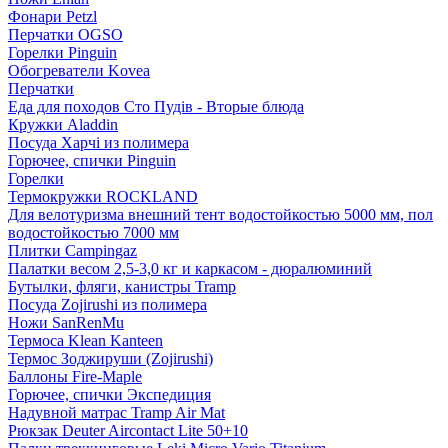
Фонари Petzl
Перчатки OGSO
Горелки Pinguin
Обогреватели Kovea
Перчатки
Еда для походов Сто Пудів - Вторые блюда
Кружки Aladdin
Посуда Харчі из полимера
Горючее, спички Pinguin
Горелки
Термокружки ROCKLAND
Для велотуризма внешний тент водостойкостью 5000 мм, пол
водостойкостью 7000 мм
Плитки Campingaz
Палатки весом 2,5-3,0 кг и каркасом - дюралюминий
Бутылки, фляги, канистры Tramp
Посуда Zojirushi из полимера
Ножи SanRenMu
Термоса Klean Kanteen
Термос Зоджируши (Zojirushi)
Баллоны Fire-Maple
Горючее, спички Экспедиция
Надувной матрас Tramp Air Mat
Рюкзак Deuter Aircontact Lite 50+10