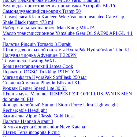
Палки треккинговые Leki Micro Vario Titanium
Ведро для приготовления прикормки Acropolis ВР-1б
Самонадувающийся коврик Tramp 50
Термофляга Klean Kanteen Wide Vacuum Insulated Cafe Cap
Shale Black (matt) 473 ml
Набор стальных шариков Man Kung MK-TA
Масло трансмиссионное Yamalube Gear Oil SAE90 API GL-4 1
л
Палатка Pinguin Tornado 3 Duralu
Шланг для питьевой системы HydraPak HydraFusion Tube Kit
Надувная лодка Adventure T-320PN
Термоноски Lasting WXL
Борщ вегетарианский James Cook
Перчатки OGSO Trekking 1916GY M
Мягкая фляга HydraPak SoftFlask 250 мл
Спальный мешок Pinguin Blizzard XL
Рюкзак Deuter Speed Lite 30 SL
Штаны муж. Mammut TEMPEST ZIP OFF PLUS PANTS MEN
dolomite 46 EU
Фонарь налобный Summit Storm Force Ultra Lightweight
Rechargable Headlight
Зажигалка Zippo Classic Gold Dust
Палатка Hannah Arrant 3
Зимняя куртка Commandor Neve Katana
Шатер Terra incognita Picnic