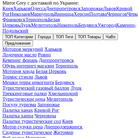
Mirror Grey с доставкой по Украине:
Киев
Харьков
Одесса
Днепропетровск
Запорожье
Львов
Кривой
Рог
Николаев
Мариуполь
Винница
Херсон
Полтава
Чернигов
Черк
Франковск
Тернополь
Белая
Церковь
Луцк
Мелитополь
Никополь
Бердянск
Ужгород
Каменец-
Подольский
ТОП Категории
Города
ТОП Теги
ТОП Товары
ЧаВо
Предложения
Моторов меркурий
Харьков
Лодочное масло
Ровно
Кемпинг фонарь
Днепропетровск
Обувь интернет магазин
Тернополь
Моторов хонда
Белая Церковь
Термос стэнли
Львов
Мешки терра инкогнита
Бердянск
Туристический газовый баллон
Луцк
Треккинговые палки
Хмельницкий
Туристические цена
Мелитополь
Посуду туризма
Запорожье
Палатка ханах
Кривой Рог
Палатка ханна
Черновцы
Палатки туристические сол
Киев
Мотор сузуки цена
Днепродзержинск
Сиденье туристическое
Житомир
Риб лодки
Никополь