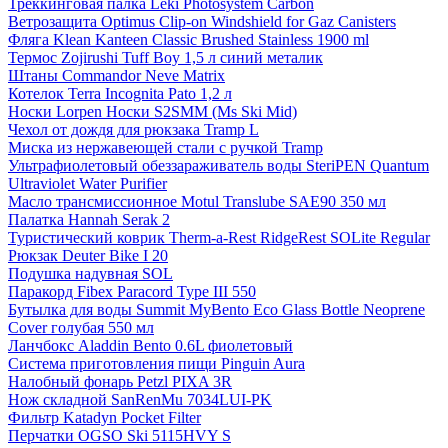
Треккинговая палка Leki Photosystem Carbon
Ветрозащита Optimus Clip-on Windshield for Gaz Canisters
Фляга Klean Kanteen Classic Brushed Stainless 1900 ml
Термос Zojirushi Tuff Boy 1,5 л синий металик
Штаны Commandor Neve Matrix
Котелок Terra Incognita Pato 1,2 л
Носки Lorpen Носки S2SMM (Ms Ski Mid)
Чехол от дождя для рюкзака Tramp L
Миска из нержавеющей стали с ручкой Tramp
Ультрафиолетовый обеззараживатель воды SteriPEN Quantum
Ultraviolet Water Purifier
Масло трансмиссионное Motul Translube SAE90 350 мл
Палатка Hannah Serak 2
Туристический коврик Therm-a-Rest RidgeRest SOLite Regular
Рюкзак Deuter Bike I 20
Подушка надувная SOL
Паракорд Fibex Paracord Type III 550
Бутылка для воды Summit MyBento Eco Glass Bottle Neoprene
Cover голубая 550 мл
Ланчбокс Aladdin Bento 0.6L фиолетовый
Система приготовления пищи Pinguin Aura
Налобный фонарь Petzl PIXA 3R
Нож складной SanRenMu 7034LUI-PK
Фильтр Katadyn Pocket Filter
Перчатки OGSO Ski 5115HVY S