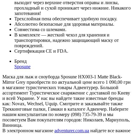
выходит через верхние отверстия оправы и линзы,
прохладный и сухой проникает через нижние. Никакого
запотевания!
Трехслойная пена обеспечивает удобную посадку.
Абсолютно безопасные для здоровья материалы.
Совместима со шлемами.
В комплекте — жесткий чехол для хранения и
транспортировки, надежно защищающий маску от
повреждений.
Сертификация CE и FDA.
Бренд
Sposune
Маска для лыж и сноуборда Sposune HX003-1 Matte Black-
Mirror Grey приобрести по актуальной цене всего 1 090,00 грн
в магазине туристических товары Адвентурер. Большой
ассортимент Туристическое снаряжение с доставкой по Киеву
и всей Украине. У нас вы найдете такие известные бренды
как: Novax, Wechsel, Uquip. Смотрите и заказывайте также
Треккинговые палки, Гамаки в каталоге Адвенчер. Наберите
нашим консультантам по номеру (098) 735-79-39 и мы
посоветуем Вам покупателям городов: Николаев, Мариуполь,
Винница.
В электронном магазине
adventurer.com.ua
найдете все важное