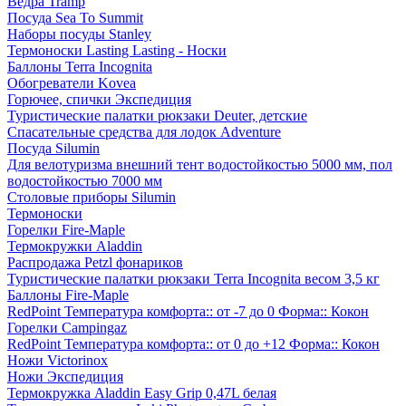
Ведра Tramp
Посуда Sea To Summit
Наборы посуды Stanley
Термоноски Lasting Lasting - Носки
Баллоны Terra Incognita
Обогреватели Kovea
Горючее, спички Экспедиция
Туристические палатки рюкзаки Deuter, детские
Спасательные средства для лодок Adventure
Посуда Silumin
Для велотуризма внешний тент водостойкостью 5000 мм, пол
водостойкостью 7000 мм
Столовые приборы Silumin
Термоноски
Горелки Fire-Maple
Термокружки Aladdin
Распродажа Petzl фонариков
Туристические палатки рюкзаки Terra Incognita весом 3,5 кг
Баллоны Fire-Maple
RedPoint Температура комфорта:: от -7 до 0 Форма:: Кокон
Горелки Campingaz
RedPoint Температура комфорта:: от 0 до +12 Форма:: Кокон
Ножи Victorinox
Ножи Экспедиция
Термокружка Aladdin Easy Grip 0,47L белая