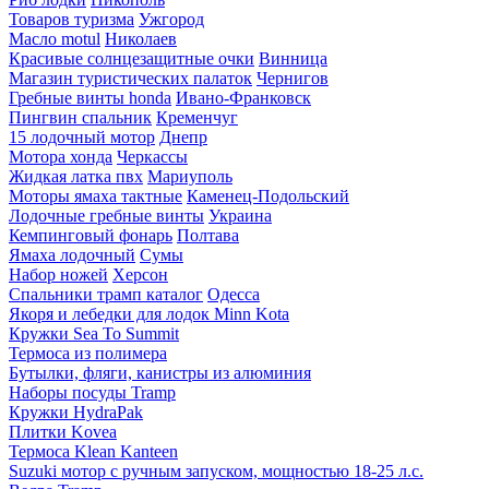
Товаров туризма
Ужгород
Масло motul
Николаев
Красивые солнцезащитные очки
Винница
Магазин туристических палаток
Чернигов
Гребные винты honda
Ивано-Франковск
Пингвин спальник
Кременчуг
15 лодочный мотор
Днепр
Мотора хонда
Черкассы
Жидкая латка пвх
Мариуполь
Моторы ямаха тактные
Каменец-Подольский
Лодочные гребные винты
Украина
Кемпинговый фонарь
Полтава
Ямаха лодочный
Сумы
Набор ножей
Херсон
Спальники трамп каталог
Одесса
Якоря и лебедки для лодок Minn Kota
Кружки Sea To Summit
Термоса из полимера
Бутылки, фляги, канистры из алюминия
Наборы посуды Tramp
Кружки HydraPak
Плитки Kovea
Термоса Klean Kanteen
Suzuki мотор с ручным запуском, мощностью 18-25 л.с.