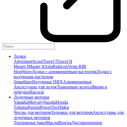
Лодки
Adventure
Scout
Travel I
Travel II
Master I
Master II
Arta
Rubicon
Vesta RIB
HonWave
Лодки с алюминиевым настилом
Лодки с
надувным настилом
Smartliner
Надувные ПВХ
Алюминиевые
Аксессуары для лодок
Транцевые колеса
Якоря и
лебедки
Насосы
Лодочные моторы
Yamaha
Mercury
Suzuki
Honda
Tohatsu
Parsun
PowerTec
Hidea
Чехлы для моторов
Тележки для моторов
Аксессуары для
лодочных моторов
Топливные баки
Масла
Винты
Дистанционное