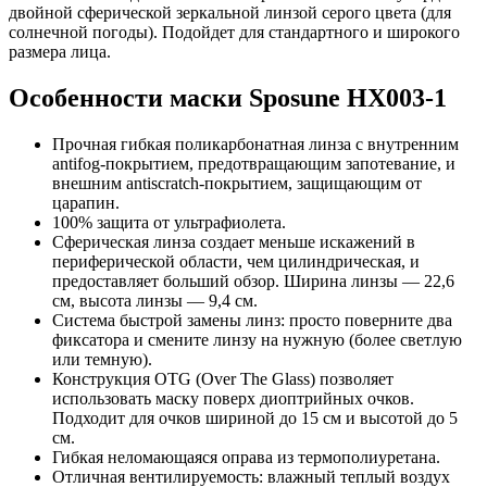
двойной сферической зеркальной линзой серого цвета (для
солнечной погоды). Подойдет для стандартного и широкого
размера лица.
Особенности маски Sposune HX003-1
Прочная гибкая поликарбонатная линза с внутренним
antifog-покрытием, предотвращающим запотевание, и
внешним antiscratch-покрытием, защищающим от
царапин.
100% защита от ультрафиолета.
Сферическая линза создает меньше искажений в
периферической области, чем цилиндрическая, и
предоставляет больший обзор. Ширина линзы — 22,6
см, высота линзы — 9,4 см.
Система быстрой замены линз: просто поверните два
фиксатора и смените линзу на нужную (более светлую
или темную).
Конструкция OTG (Over The Glass) позволяет
использовать маску поверх диоптрийных очков.
Подходит для очков шириной до 15 см и высотой до 5
см.
Гибкая неломающаяся оправа из термополиуретана.
Отличная вентилируемость: влажный теплый воздух