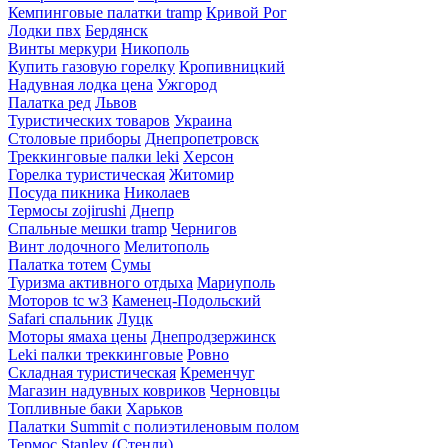
Кемпинговые палатки tramp
Кривой Рог
Лодки пвх
Бердянск
Винты меркури
Никополь
Купить газовую горелку
Кропивницкий
Надувная лодка цена
Ужгород
Палатка ред
Львов
Туристических товаров
Украина
Столовые приборы
Днепропетровск
Треккинговые палки leki
Херсон
Горелка туристическая
Житомир
Посуда пикника
Николаев
Термосы zojirushi
Днепр
Спальные мешки tramp
Чернигов
Винт лодочного
Мелитополь
Палатка тотем
Сумы
Туризма активного отдыха
Мариуполь
Моторов tc w3
Каменец-Подольский
Safari спальник
Луцк
Моторы ямаха цены
Днепродзержинск
Leki палки треккинговые
Ровно
Складная туристическая
Кременчуг
Магазин надувных ковриков
Черновцы
Топливные баки
Харьков
Палатки Summit с полиэтиленовым полом
Термос Stanley (Стенли)