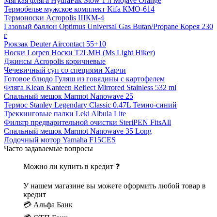
Мягкая фляга HydraPak Stow 1 л Mojave Orange
Термобелье мужское комплект Kifa КМО-614
Термоноски Acropolis ШКМ-4
Газовый баллон Optimus Universal Gas Butan/Propane Корея 230
г
Рюкзак Deuter Aircontact 55+10
Носки Lorpen Носки T2LMH (Ms Light Hiker)
Джинсы Acropolis коричневые
Чечевичный суп со специями Харчи
Готовое блюдо Гуляш из говядины с картофелем
Фляга Klean Kanteen Reflect Mirrored Stainless 532 ml
Спальный мешок Marmot Nanowave 25
Термос Stanley Legendary Classic 0.47L Темно-синий
Треккинговые палки Leki Albula Lite
Фильтр предварительной очистки SteriPEN FitsAll
Спальный мешок Marmot Nanowave 35 Long
Лодочный мотор Yamaha F15CES
Часто задаваемые вопросы
Можно ли купить в кредит ❓
У нашем магазине вы можете оформить любой товар в
кредит
💳 Альфа Банк