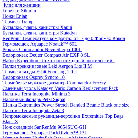
Флис для женщин
Горелки Silumin
Ножи Enlan
Термоса Tramp
Бутылки, фляги, канистры Харчі
Бутылки, фляги, канистры Katadyn
RedPoint Температура комфорта:: от -7 до 0 Форма:: Кокон
Гермомешок Aquapac Noatak™ 60L
Рюкзак Commandor Neve Sherpa 100L
Велорюкзак Deuter Compact Air EXP 8 SL
Набор Expedition "Лохотрон походный эротический"
Палки треккинговые Leki Aergon Lite II M
Термос для еды Esbit Food Jug 1,0 л
Велорюкзак Osprey Syncro 10
Термобелье мужское джемпер Commandor Frozzy
Сменный уголь Katadyn Vario Carbon Replacement Pack
Палатка Terra Incognita Minima 3
Налобный фонарь Petzl Signal
Шапка Extremities Power Stretch Banded Beanie Black one size
Палатка Terra Incognita Zeta 3
Непромокаемые рукавицы-верхонки Extremities Top Bags
Black S
Нож складной SanRenMu 9054SUC-GH
Гермомешок Aquapac PackDivider™ 13L