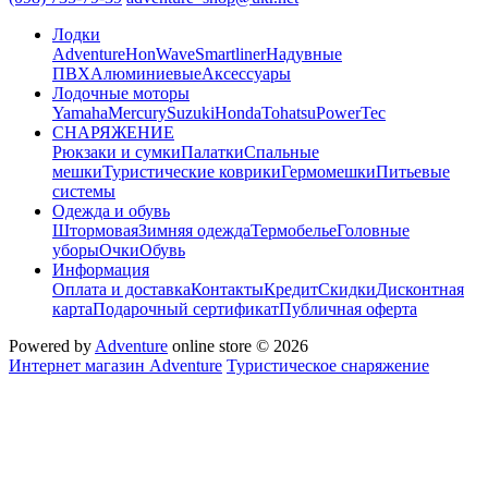
Лодки
Adventure
HonWave
Smartliner
Надувные
ПВХ
Алюминиевые
Аксессуары
Лодочные моторы
Yamaha
Mercury
Suzuki
Honda
Tohatsu
PowerTec
СНАРЯЖЕНИЕ
Рюкзаки и сумки
Палатки
Спальные
мешки
Туристические коврики
Гермомешки
Питьевые
системы
Одежда и обувь
Штормовая
Зимняя одежда
Термобелье
Головные
уборы
Очки
Обувь
Информация
Оплата и доставка
Контакты
Кредит
Скидки
Дисконтная
карта
Подарочный сертификат
Публичная оферта
Powered by
Adventure
online store © 2026
Интернет магазин Adventure
Туристическое снаряжение