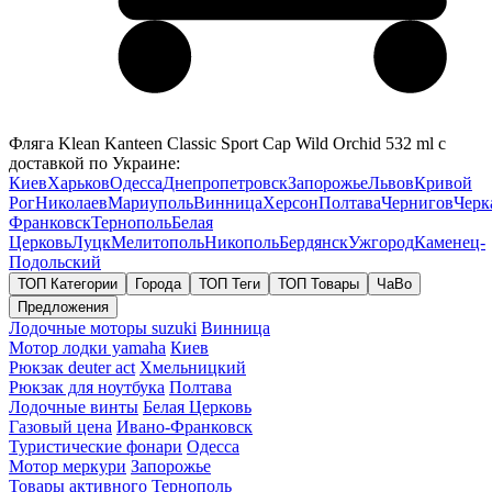
Фляга Klean Kanteen Classic Sport Cap Wild Orchid 532 ml с
доставкой по Украине:
Киев
Харьков
Одесса
Днепропетровск
Запорожье
Львов
Кривой
Рог
Николаев
Мариуполь
Винница
Херсон
Полтава
Чернигов
Черк
Франковск
Тернополь
Белая
Церковь
Луцк
Мелитополь
Никополь
Бердянск
Ужгород
Каменец-
Подольский
ТОП Категории
Города
ТОП Теги
ТОП Товары
ЧаВо
Предложения
Лодочные моторы suzuki
Винница
Мотор лодки yamaha
Киев
Рюкзак deuter act
Хмельницкий
Рюкзак для ноутбука
Полтава
Лодочные винты
Белая Церковь
Газовый цена
Ивано-Франковск
Туристические фонари
Одесса
Мотор меркури
Запорожье
Товары активного
Тернополь