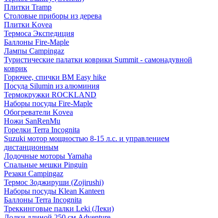
Плитки Tramp
Столовые приборы из дерева
Плитки Kovea
Термоса Экспедиция
Баллоны Fire-Maple
Лампы Campingaz
Туристические палатки коврики Summit - самонадувной
коврик
Горючее, спички BM Easy hike
Посуда Silumin из алюминия
Термокружки ROCKLAND
Наборы посуды Fire-Maple
Обогреватели Kovea
Ножи SanRenMu
Горелки Terra Incognita
Suzuki мотор мощностью 8-15 л.с. и управлением
дистанционным
Лодочные моторы Yamaha
Спальные мешки Pinguin
Резаки Campingaz
Термос Зоджируши (Zojirushi)
Наборы посуды Klean Kanteen
Баллоны Terra Incognita
Треккинговые палки Leki (Леки)
Лодки длиной 250 см Adventure