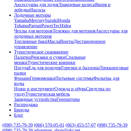
Аксессуары для лодок
Транцевые колеса
Якоря и
лебедки
Насосы
Лодочные моторы
Yamaha
Mercury
Suzuki
Honda
Tohatsu
Parsun
PowerTec
Hidea
Чехлы для моторов
Тележки для моторов
Аксессуары для
лодочных моторов
Топливные баки
Масла
Винты
Дистанционное
управление
Туристическое снаряжение
Палатки
Рюкзаки и сумки
Спальные
мешки
Туристические коврики
Посуда
Еда для походов
Горелки и баллоны
Треккинговые
палки
Фонари
Гермомешки
Питьевые системы
Фильтры для
воды
Ножи и инструмент
Одежда и обувь
Средства по
уходу
Туристическая мебель
Зарядные устройства
Генераторы
Распродажа
Бренды
Блог
(098) 735-79-39
(066) 570-05-01
(063) 453-57-07
(098) 735-79-39
(098) 735-79-39
adventure_shop@ukr.net