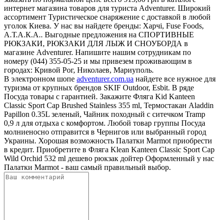
интернет магазина товаров для туриста Adventurer. Широкий
ассортимент Туристическое снаряжение с доставкой в любой
уголок Киева. У нас вы найдете бренды: Харчі, Fuse Foods,
А.Т.А.К.А.. Выгодные предложения на СПОРТИВНЫЕ
РЮКЗАКИ, РЮКЗАКИ ДЛЯ ЛЫЖ И СНОУБОРДА в
магазине Adventurer. Напишите нашим сотрудникам по
номеру (044) 355-05-25 и мы привезем проживающим в
городах: Кривой Рог, Николаев, Мариуполь.
В электронном шопе
adventurer.com.ua
найдете все нужное для
туризма от крупных брендов SKIF Outdoor, Esbit. В ряде
Посуда товары с гарантией. Закажите Фляга Kid Kanteen
Classic Sport Cap Brushed Stainless 355 ml, Термостакан Aladdin
Papillon 0.35L зеленый, Чайник походный с ситечком Tramp
0,9 л для отдыха с комфортом. Любой товар группы Посуда
молниеносно отправится в Чернигов или выбранный город
Украины. Хорошая возможность Палатки Marmot приобрести
в кредит. Приобретите в Фляга Klean Kanteen Classic Sport Cap
Wild Orchid 532 ml дешево рюкзак дойтер Оформленный у нас
Палатки Marmot - ваш самый правильный выбор.