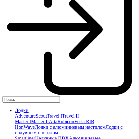
Лодки
Adventure
Scout
Travel I
Travel II
Master I
Master II
Arta
Rubicon
Vesta RIB
HonWave
Лодки с алюминиевым настилом
Лодки с
надувным настилом
Smartliner
Надувные ПВХ
Алюминиевые