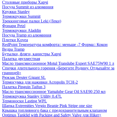
Столовые приборы Харчі
Посуда Summit из алюминия
Кружки Stanley
Термокружки Summit
Треккинговые палки Leki (Леки)
Фонари Petzl
Термокружки Aladdin
Посуда Tramp из алюминия
Плитки Kovea
RedPoint Температура комфорта:: меньше -7 Форма:: Кокон
Ведра Tramp
Бутылки, фляги, канистры Харчі
Палатка двухместная
Масло трансмиссионное Motul Translube Expert SAE75W90 1 л
Спички длительного горения «Берегите Родину. Отдыхайте за
границей»
Рюкзак Deuter Gigant SL
Термосумка для наживки Acropolis ТСН-2
Палатка Pinguin Taifun 3
Масло трансмиссионное Yamalube Gear Oil SAE90 250 мл
Термокружка Stanley Utility 0.47L
Термоноски Lasting WPL
Шапка Extremities Vergio Beanie Pink Stripe one size
Крышка топливного бака с предохранительным клапаном
Optimus Tanklid with Packing and Safety Valve для Hiker+