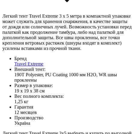
Легкий тент Travel Extreme 3 х 5 метра в компактной упаковке
может служить для хранения снаряжения, в качестве защиты
от дождя или солнечных лучей. Возможность установки перед
палаткой как продолжение тамбура, либо над палаткой для
дополнительной защиты. Все швы прокленны, все точки
крепления ветровых растяжек (шнуры входят в комплект)
усилены вставками из прочной ткани.
Бренд
Travel Extreme
Внешний тент:
190T Polyester, PU Coating 1000 мм H2O, WR швы
проклеены
Размер в упаковке:
19 х 19 х 38 см
Вес полного комплекта:
1,25 кг
Гарантия
12 месяцев
Производство
Україна
Легкий тент Travel Extreme 3х5 выбрать и купить по выгодной