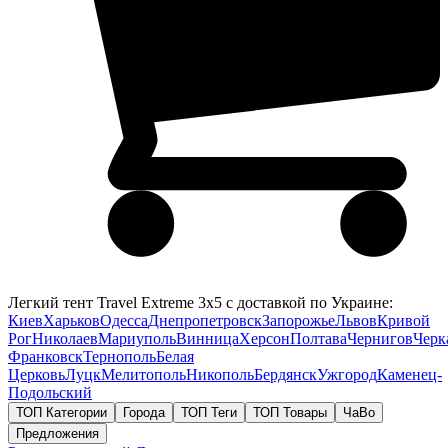
Легкий тент Travel Extreme 3х5 с доставкой по Украине:
Киев
Харьков
Одесса
Днепропетровск
Запорожье
Львов
Кривой
Рог
Николаев
Мариуполь
Винница
Херсон
Полтава
Чернигов
Черк
Франковск
Тернополь
Белая
Церковь
Луцк
Мелитополь
Никополь
Бердянск
Ужгород
Каменец-
Подольский
ТОП Категории
Города
ТОП Теги
ТОП Товары
ЧаВо
Предложения