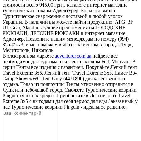
стоимости всего 945,00 грн в каталоге интернет магазина
туристических товары Адвентурер. Большой выбор
Туристическое снаряжение с доставкой в любой уголок
Украины. В наличии вы можете найти продукцию: APG, 3F
UL Gear, Aladdin. Лучшие предложения на ГОРОДСКИЕ
РЮКЗАКИ, ДЕТСКИЕ РЮКЗАКИ в интернет магазине
Адвенчер. Позвоните нашим менеджерам по номеру (094)
855-05-73, и мы поможем выбрать клиентам в города: Луцк,
Мелитополь, Никополь.
В электронном маркете
adventurer.com.ua
найдете все
необходимое для туризма от известных фирм Felt, Mousson. В
серии Тенты все изделия с гарантией. Покупайте Легкий тент
Travel Extreme 3х5, Легкий тент Travel Extreme 3х3, Намет Bo-
Camp Shower/WC Tent Grey (4471890) для качественного
отдыха. Товар из подгруппы Тенты мгновенно отправится в
Луцк или небольшой город. Сможете Туристические коврики
Pinguin купить в кредит. Приобретите в Легкий тент Travel
Extreme 3х5 с выгодами для себя термос для еды Заказанный у
нас Туристические коврики Pinguin - идеальное решение.