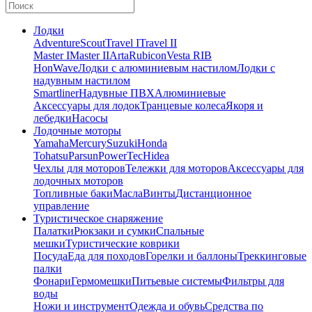
Лодки
Adventure
Scout
Travel I
Travel II
Master I
Master II
Arta
Rubicon
Vesta RIB
HonWave
Лодки с алюминиевым настилом
Лодки с
надувным настилом
Smartliner
Надувные ПВХ
Алюминиевые
Аксессуары для лодок
Транцевые колеса
Якоря и
лебедки
Насосы
Лодочные моторы
Yamaha
Mercury
Suzuki
Honda
Tohatsu
Parsun
PowerTec
Hidea
Чехлы для моторов
Тележки для моторов
Аксессуары для
лодочных моторов
Топливные баки
Масла
Винты
Дистанционное
управление
Туристическое снаряжение
Палатки
Рюкзаки и сумки
Спальные
мешки
Туристические коврики
Посуда
Еда для походов
Горелки и баллоны
Треккинговые
палки
Фонари
Гермомешки
Питьевые системы
Фильтры для
воды
Ножи и инструмент
Одежда и обувь
Средства по