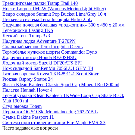
Треккинговые палки Tramp Trail 140
Носки Lorpen TMLW (Womens Merino Light Hiker)
Ведро складное Summit Pop Bucket Lime/Grey 10 л
Питьевая система Terra Incognita Hidro 2.5L
Сидушка полевая большая «поджопник» 300 x 450 х 20 мм
Термоноски Lasting TKS
Легкий тент Tramp 3x3
Надувная лодка Adventure T-270PN
Спальный мешок Terra Incognita Осень
Термобелье мужское шорты Commandor Dyno
Лодочный мотор Honda BF20SHSU
Лодочный мотор Suzuki DF20ATS EFI
Нож складной SanRenMu 7056LUI-GHV-T4
Газовая горелка Kovea TKB-8911-1 Scout Stove
Рюкзак Osprey Stratos 24
Фляга Klean Kanteen Classic Sport Cap Mineral Red 800 ml
Палатка Hannah Hover 4
Термобутылка Klean Kanteen TKWide Loop Cap Shale Black
Matt 1900 ml
Стул рыбака Totem
Перчатки OGSO Ski Mountaineering 7622YB L
Сумка Dakine Passport 1L
Система приготовления пищи Fire Maple FMS X3
Часто задаваемые вопросы