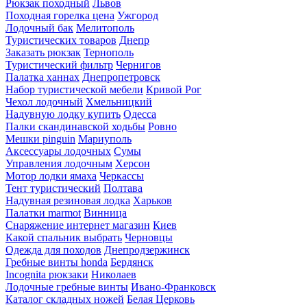
Рюкзак походный
Львов
Походная горелка цена
Ужгород
Лодочный бак
Мелитополь
Туристических товаров
Днепр
Заказать рюкзак
Тернополь
Туристический фильтр
Чернигов
Палатка ханнах
Днепропетровск
Набор туристической мебели
Кривой Рог
Чехол лодочный
Хмельницкий
Надувную лодку купить
Одесса
Палки скандинавской ходьбы
Ровно
Мешки pinguin
Мариуполь
Аксессуары лодочных
Сумы
Управления лодочным
Херсон
Мотор лодки ямаха
Черкассы
Тент туристический
Полтава
Надувная резиновая лодка
Харьков
Палатки marmot
Винница
Снаряжение интернет магазин
Киев
Какой спальник выбрать
Черновцы
Одежда для походов
Днепродзержинск
Гребные винты honda
Бердянск
Incognita рюкзаки
Николаев
Лодочные гребные винты
Ивано-Франковск
Каталог складных ножей
Белая Церковь