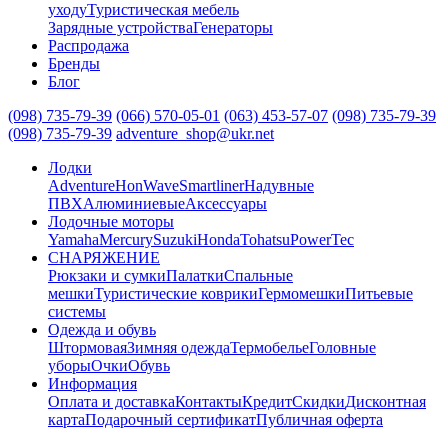
уходу
Туристическая мебель
Зарядные устройства
Генераторы
Распродажа
Бренды
Блог
(098) 735-79-39
(066) 570-05-01
(063) 453-57-07
(098) 735-79-39
(098) 735-79-39
adventure_shop@ukr.net
Лодки
Adventure
HonWave
Smartliner
Надувные
ПВХ
Алюминиевые
Аксессуары
Лодочные моторы
Yamaha
Mercury
Suzuki
Honda
Tohatsu
PowerTec
СНАРЯЖЕНИЕ
Рюкзаки и сумки
Палатки
Спальные
мешки
Туристические коврики
Гермомешки
Питьевые
системы
Одежда и обувь
Штормовая
Зимняя одежда
Термобелье
Головные
уборы
Очки
Обувь
Информация
Оплата и доставка
Контакты
Кредит
Скидки
Дисконтная
карта
Подарочный сертификат
Публичная оферта