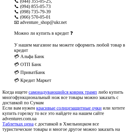
📞 (044) 355-05-25,
📞 (094) 855-05-73
📞 (098) 735-79-39
📞 (066) 570-05-01
📧 adventure_shop@ukr.net
Можно ли купить в кредит ❓
У нашем магазине вы можете оформить любой товар в
кредит
💳 Альфа Банк
💳 ОТП Банк
💳 ПриватБанк
💳 Кредит Маркет
Когда ищете
самонадувающийся коврик трамп
либо купить
многофункциональный нож все товары можно заказать с
доставкой по Сумам
Если вам нужен
красивые солнцезащитные очки
или хотите
купить горелку то все это найдете на нашем сайте
adventurer.com.ua
Таблетках цена
с доставкой в Хмельницком все
туристические товары и многое другое можно заказать на