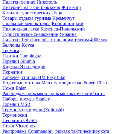
Палатки ханнах
Никополь
Интернет магазин рюкзаков
Житомир
Каталог туристических
Луцк
Товары отдыха туризма
Кременчуг
Спальный мешок терра
Кропивницкий
Пвх жидкая латка
Каменец-Подольский
Туристическое снаряжение
Украина
Палатки Terra Incognita с внешним тентом 4000 мм
Баллоны Kovea
Термоса
Плитки Campingaz
Горелки Silumin
Кружки Экспедиция
Перчатки
Горючее, спички BM Easy hike
Лодочные моторы Mercury мощностью более 70 л.с.
Ножи Enlan
Распродажа рюкзаков - рюкзак тактический/охота
Наборы посуды Stanley
Горелки MSR
Термос Зоджируши (Zojirushi)
Термоноски
Перчатки OGSO
Ножи Victorinox
Распродажа Commandor - рюкзак тактический/охота