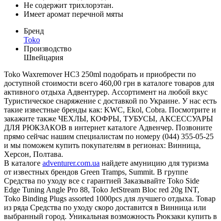
Не содержит трихлорэтан.
Имеет аромат перечной мяты
Бренд
Toko
Производство
Швейцария
Toko Waxremover HC3 250ml подобрать и приобрести по
доступной стоимости всего 460,00 грн в каталоге товаров для
активного отдыха Адвентурер. Ассортимент на любой вкус
Туристическое снаряжение с доставкой по Украине. У нас есть
такие известные бренды как: KWC, Ekol, Cobra. Посмотрите и
закажите также ЧЕХЛЫ, КОФРЫ, ТУБУСЫ, АКСЕССУАРЫ
ДЛЯ РЮКЗАКОВ в интернет каталоге Адвенчер. Позвоните
прямо сейчас нашим специалистам по номеру (044) 355-05-25
и мы поможем купить покупателям в регионах: Винница,
Херсон, Полтава.
В каталоге
adventurer.com.ua
найдете амуницию для туризма
от известных брендов Green Tramps, Summit. В группе
Средства по уходу все с гарантией Заказывайте Toko Side
Edge Tuning Angle Pro 88, Toko JetStream Bloc red 20g INT,
Toko Binding Plugs assorted 1000pcs для лучшего отдыха. Товар
из ряда Средства по уходу скоро доставится в Винница или
выбранный город. Уникальная возможность Рюкзаки купить в