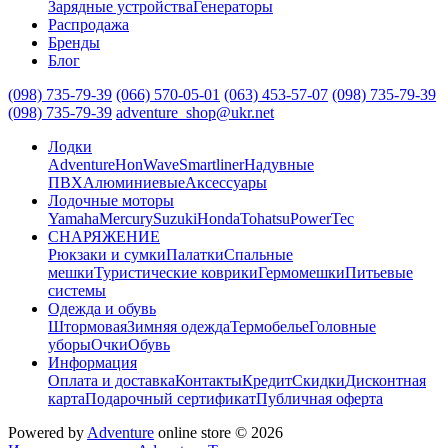
Зарядные устройства
Генераторы
Распродажа
Бренды
Блог
(098) 735-79-39
(066) 570-05-01
(063) 453-57-07
(098) 735-79-39
(098) 735-79-39
adventure_shop@ukr.net
Лодки
Adventure
HonWave
Smartliner
Надувные
ПВХ
Алюминиевые
Аксессуары
Лодочные моторы
Yamaha
Mercury
Suzuki
Honda
Tohatsu
PowerTec
СНАРЯЖЕНИЕ
Рюкзаки и сумки
Палатки
Спальные
мешки
Туристические коврики
Гермомешки
Питьевые
системы
Одежда и обувь
Штормовая
Зимняя одежда
Термобелье
Головные
уборы
Очки
Обувь
Информация
Оплата и доставка
Контакты
Кредит
Скидки
Дисконтная
карта
Подарочный сертификат
Публичная оферта
Powered by
Adventure
online store © 2026