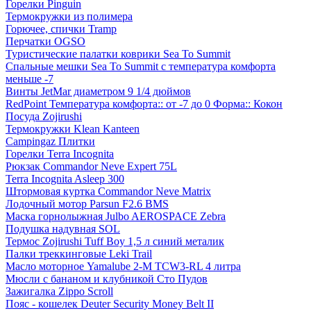
Горелки Pinguin
Термокружки из полимера
Горючее, спички Tramp
Перчатки OGSO
Туристические палатки коврики Sea To Summit
Спальные мешки Sea To Summit с температура комфорта
меньше -7
Винты JetMar диаметром 9 1/4 дюймов
RedPoint Температура комфорта:: от -7 до 0 Форма:: Кокон
Посуда Zojirushi
Термокружки Klean Kanteen
Campingaz Плитки
Горелки Terra Incognita
Рюкзак Commandor Neve Expert 75L
Terra Incognita Asleep 300
Штормовая куртка Commandor Neve Matrix
Лодочный мотор Parsun F2.6 BMS
Маска горнолыжная Julbo AEROSPACE Zebra
Подушка надувная SOL
Термос Zojirushi Tuff Boy 1,5 л синий металик
Палки треккинговые Leki Trail
Масло моторное Yamalube 2-M TCW3-RL 4 литра
Мюсли с бананом и клубникой Сто Пудов
Зажигалка Zippo Scroll
Пояс - кошелек Deuter Security Money Belt II