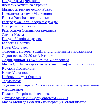
Посуда трамп
Чернигов
Фонарик кемпинга
Украина
Marmot спальные мешки
Ровно
Походную газовую
Мелитополь
Винты Yamaha алюминиевые
Распродажа Terra Incognita одежды
Обогреватели Kovea
Распродажа Commandor рюкзаков
Лампы Kovea
Посуда Silumin из дерева
Баллоны Optimus
Ножи Cold Steel
Лодочные моторы Suzuki дистанционным управлением
Лодки весом 20-30 кг Adventure
Лодки длиной 330-400 см на 5-7 человека
Масла Quicksilver для смазки - вал, штифты, подшипники
Кружки Экспедиция
Ножи Victorinox
Наборы посуды Optimus
Термоноски
Лодочные моторы с 2-х тактным типом мотора румпельным
управлением
Палатки Pinguin на 4 человека
Детские рюкзаки Osprey обьемом 22-38 л
Масла Motul для смазки - консервация, стабилизатор