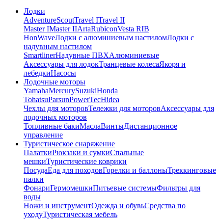
Лодки
Adventure
Scout
Travel I
Travel II
Master I
Master II
Arta
Rubicon
Vesta RIB
HonWave
Лодки с алюминиевым настилом
Лодки с
надувным настилом
Smartliner
Надувные ПВХ
Алюминиевые
Аксессуары для лодок
Транцевые колеса
Якоря и
лебедки
Насосы
Лодочные моторы
Yamaha
Mercury
Suzuki
Honda
Tohatsu
Parsun
PowerTec
Hidea
Чехлы для моторов
Тележки для моторов
Аксессуары для
лодочных моторов
Топливные баки
Масла
Винты
Дистанционное
управление
Туристическое снаряжение
Палатки
Рюкзаки и сумки
Спальные
мешки
Туристические коврики
Посуда
Еда для походов
Горелки и баллоны
Треккинговые
палки
Фонари
Гермомешки
Питьевые системы
Фильтры для
воды
Ножи и инструмент
Одежда и обувь
Средства по
уходу
Туристическая мебель