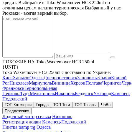
кредит. Выбирайте в Toko Waxremover HC3 250ml по
отличным ценам палатка туристическая Выбранный у нас
Рюкзаки - всегда верный выбор.
ПОХОЖИЕ НА Toko Waxremover HC3 250ml
{UNIT}
Toko Waxremover HC3 250ml с доставкой по Украине:
Киев
Харьков
Одесса
Днепропетровск
Запорожье
Львов
Кривой
Рог
Николаев
Мариуполь
Винница
Херсон
Полтава
Чернигов
Черк
Франковск
Тернополь
Белая
Церковь
Луцк
Мелитополь
Никополь
Бердянск
Ужгород
Каменец-
Подольский
ТОП Категории
Города
ТОП Теги
ТОП Товары
ЧаВо
Предложения
Лодочный мотор сельва
Никополь
Регистрация лодки
Каменец-Подольский
Плитка tramp trg
Одесса