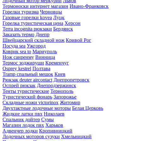
Лодочный мотор меркурий
Львов
Термоноски интернет магазин
Ивано-Франковск
Горелки туризма
Черновцы
Газовые горелки kovea
Луцк
Горелка туристическая цена
Херсон
Terra incognita рюкзаки
Бердянск
Заказать термо
Днепр
Швейцарский складной нож
Кривой Рог
Посуда sea
Ужгород
Коврик sea to
Мариуполь
Нож санренму
Винница
Термос зоджируши
Кременчуг
Osprey kestrel
Полтава
Tramp спальный мешок
Киев
Рюкзак deuter aircontact
Днепропетровск
Оспрей рюкзак
Днепродзержинск
Тенты туристические
Тернополь
Туристический фонарь
Запорожье
Складные ножи victorinox
Житомир
Двухтактные лодочные моторы
Белая Церковь
Жидкие латки пвх
Николаев
Спальник дойтер
Сумы
Магазин лодок пвх
Харьков
Адвенчер лодки
Кропивницкий
Лодочных моторов сузуки
Хмельницкий