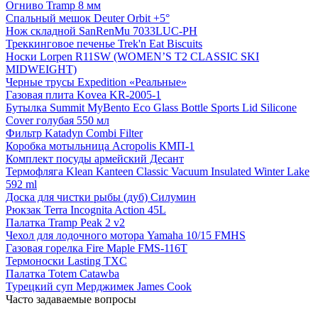
Огниво Tramp 8 мм
Спальный мешок Deuter Orbit +5°
Нож складной SanRenMu 7033LUC-PH
Треккинговое печенье Trek'n Eat Biscuits
Носки Lorpen R11SW (WOMEN’S T2 CLASSIC SKI
MIDWEIGHT)
Черные трусы Expedition «Реальные»
Газовая плита Kovea KR-2005-1
Бутылка Summit MyBento Eco Glass Bottle Sports Lid Silicone
Cover голубая 550 мл
Фильтр Katadyn Combi Filter
Коробка мотыльница Acropolis КМП-1
Комплект посуды армейский Десант
Термофляга Klean Kanteen Classic Vacuum Insulated Winter Lake
592 ml
Доска для чистки рыбы (дуб) Силумин
Рюкзак Terra Incognita Action 45L
Палатка Tramp Peak 2 v2
Чехол для лодочного мотора Yamaha 10/15 FMHS
Газовая горелка Fire Maple FMS-116T
Термоноски Lasting TXC
Палатка Totem Catawba
Турецкий суп Мерджимек James Cook
Часто задаваемые вопросы