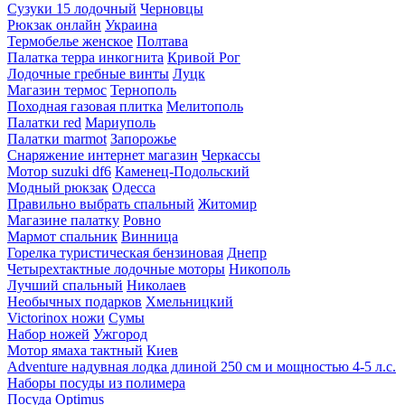
Сузуки 15 лодочный
Черновцы
Рюкзак онлайн
Украина
Термобелье женское
Полтава
Палатка терра инкогнита
Кривой Рог
Лодочные гребные винты
Луцк
Магазин термос
Тернополь
Походная газовая плитка
Мелитополь
Палатки red
Мариуполь
Палатки marmot
Запорожье
Снаряжение интернет магазин
Черкассы
Мотор suzuki df6
Каменец-Подольский
Модный рюкзак
Одесса
Правильно выбрать спальный
Житомир
Магазине палатку
Ровно
Мармот спальник
Винница
Горелка туристическая бензиновая
Днепр
Четырехтактные лодочные моторы
Никополь
Лучший спальный
Николаев
Необычных подарков
Хмельницкий
Victorinox ножи
Сумы
Набор ножей
Ужгород
Мотор ямаха тактный
Киев
Adventure надувная лодка длиной 250 см и мощностью 4-5 л.с.
Наборы посуды из полимера
Посуда Optimus