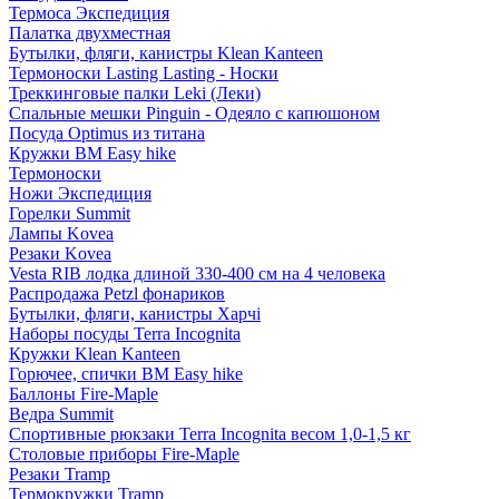
Термоса Экспедиция
Палатка двухместная
Бутылки, фляги, канистры Klean Kanteen
Термоноски Lasting Lasting - Носки
Треккинговые палки Leki (Леки)
Спальные мешки Pinguin - Одеяло с капюшоном
Посуда Optimus из титана
Кружки BM Easy hike
Термоноски
Ножи Экспедиция
Горелки Summit
Лампы Kovea
Резаки Kovea
Vesta RIB лодка длиной 330-400 см на 4 человека
Распродажа Petzl фонариков
Бутылки, фляги, канистры Харчі
Наборы посуды Terra Incognita
Кружки Klean Kanteen
Горючее, спички BM Easy hike
Баллоны Fire-Maple
Ведра Summit
Спортивные рюкзаки Terra Incognita весом 1,0-1,5 кг
Столовые приборы Fire-Maple
Резаки Tramp
Термокружки Tramp