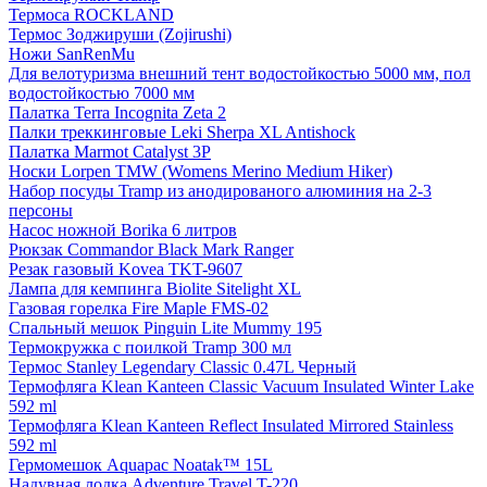
Термоса ROCKLAND
Термос Зоджируши (Zojirushi)
Ножи SanRenMu
Для велотуризма внешний тент водостойкостью 5000 мм, пол
водостойкостью 7000 мм
Палатка Terra Incognita Zeta 2
Палки треккинговые Leki Sherpa XL Antishock
Палатка Marmot Catalyst 3P
Носки Lorpen TMW (Womens Merino Medium Hiker)
Набор посуды Tramp из анодированого алюминия на 2-3
персоны
Насос ножной Borika 6 литров
Рюкзак Commandor Black Mark Ranger
Резак газовый Kovea TKT-9607
Лампа для кемпинга Biolite Sitelight XL
Газовая горелка Fire Maple FMS-02
Спальный мешок Pinguin Lite Mummy 195
Термокружка с поилкой Tramp 300 мл
Термос Stanley Legendary Classic 0.47L Черный
Термофляга Klean Kanteen Classic Vacuum Insulated Winter Lake
592 ml
Термофляга Klean Kanteen Reflect Insulated Mirrored Stainless
592 ml
Гермомешок Aquapac Noatak™ 15L
Надувная лодка Adventure Travel T-220