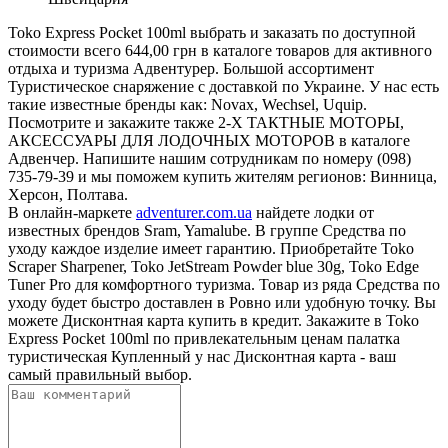
Toko Express Pocket 100ml выбрать и заказать по доступной
стоимости всего 644,00 грн в каталоге товаров для активного
отдыха и туризма Адвентурер. Большой ассортимент
Туристическое снаряжение с доставкой по Украине. У нас есть
такие известные бренды как: Novax, Wechsel, Uquip.
Посмотрите и закажите также 2-Х ТАКТНЫЕ МОТОРЫ,
АКСЕССУАРЫ ДЛЯ ЛОДОЧНЫХ МОТОРОВ в каталоге
Адвенчер. Напишите нашим сотрудникам по номеру (098)
735-79-39 и мы поможем купить жителям регионов: Винница,
Херсон, Полтава.
В онлайн-маркете
adventurer.com.ua
найдете лодки от
известных брендов Sram, Yamalube. В группе Средства по
уходу каждое изделие имеет гарантию. Приобретайте Toko
Scraper Sharpener, Toko JetStream Powder blue 30g, Toko Edge
Tuner Pro для комфортного туризма. Товар из ряда Средства по
уходу будет быстро доставлен в Ровно или удобную точку. Вы
можете Дисконтная карта купить в кредит. Закажите в Toko
Express Pocket 100ml по привлекательным ценам палатка
туристическая Купленный у нас Дисконтная карта - ваш
самый правильный выбор.