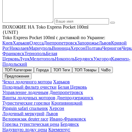
ПОХОЖИЕ НА Toko Express Pocket 100ml
{UNIT}
Toko Express Pocket 100ml с доставкой по Украине:
Киев
Харьков
Одесса
Днепропетровск
Запорожье
Львов
Кривой
Рог
Николаев
Мариуполь
Винница
Херсон
Полтава
Чернигов
Черк
Франковск
Тернополь
Белая
Церковь
Луцк
Мелитополь
Никополь
Бердянск
Ужгород
Каменец-
Подольский
ТОП Категории
Города
ТОП Теги
ТОП Товары
ЧаВо
Предложения
Чехол лодочного мотора
Харьков
Походный фильтр очистки
Белая Церковь
Управление лодочным
Днепропетровск
Винты лодочных моторов
Днепродзержинск
Туристические горелки
Кропивницкий
Pinguin safari спальник
Херсон
Лодочный меркурий
Львов
Велорюкзак deuter race
Ивано-Франковск
Горелка туристическая цена
Бердянск
Надувную лодку цена
Кременчуг