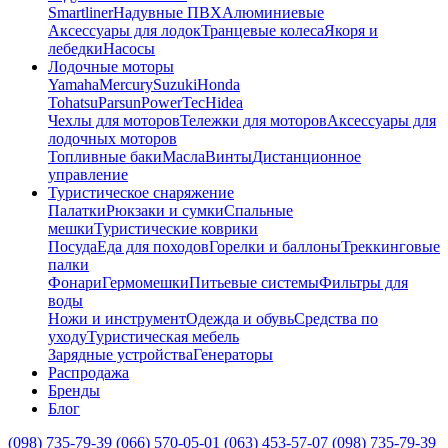
Smartliner
Надувные ПВХ
Алюминиевые
Аксессуары для лодок
Транцевые колеса
Якоря и
лебедки
Насосы
Лодочные моторы
Yamaha
Mercury
Suzuki
Honda
Tohatsu
Parsun
PowerTec
Hidea
Чехлы для моторов
Тележки для моторов
Аксессуары для
лодочных моторов
Топливные баки
Масла
Винты
Дистанционное
управление
Туристическое снаряжение
Палатки
Рюкзаки и сумки
Спальные
мешки
Туристические коврики
Посуда
Еда для походов
Горелки и баллоны
Треккинговые
палки
Фонари
Гермомешки
Питьевые системы
Фильтры для
воды
Ножи и инструмент
Одежда и обувь
Средства по
уходу
Туристическая мебель
Зарядные устройства
Генераторы
Распродажа
Бренды
Блог
(098) 735-79-39
(066) 570-05-01
(063) 453-57-07
(098) 735-79-39