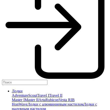
Лодки
Adventure
Scout
Travel I
Travel II
Master I
Master II
Arta
Rubicon
Vesta RIB
HonWave
Лодки с алюминиевым настилом
Лодки с
надувным настилом