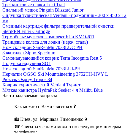
Треккинговые палки Leki Trail
Спальный мешок Pinguin Blizzard Junior
Сидушка туристическая Verdani «поджопник» 300 x 450 х 12
мм
Сменный картридж фильтра предварительной очистки
SteriPEN Filter Cartridge
Термобелье мужское комплект Kifa КМО-611
Транцевые колеса для лодки (нерж. сталь)
Нож складной SanRenMu 7033LUC-PH
Зажигалка Zippo Spectrum
Самонадувающийся коврик Terra Incognita Rest 5
Подушка надувная SOL
Нож складной SanRenMu 7033LUI-PH
Перчатки OGSO Ski Mountaineering 3752TH-HVY L
Рюкзак Osprey Tropos 34
Коврик туристический Verdani Турист
Мягкая канистра HydraPak Seeker 4 л Malibu Blue
Часто задаваемые вопросы
Как можно с Вами связаться ❓
🛍 Киев, ул. Маршала Тимошенко 9
☎ Связаться с нами можно по следующим номерам
телефонов: