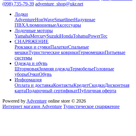
(098) 735-79-39
adventure_shop@ukr.net
Лодки
Adventure
HonWave
Smartliner
Надувные
ПВХ
Алюминиевые
Аксессуары
Лодочные моторы
Yamaha
Mercury
Suzuki
Honda
Tohatsu
PowerTec
СНАРЯЖЕНИЕ
Рюкзаки и сумки
Палатки
Спальные
мешки
Туристические коврики
Гермомешки
Питьевые
системы
Одежда и обувь
Штормовая
Зимняя одежда
Термобелье
Головные
уборы
Очки
Обувь
Информация
Оплата и доставка
Контакты
Кредит
Скидки
Дисконтная
карта
Подарочный сертификат
Публичная оферта
Powered by
Adventure
online store © 2026
Интернет магазин Adventure
Туристическое снаряжение