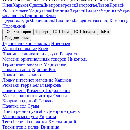
Киев
Харьков
Одесса
Днепропетровск
Запорожье
Львов
Кривой
Рог
Николаев
Мариуполь
Винница
Херсон
Полтава
Чернигов
Черк
Франковск
Тернополь
Белая
Церковь
Луцк
Мелитополь
Никополь
Бердянск
Ужгород
Каменец-
Подольский
ТОП Категории
Города
ТОП Теги
ТОП Товары
ЧаВо
Предложения
Туристические коврики
Николаев
Marmot спальные
Киев
Лодочные двигатели сузуки
Бердянск
Магазин оригинальных товаров
Никополь
Термобелье заказать
Мариуполь
Палатка ханах
Кривой Рог
Лодки honda
Львов
Лодку интернет магазине
Харьков
Рюкзаки терра
Белая Церковь
Палки цена
Каменец-Подольский
Масло лодочного мотора
Одесса
Коврик надувной
Черкассы
Палатка сол
Сумы
Винт гребной yamaha
Днепропетровск
Моторов меркури
Украина
Terra incognita палатки
Хмельницкий
Трекинговіе палки
Винница