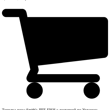
Точилка-весы Smith's JIFF-FISH с доставкой по Украине: