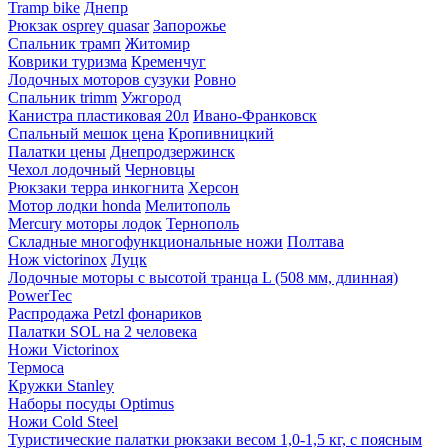
Tramp bike
Днепр
Рюкзак osprey quasar
Запорожье
Спальник трамп
Житомир
Коврики туризма
Кременчуг
Лодочных моторов сузуки
Ровно
Спальник trimm
Ужгород
Канистра пластиковая 20л
Ивано-Франковск
Спальный мешок цена
Кропивницкий
Палатки цены
Днепродзержинск
Чехол лодочный
Черновцы
Рюкзаки терра инкогнита
Херсон
Мотор лодки honda
Мелитополь
Mercury моторы лодок
Тернополь
Складные многофункциональные ножи
Полтава
Нож victorinox
Луцк
Лодочные моторы с высотой транца L (508 мм, длинная)
PowerTec
Распродажа Petzl фонариков
Палатки SOL на 2 человека
Ножи Victorinox
Термоса
Кружки Stanley
Наборы посуды Optimus
Ножи Cold Steel
Туристические палатки рюкзаки весом 1,0-1,5 кг, с поясным