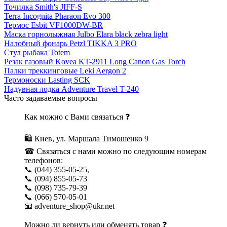
Точилка Smith's JIFF-S
Terra Incognita Pharaon Evo 300
Термос Esbit VF1000DW-BR
Маска горнолыжная Julbo Elara black zebra light
Налобный фонарь Petzl TIKKA 3 PRO
Стул рыбака Totem
Резак газовый Kovea KT-2911 Long Canon Gas Torch
Палки треккинговые Leki Aergon 2
Термоноски Lasting SCK
Надувная лодка Adventure Travel T-240
Часто задаваемые вопросы
Как можно с Вами связаться ❓
🛍 Киев, ул. Маршала Тимошенко 9
☎ Связаться с нами можно по следующим номерам
телефонов:
📞 (044) 355-05-25,
📞 (094) 855-05-73
📞 (098) 735-79-39
📞 (066) 570-05-01
📧 adventure_shop@ukr.net
Можно ли вернуть или обменять товар ❓