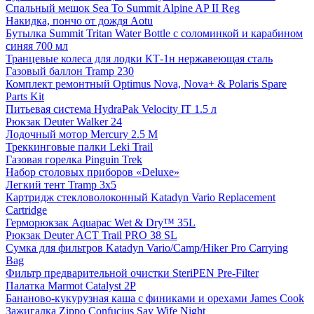
Спальный мешок Sea To Summit Alpine AP II Reg
Накидка, пончо от дождя Aotu
Бутылка Summit Tritan Water Bottle с соломинкой и карабином
синяя 700 мл
Транцевые колеса для лодки КТ-1н нержавеющая сталь
Газовый баллон Tramp 230
Комплект ремонтный Optimus Nova, Nova+ & Polaris Spare
Parts Kit
Питьевая система HydraPak Velocity IT 1.5 л
Рюкзак Deuter Walker 24
Лодочный мотор Mercury 2.5 M
Треккинговые палки Leki Trail
Газовая горелка Pinguin Trek
Набор столовых приборов «Deluxe»
Легкий тент Tramp 3x5
Картридж стекловолоконный Katadyn Vario Replacement
Cartridge
Герморюкзак Aquapac Wet & Dry™ 35L
Рюкзак Deuter ACT Trail PRO 38 SL
Сумка для фильтров Katadyn Vario/Camp/Hiker Pro Carrying
Bag
Фильтр предварительной очистки SteriPEN Pre-Filter
Палатка Marmot Catalyst 2P
Бананово-кукурузная каша с финиками и орехами James Cook
Зажигалка Zippo Confucius Say Wife Night