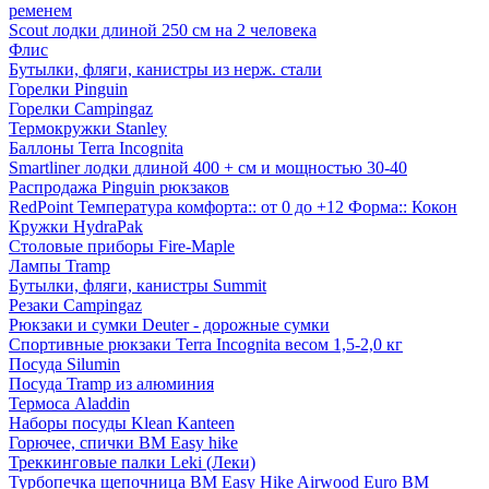
ременем
Scout лодки длиной 250 см на 2 человека
Флис
Бутылки, фляги, канистры из нерж. стали
Горелки Pinguin
Горелки Campingaz
Термокружки Stanley
Баллоны Terra Incognita
Smartliner лодки длиной 400 + см и мощностью 30-40
Распродажа Pinguin рюкзаков
RedPoint Температура комфорта:: от 0 до +12 Форма:: Кокон
Кружки HydraPak
Столовые приборы Fire-Maple
Лампы Tramp
Бутылки, фляги, канистры Summit
Резаки Campingaz
Рюкзаки и сумки Deuter - дорожные сумки
Спортивные рюкзаки Terra Incognita весом 1,5-2,0 кг
Посуда Silumin
Посуда Tramp из алюминия
Термоса Aladdin
Наборы посуды Klean Kanteen
Горючее, спички BM Easy hike
Треккинговые палки Leki (Леки)
Турбопечка щепочница BM Easy Hike Airwood Euro BM