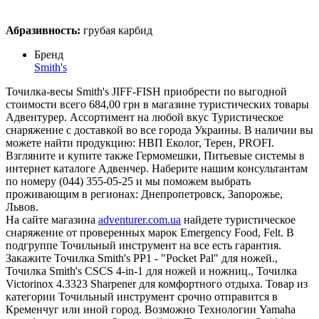
Абразивность:
грубая карбид
Бренд
Smith's
Точилка-весы Smith's JIFF-FISH приобрести по выгодной
стоимости всего 684,00 грн в магазине туристических товары
Адвентурер. Ассортимент на любой вкус Туристическое
снаряжение с доставкой во все города Украины. В наличии вы
можете найти продукцию: НВП Еколог, Терен, PROFI.
Взгляните и купите также Гермомешки, Питьевые системы в
интернет каталоге Адвенчер. Наберите нашим консультантам
по номеру (044) 355-05-25 и мы поможем выбрать
проживающим в регионах: Днепропетровск, Запорожье,
Львов.
На сайте магазина
adventurer.com.ua
найдете туристическое
снаряжение от проверенных марок Emergency Food, Felt. В
подгруппе Точильный инструмент на все есть гарантия.
Закажите Точилка Smith's PP1 - "Pocket Pal" для ножей.,
Точилка Smith's CSCS 4-in-1 для ножей и ножниц., Точилка
Victorinox 4.3323 Sharpener для комфортного отдыха. Товар из
категории Точильный инструмент срочно отправится в
Кременчуг или иной город. Возможно Технологии Yamaha