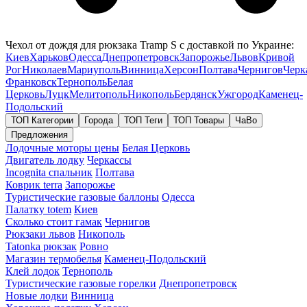
Чехол от дождя для рюкзака Tramp S с доставкой по Украине:
Киев
Харьков
Одесса
Днепропетровск
Запорожье
Львов
Кривой
Рог
Николаев
Мариуполь
Винница
Херсон
Полтава
Чернигов
Черк
Франковск
Тернополь
Белая
Церковь
Луцк
Мелитополь
Никополь
Бердянск
Ужгород
Каменец-
Подольский
ТОП Категории
Города
ТОП Теги
ТОП Товары
ЧаВо
Предложения
Лодочные моторы цены
Белая Церковь
Двигатель лодку
Черкассы
Incognita спальник
Полтава
Коврик terra
Запорожье
Туристические газовые баллоны
Одесса
Палатку totem
Киев
Сколько стоит гамак
Чернигов
Рюкзаки львов
Никополь
Tatonka рюкзак
Ровно
Магазин термобелья
Каменец-Подольский
Клей лодок
Тернополь
Туристические газовые горелки
Днепропетровск
Новые лодки
Винница