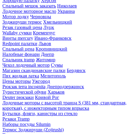
Хорошую палатку
Херсон
Спальный мешок заказать
Николаев
Лодочное моторное масло
Украина
Мотор лодку
Черновцы
Зоджируши термос
Хмельницкий
Резак газовый цена
Луцк
Wallaby сумки
Кременчуг
Винты mercury
Ивано-Франковск
Redpoint палатки
Львов
Спальный цена
Кропивницкий
Налобные фонари
Днепр
Спальник tramp
Житомир
Чехол лодочный мотор
Сумы
Магазин скандинавские палки
Бердянск
Пвх жидкая латка
Мелитополь
Цены моторы
Ужгород
Рюкзак terra incognita
Днепродзержинск
Туристической обуви
Харьков
Deuter рюкзаки
Кривой Рог
Лодочные моторы с высотой транца S (381 мм, стандартная,
короткая), с инжекторным типом впрыска
Бутылки, фляги, канистры из стекло
Резаки Tramp
Наборы посуды Silumin
Термос Зоджируши (Zojirushi)