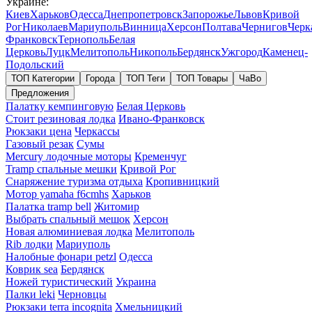
Украине:
Киев
Харьков
Одесса
Днепропетровск
Запорожье
Львов
Кривой
Рог
Николаев
Мариуполь
Винница
Херсон
Полтава
Чернигов
Черк
Франковск
Тернополь
Белая
Церковь
Луцк
Мелитополь
Никополь
Бердянск
Ужгород
Каменец-
Подольский
ТОП Категории
Города
ТОП Теги
ТОП Товары
ЧаВо
Предложения
Палатку кемпинговую
Белая Церковь
Стоит резиновая лодка
Ивано-Франковск
Рюкзаки цена
Черкассы
Газовый резак
Сумы
Mercury лодочные моторы
Кременчуг
Tramp спальные мешки
Кривой Рог
Снаряжение туризма отдыха
Кропивницкий
Мотор yamaha f6cmhs
Харьков
Палатка tramp bell
Житомир
Выбрать спальный мешок
Херсон
Новая алюминиевая лодка
Мелитополь
Rib лодки
Мариуполь
Налобные фонари petzl
Одесса
Коврик sea
Бердянск
Ножей туристический
Украина
Палки leki
Черновцы
Рюкзаки terra incognita
Хмельницкий