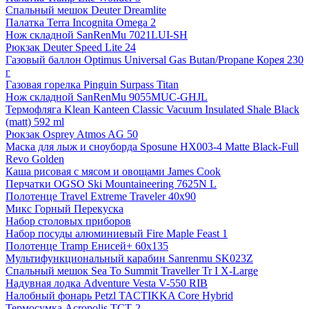
Спальный мешок Deuter Dreamlite
Палатка Terra Incognita Omega 2
Нож складной SanRenMu 7021LUI-SH
Рюкзак Deuter Speed Lite 24
Газовый баллон Optimus Universal Gas Butan/Propane Корея 230
г
Газовая горелка Pinguin Surpass Titan
Нож складной SanRenMu 9055MUC-GHJL
Термофляга Klean Kanteen Classic Vacuum Insulated Shale Black
(matt) 592 ml
Рюкзак Osprey Atmos AG 50
Маска для лыж и сноуборда Sposune HX003-4 Matte Black-Full
Revo Golden
Каша рисовая с мясом и овощами James Cook
Перчатки OGSO Ski Mountaineering 7625N L
Полотенце Travel Extreme Traveler 40x90
Микс Горный Перекуска
Набор столовых приборов
Набор посуды алюминиевый Fire Maple Feast 1
Полотенце Tramp Енисей+ 60x135
Мультифункциональный карабин Sanrenmu SK023Z
Спальный мешок Sea To Summit Traveller Tr I X-Large
Надувная лодка Adventure Vesta V-550 RIB
Налобный фонарь Petzl TACTIKKA Core Hybrid
Термосумка Acropolis ТСТ-2