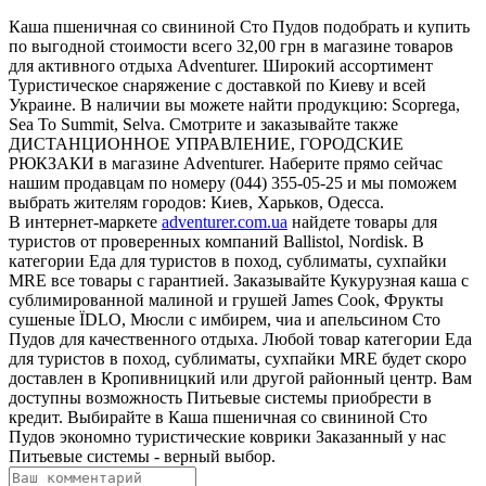
Каша пшеничная со свининой Сто Пудов подобрать и купить
по выгодной стоимости всего 32,00 грн в магазине товаров
для активного отдыха Adventurer. Широкий ассортимент
Туристическое снаряжение с доставкой по Киеву и всей
Украине. В наличии вы можете найти продукцию: Scoprega,
Sea To Summit, Selva. Смотрите и заказывайте также
ДИСТАНЦИОННОЕ УПРАВЛЕНИЕ, ГОРОДСКИЕ
РЮКЗАКИ в магазине Adventurer. Наберите прямо сейчас
нашим продавцам по номеру (044) 355-05-25 и мы поможем
выбрать жителям городов: Киев, Харьков, Одесса.
В интернет-маркете
adventurer.com.ua
найдете товары для
туристов от проверенных компаний Ballistol, Nordisk. В
категории Еда для туристов в поход, сублиматы, сухпайки
MRE все товары с гарантией. Заказывайте Кукурузная каша с
сублимированной малиной и грушей James Cook, Фрукты
сушеные ЇDLO, Мюсли с имбирем, чиа и апельсином Сто
Пудов для качественного отдыха. Любой товар категории Еда
для туристов в поход, сублиматы, сухпайки MRE будет скоро
доставлен в Кропивницкий или другой районный центр. Вам
доступны возможность Питьевые системы приобрести в
кредит. Выбирайте в Каша пшеничная со свининой Сто
Пудов экономно туристические коврики Заказанный у нас
Питьевые системы - верный выбор.