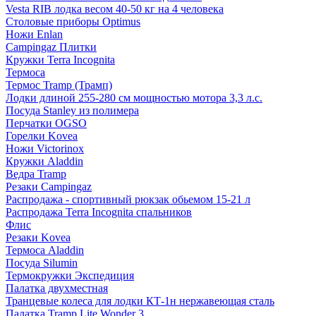
Vesta RIB лодка весом 40-50 кг на 4 человека
Столовые приборы Optimus
Ножи Enlan
Campingaz Плитки
Кружки Terra Incognita
Термоса
Термос Tramp (Трамп)
Лодки длиной 255-280 см мощностью мотора 3,3 л.с.
Посуда Stanley из полимера
Перчатки OGSO
Горелки Kovea
Ножи Victorinox
Кружки Aladdin
Ведра Tramp
Резаки Campingaz
Распродажа - спортивный рюкзак обьемом 15-21 л
Распродажа Terra Incognita спальников
Флис
Резаки Kovea
Термоса Aladdin
Посуда Silumin
Термокружки Экспедиция
Палатка двухместная
Транцевые колеса для лодки КТ-1н нержавеющая сталь
Палатка Tramp Lite Wonder 3