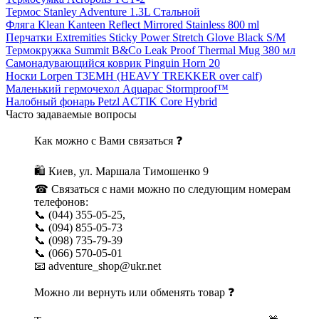
Термос Stanley Adventure 1.3L Стальной
Фляга Klean Kanteen Reflect Mirrored Stainless 800 ml
Перчатки Extremities Sticky Power Stretch Glove Black S/M
Термокружка Summit B&Co Leak Proof Thermal Mug 380 мл
Самонадувающийся коврик Pinguin Horn 20
Носки Lorpen T3EMH (HEAVY TREKKER over calf)
Маленький гермочехол Aquapac Stormproof™
Налобный фонарь Petzl ACTIK Core Hybrid
Часто задаваемые вопросы
Как можно с Вами связаться ❓
🛍 Киев, ул. Маршала Тимошенко 9
☎ Связаться с нами можно по следующим номерам
телефонов:
📞 (044) 355-05-25,
📞 (094) 855-05-73
📞 (098) 735-79-39
📞 (066) 570-05-01
📧 adventure_shop@ukr.net
Можно ли вернуть или обменять товар ❓