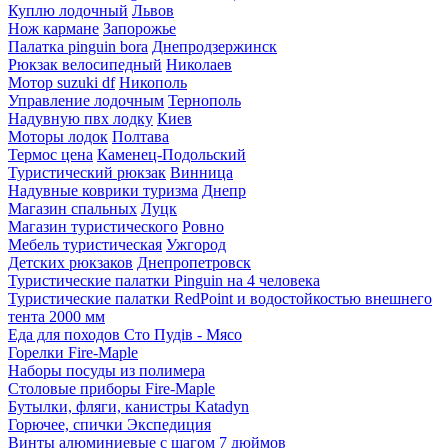
Куплю лодочный
Львов
Нож кармане
Запорожье
Палатка pinguin bora
Днепродзержинск
Рюкзак велосипедный
Николаев
Мотор suzuki df
Никополь
Управление лодочным
Тернополь
Надувную пвх лодку
Киев
Моторы лодок
Полтава
Термос цена
Каменец-Подольский
Туристический рюкзак
Винница
Надувные коврики туризма
Днепр
Магазин спальных
Луцк
Магазин туристического
Ровно
Мебель туристическая
Ужгород
Детских рюкзаков
Днепропетровск
Туристические палатки Pinguin на 4 человека
Туристические палатки RedPoint и водостойкостью внешнего
тента 2000 мм
Еда для походов Сто Пудів - Мясо
Горелки Fire-Maple
Наборы посуды из полимера
Столовые приборы Fire-Maple
Бутылки, фляги, канистры Katadyn
Горючее, спички Экспедиция
Винты алюминиевые с шагом 7 дюймов