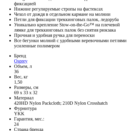
фиксацией
Нижние регулируемые стропы на фастексах
Чехол от дождя в отдельном кармане на молнии
Петли для фиксации треккинговых палок, ледоруба
Уникально крепление Stow-on-the-Go™ на плечевой
лямке для треккинговых палок без снятия рюкзака
Прочная и удобная ручка для переноски
Все бегунки молний с удобными веревочными петлями
усиленные полимером
Бренд
Osprey
Объем, л
36
Вес, кг
1,50
Размеры, см
69 х 33 х 32
Материал
420HD Nylon Packcloth; 210D Nylon Crosshatch
Фурнитура
YKK
Гарантия, мес.:
24
Страна бренда