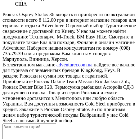
США
Рюкзак Osprey Stratos 36 выбрать и приобрести по актуальной
стоимости всего 8 112,00 грн в интернет магазине товаров для
туризма и отдыха Adventurer. Огромный выбор Туристическое
снаряжение с доставкой по Киеву. У нас вы можете найти
продукцию: Технопарус, M-Truck, BM Easy Hike. Смотрите и
покупайте также Еда для походов, Фонари в онлайн магазине
Adventurer. Наберите нашим консультантам по номеру (098)
735-79-39 и мы предложим Вам клиентам городов:
Мариуполь, Винница, Херсон.
В электронном магазине
adventurer.com.ua
найдете все важное
для туризма от знаменитых брендов KingKong, Heys. В
разделе Рюкзаки и сумки все товары с гарантией.
Приобретайте Рюкзак Dakine Team Mission Eric Jackson 25L,
Рюкзак Deuter Bike I 20, Термосумка рыбацкая Acropolis СД-3
для лучшего отдыха. Товар из серии Рюкзаки и сумки
мгновенно доставится в Мелитополь или любую область
Украины. Вам доступны возможность Cold Steel приобрести в
кредит. Закажите в Рюкзак Osprey Stratos 36 по приятным
ценам набор туристической посуды Выбранный у нас Cold
Steel - ваш самый лучший выбор.