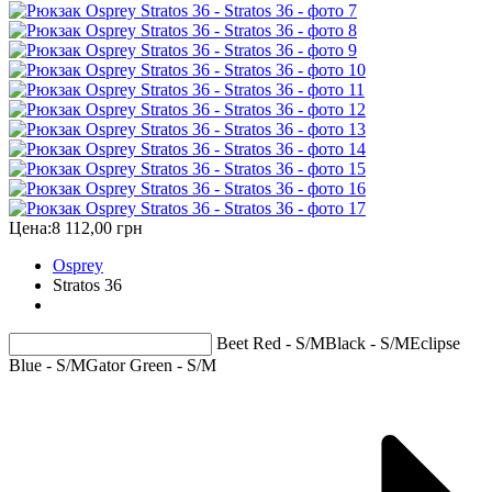
Цена:
8 112,00 грн
Osprey
Stratos 36
Beet Red - S/M
Black - S/M
Eclipse
Blue - S/M
Gator Green - S/M