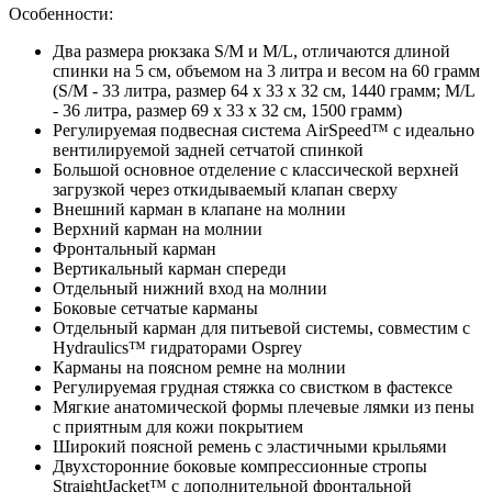
Особенности:
Два размера рюкзака S/M и M/L, отличаются длиной
спинки на 5 см, объемом на 3 литра и весом на 60 грамм
(S/M - 33 литра, размер 64 х 33 х 32 см, 1440 грамм; M/L
- 36 литра, размер 69 х 33 х 32 см, 1500 грамм)
Регулируемая подвесная система AirSpeed™ с идеально
вентилируемой задней сетчатой спинкой
Большой основное отделение с классической верхней
загрузкой через откидываемый клапан сверху
Внешний карман в клапане на молнии
Верхний карман на молнии
Фронтальный карман
Вертикальный карман спереди
Отдельный нижний вход на молнии
Боковые сетчатые карманы
Отдельный карман для питьевой системы, совместим с
Hydraulics™ гидраторами Osprey
Карманы на поясном ремне на молнии
Регулируемая грудная стяжка со свистком в фастексе
Мягкие анатомической формы плечевые лямки из пены
с приятным для кожи покрытием
Широкий поясной ремень с эластичными крыльями
Двухсторонние боковые компрессионные стропы
StraightJacket™ с дополнительной фронтальной