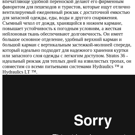
впечатляюще удобной переноской делают его фирменным
фаворитом для пешеходов и туристов, которые ищут отлично
вентилируемый ежедневный рюкзак с достаточной емкостью
для запасной одежды, еды, воды и другого снаряжения.
Съемный чехол от дождя, хранящийся в нижнем кармане,
повышает устойчивость к погодным условиям, а жесткая
нейлоновая ткань обеспечивают долговечность. Он имеет
большое основное отделение, удобный верхний карман и
большой карман с вертикальным застежкой-молнией спереди,
который идеально подходит для надежного хранения куртки
или запасного слоя одежды с легкогим доступом. Stratos 36 -
идеальный рюкзак для теплых дней на извилистых тропах, он
совместим со всеми питьевыми системами Hydraulics ™ и
Hydraulics LT ™.