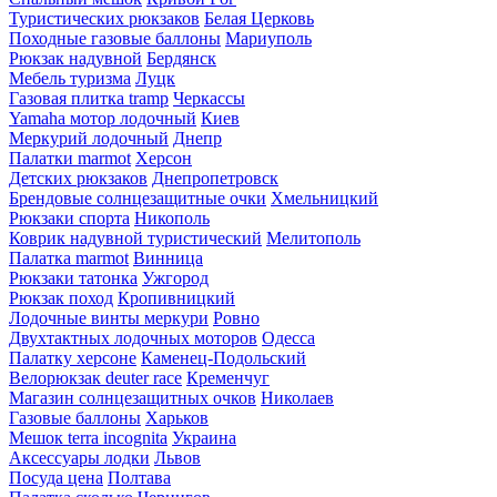
Туристических рюкзаков
Белая Церковь
Походные газовые баллоны
Мариуполь
Рюкзак надувной
Бердянск
Мебель туризма
Луцк
Газовая плитка tramp
Черкассы
Yamaha мотор лодочный
Киев
Меркурий лодочный
Днепр
Палатки marmot
Херсон
Детских рюкзаков
Днепропетровск
Брендовые солнцезащитные очки
Хмельницкий
Рюкзаки спорта
Никополь
Коврик надувной туристический
Мелитополь
Палатка marmot
Винница
Рюкзаки татонка
Ужгород
Рюкзак поход
Кропивницкий
Лодочные винты меркури
Ровно
Двухтактных лодочных моторов
Одесса
Палатку херсоне
Каменец-Подольский
Велорюкзак deuter race
Кременчуг
Магазин солнцезащитных очков
Николаев
Газовые баллоны
Харьков
Мешок terra incognita
Украина
Аксессуары лодки
Львов
Посуда цена
Полтава