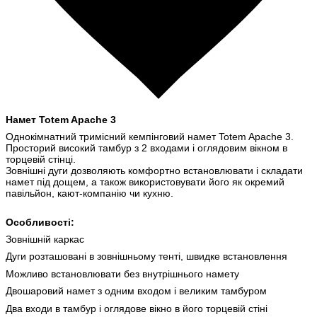
Намет Totem Apache 3
Однокімнатний тримісний кемпінговий намет Totem Apache 3.
Просторий високий тамбур з 2 входами і оглядовим вікном в
торцевій стінці.
Зовнішні дуги дозволяють комфортно встановлювати і складати
намет під дощем, а також використовувати його як окремий
павільйон, кают-компанію чи кухню.
Особливості:
Зовнішній каркас
Дуги розташовані в зовнішньому тенті, швидке встановлення
Можливо встановлювати без внутрішнього намету
Двошаровий намет з одним входом і великим тамбуром
Два входи в тамбур і оглядове вікно в його торцевій стіні