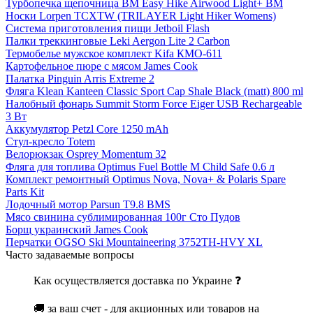
Турбопечка щепочница BM Easy Hike Airwood Light+ BM
Носки Lorpen TCXTW (TRILAYER Light Hiker Womens)
Система приготовления пищи Jetboil Flash
Палки треккинговые Leki Aergon Lite 2 Carbon
Термобелье мужское комплект Kifa КМО-611
Картофельное пюре с мясом James Cook
Палатка Pinguin Arris Extreme 2
Фляга Klean Kanteen Classic Sport Cap Shale Black (matt) 800 ml
Налобный фонарь Summit Storm Force Eiger USB Rechargeable
3 Вт
Аккумулятор Petzl Core 1250 mAh
Стул-кресло Totem
Велорюкзак Osprey Momentum 32
Фляга для топлива Optimus Fuel Bottle M Child Safe 0.6 л
Комплект ремонтный Optimus Nova, Nova+ & Polaris Spare
Parts Kit
Лодочный мотор Parsun T9.8 BMS
Мясо свинина сублимированная 100г Сто Пудов
Борщ украинский James Cook
Перчатки OGSO Ski Mountaineering 3752TH-HVY XL
Часто задаваемые вопросы
Как осуществляется доставка по Украине ❓
🚚 за ваш счет - для акционных или товаров на