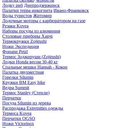
Палатка сколько
Чернигов
Лодку риб
Днепродзержинск
Палатки терра инкогнита
Ивано-Франковск
Воды туристов
Житомир
Лодочные моторы с карбюратором на газе
Резаки Kovea
Наборы посуды из алюминия
Столовые приборы Харчі
Термокружки Zojirushi
Ножи Экспедиция
Фонари Petzl
Термос Зоджируши (Zojirushi)
Лодки Honda весом 30-40 кг
Спальные мешки Hannah - Кокон
Палатка двухместная
Горелки Silumin
Кружки BM Easy hike
Ведра Summit
Термос Stanley (Стенли)
Перчатки
Посуда Silumin из дерева
Распродажа Extremities одежды
Термоса Kovea
Перчатки OGSO
Ножи Victorinox