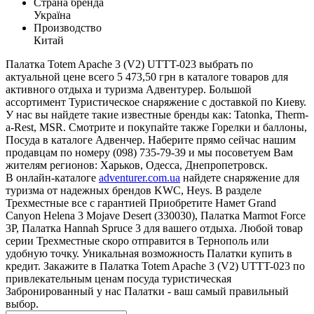
Страна бренда
Україна
Производство
Китай
Палатка Totem Apache 3 (V2) UTTT-023 выбрать по
актуальной цене всего 5 473,50 грн в каталоге товаров для
активного отдыха и туризма Адвентурер. Большой
ассортимент Туристическое снаряжение с доставкой по Киеву.
У нас вы найдете такие известные бренды как: Tatonka, Therm-
a-Rest, MSR. Смотрите и покупайте также Горелки и баллоны,
Посуда в каталоге Адвенчер. Наберите прямо сейчас нашим
продавцам по номеру (098) 735-79-39 и мы посоветуем Вам
жителям регионов: Харьков, Одесса, Днепропетровск.
В онлайн-каталоге
adventurer.com.ua
найдете снаряжение для
туризма от надежных брендов KWC, Heys. В разделе
Трехместные все с гарантией Приобретите Намет Grand
Canyon Helena 3 Mojave Desert (330030), Палатка Marmot Force
3P, Палатка Hannah Spruce 3 для вашего отдыха. Любой товар
серии Трехместные скоро отправится в Тернополь или
удобную точку. Уникальная возможность Палатки купить в
кредит. Закажите в Палатка Totem Apache 3 (V2) UTTT-023 по
привлекательным ценам посуда туристическая
Забронированный у нас Палатки - ваш самый правильный
выбор.