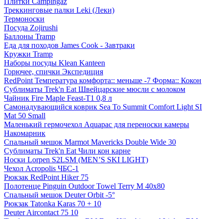
Плитки Campingaz
Треккинговые палки Leki (Леки)
Термоноски
Посуда Zojirushi
Баллоны Tramp
Еда для походов James Cook - Завтраки
Кружки Tramp
Наборы посуды Klean Kanteen
Горючее, спички Экспедиция
RedPoint Температура комфорта:: меньше -7 Форма:: Кокон
Сублиматы Trek'n Eat Швейцарские мюсли с молоком
Чайник Fire Maple Feast-Т1 0,8 л
Самонадувающийся коврик Sea To Summit Comfort Light SI
Mat 50 Small
Маленький гермочехол Aquapac для переноски камеры
Накомарник
Спальный мешок Marmot Mavericks Double Wide 30
Сублиматы Trek'n Eat Чили кон карне
Носки Lorpen S2LSM (MEN’S SKI LIGHT)
Чехол Acropolis ЧБС-1
Рюкзак RedPoint Hiker 75
Полотенце Pinguin Outdoor Towel Terry M 40х80
Спальный мешок Deuter Orbit -5°
Рюкзак Tatonka Karas 70 + 10
Deuter Aircontact 75 10