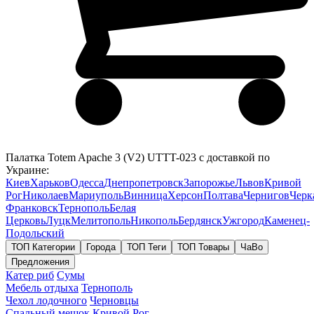
Палатка Totem Apache 3 (V2) UTTT-023 с доставкой по
Украине:
Киев
Харьков
Одесса
Днепропетровск
Запорожье
Львов
Кривой
Рог
Николаев
Мариуполь
Винница
Херсон
Полтава
Чернигов
Черк
Франковск
Тернополь
Белая
Церковь
Луцк
Мелитополь
Никополь
Бердянск
Ужгород
Каменец-
Подольский
ТОП Категории
Города
ТОП Теги
ТОП Товары
ЧаВо
Предложения
Катер риб
Сумы
Мебель отдыха
Тернополь
Чехол лодочного
Черновцы
Спальный мешок
Кривой Рог