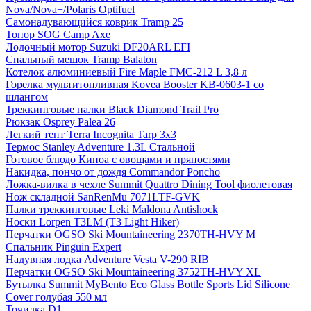
Nova/Nova+/Polaris Optifuel
Самонадувающийся коврик Tramp 25
Топор SOG Camp Axe
Лодочный мотор Suzuki DF20ARL EFI
Спальный мешок Tramp Balaton
Котелок алюминиевый Fire Maple FMC-212 L 3,8 л
Горелка мультитопливная Kovea Booster KB-0603-1 со
шлангом
Треккинговые палки Black Diamond Trail Pro
Рюкзак Osprey Palea 26
Легкий тент Terra Incognita Tarp 3x3
Термос Stanley Adventure 1.3L Стальной
Готовое блюдо Киноа с овощами и пряностями
Накидка, пончо от дождя Commandor Poncho
Ложка-вилка в чехле Summit Quattro Dining Tool фиолетовая
Нож складной SanRenMu 7071LTF-GVK
Палки треккинговые Leki Maldona Antishock
Носки Lorpen T3LM (T3 Light Hiker)
Перчатки OGSO Ski Mountaineering 2370TH-HVY M
Спальник Pinguin Expert
Надувная лодка Adventure Vesta V-290 RIB
Перчатки OGSO Ski Mountaineering 3752TH-HVY XL
Бутылка Summit MyBento Eco Glass Bottle Sports Lid Silicone
Cover голубая 550 мл
Точилка D1