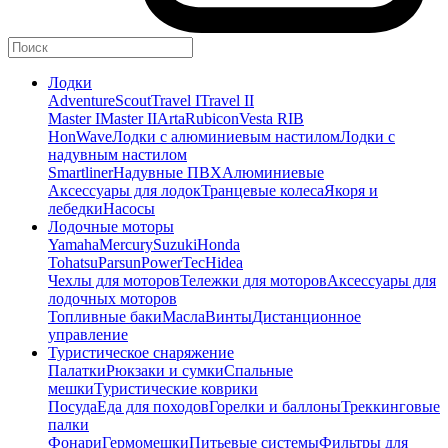
Лодки
Adventure
Scout
Travel I
Travel II
Master I
Master II
Arta
Rubicon
Vesta RIB
HonWave
Лодки с алюминиевым настилом
Лодки с
надувным настилом
Smartliner
Надувные ПВХ
Алюминиевые
Аксессуары для лодок
Транцевые колеса
Якоря и
лебедки
Насосы
Лодочные моторы
Yamaha
Mercury
Suzuki
Honda
Tohatsu
Parsun
PowerTec
Hidea
Чехлы для моторов
Тележки для моторов
Аксессуары для
лодочных моторов
Топливные баки
Масла
Винты
Дистанционное
управление
Туристическое снаряжение
Палатки
Рюкзаки и сумки
Спальные
мешки
Туристические коврики
Посуда
Еда для походов
Горелки и баллоны
Треккинговые
палки
Фонари
Гермомешки
Питьевые системы
Фильтры для