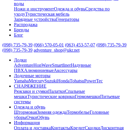
воды
Ножи и инструмент
Одежда и обувь
Средства по
уходу
Туристическая мебель
Зарядные устройства
Генераторы
Распродажа
Бренды
Блог
(098) 735-79-39
(066) 570-05-01
(063) 453-57-07
(098) 735-79-39
(098) 735-79-39
adventure_shop@ukr.net
Лодки
Adventure
HonWave
Smartliner
Надувные
ПВХ
Алюминиевые
Аксессуары
Лодочные моторы
Yamaha
Mercury
Suzuki
Honda
Tohatsu
PowerTec
СНАРЯЖЕНИЕ
Рюкзаки и сумки
Палатки
Спальные
мешки
Туристические коврики
Гермомешки
Питьевые
системы
Одежда и обувь
Штормовая
Зимняя одежда
Термобелье
Головные
уборы
Очки
Обувь
Информация
Оплата и доставка
Контакты
Кредит
Скидки
Дисконтная