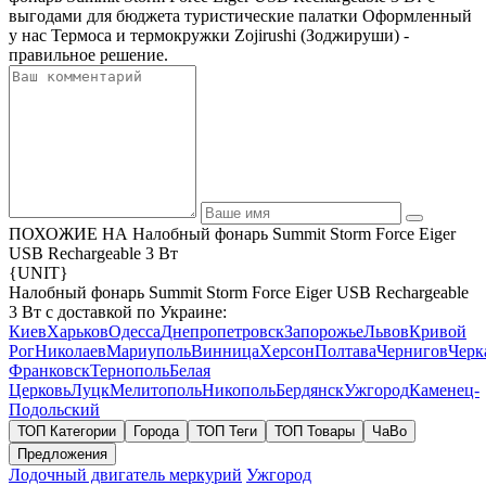
выгодами для бюджета туристические палатки Оформленный
у нас Термоса и термокружки Zojirushi (Зоджируши) -
правильное решение.
ПОХОЖИЕ НА Налобный фонарь Summit Storm Force Eiger
USB Rechargeable 3 Вт
{UNIT}
Налобный фонарь Summit Storm Force Eiger USB Rechargeable
3 Вт с доставкой по Украине:
Киев
Харьков
Одесса
Днепропетровск
Запорожье
Львов
Кривой
Рог
Николаев
Мариуполь
Винница
Херсон
Полтава
Чернигов
Черк
Франковск
Тернополь
Белая
Церковь
Луцк
Мелитополь
Никополь
Бердянск
Ужгород
Каменец-
Подольский
ТОП Категории
Города
ТОП Теги
ТОП Товары
ЧаВо
Предложения
Лодочный двигатель меркурий
Ужгород