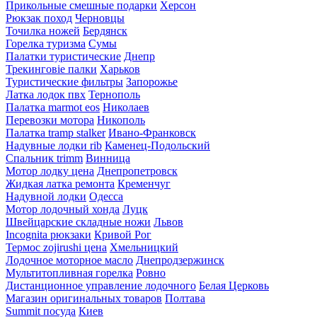
Прикольные смешные подарки
Херсон
Рюкзак поход
Черновцы
Точилка ножей
Бердянск
Горелка туризма
Сумы
Палатки туристические
Днепр
Трекинговіе палки
Харьков
Туристические фильтры
Запорожье
Латка лодок пвх
Тернополь
Палатка marmot eos
Николаев
Перевозки мотора
Никополь
Палатка tramp stalker
Ивано-Франковск
Надувные лодки rib
Каменец-Подольский
Спальник trimm
Винница
Мотор лодку цена
Днепропетровск
Жидкая латка ремонта
Кременчуг
Надувной лодки
Одесса
Мотор лодочный хонда
Луцк
Швейцарские складные ножи
Львов
Incognita рюкзаки
Кривой Рог
Термос zojirushi цена
Хмельницкий
Лодочное моторное масло
Днепродзержинск
Мультитопливная горелка
Ровно
Дистанционное управление лодочного
Белая Церковь
Магазин оригинальных товаров
Полтава
Summit посуда
Киев