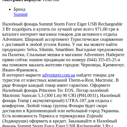
Бренд
Summit
Налобный фонарь Summit Storm Force Eiger USB Rechargeable
3 Вт подобрать и купить по лучшей цене всего 971,00 грн в
каталоге интернет магазина товаров для активного отдыха
Adventurer. Широкий ассортимент Туристическое снаряжение
с доставкой в любой уголок Киева. У нас вы можете найти
продукцию: Selva, Silumin, Smartliner. Выгодные предложения
на Палатки, Спальные мешки в магазине Adventurer. Наберите
прямо сейчас нашим продавцам по номеру (044) 355-05-25 и
мы поможем заказать жителям городов: Черновцы, Кременчуг,
Ивано-Франковск.
В интернет-маркете
adventurer.com.ua
найдете товары для
туристов от известных компаний Therm-a-Rest, Mactronic. В
ряде Фонари каждый товар имеет гарантию. Оформите
Налобный фонарь Princeton Tec EOS, Ліхтар налобний
Mactronic Sunscan 5.3 (300 Lm) 90 CRI (PHL0031), Налобный
фонарь Tramp ( акумуляторный) UTRA-187 для отдыха с
комфортом. Любой товар группы Фонари будет скоро
доставлен в Кропивницкий или небольшой город Украины.
Есть возможность Термоса и термокружки Zojirushi
(Зоджируши) оформить в кредит. Заказывайте в Налобный
фонарь Summit Storm Force Eiger USB Rechargeable 3 Вт с