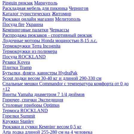
Pinguin рюкзак
Мариуполь
Раскладная мебель для пикника
Чернигов
Каталог туристических
Житомир
Рюкзаки онлайн магазин
Мелитополь
Посуда fire
Украина
Кемпинговые палатки
Черкассы
Распродажа рюкзаков - спортивный рюкзак
Лодочные моторы Honda мощностью 8-15 л.с.
Термокружки Terra Incognita
Термокружки из полимера
Посуда ROCKLAND
Резаки Kovea
Плитки Tramp
Бутылки, фляги, канистры HydraPak
Scout лодки весом 30-40 кг и длиной 290-330 см
Спальные мешки Commandor с температура комфорта от 0 до
+12
Винты Yamaha диаметром 7 1/4 дюймов
Горючее, спички Экспедиция
Столовые приборы Optimus
Термоса ROCKLAND
Горелки Summit
Кружки Stanley
Рюкзаки и сумки Кемпінг весом 0,5 кг
Arta лодка длиной 255-280 см на 4 человека