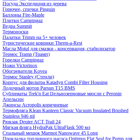
Посуда Экспедиция из дерева
Горючее, спички Pinguin
Баллоны Fire-Maple
Плитки Campingaz
Ведра Summit
Термоноски
Палатки Trimm на 5+ человек
Туристические коврики Therm-a-Rest
Масла Motul для смазки - консервация, стабилизатор
Термос Tramp (Трамп)
Горелки Campingaz
Ножи Victorinox
Обогреватели Kovea
Термос Stanley (Стенли)
Корпус для фильтра Katadyn Combi Filter Housing
Лодочный мотор Parsun T15 BMS
Сублиматы Trek'n Eat Цельнозерновые мюсли с Peronin
Апельсин
Джинсы Acropolis коричневые
Термофляга Klean Kanteen Classic Vacuum Insulated Brushed
Stainless 946 ml
Рюкзак Deuter ACT Trail 24
Мягкая фляга HydraPak UltraFlask 500 мл
Спальный мешок Marmot Nanowave 45 Long
Прокладка топливного насоса Optimus Flat Seal for Pump для