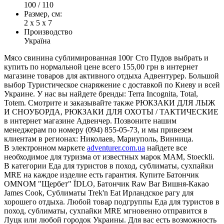
100 / 110
Размер, см:
2 х 5 х 7
Производство
Україна
Мясо свинина сублимированная 100г Сто Пудов выбрать и
купить по нормальной цене всего 155,00 грн в интернет
магазине товаров для активного отдыха Адвентурер. Большой
выбор Туристическое снаряжение с доставкой по Киеву и всей
Украине. У нас вы найдете бренды: Terra Incognita, Total,
Totem. Смотрите и заказывайте также РЮКЗАКИ ДЛЯ ЛЫЖ
И СНОУБОРДА, РЮКЗАКИ ДЛЯ ОХОТЫ / ТАКТИЧЕСКИЕ
в интернет магазине Адвенчер. Позвоните нашим
менеджерам по номеру (094) 855-05-73, и мы привезем
клиентам в регионах: Николаев, Мариуполь, Винница.
В электронном маркете
adventurer.com.ua
найдете все
необходимое для туризма от известных марок MAM, Stoeckli.
В категории Еда для туристов в поход, сублиматы, сухпайки
MRE на каждое изделие есть гарантия. Купите Батончик
OMNOM "Щербет" ЇDLO, Батончик Raw Bar Вишня-Какао
James Cook, Сублиматы Trek'n Eat Ирландское рагу для
хорошего отдыха. Любой товар подгруппы Еда для туристов в
поход, сублиматы, сухпайки MRE мгновенно отправится в
Луцк или любой городок Украины. Для вас есть возможность