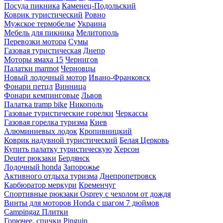
Посуда пикника
Каменец-Подольский
Коврик туристический
Ровно
Мужское термобелье
Украина
Мебель для пикника
Мелитополь
Перевозки мотора
Сумы
Газовая туристическая
Днепр
Моторы ямаха 15
Чернигов
Палатки marmot
Черновцы
Новый лодочный мотор
Ивано-Франковск
Фонари петцл
Винница
Фонари кемпинговые
Львов
Палатка tramp bike
Никополь
Газовые туристические горелки
Черкассы
Газовая горелка туризма
Киев
Алюминиевых лодок
Кропивницкий
Коврик надувной туристический
Белая Церковь
Купить палатку туристическую
Херсон
Deuter рюкзаки
Бердянск
Лодочный honda
Запорожье
Активного отдыха туризма
Днепропетровск
Карбюратор меркури
Кременчуг
Спортивные рюкзаки Osprey с чехолом от дождя
Винты для моторов Honda с шагом 7 дюймов
Campingaz Плитки
Горючее, спички Pinguin