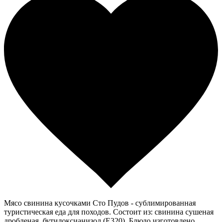
Мясо свинина кусочками Сто Пудов - сублимированная
туристическая еда для походов. Состоит из: свинина сушеная
дробленая, бутилоксианизол (Е320). Блюдо изготовлено