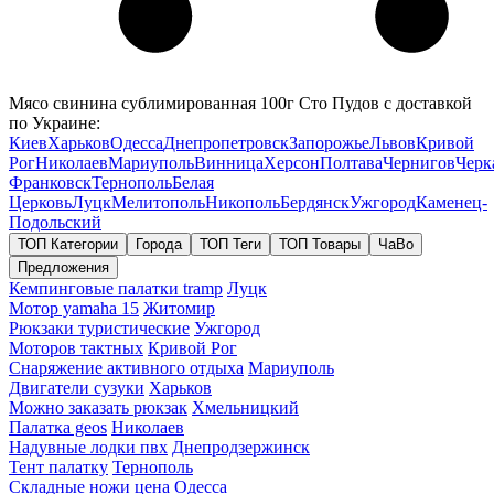
Мясо свинина сублимированная 100г Сто Пудов с доставкой
по Украине:
Киев
Харьков
Одесса
Днепропетровск
Запорожье
Львов
Кривой
Рог
Николаев
Мариуполь
Винница
Херсон
Полтава
Чернигов
Черк
Франковск
Тернополь
Белая
Церковь
Луцк
Мелитополь
Никополь
Бердянск
Ужгород
Каменец-
Подольский
ТОП Категории
Города
ТОП Теги
ТОП Товары
ЧаВо
Предложения
Кемпинговые палатки tramp
Луцк
Мотор yamaha 15
Житомир
Рюкзаки туристические
Ужгород
Моторов тактных
Кривой Рог
Снаряжение активного отдыха
Мариуполь
Двигатели сузуки
Харьков
Можно заказать рюкзак
Хмельницкий
Палатка geos
Николаев
Надувные лодки пвх
Днепродзержинск
Тент палатку
Тернополь
Складные ножи цена
Одесса