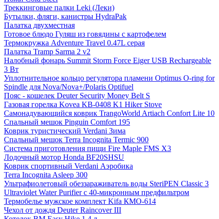
Треккинговые палки Leki (Леки)
Бутылки, фляги, канистры HydraPak
Палатка двухместная
Готовое блюдо Гуляш из говядины с картофелем
Термокружка Adventure Travel 0.47L серая
Палатка Tramp Sarma 2 v2
Налобный фонарь Summit Storm Force Eiger USB Rechargeable
3 Вт
Уплотнительное кольцо регулятора пламени Optimus O-ring for
Spindle для Nova/Nova+/Polaris Optifuel
Пояс - кошелек Deuter Security Money Belt S
Газовая горелка Kovea KB-0408 K1 Hiker Stove
Самонадувающийся коврик TrangoWorld Artiach Confort Lite 10
Спальный мешок Pinguin Comfort 195
Коврик туристический Verdani Зима
Спальный мешок Terra Incognita Termic 900
Система приготовления пищи Fire Maple FMS X3
Лодочный мотор Honda BF20SHSU
Коврик спортивный Verdani Аэробика
Terra Incognita Asleep 300
Ультрафиолетовый обеззараживатель воды SteriPEN Classic 3
Ultraviolet Water Purifier c 40-микронным предфильтром
Термобелье мужское комплект Kifa КМО-614
Чехол от дождя Deuter Raincover III
Котелок BM Easy Hike 1,4 л