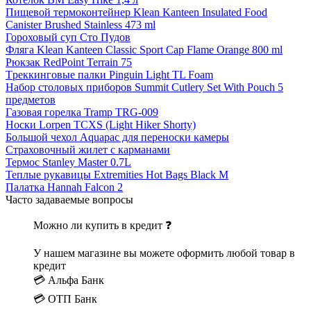
Пищевой термоконтейнер Klean Kanteen Insulated Food
Canister Brushed Stainless 473 ml
Гороховый суп Сто Пудов
Фляга Klean Kanteen Classic Sport Cap Flame Orange 800 ml
Рюкзак RedPoint Terrain 75
Tреккинговые палки Pinguin Light TL Foam
Набор столовых приборов Summit Cutlery Set With Pouch 5
предметов
Газовая горелка Tramp TRG-009
Носки Lorpen TCXS (Light Hiker Shorty)
Большой чехол Aquapac для переноски камеры
Страховочный жилет с карманами
Термос Stanley Master 0.7L
Теплые рукавицы Extremities Hot Bags Black M
Палатка Hannah Falcon 2
Часто задаваемые вопросы
Можно ли купить в кредит ❓
У нашем магазине вы можете оформить любой товар в
кредит
💳 Альфа Банк
💳 ОТП Банк