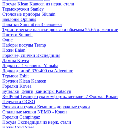
Посуда Klean Kanteen из нерж. стали
Термокружки Stanley
Столовые приборы Silumin
Баллоны Optimus
Палатки Summit на 3 человека
Туристические палатки рюкзаки обьемом 55-65 л, женские
Плитки Summit
Флис
Наборы посуды Tramp
Ножи Enlan
Горючее, спички Экспедиция
Лампы Kovea
Лодки на 1 человека Yamaha
Лодки длиной 330-400 см Adventure
Термоса Esbit
Кружки Klean Kanteen
Горелки Kovea
Бутылки, фляги, канистры Katadyn
RedPoint Температура комфорта:: меньше -7 Форма:: Кокон
Перчатки OGSO
Рюкзаки и сумки Кемпінг - дорожные сумки
Спальные мешки NEMO - Кокон
Горелки Campingaz
Посуда Экспедиция из нерж. стали
Ножи Cold Steel