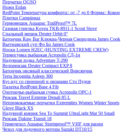
Перчатки OGSO
Ножи Enlan
RedPoint Температура комфорта:: от -7 до 0 Форма:: Кокон
Плитки Campingaz
Гермомешок Aquapac TrailProof™ 7L
Газовая горелка Kovea TKB-8911-1 Scout Stove
Спальный мешок Deuter Orbit 0°
Батончик Raw Bar Клюква-Черная Смородина James Cook
Вьетнамский суп Фо Бо James Cook
Носки Lorpen H2EC (HUNTING EXTREME CREW)
Термосумка рыбацкая Acropolis СД-1н
Надувная лодка Adventure T-290
Велорюкзак Deuter Compact EXP 8
Батончик овсяный классический Вивсянчик
Terra Incognita Asleep 300
Кус-кус со свининой и овощами Сто Пудов
Палатка RedPoint Base 4 Fib
Охотничье-рыбацкая сумка Acropolis ОРС-1
Рюкзак Travel Extreme Denali 85 L
Непромокаемые перчатки Extremities Women Winter Sports
Glove Black XS
Надувной коврик Sea To Summit UltraLight Mat 50 Small
Рюкзак Dakine Transit 18
Гермочехол Aquapac Stormproof™ VHF для рации
Чехол для лодочного мотора Suzuki DT10/15