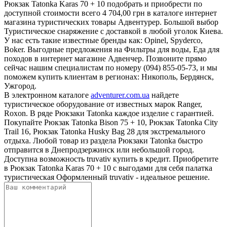
Рюкзак Tatonka Karas 70 + 10 подобрать и приобрести по
доступной стоимости всего 4 704,00 грн в каталоге интернет
магазина туристических товары Адвентурер. Большой выбор
Туристическое снаряжение с доставкой в любой уголок Киева.
У нас есть такие известные бренды как: Opinel, Spyderco,
Boker. Выгодные предложения на Фильтры для воды, Еда для
походов в интернет магазине Адвенчер. Позвоните прямо
сейчас нашим специалистам по номеру (094) 855-05-73, и мы
поможем купить клиентам в регионах: Никополь, Бердянск,
Ужгород.
В электронном каталоге
adventurer.com.ua
найдете
туристическое оборудование от известных марок Ranger,
Roxon. В ряде Рюкзаки Tatonka каждое изделие с гарантией.
Покупайте Рюкзак Tatonka Bison 75 + 10, Рюкзак Tatonka City
Trail 16, Рюкзак Tatonka Husky Bag 28 для экстремального
отдыха. Любой товар из раздела Рюкзаки Tatonka быстро
отправится в Днепродзержинск или небольшой город.
Доступна возможность truvativ купить в кредит. Приобретите
в Рюкзак Tatonka Karas 70 + 10 с выгодами для себя палатка
туристическая Оформленный truvativ - идеальное решение.