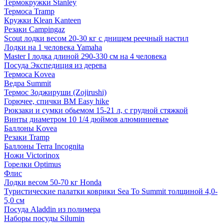
Термокружки Stanley
Термоса Tramp
Кружки Klean Kanteen
Резаки Campingaz
Scout лодки весом 20-30 кг с днищем реечный настил
Лодки на 1 человека Yamaha
Master I лодка длиной 290-330 см на 4 человека
Посуда Экспедиция из дерева
Термоса Kovea
Ведра Summit
Термос Зоджируши (Zojirushi)
Горючее, спички BM Easy hike
Рюкзаки и сумки обьемом 15-21 л, с грудной стяжкой
Винты диаметром 10 1/4 дюймов алюминиевые
Баллоны Kovea
Резаки Tramp
Баллоны Terra Incognita
Ножи Victorinox
Горелки Optimus
Флис
Лодки весом 50-70 кг Honda
Туристические палатки коврики Sea To Summit толщиной 4,0-
5,0 см
Посуда Aladdin из полимера
Наборы посуды Silumin