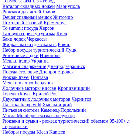
Термос заказать
Ужгород
Каталог складных ножей
Мариуполь
Рюкзаки для детей
Львов
Deuter спальный мешок
Житомир
Походный газовый
Кременчуг
To summit посуда
Херсон
Газовую горелку туризма
Киев
Баки лодок
Черкассы
Жидкая латка где заказать
Ровно
Набор посуды туристический
Луцк
Резиновые лодки
Никополь
Мешки tramp
Украина
Магазин снаряжение
Днепродзержинск
Посуда столовые
Днепропетровск
Рюкзак travel
Полтава
Мешки marmot
Бердянск
Лодочные моторы ниссан
Кропивницкий
Горелка kovea
Кривой Рог
Двухтактных лодочных моторов
Чернигов
Палатка tramp wild
Хмельницкий
Питьевая система
Каменец-Подольский
Масла Motul для смазки - редуктор
Рюкзаки и сумки - рюкзак туристический обьемом 95-100+ л
Термоноски
Наборы посуды Klean Kanteen