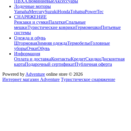
ПВХ
Алюминиевые
Аксессуары
Лодочные моторы
Yamaha
Mercury
Suzuki
Honda
Tohatsu
PowerTec
СНАРЯЖЕНИЕ
Рюкзаки и сумки
Палатки
Спальные
мешки
Туристические коврики
Гермомешки
Питьевые
системы
Одежда и обувь
Штормовая
Зимняя одежда
Термобелье
Головные
уборы
Очки
Обувь
Информация
Оплата и доставка
Контакты
Кредит
Скидки
Дисконтная
карта
Подарочный сертификат
Публичная оферта
Powered by
Adventure
online store © 2026
Интернет магазин Adventure
Туристическое снаряжение