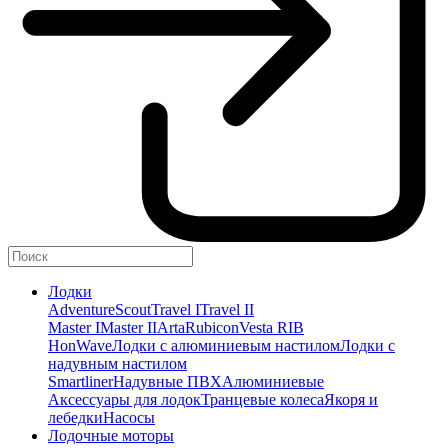
Лодки
Adventure
Scout
Travel I
Travel II
Master I
Master II
Arta
Rubicon
Vesta RIB
HonWave
Лодки с алюминиевым настилом
Лодки с
надувным настилом
Smartliner
Надувные ПВХ
Алюминиевые
Аксессуары для лодок
Транцевые колеса
Якоря и
лебедки
Насосы
Лодочные моторы