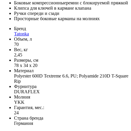
Боковые компрессионныеремни с блокируемой пряжкой
Клипса для ключей в кармане клапана
Ручки спереди и сзади
Просторные боковые карманы на молниях
Бренд
Tatonka
Объем, л
70
Вес, кг
2,45
Размеры, см
78 x 34 x 20
Материал
Polyester 600D Textreme 6.6, PU; Polyamide 210D T-Square
Rip
Фурнитура
DURAFLEX
Молния
YKK
Гарантия, мес.:
24
Страна бренда
Германия