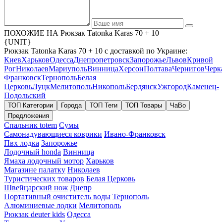
ПОХОЖИЕ НА Рюкзак Tatonka Karas 70 + 10
{UNIT}
Рюкзак Tatonka Karas 70 + 10 с доставкой по Украине:
Киев
Харьков
Одесса
Днепропетровск
Запорожье
Львов
Кривой
Рог
Николаев
Мариуполь
Винница
Херсон
Полтава
Чернигов
Черк
Франковск
Тернополь
Белая
Церковь
Луцк
Мелитополь
Никополь
Бердянск
Ужгород
Каменец-
Подольский
ТОП Категории
Города
ТОП Теги
ТОП Товары
ЧаВо
Предложения
Спальник totem
Сумы
Самонадувающиеся коврики
Ивано-Франковск
Пвх лодка
Запорожье
Лодочный honda
Винница
Ямаха лодочный мотор
Харьков
Магазине палатку
Николаев
Туристических товаров
Белая Церковь
Швейцарский нож
Днепр
Портативный очиститель воды
Тернополь
Алюминиевые лодки
Мелитополь
Рюкзак deuter kids
Одесса