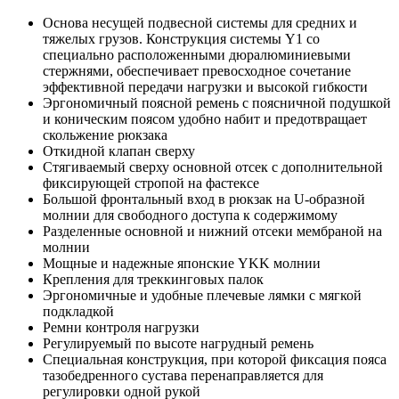
Основа несущей подвесной системы для средних и
тяжелых грузов. Конструкция системы Y1 со
специально расположенными дюралюминиевыми
стержнями, обеспечивает превосходное сочетание
эффективной передачи нагрузки и высокой гибкости
Эргономичный поясной ремень с поясничной подушкой
и коническим поясом удобно набит и предотвращает
скольжение рюкзака
Откидной клапан сверху
Стягиваемый сверху основной отсек с дополнительной
фиксирующей стропой на фастексе
Большой фронтальный вход в рюкзак на U-образной
молнии для свободного доступа к содержимому
Разделенные основной и нижний отсеки мембраной на
молнии
Мощные и надежные японские YKK молнии
Крепления для треккинговых палок
Эргономичные и удобные плечевые лямки с мягкой
подкладкой
Ремни контроля нагрузки
Регулируемый по высоте нагрудный ремень
Специальная конструкция, при которой фиксация пояса
тазобедренного сустава перенаправляется для
регулировки одной рукой