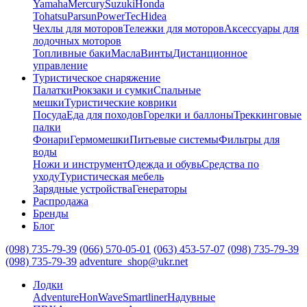
Yamaha
Mercury
Suzuki
Honda
Tohatsu
Parsun
PowerTec
Hidea
Чехлы для моторов
Тележки для моторов
Аксессуары для
лодочных моторов
Топливные баки
Масла
Винты
Дистанционное
управление
Туристическое снаряжение
Палатки
Рюкзаки и сумки
Спальные
мешки
Туристические коврики
Посуда
Еда для походов
Горелки и баллоны
Треккинговые
палки
Фонари
Гермомешки
Питьевые системы
Фильтры для
воды
Ножи и инструмент
Одежда и обувь
Средства по
уходу
Туристическая мебель
Зарядные устройства
Генераторы
Распродажа
Бренды
Блог
(098) 735-79-39
(066) 570-05-01
(063) 453-57-07
(098) 735-79-39
(098) 735-79-39
adventure_shop@ukr.net
Лодки
Adventure
HonWave
Smartliner
Надувные