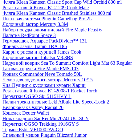
Фляга Klean Kanteen Classic Sport Cap Wild Orchid 800 ml
Резак газовый Kovea KT-1209 Cook Mate
Фляга Klean Kanteen Classic Brushed Stainless 800 ml
Питьевая система Pinguin Camelbag Pro 2L
Лодочный мотор Mercury 3.3M
Набор посуды алюминиевый Fire Maple Feast 6
Палатка RedPoint Space 3
Гермомешок Aquapac PackDivider™ 13L
Фонарь-лампа Tramp TRA-185
Карри с рисом и курицей James Cook
Лодочный мотор Tohatsu M9,8BS
Надувной коврик Sea To Summit Comfort Light Mat 63 Regular
Газовая горелка Fire Maple FMS-103
Рюкзак Commandor Neve Tornado 50L
Чехол для лодочного мотора Mercury 10/15
Чиа-Пудинг с кусочками кураги Харчи
Резак газовый Kovea KT-2008-1 Rocket Torch
Перчатки OGSO Ski 5115HVY L
Палки треккинговые Leki Albula Lite Speed-Lock 2
Велорюкзак Osprey Radial 26
Кошелек Deuter Wallet
Нож складной SanRenMu 7074LUC-SCY
Перчатки OGSO Trekking 1916GY S
Термос Esbit VF1000DW-GO
Спальный мешок Pinguin Blizzard Junior