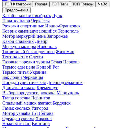
ТОП Категории
Города
ТОП Теги
ТОП Товары
ЧаВо
Предложения
Какой спальник выбрать
Луцк
Палатку tramp
Черкассы
Рюкзаки спортивные
Ивано-Франковск
Коврик самонадувающийся
Тернополь
Мотор меркурий цена
Запорожье
Какой спальник
Днепр
Меркури моторы
Никополь
Топливный бак лодочного
Житомир
Тент палатку
Одесса
Газовые горелки туризм
Белая Церковь
Термос еды цена
Кривой Рог
Термос питья
Украина
Бак лодки
Черновцы
Посуда туристическая
Днепродзержинск
Двигатели ямаха
Кременчуг
Выбор городского рюкзака
Мариуполь
Tramp горелка
Чернигов
Спальный мешок marmot
Бердянск
Гамак сколько
Ужгород
Мотор yamaha 15
Полтава
Одежда туризма
Харьков
Ножи магазин
Винница