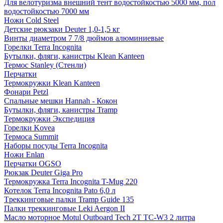
Для велотуризма внешний тент водостойкостью 5000 мм, пол
водостойкостью 7000 мм
Ножи Cold Steel
Детские рюкзаки Deuter 1,0-1,5 кг
Винты диаметром 7 7/8 дюймов алюминиевые
Горелки Terra Incognita
Бутылки, фляги, канистры Klean Kanteen
Термос Stanley (Стенли)
Перчатки
Термокружки Klean Kanteen
Фонари Petzl
Спальные мешки Hannah - Кокон
Бутылки, фляги, канистры Tramp
Термокружки Экспедиция
Горелки Kovea
Термоса Summit
Наборы посуды Terra Incognita
Ножи Enlan
Перчатки OGSO
Рюкзак Deuter Giga Pro
Термокружка Terra Incognita T-Mug 220
Котелок Terra Incognita Pato 6,0 л
Tреккинговые палки Tramp Guide 135
Палки треккинговые Leki Aergon II
Масло моторное Motul Outboard Tech 2T TC-W3 2 литра