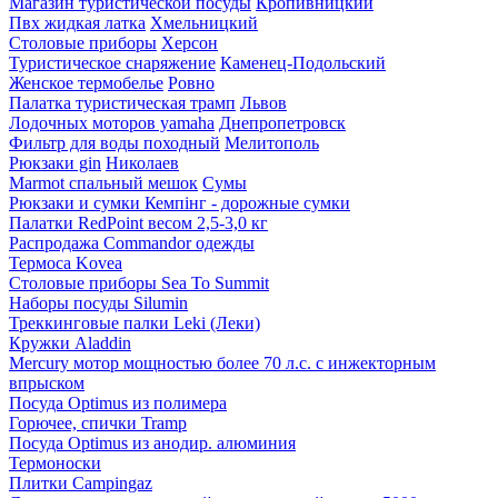
Магазин туристической посуды
Кропивницкий
Пвх жидкая латка
Хмельницкий
Столовые приборы
Херсон
Туристическое снаряжение
Каменец-Подольский
Женское термобелье
Ровно
Палатка туристическая трамп
Львов
Лодочных моторов yamaha
Днепропетровск
Фильтр для воды походный
Мелитополь
Рюкзаки gin
Николаев
Marmot спальный мешок
Сумы
Рюкзаки и сумки Кемпінг - дорожные сумки
Палатки RedPoint весом 2,5-3,0 кг
Распродажа Commandor одежды
Термоса Kovea
Столовые приборы Sea To Summit
Наборы посуды Silumin
Треккинговые палки Leki (Леки)
Кружки Aladdin
Mercury мотор мощностью более 70 л.с. с инжекторным
впрыском
Посуда Optimus из полимера
Горючее, спички Tramp
Посуда Optimus из анодир. алюминия
Термоноски
Плитки Campingaz