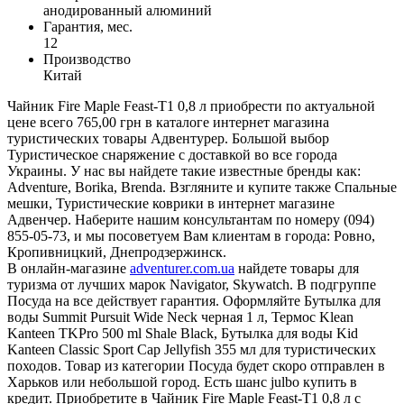
анодированный алюминий
Гарантия, мес.
12
Производство
Китай
Чайник Fire Maple Feast-Т1 0,8 л приобрести по актуальной
цене всего 765,00 грн в каталоге интернет магазина
туристических товары Адвентурер. Большой выбор
Туристическое снаряжение с доставкой во все города
Украины. У нас вы найдете такие известные бренды как:
Adventure, Borika, Brenda. Взгляните и купите также Спальные
мешки, Туристические коврики в интернет магазине
Адвенчер. Наберите нашим консультантам по номеру (094)
855-05-73, и мы посоветуем Вам клиентам в города: Ровно,
Кропивницкий, Днепродзержинск.
В онлайн-магазине
adventurer.com.ua
найдете товары для
туризма от лучших марок Navigator, Skywatch. В подгруппе
Посуда на все действует гарантия. Оформляйте Бутылка для
воды Summit Pursuit Wide Neck черная 1 л, Термос Klean
Kanteen TKPro 500 ml Shale Black, Бутылка для воды Kid
Kanteen Classic Sport Cap Jellyfish 355 мл для туристических
походов. Товар из категории Посуда будет скоро отправлен в
Харьков или небольшой город. Есть шанс julbo купить в
кредит. Приобретите в Чайник Fire Maple Feast-Т1 0,8 л с