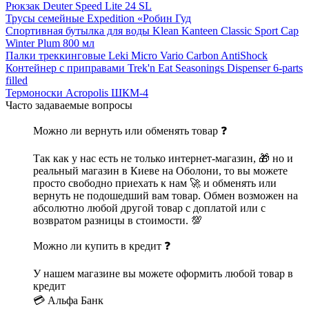
Рюкзак Deuter Speed Lite 24 SL
Трусы семейные Expedition «Робин Гуд
Спортивная бутылка для воды Klean Kanteen Classic Sport Cap
Winter Plum 800 мл
Палки треккинговые Leki Micro Vario Carbon AntiShock
Контейнер с приправами Trek'n Eat Seasonings Dispenser 6-parts
filled
Термоноски Acropolis ШКМ-4
Часто задаваемые вопросы
Можно ли вернуть или обменять товар ❓
Так как у нас есть не только интернет-магазин, 🎁 но и
реальный магазин в Киеве на Оболони, то вы можете
просто свободно приехать к нам 🚀 и обменять или
вернуть не подошедший вам товар. Обмен возможен на
абсолютно любой другой товар с доплатой или с
возвратом разницы в стоимости. 💯
Можно ли купить в кредит ❓
У нашем магазине вы можете оформить любой товар в
кредит
💳 Альфа Банк