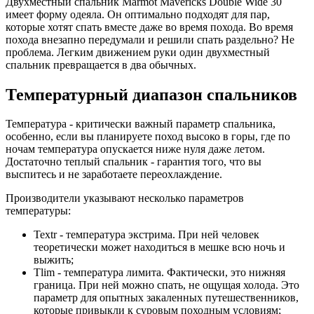
Двухместный спальник Marmot Mavericks Double Wide 30
имеет форму одеяла. Он оптимально подходят для пар,
которые хотят спать вместе даже во время похода. Во время
похода внезапно передумали и решили спать раздельно? Не
проблема. Легким движением руки один двухместный
спальник превращается в два обычных.
Температурный диапазон спальников
Температура - критически важный параметр спальника,
особенно, если вы планируете поход высоко в горы, где по
ночам температура опускается ниже нуля даже летом.
Достаточно теплый спальник - гарантия того, что вы
выспитесь и не заработаете переохлаждение.
Производители указывают несколько параметров
температуры:
Textr - температура экстрима. При ней человек
теоретически может находиться в мешке всю ночь и
выжить;
Tlim - температура лимита. Фактически, это нижняя
граница. При ней можно спать, не ощущая холода. Это
параметр для опытных закаленных путешественников,
которые привыкли к суровым походным условиям;