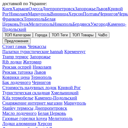
доставкой по Украине:
Киев
Харьков
Одесса
Днепропетровск
Запорожье
Львов
Кривой
Рог
Николаев
Мариуполь
Винница
Херсон
Полтава
Чернигов
Черк
Франковск
Тернополь
Белая
Церковь
Луцк
Мелитополь
Никополь
Бердянск
Ужгород
Каменец-
Подольский
ТОП Категории
Города
ТОП Теги
ТОП Товары
ЧаВо
Предложения
Стоит гамак
Черкассы
Палатки туристические hannah
Кременчуг
Tramp термос
Запорожье
Rib лодки
Житомир
Рюкзак оспрей
Николаев
Рюкзак татонка
Львов
Коврики цена
Тернополь
Бак лодочного
Чернигов
Стоимость надувных лодок
Кривой Рог
Туристическая складная
Хмельницкий
Kifa термобелье
Каменец-Подольский
Снаряжение интернет магазин
Мариуполь
Stanley термосы
Днепропетровск
Масло лодочного
Белая Церковь
Газовые горелки kovea
Мелитополь
Лодки алюминия
Херсон