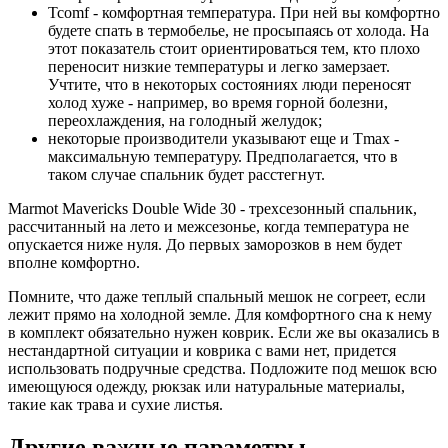
Tcomf - комфортная температура. При ней вы комфортно
будете спать в термобелье, не просыпаясь от холода. На
этот показатель стоит ориентироваться тем, кто плохо
переносит низкие температуры и легко замерзает.
Учтите, что в некоторых состояниях люди переносят
холод хуже - например, во время горной болезни,
переохлаждения, на голодный желудок;
некоторые производители указывают еще и Tmax -
максимальную температуру. Предполагается, что в
таком случае спальник будет расстегнут.
Marmot Mavericks Double Wide 30 - трехсезонный спальник,
рассчитанный на лето и межсезонье, когда температура не
опускается ниже нуля. До первых заморозков в нем будет
вполне комфортно.
Помните, что даже теплый спальный мешок не согреет, если
лежит прямо на холодной земле. Для комфортного сна к нему
в комплект обязательно нужен коврик. Если же вы оказались в
нестандартной ситуации и коврика с вами нет, придется
использовать подручные средства. Подложите под мешок всю
имеющуюся одежду, рюкзак или натуральные материалы,
такие как трава и сухие листья.
Другие важные параметры