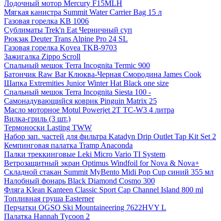
Лодочный мотор Mercury F15MLH
Мягкая канистра Summit Water Carrier Bag 15 л
Газовая горелка KB 1006
Сублиматы Trek'n Eat Черничный суп
Рюкзак Deuter Trans Alpine Pro 24 SL
Газовая горелка Kovea TKB-9703
Зажигалка Zippo Scroll
Спальный мешок Terra Incognita Termic 900
Батончик Raw Bar Клюква-Черная Смородина James Cook
Шапка Extremities Junior Winter Hat Black one size
Спальный мешок Terra Incognita Siesta 100 -
Самонадувающийся коврик Pinguin Matrix 25
Масло моторное Motul Powerjet 2T TC-W3 4 литра
Вилка-гриль (3 шт.)
Термоноски Lasting TWW
Набор зап. частей для фильтра Katadyn Drip Outlet Tap Kit Set 2
Кемпинговая палатка Tramp Anaconda
Палки треккинговые Leki Micro Vario TI System
Ветрозащитный экран Optimus Windfoil for Nova & Nova+
Складной стакан Summit MyBento Midi Pop Cup синий 355 мл
Налобный фонарь Black Diamond Cosmo 300
Фляга Klean Kanteen Classic Sport Cap Channel Island 800 ml
Топливная груша Easterner
Перчатки OGSO Ski Mountaineering 7622HVY L
Палатка Hannah Tycoon 2