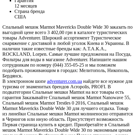
Гарантия
12 месяцев
Страна бренда
США
Спальный мешок Marmot Mavericks Double Wide 30 заказать по
выгодной цене всего 3 402,00 грн в каталоге туристических
товары Adventurer. Широкий ассортимент Туристическое
снаряжение с доставкой в любой уголок Киева и Украины. В
наличии такие известные бренды как: А.Т.А.К.А.,
ROCKLAND, Lorpen. Самые лучшие предложения на Посуда,
Фильтры для воды в магазине Adventurer. Напишите нашим
сотрудникам по номеру (044) 355-05-25 и мы поможем
подобрать проживающим в городах: Мелитополь, Никополь,
Бердянск.
В электронном шопе
adventurer.com.ua
найдете все нужное для
туризма от знаменитых брендов Acropolis, PROFI. В
подкатегории Спальные мешки Marmot на все товары есть
гарантия Заказывайте Спальный мешок Marmot Nanowave 55,
Спальный мешок Marmot Trestles 0 2016, Спальный мешок
Marmot Mavericks Double Wide 30 для лучшего отдыха. Товар
из линейки Спальные мешки Marmot молниеносно отправится
в Чернигов или иную область. Присутствует возможность
Первая страница купить в кредит. Приобретайте в Спальный
мешок Marmot Mavericks Double Wide 30 по экономным ценам