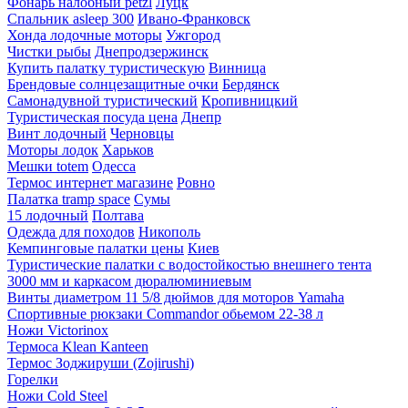
Фонарь налобный petzl
Луцк
Спальник asleep 300
Ивано-Франковск
Хонда лодочные моторы
Ужгород
Чистки рыбы
Днепродзержинск
Купить палатку туристическую
Винница
Брендовые солнцезащитные очки
Бердянск
Самонадувной туристический
Кропивницкий
Туристическая посуда цена
Днепр
Винт лодочный
Черновцы
Моторы лодок
Харьков
Мешки totem
Одесса
Термос интернет магазине
Ровно
Палатка tramp space
Сумы
15 лодочный
Полтава
Одежда для походов
Никополь
Кемпинговые палатки цены
Киев
Туристические палатки с водостойкостью внешнего тента
3000 мм и каркасом дюралюминиевым
Винты диаметром 11 5/8 дюймов для моторов Yamaha
Спортивные рюкзаки Commandor обьемом 22-38 л
Ножи Victorinox
Термоса Klean Kanteen
Термос Зоджируши (Zojirushi)
Горелки
Ножи Cold Steel