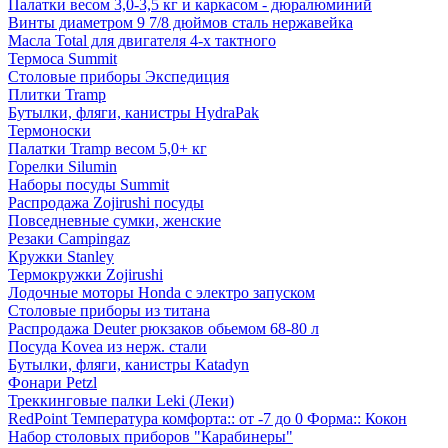
Палатки весом 3,0-3,5 кг и каркасом - дюралюминий
Винты диаметром 9 7/8 дюймов сталь нержавейка
Масла Total для двигателя 4-х тактного
Термоса Summit
Столовые приборы Экспедиция
Плитки Tramp
Бутылки, фляги, канистры HydraPak
Термоноски
Палатки Tramp весом 5,0+ кг
Горелки Silumin
Наборы посуды Summit
Распродажа Zojirushi посуды
Повседневные сумки, женские
Резаки Campingaz
Кружки Stanley
Термокружки Zojirushi
Лодочные моторы Honda с электро запуском
Столовые приборы из титана
Распродажа Deuter рюкзаков обьемом 68-80 л
Посуда Kovea из нерж. стали
Бутылки, фляги, канистры Katadyn
Фонари Petzl
Треккинговые палки Leki (Леки)
RedPoint Температура комфорта:: от -7 до 0 Форма:: Кокон
Набор столовых приборов "Карабинеры"