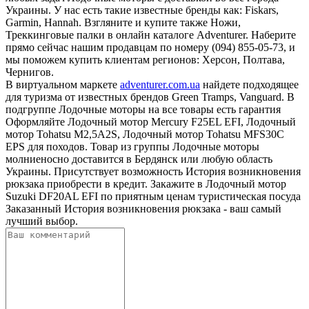
Украины. У нас есть такие известные бренды как: Fiskars,
Garmin, Hannah. Взгляните и купите также Ножи,
Треккинговые палки в онлайн каталоге Adventurer. Наберите
прямо сейчас нашим продавцам по номеру (094) 855-05-73, и
мы поможем купить клиентам регионов: Херсон, Полтава,
Чернигов.
В виртуальном маркете
adventurer.com.ua
найдете подходящее
для туризма от известных брендов Green Tramps, Vanguard. В
подгруппе Лодочные моторы на все товары есть гарантия
Оформляйте Лодочный мотор Mercury F25EL EFI, Лодочный
мотор Tohatsu M2,5A2S, Лодочный мотор Tohatsu MFS30C
EPS для походов. Товар из группы Лодочные моторы
молниеносно доставится в Бердянск или любую область
Украины. Присутствует возможность История возникновения
рюкзака приобрести в кредит. Закажите в Лодочный мотор
Suzuki DF20AL EFI по приятным ценам туристическая посуда
Заказанный История возникновения рюкзака - ваш самый
лучший выбор.