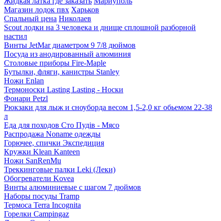
Жидкая латка где заказать
Мариуполь
Магазин лодок пвх
Харьков
Спальный цена
Николаев
Scout лодки на 3 человека и днище сплошной разборной
настил
Винты JetMar диаметром 9 7/8 дюймов
Посуда из анодированный алюминия
Столовые приборы Fire-Maple
Бутылки, фляги, канистры Stanley
Ножи Enlan
Термоноски Lasting Lasting - Носки
Фонари Petzl
Рюкзаки для лыж и сноуборда весом 1,5-2,0 кг обьемом 22-38
л
Еда для походов Сто Пудів - Мясо
Распродажа Noname одежды
Горючее, спички Экспедиция
Кружки Klean Kanteen
Ножи SanRenMu
Треккинговые палки Leki (Леки)
Обогреватели Kovea
Винты алюминиевые с шагом 7 дюймов
Наборы посуды Tramp
Термоса Terra Incognita
Горелки Campingaz