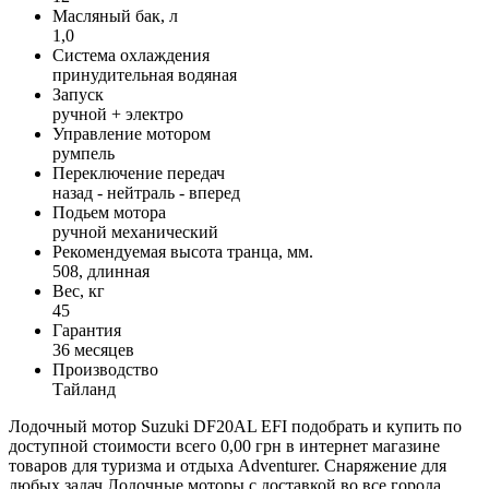
Масляный бак, л
1,0
Система охлаждения
принудительная водяная
Запуск
ручной + электро
Управление мотором
румпель
Переключение передач
назад - нейтраль - вперед
Подьем мотора
ручной механический
Рекомендуемая высота транца, мм.
508, длинная
Вес, кг
45
Гарантия
36 месяцев
Производство
Тайланд
Лодочный мотор Suzuki DF20AL EFI подобрать и купить по
доступной стоимости всего 0,00 грн в интернет магазине
товаров для туризма и отдыха Adventurer. Снаряжение для
любых задач Лодочные моторы с доставкой во все города