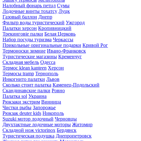
Налобный фонарь петцл
Сумы
Лодочные винты тохатсу
Луцк
Газовый баллон
Днепр
Фильтр воды туристический
Ужгород
Палатки херсон
Кропивницкий
Трекинговіе палки
Белая Церковь
Набор посуды туризма
Черкассы
Прикольные оригинальные подарки
Кривой Рог
Термоноски зимние
Ивано-Франковск
Туристические магазины
Кременчуг
Складная мебель
Одесса
Термос klean kanteen
Херсон
Термосы tramp
Тернополь
Инкогнито палатки
Львов
Сколько стоит палатка
Каменец-Подольский
Скандинавские палки
Ровно
Палатка sol
Украина
Рюкзаки экстрим
Винница
Чистки рыбы
Запорожье
Рюкзак deuter kids
Никополь
Suzuki мотор лодочный
Черновцы
Двухтактные лодочные моторы
Житомир
Складной нож victorinox
Бердянск
Туристическая подушка
Днепропетровск