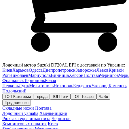
Лодочный мотор Suzuki DF20AL EFI с доставкой по Украине:
Киев
Харьков
Одесса
Днепропетровск
Запорожье
Львов
Кривой
Рог
Николаев
Мариуполь
Винница
Херсон
Полтава
Чернигов
Черк
Франковск
Тернополь
Белая
Церковь
Луцк
Мелитополь
Никополь
Бердянск
Ужгород
Каменец-
Подольский
ТОП Категории
Города
ТОП Теги
ТОП Товары
ЧаВо
Предложения
Складные ножи
Полтава
Лодочный yamaha
Хмельницкий
Рюкзак терра инкогнита
Чернигов
Кемпинговых палаток
Киев
Stanley термосы
Мелитополь