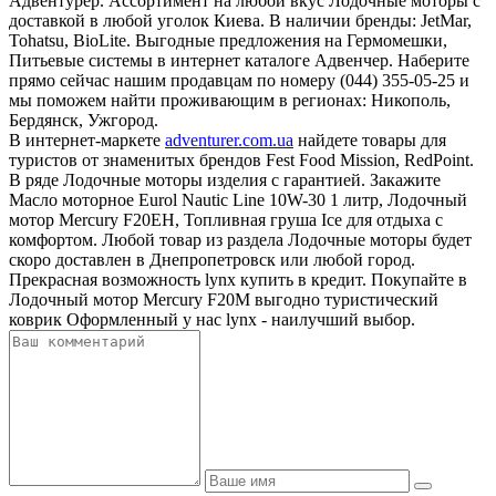
Адвентурер. Ассортимент на любой вкус Лодочные моторы с
доставкой в любой уголок Киева. В наличии бренды: JetMar,
Tohatsu, BioLite. Выгодные предложения на Гермомешки,
Питьевые системы в интернет каталоге Адвенчер. Наберите
прямо сейчас нашим продавцам по номеру (044) 355-05-25 и
мы поможем найти проживающим в регионах: Никополь,
Бердянск, Ужгород.
В интернет-маркете
adventurer.com.ua
найдете товары для
туристов от знаменитых брендов Fest Food Mission, RedPoint.
В ряде Лодочные моторы изделия с гарантией. Закажите
Масло моторное Eurol Nautic Line 10W-30 1 литр, Лодочный
мотор Mercury F20EH, Топливная груша Ice для отдыха с
комфортом. Любой товар из раздела Лодочные моторы будет
скоро доставлен в Днепропетровск или любой город.
Прекрасная возможность lynx купить в кредит. Покупайте в
Лодочный мотор Mercury F20M выгодно туристический
коврик Оформленный у нас lynx - наилучший выбор.