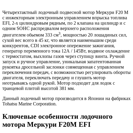
Четырехтактный лодочный подвесной мотор Меркури F20 M
с инжекторным электронным управлением впрыска топлива
EFI, 2-х цилиндровым рядным, по 2 клапана на цилиндр и с
одним SOHC распредвалом верхнего расположения
3
двигателем обьемом 333 см
, мощностью 20 лошадиных сил,
сухой вес всего в 45 кг, что является наименьшим среди
конкурентов, CDI электронное опережение зажигания,
генератор переменного тока 12А / 145Вт, водяное охлаждение
с термостатом, выхлопы газов через ступицу винта. Ручной
запуск и ручное управление, уникальная запатентованная
рукоятка дросельной заслонки совмещенная с управлением
переключения передач, с возможностью регулировать обороты
двигателя, переключать передачу и глушить мотор
неотрываясь одной рукой. Мотор подходит для лодок с
транцевой плитой высотой 381 мм.
Данный лодочный мотор производится в Японии на фабриках
Tohatsu Marine Corporation.
Ключевые особенности лодочного
мотора Меркури F20M EFI