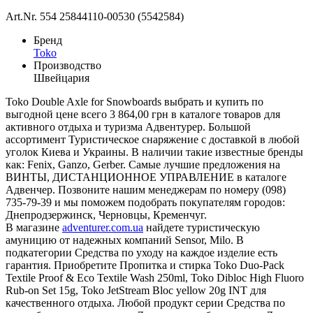
Art.Nr. 554 25844110-00530 (5542584)
Бренд
Toko
Производство
Швейцария
Toko Double Axle for Snowboards выбрать и купить по
выгодной цене всего 3 864,00 грн в каталоге товаров для
активного отдыха и туризма Адвентурер. Большой
ассортимент Туристическое снаряжение с доставкой в любой
уголок Киева и Украины. В наличии такие известные бренды
как: Fenix, Ganzo, Gerber. Самые лучшие предложения на
ВИНТЫ, ДИСТАНЦИОННОЕ УПРАВЛЕНИЕ в каталоге
Адвенчер. Позвоните нашим менеджерам по номеру (098)
735-79-39 и мы поможем подобрать покупателям городов:
Днепродзержинск, Черновцы, Кременчуг.
В магазине
adventurer.com.ua
найдете туристическую
амуницию от надежных компаний Sensor, Milo. В
подкатегории Средства по уходу на каждое изделие есть
гарантия. Приобретите Пропитка и стирка Toko Duo-Pack
Textile Proof & Eco Textile Wash 250ml, Toko Dibloc High Fluoro
Rub-on Set 15g, Toko JetStream Bloc yellow 20g INT для
качественного отдыха. Любой продукт серии Средства по