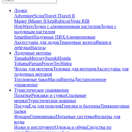
Лодки
Adventure
Scout
Travel I
Travel II
Master I
Master II
Arta
Rubicon
Vesta RIB
HonWave
Лодки с алюминиевым настилом
Лодки с
надувным настилом
Smartliner
Надувные ПВХ
Алюминиевые
Аксессуары для лодок
Транцевые колеса
Якоря и
лебедки
Насосы
Лодочные моторы
Yamaha
Mercury
Suzuki
Honda
Tohatsu
Parsun
PowerTec
Hidea
Чехлы для моторов
Тележки для моторов
Аксессуары для
лодочных моторов
Топливные баки
Масла
Винты
Дистанционное
управление
Туристическое снаряжение
Палатки
Рюкзаки и сумки
Спальные
мешки
Туристические коврики
Посуда
Еда для походов
Горелки и баллоны
Треккинговые
палки
Фонари
Гермомешки
Питьевые системы
Фильтры для
воды
Ножи и инструмент
Одежда и обувь
Средства по