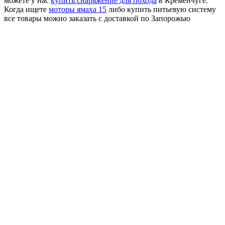
можете у нас
купить снаряжение для похода
в Кременчуге.
Когда ищете
моторы ямаха 15
либо купить питьевую систему
все товары можно заказать с доставкой по Запорожью