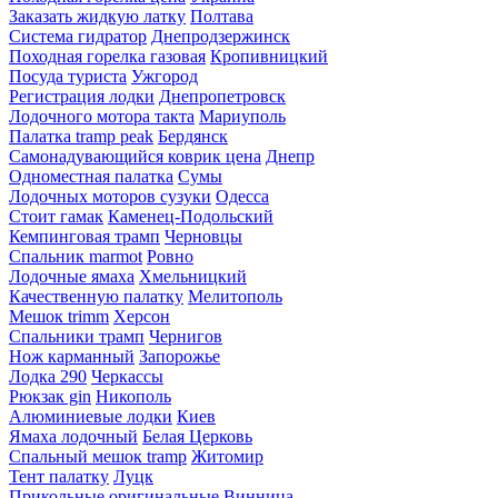
Заказать жидкую латку
Полтава
Система гидратор
Днепродзержинск
Походная горелка газовая
Кропивницкий
Посуда туриста
Ужгород
Регистрация лодки
Днепропетровск
Лодочного мотора такта
Мариуполь
Палатка tramp peak
Бердянск
Самонадувающийся коврик цена
Днепр
Одноместная палатка
Сумы
Лодочных моторов сузуки
Одесса
Стоит гамак
Каменец-Подольский
Кемпинговая трамп
Черновцы
Спальник marmot
Ровно
Лодочные ямаха
Хмельницкий
Качественную палатку
Мелитополь
Мешок trimm
Херсон
Спальники трамп
Чернигов
Нож карманный
Запорожье
Лодка 290
Черкассы
Рюкзак gin
Никополь
Алюминиевые лодки
Киев
Ямаха лодочный
Белая Церковь
Спальный мешок tramp
Житомир
Тент палатку
Луцк
Прикольные оригинальные
Винница