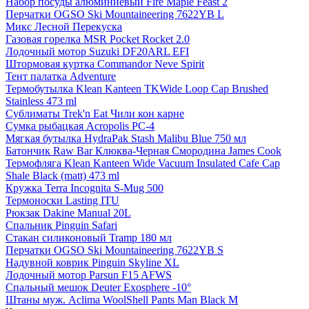
Набор посуды алюминиевый Fire Maple Feast 2
Перчатки OGSO Ski Mountaineering 7622YB L
Микс Лесной Перекуска
Газовая горелка MSR Pocket Rocket 2.0
Лодочный мотор Suzuki DF20ARL EFI
Штормовая куртка Commandor Neve Spirit
Тент палатка Adventure
Термобутылка Klean Kanteen TKWide Loop Cap Brushed
Stainless 473 ml
Сублиматы Trek'n Eat Чили кон карне
Сумка рыбацкая Acropolis РС-4
Мягкая бутылка HydraPak Stash Malibu Blue 750 мл
Батончик Raw Bar Клюква-Черная Смородина James Cook
Термофляга Klean Kanteen Wide Vacuum Insulated Cafe Cap
Shale Black (matt) 473 ml
Кружка Terra Incognita S-Mug 500
Термоноски Lasting ITU
Рюкзак Dakine Manual 20L
Спальник Pinguin Safari
Стакан силиконовый Tramp 180 мл
Перчатки OGSO Ski Mountaineering 7622YB S
Надувной коврик Pinguin Skyline XL
Лодочный мотор Parsun F15 AFWS
Спальный мешок Deuter Exosphere -10°
Штаны муж. Aclima WoolShell Pants Man Black M