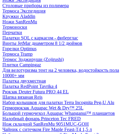
Ножи Экспедиция
Столовые приборы из полимера
Термоса Экспедиция
Кружки Aladdin
Ножи SanRenMu
Термоноски
Перчатки
Палатки SOL с каркасом - фиберглас
Винты JetMar диаметром 8 1/2 дюймов
Горелки Optimus
Термоса Tramp
Термос Зоджируши (Zojirushi)
Плитки Campingaz
Для велотуризма тент на 2 человека, водостойкость пола
10000+ мм
Палатка двухместная
Палатка RedPoint Tavrika 4
Рюкзак Deuter Futura PRO 44 EL
Шапка вязаная Reis
Набор колышков для палатки Terra Incognita Peg-U Alu
Герморюкзак Aquapac Wet & Dry™ 25L
Большой гермочехол Aquapac Whanganui™ планшетов
Налобный фонарь Princeton Tec FRED
Нож складной SanRenMu 9051MUC-GOH
Чайник с ситечком Fire Maple Feast-Т4 1,5 л