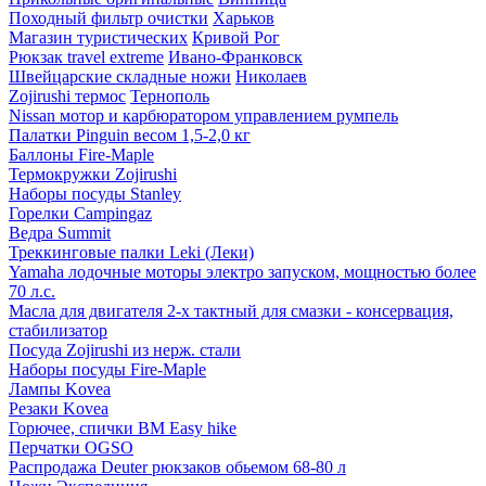
Походный фильтр очистки
Харьков
Магазин туристических
Кривой Рог
Рюкзак travel extreme
Ивано-Франковск
Швейцарские складные ножи
Николаев
Zojirushi термос
Тернополь
Nissan мотор и карбюратором управлением румпель
Палатки Pinguin весом 1,5-2,0 кг
Баллоны Fire-Maple
Термокружки Zojirushi
Наборы посуды Stanley
Горелки Campingaz
Ведра Summit
Треккинговые палки Leki (Леки)
Yamaha лодочные моторы электро запуском, мощностью более
70 л.с.
Масла для двигателя 2-х тактный для смазки - консервация,
стабилизатор
Посуда Zojirushi из нерж. стали
Наборы посуды Fire-Maple
Лампы Kovea
Резаки Kovea
Горючее, спички BM Easy hike
Перчатки OGSO
Распродажа Deuter рюкзаков обьемом 68-80 л