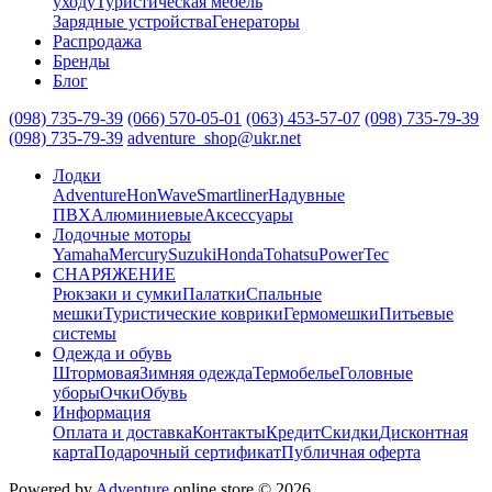
уходу
Туристическая мебель
Зарядные устройства
Генераторы
Распродажа
Бренды
Блог
(098) 735-79-39
(066) 570-05-01
(063) 453-57-07
(098) 735-79-39
(098) 735-79-39
adventure_shop@ukr.net
Лодки
Adventure
HonWave
Smartliner
Надувные
ПВХ
Алюминиевые
Аксессуары
Лодочные моторы
Yamaha
Mercury
Suzuki
Honda
Tohatsu
PowerTec
СНАРЯЖЕНИЕ
Рюкзаки и сумки
Палатки
Спальные
мешки
Туристические коврики
Гермомешки
Питьевые
системы
Одежда и обувь
Штормовая
Зимняя одежда
Термобелье
Головные
уборы
Очки
Обувь
Информация
Оплата и доставка
Контакты
Кредит
Скидки
Дисконтная
карта
Подарочный сертификат
Публичная оферта
Powered by
Adventure
online store © 2026