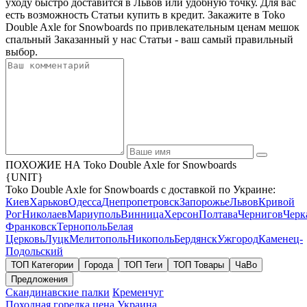
уходу быстро доставится в Львов или удобную точку. Для вас
есть возможность Статьи купить в кредит. Закажите в Toko
Double Axle for Snowboards по привлекательным ценам мешок
спальный Заказанный у нас Статьи - ваш самый правильный
выбор.
ПОХОЖИЕ НА Toko Double Axle for Snowboards
{UNIT}
Toko Double Axle for Snowboards с доставкой по Украине:
Киев
Харьков
Одесса
Днепропетровск
Запорожье
Львов
Кривой
Рог
Николаев
Мариуполь
Винница
Херсон
Полтава
Чернигов
Черк
Франковск
Тернополь
Белая
Церковь
Луцк
Мелитополь
Никополь
Бердянск
Ужгород
Каменец-
Подольский
ТОП Категории
Города
ТОП Теги
ТОП Товары
ЧаВо
Предложения
Скандинавские палки
Кременчуг
Походная горелка цена
Украина