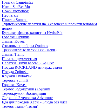
Плитки Campingaz
Ножи SanRenMu
Ножи Victorinox
Перчатки
Плитки Summit
Туристические палатки на 3 человека и полиэтиленовым
полом
Бутылки, фляги, канистры HydraPak
Горелки Optimus
Лампы Kovea
Столовые приборы Optimus
Треккинговые палки Leki (Леки)
Лампы Tramp
Палатка двухместная
Палатки Trimm весом 3,5-4,0 кг
Посуда ROCKLAND из нерж. стали
Посуда Zojirushi
Кружки HydraPak
Термоса Summit
Горелки Kovea
Термос Зоджируши (Zojirushi)
Термокружки Экспедиция
Лодки на 2 человека Adventure
Еда для походов Харчі - Блюда без мяса
Термос Tramp (Трамп)