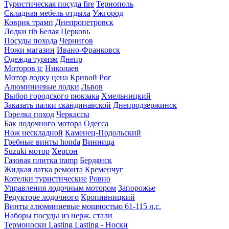
Туристическая посуда fire
Тернополь
Складная мебель отдыха
Ужгород
Коврик трамп
Днепропетровск
Лодки rib
Белая Церковь
Посуды похода
Чернигов
Ножи магазин
Ивано-Франковск
Одежда туризм
Днепр
Моторов tc
Николаев
Мотор лодку цена
Кривой Рог
Алюминиевые лодки
Львов
Выбор городского рюкзака
Хмельницкий
Заказать палки скандинавской
Днепродзержинск
Горелка поход
Черкассы
Бак лодочного мотора
Одесса
Нож нескладной
Каменец-Подольский
Гребные винты honda
Винница
Suzuki мотор
Херсон
Газовая плитка tramp
Бердянск
Жидкая латка ремонта
Кременчуг
Котелки туристические
Ровно
Управления лодочным мотором
Запорожье
Редукторе лодочного
Кропивницкий
Винты алюминиевые мощностью 61-115 л.с.
Наборы посуды из нерж. стали
Термоноски Lasting Lasting - Носки