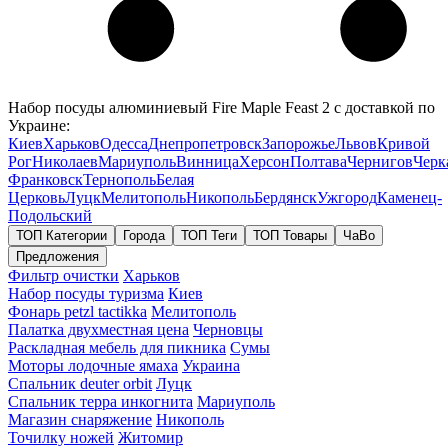
Набор посуды алюминиевый Fire Maple Feast 2 с доставкой по
Украине:
Киев
Харьков
Одесса
Днепропетровск
Запорожье
Львов
Кривой
Рог
Николаев
Мариуполь
Винница
Херсон
Полтава
Чернигов
Черк
Франковск
Тернополь
Белая
Церковь
Луцк
Мелитополь
Никополь
Бердянск
Ужгород
Каменец-
Подольский
ТОП Категории
Города
ТОП Теги
ТОП Товары
ЧаВо
Предложения
Фильтр очистки
Харьков
Набор посуды туризма
Киев
Фонарь petzl tactikka
Мелитополь
Палатка двухместная цена
Черновцы
Раскладная мебель для пикника
Сумы
Моторы лодочные ямаха
Украина
Спальник deuter orbit
Луцк
Спальник терра инкогнита
Мариуполь
Магазин снаряжение
Никополь
Точилку ножей
Житомир