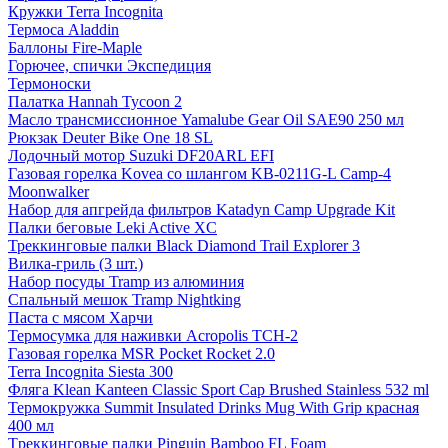
Кружки Terra Incognita
Термоса Aladdin
Баллоны Fire-Maple
Горючее, спички Экспедиция
Термоноски
Палатка Hannah Tycoon 2
Масло трансмиссионное Yamalube Gear Oil SAE90 250 мл
Рюкзак Deuter Bike One 18 SL
Лодочный мотор Suzuki DF20ARL EFI
Газовая горелка Kovea со шлангом KB-0211G-L Camp-4
Moonwalker
Набор для апгрейда фильтров Katadyn Camp Upgrade Kit
Палки беговые Leki Active XC
Треккинговые палки Black Diamond Trail Explorer 3
Вилка-гриль (3 шт.)
Набор посуды Tramp из алюминия
Спальный мешок Tramp Nightking
Паста с мясом Харчи
Термосумка для наживки Acropolis ТСН-2
Газовая горелка MSR Pocket Rocket 2.0
Terra Incognita Siesta 300
Фляга Klean Kanteen Classic Sport Cap Brushed Stainless 532 ml
Термокружка Summit Insulated Drinks Mug With Grip красная
400 мл
Tреккинговые палки Pinguin Bamboo FL Foam