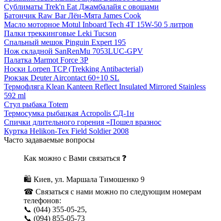
Сублиматы Trek'n Eat Джамбалайя с овощами
Батончик Raw Bar Лён-Мята James Cook
Масло моторное Motul Inboard Tech 4T 15W-50 5 литров
Палки треккинговые Leki Tucson
Спальный мешок Pinguin Expert 195
Нож складной SanRenMu 7053LUC-GPV
Палатка Marmot Force 3P
Носки Lorpen TCP (Trekking Antibacterial)
Рюкзак Deuter Aircontact 60+10 SL
Термофляга Klean Kanteen Reflect Insulated Mirrored Stainless
592 ml
Стул рыбака Totem
Термосумка рыбацкая Acropolis СД-1н
Спички длительного горения «Пошел вразнос
Куртка Helikon-Tex Field Soldier 2008
Часто задаваемые вопросы
Как можно с Вами связаться ❓
🛍 Киев, ул. Маршала Тимошенко 9
☎ Связаться с нами можно по следующим номерам
телефонов:
📞 (044) 355-05-25,
📞 (094) 855-05-73