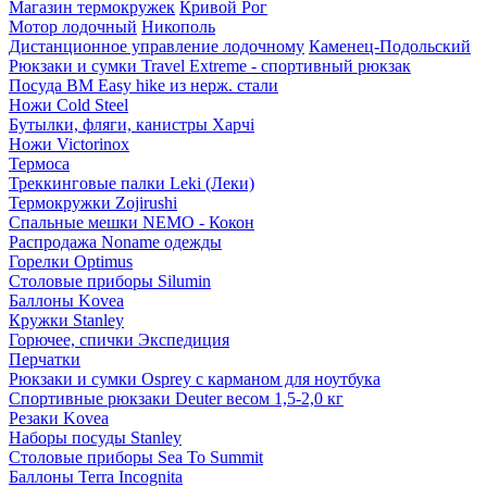
Магазин термокружек
Кривой Рог
Мотор лодочный
Никополь
Дистанционное управление лодочному
Каменец-Подольский
Рюкзаки и сумки Travel Extreme - спортивный рюкзак
Посуда BM Easy hike из нерж. стали
Ножи Cold Steel
Бутылки, фляги, канистры Харчі
Ножи Victorinox
Термоса
Треккинговые палки Leki (Леки)
Термокружки Zojirushi
Спальные мешки NEMO - Кокон
Распродажа Noname одежды
Горелки Optimus
Столовые приборы Silumin
Баллоны Kovea
Кружки Stanley
Горючее, спички Экспедиция
Перчатки
Рюкзаки и сумки Osprey с карманом для ноутбука
Спортивные рюкзаки Deuter весом 1,5-2,0 кг
Резаки Kovea
Наборы посуды Stanley
Столовые приборы Sea To Summit
Баллоны Terra Incognita