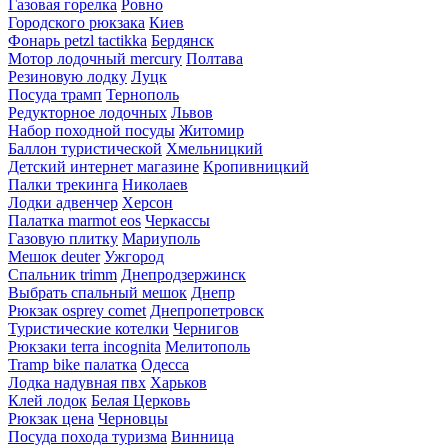
Газовая горелка
Ровно
Городского рюкзака
Киев
Фонарь petzl tactikka
Бердянск
Мотор лодочный mercury
Полтава
Резиновую лодку
Луцк
Посуда трамп
Тернополь
Редукторное лодочных
Львов
Набор походной посуды
Житомир
Баллон туристической
Хмельницкий
Детский интернет магазине
Кропивницкий
Палки трекинга
Николаев
Лодки адвенчер
Херсон
Палатка marmot eos
Черкассы
Газовую плитку
Мариуполь
Мешок deuter
Ужгород
Спальник trimm
Днепродзержинск
Выбрать спальный мешок
Днепр
Рюкзак osprey comet
Днепропетровск
Туристические котелки
Чернигов
Рюкзаки terra incognita
Мелитополь
Tramp bike палатка
Одесса
Лодка надувная пвх
Харьков
Клей лодок
Белая Церковь
Рюкзак цена
Черновцы
Посуда похода туризма
Винница