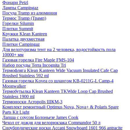
Фонари Petzl
Лампы Campingaz
Посуда Tramp из алюминия
Термос Tramp (Трамп)
Горелки Silumin
Плитки Summit
Кружки Klean Kanteen
Палатка двухместная
Плитки Campingaz
Для велотуризма тент на 2 человека, водостойкость пола
10000+ мм
Газовая горелка Fire Maple FMS-104
Набор посуды Terra Incognita Tri
Термофляга Klean Kanteen Wide Vacuum Insulated Cafe Cap
Brushed Stainless 592 ml
Газовая горелка Kovea со шлангом KB-0211G-L Camp-4
Moonwalker
Термобутылка Klean Kanteen TKWide Loop Cap Brushed
Stainless 1900 ml
Термоноски Acropolis ШКМ-3
Комплект ремонтный Optimus Nova, Nova+ & Polaris Spare
Parts Kit Light
Лапша с соусом Болоньезе James Cook
Чехол от дождя для велорюкзака Commandor 50 л
Сноубордические носки Accapi Snowboard 1601 966 antracite