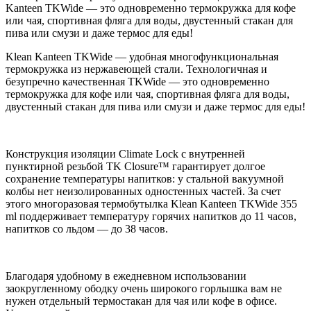
Kanteen TKWide — это одновременно термокружка для кофе
или чая, спортивная фляга для воды, двустенный стакан для
пива или смузи и даже термос для еды!
Klean Kanteen TKWide — удобная многофункциональная
термокружка из нержавеющей стали. Технологичная и
безупречно качественная TKWide — это одновременно
термокружка для кофе или чая, спортивная фляга для воды,
двустенный стакан для пива или смузи и даже термос для еды!
Конструкция изоляции Climate Lock с внутренней
пунктирной резьбой TK Closure™ гарантирует долгое
сохранение температуры напитков: у стальной вакуумной
колбы нет неизолированных одностенных частей. За счет
этого многоразовая термобутылка Klean Kanteen TKWide 355
ml поддерживает температуру горячих напитков до 11 часов,
напитков со льдом — до 38 часов.
Благодаря удобному в ежедневном использовании
заокругленному ободку очень широкого горлышка вам не
нужен отдельный термостакан для чая или кофе в офисе.