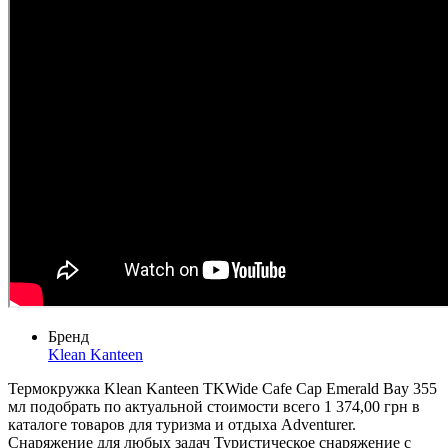
Бренд
Klean Kanteen
Термокружка Klean Kanteen TKWide Cafe Cap Emerald Bay 355
мл подобрать по актуальной стоимости всего 1 374,00 грн в
каталоге товаров для туризма и отдыха Adventurer.
Снаряжение для любых задач Туристическое снаряжение с