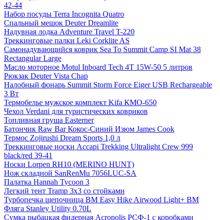
42-44
Набор посуды Terra Incognita Quatro
Спальный мешок Deuter Dreamlite
Надувная лодка Adventure Travel T-220
Треккинговые палки Leki Corklite AS
Самонадувающийся коврик Sea To Summit Camp SI Mat 38
Rectangular Large
Масло моторное Motul Inboard Tech 4T 15W-50 5 литров
Рюкзак Deuter Vista Chap
Налобный фонарь Summit Storm Force Eiger USB Rechargeable
3 Вт
Термобелье мужское комплект Kifa КМО-650
Чехол Verdani для туристических ковриков
Топливная груша Easterner
Батончик Raw Bar Кокос-Синий Изюм James Cook
Термос Zojirushi Dream Sports 1,0 л
Треккинговые носки Accapi Trekking Ultralight Crew 999
black/red 39-41
Носки Lorpen RH10 (MERINO HUNT)
Нож складной SanRenMu 7056LUC-SA
Палатка Hannah Tycoon 3
Легкий тент Tramp 3x3 со стойками
Турбопечка щепочница BM Easy Hike Airwood Light+ BM
Фляга Stanley Utility 0.70L
Сумка рыбацкая фидерная Acropolis РСФ-1 с коробками