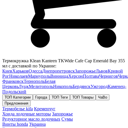
Термокружка Klean Kanteen TKWide Cafe Cap Emerald Bay 355
мл с доставкой по Украине:
Киев
Харьков
Одесса
Днепропетровск
Запорожье
Львов
Кривой
Рог
Николаев
Мариуполь
Винница
Херсон
Полтава
Чернигов
Черк
Франковск
Тернополь
Белая
Церковь
Луцк
Мелитополь
Никополь
Бердянск
Ужгород
Каменец-
Подольский
ТОП Категории
Города
ТОП Теги
ТОП Товары
ЧаВо
Предложения
Термобелье kifa
Кременчуг
Хонда лодочные моторы
Запорожье
Редукторное масло лодочных
Сумы
Винты honda
Украина