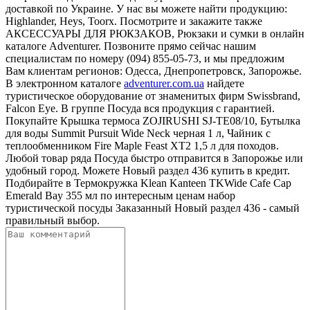
доставкой по Украине. У нас вы можете найти продукцию:
Highlander, Heys, Toorx. Посмотрите и закажите также
АКСЕССУАРЫ ДЛЯ РЮКЗАКОВ, Рюкзаки и сумки в онлайн
каталоге Adventurer. Позвоните прямо сейчас нашим
специалистам по номеру (094) 855-05-73, и мы предложим
Вам клиентам регионов: Одесса, Днепропетровск, Запорожье.
В электронном каталоге
adventurer.com.ua
найдете
туристическое оборудование от знаменитых фирм Swissbrand,
Falcon Eye. В группе Посуда вся продукция с гарантией.
Покупайте Крышка термоса ZOJIRUSHI SJ-TE08/10, Бутылка
для воды Summit Pursuit Wide Neck черная 1 л, Чайник с
теплообменником Fire Maple Feast XT2 1,5 л для походов.
Любой товар ряда Посуда быстро отправится в Запорожье или
удобный город. Можете Новый раздел 436 купить в кредит.
Подбирайте в Термокружка Klean Kanteen TKWide Cafe Cap
Emerald Bay 355 мл по интересным ценам набор
туристической посуды Заказанный Новый раздел 436 - самый
правильный выбор.