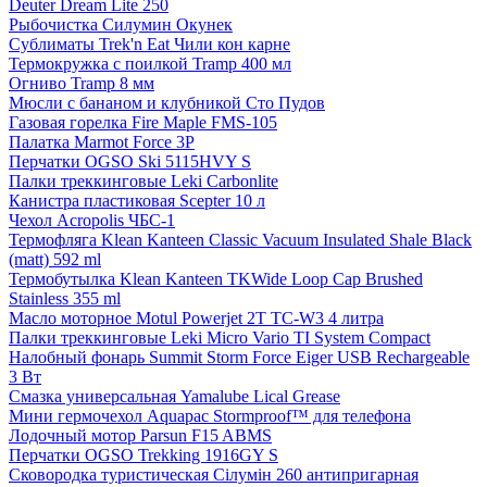
Deuter Dream Lite 250
Рыбочистка Силумин Окунек
Сублиматы Trek'n Eat Чили кон карне
Термокружка с поилкой Tramp 400 мл
Огниво Tramp 8 мм
Мюсли с бананом и клубникой Сто Пудов
Газовая горелка Fire Maple FMS-105
Палатка Marmot Force 3P
Перчатки OGSO Ski 5115HVY S
Палки треккинговые Leki Carbonlite
Канистра пластиковая Scepter 10 л
Чехол Acropolis ЧБС-1
Термофляга Klean Kanteen Classic Vacuum Insulated Shale Black
(matt) 592 ml
Термобутылка Klean Kanteen TKWide Loop Cap Brushed
Stainless 355 ml
Масло моторное Motul Powerjet 2T TC-W3 4 литра
Палки треккинговые Leki Micro Vario TI System Compact
Налобный фонарь Summit Storm Force Eiger USB Rechargeable
3 Вт
Смазка универсальная Yamalube Lical Grease
Мини гермочехол Aquapac Stormproof™ для телефона
Лодочный мотор Parsun F15 ABMS
Перчатки OGSO Trekking 1916GY S
Сковородка туристическая Сілумін 260 антипригарная