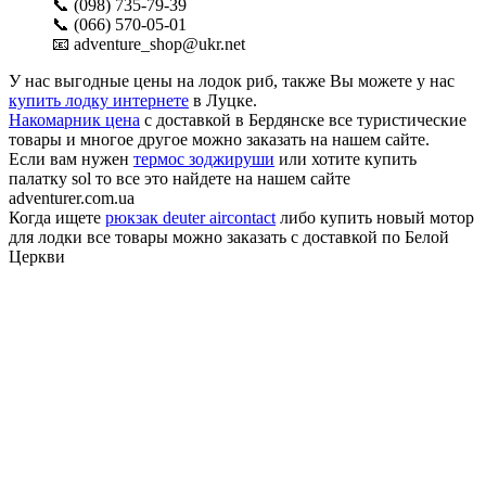
📞 (098) 735-79-39
📞 (066) 570-05-01
📧 adventure_shop@ukr.net
У нас выгодные цены на лодок риб, также Вы можете у нас
купить лодку интернете
в Луцке.
Накомарник цена
с доставкой в Бердянске все туристические
товары и многое другое можно заказать на нашем сайте.
Если вам нужен
термос зоджируши
или хотите купить
палатку sol то все это найдете на нашем сайте
adventurer.com.ua
Когда ищете
рюкзак deuter aircontact
либо купить новый мотор
для лодки все товары можно заказать с доставкой по Белой
Церкви