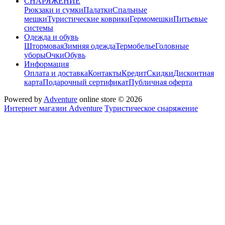
СНАРЯЖЕНИЕ
Рюкзаки и сумки
Палатки
Спальные
мешки
Туристические коврики
Гермомешки
Питьевые
системы
Одежда и обувь
Штормовая
Зимняя одежда
Термобелье
Головные
уборы
Очки
Обувь
Информация
Оплата и доставка
Контакты
Кредит
Скидки
Дисконтная
карта
Подарочный сертификат
Публичная оферта
Powered by
Adventure
online store © 2026
Интернет магазин Adventure
Туристическое снаряжение