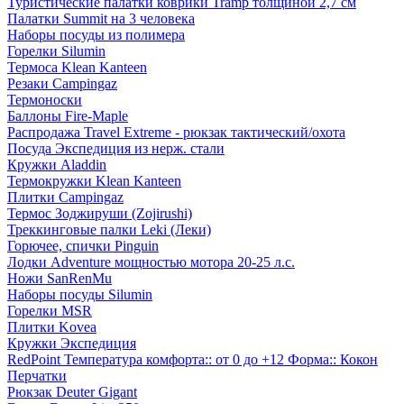
Туристические палатки коврики Tramp толщиной 2,7 см
Палатки Summit на 3 человека
Наборы посуды из полимера
Горелки Silumin
Термоса Klean Kanteen
Резаки Campingaz
Термоноски
Баллоны Fire-Maple
Распродажа Travel Extreme - рюкзак тактический/охота
Посуда Экспедиция из нерж. стали
Кружки Aladdin
Термокружки Klean Kanteen
Плитки Campingaz
Термос Зоджируши (Zojirushi)
Треккинговые палки Leki (Леки)
Горючее, спички Pinguin
Лодки Adventure мощностью мотора 20-25 л.с.
Ножи SanRenMu
Наборы посуды Silumin
Горелки MSR
Плитки Kovea
Кружки Экспедиция
RedPoint Температура комфорта:: от 0 до +12 Форма:: Кокон
Перчатки
Рюкзак Deuter Gigant