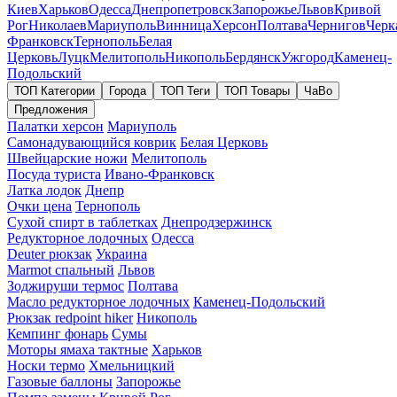
Киев
Харьков
Одесса
Днепропетровск
Запорожье
Львов
Кривой
Рог
Николаев
Мариуполь
Винница
Херсон
Полтава
Чернигов
Черк
Франковск
Тернополь
Белая
Церковь
Луцк
Мелитополь
Никополь
Бердянск
Ужгород
Каменец-
Подольский
ТОП Категории
Города
ТОП Теги
ТОП Товары
ЧаВо
Предложения
Палатки херсон
Мариуполь
Самонадувающийся коврик
Белая Церковь
Швейцарские ножи
Мелитополь
Посуда туриста
Ивано-Франковск
Латка лодок
Днепр
Очки цена
Тернополь
Сухой спирт в таблетках
Днепродзержинск
Редукторное лодочных
Одесса
Deuter рюкзак
Украина
Marmot спальный
Львов
Зоджируши термос
Полтава
Масло редукторное лодочных
Каменец-Подольский
Рюкзак redpoint hiker
Никополь
Кемпинг фонарь
Сумы
Моторы ямаха тактные
Харьков
Носки термо
Хмельницкий
Газовые баллоны
Запорожье