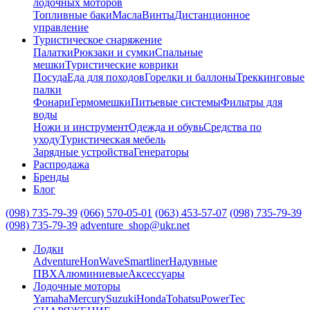
лодочных моторов
Топливные баки
Масла
Винты
Дистанционное
управление
Туристическое снаряжение
Палатки
Рюкзаки и сумки
Спальные
мешки
Туристические коврики
Посуда
Еда для походов
Горелки и баллоны
Треккинговые
палки
Фонари
Гермомешки
Питьевые системы
Фильтры для
воды
Ножи и инструмент
Одежда и обувь
Средства по
уходу
Туристическая мебель
Зарядные устройства
Генераторы
Распродажа
Бренды
Блог
(098) 735-79-39
(066) 570-05-01
(063) 453-57-07
(098) 735-79-39
(098) 735-79-39
adventure_shop@ukr.net
Лодки
Adventure
HonWave
Smartliner
Надувные
ПВХ
Алюминиевые
Аксессуары
Лодочные моторы
Yamaha
Mercury
Suzuki
Honda
Tohatsu
PowerTec