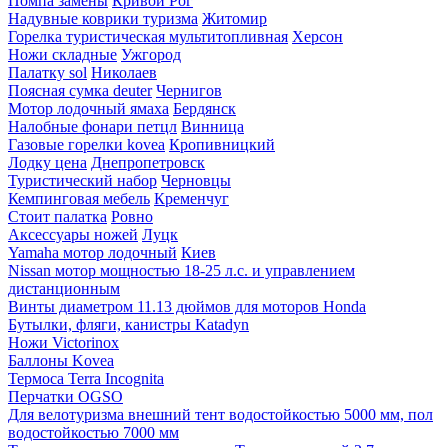
Помпа замены
Кривой Рог
Надувные коврики туризма
Житомир
Горелка туристическая мультитопливная
Херсон
Ножи складные
Ужгород
Палатку sol
Николаев
Поясная сумка deuter
Чернигов
Мотор лодочный ямаха
Бердянск
Налобные фонари петцл
Винница
Газовые горелки kovea
Кропивницкий
Лодку цена
Днепропетровск
Туристический набор
Черновцы
Кемпинговая мебель
Кременчуг
Стоит палатка
Ровно
Аксессуары ножей
Луцк
Yamaha мотор лодочный
Киев
Nissan мотор мощностью 18-25 л.с. и управлением
дистанционным
Винты диаметром 11.13 дюймов для моторов Honda
Бутылки, фляги, канистры Katadyn
Ножи Victorinox
Баллоны Kovea
Термоса Terra Incognita
Перчатки OGSO
Для велотуризма внешний тент водостойкостью 5000 мм, пол
водостойкостью 7000 мм