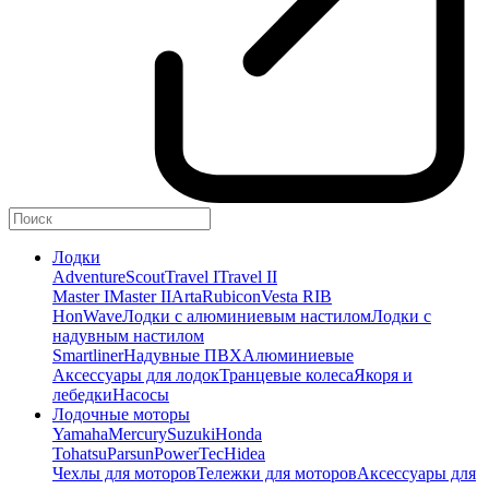
Лодки
Adventure
Scout
Travel I
Travel II
Master I
Master II
Arta
Rubicon
Vesta RIB
HonWave
Лодки с алюминиевым настилом
Лодки с
надувным настилом
Smartliner
Надувные ПВХ
Алюминиевые
Аксессуары для лодок
Транцевые колеса
Якоря и
лебедки
Насосы
Лодочные моторы
Yamaha
Mercury
Suzuki
Honda
Tohatsu
Parsun
PowerTec
Hidea
Чехлы для моторов
Тележки для моторов
Аксессуары для