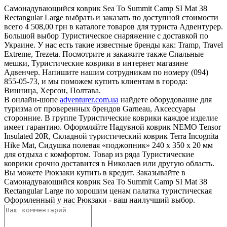
Самонадувающийся коврик Sea To Summit Camp SI Mat 38
Rectangular Large выбрать и заказать по доступной стоимости
всего 4 508,00 грн в каталоге товаров для туриста Адвентурер.
Большой выбор Туристическое снаряжение с доставкой по
Украине. У нас есть такие известные бренды как: Tramp, Travel
Extreme, Trezeta. Посмотрите и закажите также Спальные
мешки, Туристические коврики в интернет магазине
Адвенчер. Напишите нашим сотрудникам по номеру (094)
855-05-73, и мы поможем купить клиентам в города:
Винница, Херсон, Полтава.
В онлайн-шопе
adventurer.com.ua
найдете оборудование для
туризма от проверенных брендов Garneau, Аксессуары
сторонние. В группе Туристические коврики каждое изделие
имеет гарантию. Оформляйте Надувной коврик NEMO Tensor
Insulated 20R, Складной туристический коврик Terra Incognita
Hike Mat, Сидушка полевая «поджопник» 240 x 350 х 20 мм
для отдыха с комфортом. Товар из ряда Туристические
коврики срочно доставится в Николаев или другую область.
Вы можете Рюкзаки купить в кредит. Заказывайте в
Самонадувающийся коврик Sea To Summit Camp SI Mat 38
Rectangular Large по хорошим ценам палатка туристическая
Оформленный у нас Рюкзаки - ваш наилучший выбор.