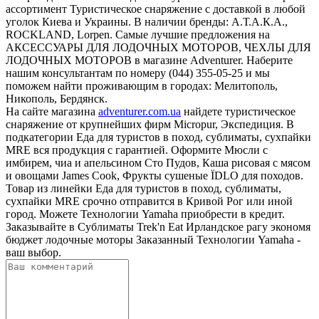
ассортимент Туристическое снаряжение с доставкой в любой
уголок Киева и Украины. В наличии бренды: А.Т.А.К.А.,
ROCKLAND, Lorpen. Самые лучшие предложения на
АКСЕССУАРЫ ДЛЯ ЛОДОЧНЫХ МОТОРОВ, ЧЕХЛЫ ДЛЯ
ЛОДОЧНЫХ МОТОРОВ в магазине Adventurer. Наберите
нашим консультантам по номеру (044) 355-05-25 и мы
поможем найти проживающим в городах: Мелитополь,
Никополь, Бердянск.
На сайте магазина
adventurer.com.ua
найдете туристическое
снаряжение от крупнейших фирм Micropur, Экспедиция. В
подкатегории Еда для туристов в поход, сублиматы, сухпайки
MRE вся продукция с гарантией. Оформите Мюсли с
имбирем, чиа и апельсином Сто Пудов, Каша рисовая с мясом
и овощами James Cook, Фрукты сушеные ЇDLO для походов.
Товар из линейки Еда для туристов в поход, сублиматы,
сухпайки MRE срочно отправится в Кривой Рог или иной
город. Можете Технологии Yamaha приобрести в кредит.
Заказывайте в Сублиматы Trek'n Eat Ирландское рагу экономя
бюджет лодочные моторы Заказанный Технологии Yamaha -
ваш выбор.