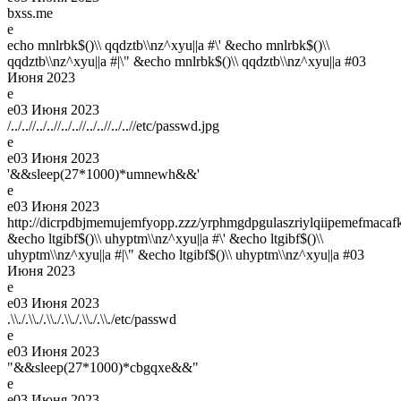
bxss.me
e
echo mnlrbk$()\\ qqdztb\\nz^xyu||a #\' &echo mnlrbk$()\\
qqdztb\\nz^xyu||a #|\" &echo mnlrbk$()\\ qqdztb\\nz^xyu||a #
03
Июня 2023
e
e
03 Июня 2023
/../..//../..//../..//../..//../..//etc/passwd.jpg
e
e
03 Июня 2023
'&&sleep(27*1000)*umnewh&&'
e
e
03 Июня 2023
http://dicrpdbjmemujemfyopp.zzz/yrphmgdpgulaszriylqiipemefmacafk
&echo ltgibf$()\\ uhyptm\\nz^xyu||a #\' &echo ltgibf$()\\
uhyptm\\nz^xyu||a #|\" &echo ltgibf$()\\ uhyptm\\nz^xyu||a #
03
Июня 2023
e
e
03 Июня 2023
.\\./.\\./.\\./.\\./.\\./.\\./etc/passwd
e
e
03 Июня 2023
"&&sleep(27*1000)*cbgqxe&&"
e
e
03 Июня 2023