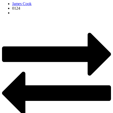
James Cook
0124