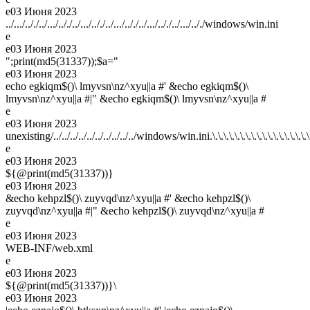
e
03 Июня 2023
../.../.././../.../.././../.../.././../.../.././../.../.././../.../.././windows/win.ini
e
e
03 Июня 2023
";print(md5(31337));$a="
e
03 Июня 2023
echo egkiqm$()\ lmyvsn\nz^xyu||a #' &echo egkiqm$()\
lmyvsn\nz^xyu||a #|" &echo egkiqm$()\ lmyvsn\nz^xyu||a #
e
e
03 Июня 2023
unexisting/../../../../../../../../../../windows/win.ini.\.\.\.\.\.\.\.\.\.\.\.\.\.\.\.\.\.\.\.\.\.\.\.\.\.\.
e
e
03 Июня 2023
${@print(md5(31337))}
e
03 Июня 2023
&echo kehpzl$()\ zuyvqd\nz^xyu||a #' &echo kehpzl$()\
zuyvqd\nz^xyu||a #|" &echo kehpzl$()\ zuyvqd\nz^xyu||a #
e
e
03 Июня 2023
WEB-INF/web.xml
e
e
03 Июня 2023
${@print(md5(31337))}\
e
03 Июня 2023