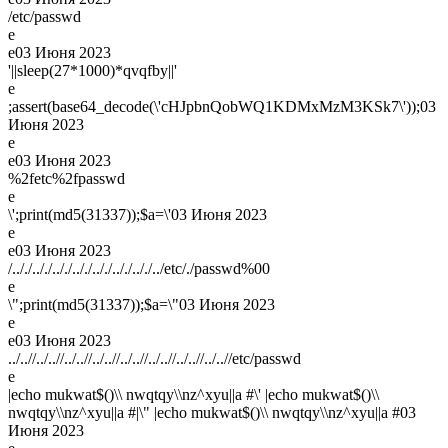
/etc/passwd
e
e
03 Июня 2023
'||sleep(27*1000)*qvqfby||'
e
;assert(base64_decode(\'cHJpbnQobWQ1KDMxMzM3KSk7\'));
03
Июня 2023
e
e
03 Июня 2023
%2fetc%2fpasswd
e
\';print(md5(31337));$a=\'
03 Июня 2023
e
e
03 Июня 2023
/.././.././.././.././.././.././.././../etc/./passwd%00
e
\";print(md5(31337));$a=\"
03 Июня 2023
e
e
03 Июня 2023
../..//../..//../..//../..//../..//../..//../..//../..//etc/passwd
e
|echo mukwat$()\\ nwqtqy\\nz^xyu||a #\' |echo mukwat$()\\
nwqtqy\\nz^xyu||a #|\" |echo mukwat$()\\ nwqtqy\\nz^xyu||a #
03
Июня 2023