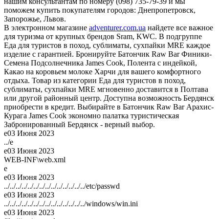
нашим консультантам по номеру (098) 735-79-39 и мы
поможем купить покупателям городов: Днепропетровск,
Запорожье, Львов.
В электронном магазине
adventurer.com.ua
найдете все важное
для туризма от крупных брендов Sram, KWC. В подгруппе
Еда для туристов в поход, сублиматы, сухпайки MRE каждое
изделие с гарантией. Бронируйте Батончик Raw Bar Финики-
Семена Подсолнечника James Cook, Полента с индейкой,
Какао на коровьем молоке Харчи для вашего комфортного
отдыха. Товар из категории Еда для туристов в поход,
сублиматы, сухпайки MRE мгновенно доставится в Полтава
или другой районный центр. Доступна возможность Бердянск
приобрести в кредит. Выбирайте в Батончик Raw Bar Арахис-
Курага James Cook экономно палатка туристическая
Забронированный Бердянск - верный выбор.
e
03 Июня 2023
../e
e
03 Июня 2023
WEB-INF\web.xml
e
e
03 Июня 2023
../../../../../../../../../../../../../../etc/passwd
e
03 Июня 2023
../../../../../../../../../../../../../../windows/win.ini
e
03 Июня 2023