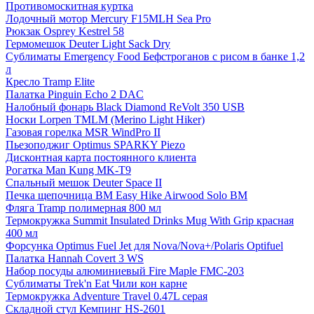
Противомоскитная куртка
Лодочный мотор Mercury F15MLH Sea Pro
Рюкзак Osprey Kestrel 58
Гермомешок Deuter Light Sack Dry
Сублиматы Emergency Food Бефстроганов с рисом в банке 1,2
л
Кресло Tramp Elite
Палатка Pinguin Echo 2 DAC
Налобный фонарь Black Diamond ReVolt 350 USB
Носки Lorpen TMLM (Merino Light Hiker)
Газовая горелка MSR WindPro II
Пьезоподжиг Optimus SPARKY Piezo
Дисконтная карта постоянного клиента
Рогатка Man Kung MK-T9
Спальный мешок Deuter Space II
Печка щепочница BM Easy Hike Airwood Solo BM
Фляга Tramp полимерная 800 мл
Термокружка Summit Insulated Drinks Mug With Grip красная
400 мл
Форсунка Optimus Fuel Jet для Nova/Nova+/Polaris Optifuel
Палатка Hannah Covert 3 WS
Набор посуды алюминиевый Fire Maple FMC-203
Сублиматы Trek'n Eat Чили кон карне
Термокружка Adventure Travel 0.47L серая
Складной стул Кемпинг HS-2601