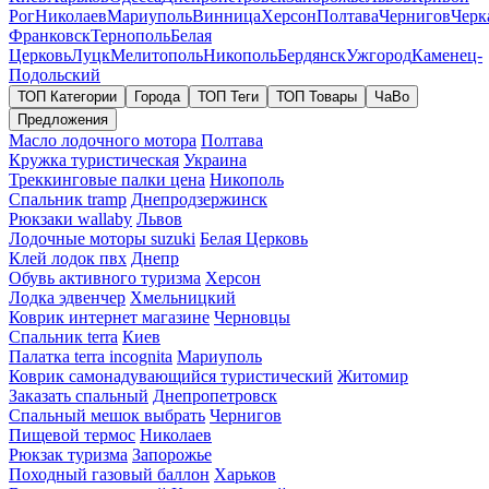
Рог
Николаев
Мариуполь
Винница
Херсон
Полтава
Чернигов
Черк
Франковск
Тернополь
Белая
Церковь
Луцк
Мелитополь
Никополь
Бердянск
Ужгород
Каменец-
Подольский
ТОП Категории
Города
ТОП Теги
ТОП Товары
ЧаВо
Предложения
Масло лодочного мотора
Полтава
Кружка туристическая
Украина
Треккинговые палки цена
Никополь
Спальник tramp
Днепродзержинск
Рюкзаки wallaby
Львов
Лодочные моторы suzuki
Белая Церковь
Клей лодок пвх
Днепр
Обувь активного туризма
Херсон
Лодка эдвенчер
Хмельницкий
Коврик интернет магазине
Черновцы
Спальник terra
Киев
Палатка terra incognita
Мариуполь
Коврик самонадувающийся туристический
Житомир
Заказать спальный
Днепропетровск
Спальный мешок выбрать
Чернигов
Пищевой термос
Николаев
Рюкзак туризма
Запорожье
Походный газовый баллон
Харьков