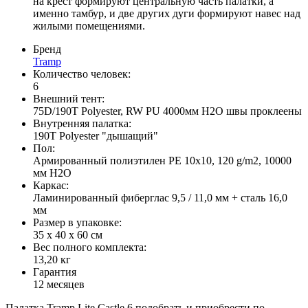
на крест формируют центральную часть палатки, а
именно тамбур, и две других дуги формируют навес над
жилыми помещениями.
Бренд
Tramp
Количество человек:
6
Внешний тент:
75D/190T Polyester, RW PU 4000мм H2O швы проклеены
Внутренняя палатка:
190T Polyester "дышащий"
Пол:
Армированный полиэтилен PE 10x10, 120 g/m2, 10000
мм H2O
Каркас:
Ламинированный фиберглас 9,5 / 11,0 мм + сталь 16,0
мм
Размер в упаковке:
35 х 40 х 60 см
Вес полного комплекта:
13,20 кг
Гарантия
12 месяцев
Палатка Tramp Lite Castle 6 подобрать и приобрести по