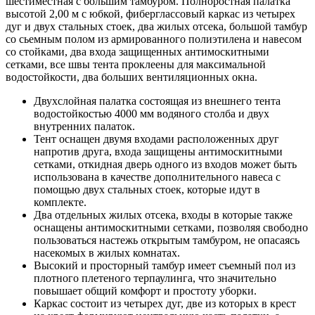
шестиместная с большим тамбуром. Полноростная палатка
высотой 2,00 м с юбкой, фиберглассовый каркас из четырех
дуг и двух стальных стоек, два жилых отсека, большой тамбур
со сьемным полом из армированного полиэтилена и навесом
со стойками, два входа защищенных антимоскитными
сетками, все швы тента проклеены для максимальной
водостойкости, два больших вентиляционных окна.
Двухслойная палатка состоящая из внешнего тента
водостойкостью 4000 мм водяного столба и двух
внутренних палаток.
Тент оснащен двумя входами расположенных друг
напротив друга, входа защищены антимоскитными
сетками, откидная дверь одного из входов может быть
использована в качестве дополнительного навеса с
помощью двух стальных стоек, которые идут в
комплекте.
Два отдельных жилых отсека, входы в которые также
оснащены антимоскитными сетками, позволяя свободно
пользоваться настежь открытым тамбуром, не опасаясь
насекомых в жилых комнатах.
Высокий и просторный тамбур имеет съемный пол из
плотного плетеного терпаулинга, что значительно
повышает общий комфорт и простоту уборки.
Каркас состоит из четырех дуг, две из которых в крест