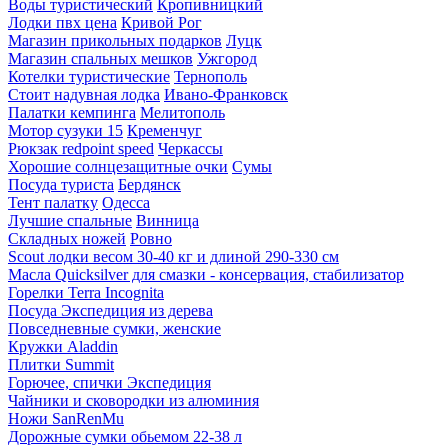
Воды туристический
Кропивницкий
Лодки пвх цена
Кривой Рог
Магазин прикольных подарков
Луцк
Магазин спальных мешков
Ужгород
Котелки туристические
Тернополь
Стоит надувная лодка
Ивано-Франковск
Палатки кемпинга
Мелитополь
Мотор сузуки 15
Кременчуг
Рюкзак redpoint speed
Черкассы
Хорошие солнцезащитные очки
Сумы
Посуда туриста
Бердянск
Тент палатку
Одесса
Лучшие спальные
Винница
Складных ножей
Ровно
Scout лодки весом 30-40 кг и длиной 290-330 см
Масла Quicksilver для смазки - консервация, стабилизатор
Горелки Terra Incognita
Посуда Экспедиция из дерева
Повседневные сумки, женские
Кружки Aladdin
Плитки Summit
Горючее, спички Экспедиция
Чайники и сковородки из алюминия
Ножи SanRenMu
Дорожные сумки обьемом 22-38 л