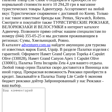
нормальной стоимости всего 10 294,20 грн в магазине
туристических товары Адвентурер. Ассортимент на любой
вкус Туристическое снаряжение с доставкой по Киеву. Только
у нас такие известные бренды как: Pentax, Skywatch, Robens.
Смотрите и покупайте также ТУРИСТИЧЕСКИЕ РЮКЗАКИ,
ВЕЛОРЮКЗАКИ И ВЕЛОСУМКИ в интернет каталоге
Адвенчер. Позвоните прямо сейчас нашим специалистам по
номеру (044) 355-05-25 и мы доставим проживающим в
регионах: Сумы, Хмельницкий, Ровно.
В каталоге
adventurer.com.ua
найдете амуницию для туризма
от известных марок Eurol, Uquip. В разделе Палатки изделия с
гарантией. Оформите Намет Grand Canyon Topeka 4 Capulet
Olive (330028), Намет Grand Canyon Apex 1 Capulet Olive
(330001), Палатка Terra Incognita Zeta 4 для вашего отдыха.
Любой товар серии Палатки скоро доставится в Винница или
иной город. Прекрасная возможность Рюкзаки приобрести в
кредит. Заказывайте в Палатка Tramp Lite Castle 6 экономя
бюджет рюкзаки дойтер Забронированный у нас Рюкзаки -
ваш выбор.