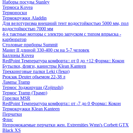
Наборы посуды Stanley
Термоса Kovea
Термоноски
Термокружки Aladdin
Для велотуризма внешний тент водостойкостью 5000 мм, пол
водостойкостью 7000 мм
4-х тактные моторы с электро запуском с типом впрыска -
карбюратор
Столовые приборы Summit
Master II длиной 330-400 см на 5-7 человек
Баллоны Kovea
RedPoint Температура комфорта:: от 0 до +12 Форма:: Кокон
Бутылки, фляги, канистры Klean Kanteen
Треккинговые палки Leki (Леки)
Рюкзак Deuter обьемом 22-38 л
Лампы Tramp
Термос Зоджируши (Zojirushi)
Термос Tramp (Трамп)
Горелки MSR
RedPoint Температура комфорта:: от -7 до 0 Форма:: Кокон
Термокружки Klean Kanteen
Перчатки
Флис
Непромокаемые перчатки жен. Extremities Wmn's Corbett GTX
Black XS