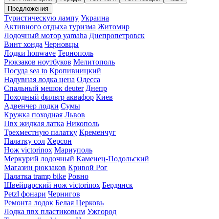
Предложения
Туристическую лампу
Украина
Активного отдыха туризма
Житомир
Лодочный мотор yamaha
Днепропетровск
Винт хонда
Черновцы
Лодки honwave
Тернополь
Рюкзаков ноутбуков
Мелитополь
Посуда sea to
Кропивницкий
Надувная лодка цена
Одесса
Спальный мешок deuter
Днепр
Походный фильтр аквафор
Киев
Адвенчер лодки
Сумы
Кружка походная
Львов
Пвх жидкая латка
Никополь
Трехместную палатку
Кременчуг
Палатку сол
Херсон
Нож victorinox
Мариуполь
Меркурий лодочный
Каменец-Подольский
Магазин рюкзаков
Кривой Рог
Палатка tramp bike
Ровно
Швейцарский нож victorinox
Бердянск
Petzl фонари
Чернигов
Ремонта лодок
Белая Церковь
Лодка пвх пластиковым
Ужгород