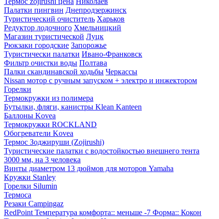
Термос zojirushi цена
Николаев
Палатки пингвин
Днепродзержинск
Туристический очиститель
Харьков
Редуктор лодочного
Хмельницкий
Магазин туристической
Луцк
Рюкзаки городские
Запорожье
Туристически палатки
Ивано-Франковск
Фильтр очистки воды
Полтава
Палки скандинавской ходьбы
Черкассы
Nissan мотор с ручным запуском + электро и инжектором
Горелки
Термокружки из полимера
Бутылки, фляги, канистры Klean Kanteen
Баллоны Kovea
Термокружки ROCKLAND
Обогреватели Kovea
Термос Зоджируши (Zojirushi)
Туристические палатки с водостойкостью внешнего тента
3000 мм, на 3 человека
Винты диаметром 13 дюймов для моторов Yamaha
Кружки Stanley
Горелки Silumin
Термоса
Резаки Campingaz
RedPoint Температура комфорта:: меньше -7 Форма:: Кокон