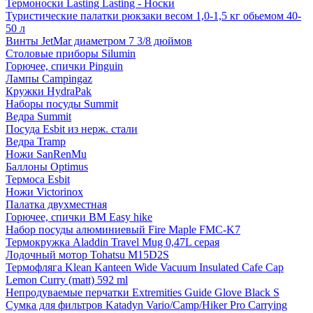
Термоноски Lasting Lasting - Носки
Туристические палатки рюкзаки весом 1,0-1,5 кг обьемом 40-
50 л
Винты JetMar диаметром 7 3/8 дюймов
Столовые приборы Silumin
Горючее, спички Pinguin
Лампы Campingaz
Кружки HydraPak
Наборы посуды Summit
Ведра Summit
Посуда Esbit из нерж. стали
Ведра Tramp
Ножи SanRenMu
Баллоны Optimus
Термоса Esbit
Ножи Victorinox
Палатка двухместная
Горючее, спички BM Easy hike
Набор посуды алюминиевый Fire Maple FMC-K7
Термокружка Aladdin Travel Mug 0,47L серая
Лодочный мотор Tohatsu M15D2S
Термофляга Klean Kanteen Wide Vacuum Insulated Cafe Cap
Lemon Curry (matt) 592 ml
Непродуваемые перчатки Extremities Guide Glove Black S
Сумка для фильтров Katadyn Vario/Camp/Hiker Pro Carrying