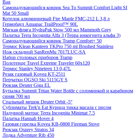
Bag
Самонадувающийся коврик Sea To Summit Comfort Light SI
Mat 50 Small
Котелок алюминиевый Fire Maple FMC-212 L 3,8 л
Гермобаул Aquapac TrailProof™ 90L
Мягкая фляга HydraPak Stow 500 мл Mammoth Grey
Палатка Terra Incognita Alfa 3 (Терра инкогнита альфа 3)
Самонадувающийся коврик Tramp Comfort+ 50
Термос Klean Kanteen TKPro 750 ml Brushed Stainless
Нож складной SanRenMu 7017LUC-SA
Набор столовых приборов Tramp
Полотенце Travel Extreme Traveler 60х120
Термос Stanley Nineteen 13 0,47L
Резак газовый Kovea KT-2511
Перчатки OGSO Ski 5115GY S
Рюкзак Deuter Giga EL
Бутылка Summit Tritan Water Bottle с соломинкой и карабином
синяя 700 мл
Спальный мешок Deuter Orbit -5°
Сублиматы Trek'n Eat Курица тикка масала с рисом
Надувной матрас Terra Incognita Minimat 7.5
Палатка Hannah Hover 4
Газовая горелка Kovea KB-0808 Fireman Stove
Рюкзак Osprey Stratos 34
Лодка Adventure Rib 450