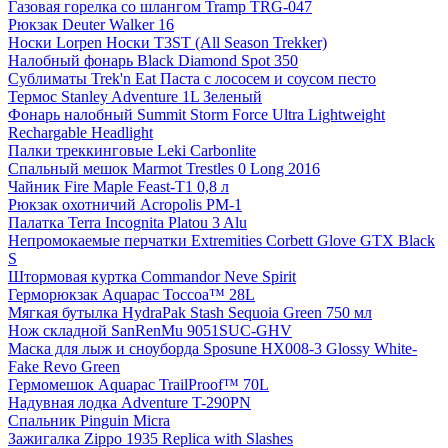
Газовая горелка со шлангом Tramp TRG-047
Рюкзак Deuter Walker 16
Носки Lorpen Носки T3ST (All Season Trekker)
Налобный фонарь Black Diamond Spot 350
Сублиматы Trek'n Eat Паста с лососем и соусом песто
Термос Stanley Adventure 1L Зеленый
Фонарь налобный Summit Storm Force Ultra Lightweight
Rechargable Headlight
Палки треккинговые Leki Carbonlite
Спальный мешок Marmot Trestles 0 Long 2016
Чайник Fire Maple Feast-Т1 0,8 л
Рюкзак охотничий Acropolis РМ-1
Палатка Terra Incognita Platou 3 Alu
Непромокаемые перчатки Extremities Corbett Glove GTX Black
S
Штормовая куртка Commandor Neve Spirit
Герморюкзак Aquapac Toccoa™ 28L
Мягкая бутылка HydraPak Stash Sequoia Green 750 мл
Нож складной SanRenMu 9051SUC-GHV
Маска для лыж и сноуборда Sposune HX008-3 Glossy White-
Fake Revo Green
Гермомешок Aquapac TrailProof™ 70L
Надувная лодка Adventure T-290PN
Спальник Pinguin Micra
Зажигалка Zippo 1935 Replica with Slashes