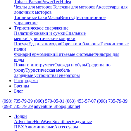
Tohatsu
Parsun
PowerTec
Hidea
Чехлы для моторов
Тележки для моторов
Аксессуары для
лодочных моторов
Топливные баки
Масла
Винты
Дистанционное
управление
Туристическое снаряжение
Палатки
Рюкзаки и сумки
Спальные
мешки
Туристические коврики
Посуда
Еда для походов
Горелки и баллоны
Треккинговые
палки
Фонари
Гермомешки
Питьевые системы
Фильтры для
воды
Ножи и инструмент
Одежда и обувь
Средства по
уходу
Туристическая мебель
Зарядные устройства
Генераторы
Распродажа
Бренды
Блог
(098) 735-79-39
(066) 570-05-01
(063) 453-57-07
(098) 735-79-39
(098) 735-79-39
adventure_shop@ukr.net
Лодки
Adventure
HonWave
Smartliner
Надувные
ПВХ
Алюминиевые
Аксессуары