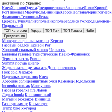
доставкой по Украине:
Киев
Харьков
Одесса
Днепропетровск
Запорожье
Львов
Кривой
Рог
Николаев
Мариуполь
Винница
Херсон
Полтава
Чернигов
Черк
Франковск
Тернополь
Белая
Церковь
Луцк
Мелитополь
Никополь
Бердянск
Ужгород
Каменец-
Подольский
ТОП Категории
Города
ТОП Теги
ТОП Товары
ЧаВо
Предложения
Меркури лодочные моторы
Херсон
Газовый баллон
Кривой Рог
Хороший спальный мешок
Черкассы
Баллоны газовые туристические
Ивано-Франковск
Термос заказать
Ровно
Summit посуда
Днепр
Жидкая латка где заказать
Днепропетровск
Нож cold
Харьков
Надувных лодок пвх
Киев
Хорошие солнцезащитные очки
Каменец-Подольский
Incognita рюкзак
Мариуполь
Газовая горелка fire
Львов
Лодки honda
Кропивницкий
Магазин рюкзаков
Винница
Газовую лампу
Кременчуг
Tramp bike
Ужгород