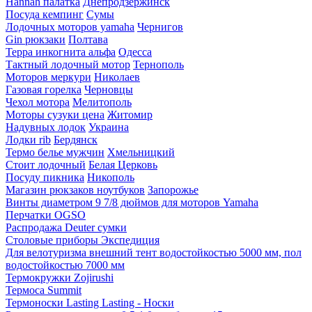
Hannah палатка
Днепродзержинск
Посуда кемпинг
Сумы
Лодочных моторов yamaha
Чернигов
Gin рюкзаки
Полтава
Терра инкогнита альфа
Одесса
Тактный лодочный мотор
Тернополь
Моторов меркури
Николаев
Газовая горелка
Черновцы
Чехол мотора
Мелитополь
Моторы сузуки цена
Житомир
Надувных лодок
Украина
Лодки rib
Бердянск
Термо белье мужчин
Хмельницкий
Стоит лодочный
Белая Церковь
Посуду пикника
Никополь
Магазин рюкзаков ноутбуков
Запорожье
Винты диаметром 9 7/8 дюймов для моторов Yamaha
Перчатки OGSO
Распродажа Deuter сумки
Столовые приборы Экспедиция
Для велотуризма внешний тент водостойкостью 5000 мм, пол
водостойкостью 7000 мм
Термокружки Zojirushi
Термоса Summit
Термоноски Lasting Lasting - Носки