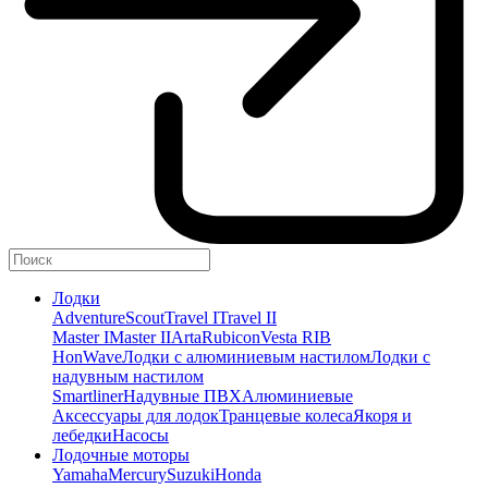
Лодки
Adventure
Scout
Travel I
Travel II
Master I
Master II
Arta
Rubicon
Vesta RIB
HonWave
Лодки с алюминиевым настилом
Лодки с
надувным настилом
Smartliner
Надувные ПВХ
Алюминиевые
Аксессуары для лодок
Транцевые колеса
Якоря и
лебедки
Насосы
Лодочные моторы
Yamaha
Mercury
Suzuki
Honda