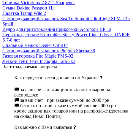
Точилка Victorinox 7.8715 Sharpener
Сумка Dakine Passport 1L
Палатка Tramp Wild 2
Самонадувающийся коврик Sea To Summit UltraLight SI Mat 25
Small
Ведро для приготовления прикормки Acropolis ВР-1а
Перчатки детские Extremities Sticky Power Liner Glove JUNIOR
S 7-8 лет
Спальный мешок Deuter Orbit 0°
Самонадувающийся коврик Pinguin Sherpa 38
Газовая горелка Fire Maple FMS-02
Легкий тент Terra Incognita Tarp 3x3
Часто задаваемые вопросы
Как осуществляется доставка по Украине ❓
🚚 за ваш счет - для акционных или товаров на
распродаже
🚚 за ваш счет - при заказе суммой до 2000 грн
🚚 бесплатно - при заказе суммой свыше 2000 грн
кроме акционных товаров или на распродаже (доставка
на склад Нової Пошти)
Как можно с Вами связаться ❓