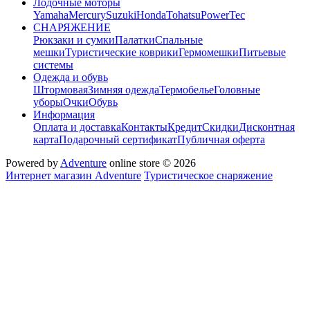
Лодочные моторы
Yamaha
Mercury
Suzuki
Honda
Tohatsu
PowerTec
СНАРЯЖЕНИЕ
Рюкзаки и сумки
Палатки
Спальные
мешки
Туристические коврики
Гермомешки
Питьевые
системы
Одежда и обувь
Штормовая
Зимняя одежда
Термобелье
Головные
уборы
Очки
Обувь
Информация
Оплата и доставка
Контакты
Кредит
Скидки
Дисконтная
карта
Подарочный сертификат
Публичная оферта
Powered by
Adventure
online store © 2026
Интернет магазин Adventure
Туристическое снаряжение