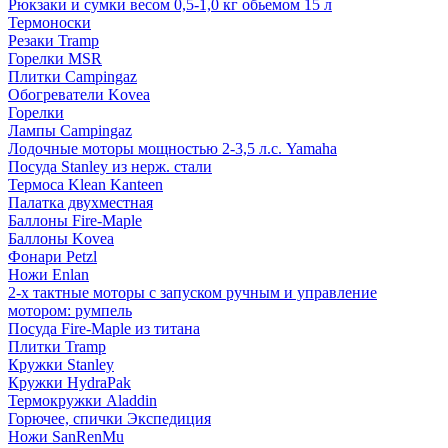
Рюкзаки и сумки весом 0,5-1,0 кг обьемом 15 л
Термоноски
Резаки Tramp
Горелки MSR
Плитки Campingaz
Обогреватели Kovea
Горелки
Лампы Campingaz
Лодочные моторы мощностью 2-3,5 л.с. Yamaha
Посуда Stanley из нерж. стали
Термоса Klean Kanteen
Палатка двухместная
Баллоны Fire-Maple
Баллоны Kovea
Фонари Petzl
Ножи Enlan
2-х тактные моторы с запуском ручным и управление
мотором: румпель
Посуда Fire-Maple из титана
Плитки Tramp
Кружки Stanley
Кружки HydraPak
Термокружки Aladdin
Горючее, спички Экспедиция
Ножи SanRenMu