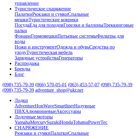
управление
Туристическое снаряжение
Палатки
Рюкзаки и сумки
Спальные
мешки
Туристические коврики
Посуда
Еда для походов
Горелки и баллоны
Треккинговые
палки
Фонари
Гермомешки
Питьевые системы
Фильтры для
воды
Ножи и инструмент
Одежда и обувь
Средства по
уходу
Туристическая мебель
Зарядные устройства
Генераторы
Распродажа
Бренды
Блог
(098) 735-79-39
(066) 570-05-01
(063) 453-57-07
(098) 735-79-39
(098) 735-79-39
adventure_shop@ukr.net
Лодки
Adventure
HonWave
Smartliner
Надувные
ПВХ
Алюминиевые
Аксессуары
Лодочные моторы
Yamaha
Mercury
Suzuki
Honda
Tohatsu
PowerTec
СНАРЯЖЕНИЕ
Рюкзаки и сумки
Палатки
Спальные