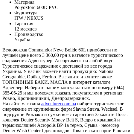
Материал
Polyoxford 600D PVC
Фурнитура
ITW / NEXUS
Гарантия
12 месяцев
Производство
Україна
Велорюкзак Commandor Neve Bolide 60L приобрести по
лучшей цене всего 3 360,00 грн в каталоге туристического
снаряжения Адвентурер. Ассортимент на любой вкус
Туристическое снаряжение с доставкой во все города
Украины. У нас вы можете найти продукцию: National
Geographic, Optika, Ferrino. Взгляните и купите также
ТОПЛИВНЫЕ БАКИ, МАСЛА в интернет каталоге
Адвенчер. Наберите нашим консультантам по номеру (044)
355-05-25 и мы поможем заказать покупателям в регионах:
Ровно, Кропивницкий, Днепродзержинск.
На сайте магазина
adventurer.com.ua
найдете туристическое
снаряжение от крупнейших фирм Slavna Strava, Wechsel. В
подгруппе Рюкзаки и сумки все с гарантией Закажите Пояс -
кошелек Deuter Security Money Belt S, Ведро с крышкой и
термоизоляцией Acropolis ВР-1а термо, Сумка - несессер
Deuter Wash Center I для походов. Товар из категории Рюкзаки