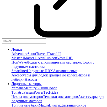
Лодки
Adventure
Scout
Travel I
Travel II
Master I
Master II
Arta
Rubicon
Vesta RIB
HonWave
Лодки с алюминиевым настилом
Лодки с
надувным настилом
Smartliner
Надувные ПВХ
Алюминиевые
Аксессуары для лодок
Транцевые колеса
Якоря и
лебедки
Насосы
Лодочные моторы
Yamaha
Mercury
Suzuki
Honda
Tohatsu
Parsun
PowerTec
Hidea
Чехлы для моторов
Тележки для моторов
Аксессуары для
лодочных моторов
Топливные баки
Масла
Винты
Дистанционное