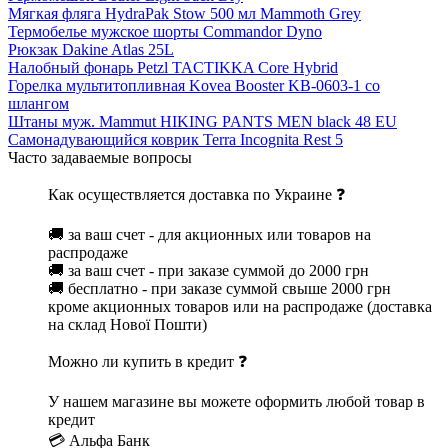
Мягкая фляга HydraPak Stow 500 мл Mammoth Grey
Термобелье мужское шорты Commandor Dyno
Рюкзак Dakine Atlas 25L
Налобный фонарь Petzl TACTIKKA Core Hybrid
Горелка мультитопливная Kovea Booster KB-0603-1 со
шлангом
Штаны муж. Mammut HIKING PANTS MEN black 48 EU
Самонадувающийся коврик Terra Incognita Rest 5
Часто задаваемые вопросы
Как осуществляется доставка по Украине ❓
🚚 за ваш счет - для акционных или товаров на
распродаже
🚚 за ваш счет - при заказе суммой до 2000 грн
🚚 бесплатно - при заказе суммой свыше 2000 грн
кроме акционных товаров или на распродаже (доставка
на склад Нової Пошти)
Можно ли купить в кредит ❓
У нашем магазине вы можете оформить любой товар в
кредит
💳 Альфа Банк