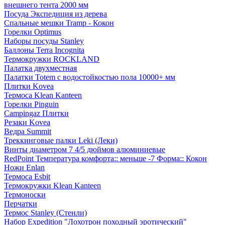
внешнего тента 2000 мм
Посуда Экспедиция из дерева
Спальные мешки Tramp - Кокон
Горелки Optimus
Наборы посуды Stanley
Баллоны Terra Incognita
Термокружки ROCKLAND
Палатка двухместная
Палатки Totem с водостойкостью пола 10000+ мм
Плитки Kovea
Термоса Klean Kanteen
Горелки Pinguin
Campingaz Плитки
Резаки Kovea
Ведра Summit
Треккинговые палки Leki (Леки)
Винты диаметром 7 4/5 дюймов алюминиевые
RedPoint Температура комфорта:: меньше -7 Форма:: Кокон
Ножи Enlan
Термоса Esbit
Термокружки Klean Kanteen
Термоноски
Перчатки
Термос Stanley (Стенли)
Набор Expedition "Лохотрон походный эротический"