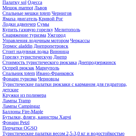
Палатку sol
Одесса
Мешок marmot
Львов
Спальные мешки totem
Чернигов
Ямаха двигатель
Кривой Рог
Лодки адвенчер
Сумы
Купить газовую горелку
Мелитополь
Снаряжение туризма
Ужгород
Управления лодочным мотором
Черкассы
Термос aladdin
Днепропетровск
Стоит надувная лодка
Винница
Горелку туристическую
Днепр
Стоимость туристического рюкзака
Днепродзержинск
Оспрей рюкзак
Мариуполь
Спальник totem
Ивано-Франковск
Фонари туризма
Черновцы
Туристические палатки рюкзаки с карманом для гидратора,
детские
Кружки из полимера
Лампы Tramp
Лампы Campingaz
Баллоны Fire-Maple
Бутылки, фляги, канистры Харчі
Фонари Petzl
Перчатки OGSO
Туристические палатки весом 2,5-3,0 кг и водостойкостью