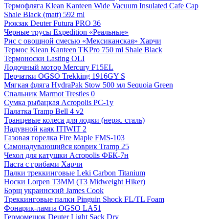
Термофляга Klean Kanteen Wide Vacuum Insulated Cafe Cap
Shale Black (matt) 592 ml
Рюкзак Deuter Futura PRO 36
Черные трусы Expedition «Реальные»
Рис с овощной смесью «Мексиканская» Харчи
Термос Klean Kanteen TKPro 750 ml Shale Black
Термоноски Lasting OLI
Лодочный мотор Mercury F15EL
Перчатки OGSO Trekking 1916GY S
Мягкая фляга HydraPak Stow 500 мл Sequoia Green
Спальник Marmot Trestles 0
Сумка рыбацкая Acropolis РС-1у
Палатка Tramp Bell 4 v2
Транцевые колеса для лодки (нерж. сталь)
Надувной каяк ITIWIT 2
Газовая горелка Fire Maple FMS-103
Самонадувающийся коврик Tramp 25
Чехол для катушки Acropolis ФБК-7н
Паста с грибами Харчи
Палки треккинговые Leki Carbon Titanium
Носки Lorpen T3MM (T3 Midweight Hiker)
Борщ украинский James Cook
Tреккинговые палки Pinguin Shock FL/TL Foam
Фонарик-лампа OGSO LA51
Гермомешок Deuter Light Sack Dry