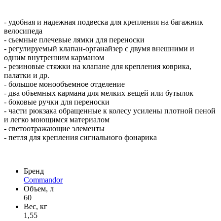
- удобная и надежная подвеска для крепления на багажник
велосипеда
- сьемные плечевые лямки для переноски
- регулируемый клапан-органайзер с двумя внешними и
одним внутренним карманом
- резиновые стяжки на клапане для крепления коврика,
палатки и др.
- большое монообъемное отделение
- два объемных кармана для мелких вещей или бутылок
- боковые ручки для переноски
- части рюкзака обращенные к колесу усилены плотной пеной
и легко моющимся материалом
- светоотражающие элементы
- петля для крепления сигнального фонарика
Бренд
Commandor
Объем, л
60
Вес, кг
1,55