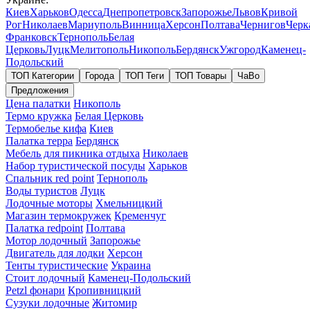
Киев
Харьков
Одесса
Днепропетровск
Запорожье
Львов
Кривой
Рог
Николаев
Мариуполь
Винница
Херсон
Полтава
Чернигов
Черк
Франковск
Тернополь
Белая
Церковь
Луцк
Мелитополь
Никополь
Бердянск
Ужгород
Каменец-
Подольский
ТОП Категории
Города
ТОП Теги
ТОП Товары
ЧаВо
Предложения
Цена палатки
Никополь
Термо кружка
Белая Церковь
Термобелье кифа
Киев
Палатка терра
Бердянск
Мебель для пикника отдыха
Николаев
Набор туристической посуды
Харьков
Спальник red point
Тернополь
Воды туристов
Луцк
Лодочные моторы
Хмельницкий
Магазин термокружек
Кременчуг
Палатка redpoint
Полтава
Мотор лодочный
Запорожье
Двигатель для лодки
Херсон
Тенты туристические
Украина
Стоит лодочный
Каменец-Подольский
Petzl фонари
Кропивницкий
Сузуки лодочные
Житомир