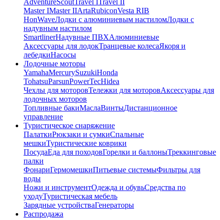
Adventure
Scout
Travel I
Travel II
Master I
Master II
Arta
Rubicon
Vesta RIB
HonWave
Лодки с алюминиевым настилом
Лодки с
надувным настилом
Smartliner
Надувные ПВХ
Алюминиевые
Аксессуары для лодок
Транцевые колеса
Якоря и
лебедки
Насосы
Лодочные моторы
Yamaha
Mercury
Suzuki
Honda
Tohatsu
Parsun
PowerTec
Hidea
Чехлы для моторов
Тележки для моторов
Аксессуары для
лодочных моторов
Топливные баки
Масла
Винты
Дистанционное
управление
Туристическое снаряжение
Палатки
Рюкзаки и сумки
Спальные
мешки
Туристические коврики
Посуда
Еда для походов
Горелки и баллоны
Треккинговые
палки
Фонари
Гермомешки
Питьевые системы
Фильтры для
воды
Ножи и инструмент
Одежда и обувь
Средства по
уходу
Туристическая мебель
Зарядные устройства
Генераторы
Распродажа