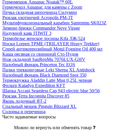
Гермомешок Aquapac Noatak™ 60L
Гермочехол Aquapac для камеры с Zoom
Печка складная щепочница Силумин
Рюкзак охотничий Acropolis РМ-3T
Мультифункциональный карабин Sanrenmu SK023Z
Зимние брюки Commandor Neve Virage
Надувной каяк ITIWIT 3
Термобелье женское лосины Kifa ЛЖ-524
Носки Lorpen TPME (TRILAYER Heavy Trekker)
Спрей антикоррозийный Motul Fogging Oil 400 мл
Каша овсяная со свининой Сто Пудов
Нож складной SanRenMu 7076LUX-GHV
Налобный фонарь Princeton Tec EOS
Палки треккинговые Leki Sherpa XL Antishock
Налобный фонарь Black Diamond Spot 350
Термокружка Aladdin Latte Mug 0,25L черная
Фильтр Katadyn Expedition KFT
Шапка Accapi Seamless Cap 943 electric blue 50/56
Рюкзак Terra Incognita Discover 85
Якорь лодочный ЯТ-2
Спальный мешок Pinguin Blizzard XL
Солонка и перечница
Часто задаваемые вопросы
Можно ли вернуть или обменять товар ❓