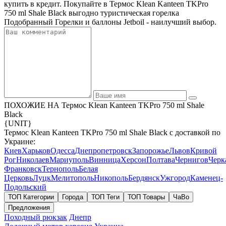
купить в кредит. Покупайте в Термос Klean Kanteen TKPro
750 ml Shale Black выгодно туристическая горелка
Подобранный Горелки и баллоны Jetboil - наилучший выбор.
ПОХОЖИЕ НА Термос Klean Kanteen TKPro 750 ml Shale
Black
{UNIT}
Термос Klean Kanteen TKPro 750 ml Shale Black с доставкой по
Украине:
Киев
Харьков
Одесса
Днепропетровск
Запорожье
Львов
Кривой
Рог
Николаев
Мариуполь
Винница
Херсон
Полтава
Чернигов
Черк
Франковск
Тернополь
Белая
Церковь
Луцк
Мелитополь
Никополь
Бердянск
Ужгород
Каменец-
Подольский
ТОП Категории
Города
ТОП Теги
ТОП Товары
ЧаВо
Предложения
Походный рюкзак
Днепр