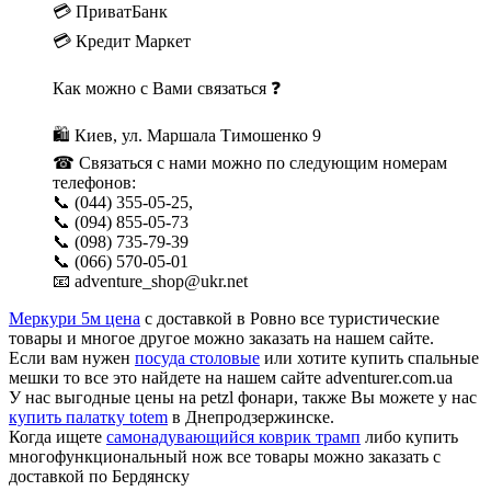
💳 ПриватБанк
💳 Кредит Маркет
Как можно с Вами связаться ❓
🛍 Киев, ул. Маршала Тимошенко 9
☎ Связаться с нами можно по следующим номерам
телефонов:
📞 (044) 355-05-25,
📞 (094) 855-05-73
📞 (098) 735-79-39
📞 (066) 570-05-01
📧 adventure_shop@ukr.net
Меркури 5м цена
с доставкой в Ровно все туристические
товары и многое другое можно заказать на нашем сайте.
Если вам нужен
посуда столовые
или хотите купить спальные
мешки то все это найдете на нашем сайте adventurer.com.ua
У нас выгодные цены на petzl фонари, также Вы можете у нас
купить палатку totem
в Днепродзержинске.
Когда ищете
самонадувающийся коврик трамп
либо купить
многофункциональный нож все товары можно заказать с
доставкой по Бердянску