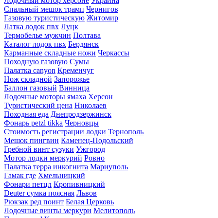
Лодочный мотор херсоне
Украина
Спальный мешок трамп
Чернигов
Газовую туристическую
Житомир
Латка лодок пвх
Луцк
Термобелье мужчин
Полтава
Каталог лодок пвх
Бердянск
Карманные складные ножи
Черкассы
Походную газовую
Сумы
Палатка canyon
Кременчуг
Нож складной
Запорожье
Баллон газовый
Винница
Лодочные моторы ямаха
Херсон
Туристический цена
Николаев
Походная еда
Днепродзержинск
Фонарь petzl tikka
Черновцы
Стоимость регистрации лодки
Тернополь
Мешок пингвин
Каменец-Подольский
Гребной винт сузуки
Ужгород
Мотор лодки меркурий
Ровно
Палатка терра инкогнита
Мариуполь
Гамак где
Хмельницкий
Фонари петцл
Кропивницкий
Deuter сумка поясная
Львов
Рюкзак ред поинт
Белая Церковь
Лодочные винты меркури
Мелитополь