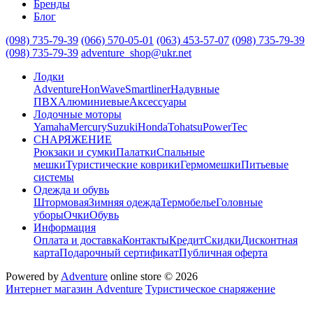
Бренды
Блог
(098) 735-79-39
(066) 570-05-01
(063) 453-57-07
(098) 735-79-39
(098) 735-79-39
adventure_shop@ukr.net
Лодки
Adventure
HonWave
Smartliner
Надувные
ПВХ
Алюминиевые
Аксессуары
Лодочные моторы
Yamaha
Mercury
Suzuki
Honda
Tohatsu
PowerTec
СНАРЯЖЕНИЕ
Рюкзаки и сумки
Палатки
Спальные
мешки
Туристические коврики
Гермомешки
Питьевые
системы
Одежда и обувь
Штормовая
Зимняя одежда
Термобелье
Головные
уборы
Очки
Обувь
Информация
Оплата и доставка
Контакты
Кредит
Скидки
Дисконтная
карта
Подарочный сертификат
Публичная оферта
Powered by
Adventure
online store © 2026
Интернет магазин Adventure
Туристическое снаряжение