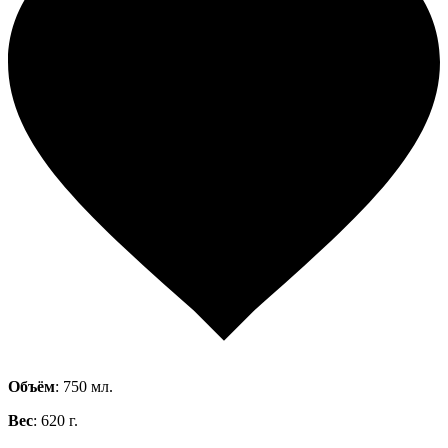
Объём
: 750 мл.
Вес
: 620 г.