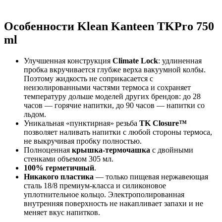
Особенности Klean Kanteen TKPro 750
ml
Улучшенная конструкция
Climate Lock
: удлиненная
пробка вкручивается глубже верха вакуумной колбы.
Поэтому жидкость не соприкасается с
неизолированными частями термоса и сохраняет
температуру дольше моделей других брендов: до 28
часов — горячие напитки, до 90 часов — напитки со
льдом.
Уникальная «пунктирная» резьба
TK Closure™
позволяет наливать напитки с любой стороны термоса,
не выкручивая пробку полностью.
Полноценная
крышка-термочашка
с двойными
стенками объемом 305 мл.
100% герметичный
.
Никакого пластика
— только пищевая нержавеющая
сталь 18/8 премиум-класса и силиконовое
уплотнительное кольцо. Электрополированная
внутренняя поверхность не накапливает запахи и не
меняет вкус напитков.