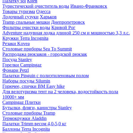
Палатку sol
Киев
Туристический очиститель воды
Ивано-Франковск
Товары туризма
Одесса
Лодочный сузуки
Харьков
Tramp спальные мешки
Днепропетровск
Фильтры очистки воды
Кривой Рог
Adventure надувная лодка длиной 250 см и мощностью 3,3 л.с.
Кружки Terra Incognita
Резаки Kovea
Столовые приборы Sea To Summit
Распродажа рюкзаков - городской рюкзак
Посуда Stanley
Горелки Campingaz
Фонари Petzl
Палатки Pinguin с полиэтиленовым полом
Наборы посуды Silumin
Горючее, спички BM Easy hike
Для велотуризма тент на 2 человека, водостойкость пола
10000+ мм
Campingaz Плитки
Бутылки, фляги, канистры Stanley
Столовые приборы Tramp
Термокружки Aladdin
Палатки Trimm весом 4,0-5,0 кг
Баллоны Terra Incognita