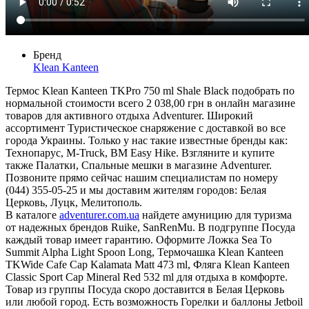
Бренд
Klean Kanteen
Термос Klean Kanteen TKPro 750 ml Shale Black подобрать по
нормальной стоимости всего 2 038,00 грн в онлайн магазине
товаров для активного отдыха Adventurer. Широкий
ассортимент Туристическое снаряжение с доставкой во все
города Украины. Только у нас такие известные бренды как:
Технопарус, M-Truck, BM Easy Hike. Взгляните и купите
также Палатки, Спальные мешки в магазине Adventurer.
Позвоните прямо сейчас нашим специалистам по номеру
(044) 355-05-25 и мы доставим жителям городов: Белая
Церковь, Луцк, Мелитополь.
В каталоге
adventurer.com.ua
найдете амуницию для туризма
от надежных брендов Ruike, SanRenMu. В подгруппе Посуда
каждый товар имеет гарантию. Оформите Ложка Sea To
Summit Alpha Light Spoon Long, Термочашка Klean Kanteen
TKWide Cafe Cap Kalamata Matt 473 ml, Фляга Klean Kanteen
Classic Sport Cap Mineral Red 532 ml для отдыха в комфорте.
Товар из группы Посуда скоро доставится в Белая Церковь
или любой город. Есть возможность Горелки и баллоны Jetboil