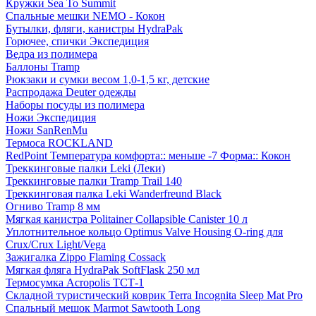
Кружки Sea To Summit
Спальные мешки NEMO - Кокон
Бутылки, фляги, канистры HydraPak
Горючее, спички Экспедиция
Ведра из полимера
Баллоны Tramp
Рюкзаки и сумки весом 1,0-1,5 кг, детские
Распродажа Deuter одежды
Наборы посуды из полимера
Ножи Экспедиция
Ножи SanRenMu
Термоса ROCKLAND
RedPoint Температура комфорта:: меньше -7 Форма:: Кокон
Треккинговые палки Leki (Леки)
Треккинговые палки Tramp Trail 140
Треккинговая палка Leki Wanderfreund Black
Огниво Tramp 8 мм
Мягкая канистра Politainer Collapsible Canister 10 л
Уплотнительное кольцо Optimus Valve Housing O-ring для
Crux/Crux Light/Vega
Зажигалка Zippo Flaming Cossack
Мягкая фляга HydraPak SoftFlask 250 мл
Термосумка Acropolis ТСТ-1
Складной туристический коврик Terra Incognita Sleep Mat Pro
Спальный мешок Marmot Sawtooth Long