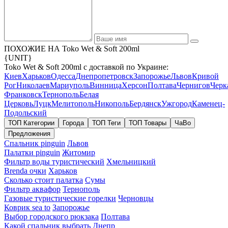
ПОХОЖИЕ НА Toko Wet & Soft 200ml
{UNIT}
Toko Wet & Soft 200ml с доставкой по Украине:
Киев
Харьков
Одесса
Днепропетровск
Запорожье
Львов
Кривой
Рог
Николаев
Мариуполь
Винница
Херсон
Полтава
Чернигов
Черк
Франковск
Тернополь
Белая
Церковь
Луцк
Мелитополь
Никополь
Бердянск
Ужгород
Каменец-
Подольский
ТОП Категории
Города
ТОП Теги
ТОП Товары
ЧаВо
Предложения
Спальник pinguin
Львов
Палатки pinguin
Житомир
Фильтр воды туристический
Хмельницкий
Brenda очки
Харьков
Сколько стоит палатка
Сумы
Фильтр аквафор
Тернополь
Газовые туристические горелки
Черновцы
Коврик sea to
Запорожье
Выбор городского рюкзака
Полтава
Какой спальник выбрать
Днепр