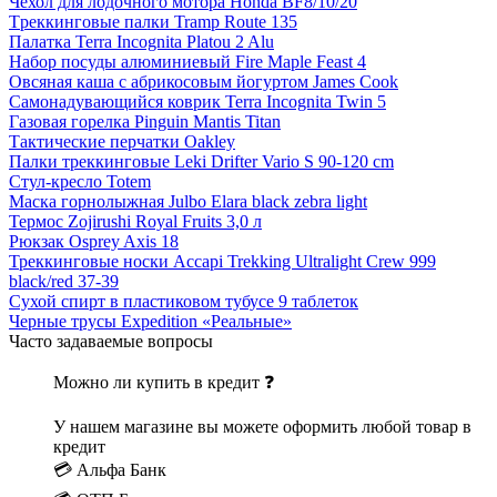
Чехол для лодочного мотора Honda BF8/10/20
Tреккинговые палки Tramp Route 135
Палатка Terra Incognita Platou 2 Alu
Набор посуды алюминиевый Fire Maple Feast 4
Овсяная каша с абрикосовым йогуртом James Cook
Самонадувающийся коврик Terra Incognita Twin 5
Газовая горелка Pinguin Mantis Titan
Тактические перчатки Oakley
Палки треккинговые Leki Drifter Vario S 90-120 cm
Стул-кресло Totem
Маска горнолыжная Julbo Elara black zebra light
Термос Zojirushi Royal Fruits 3,0 л
Рюкзак Osprey Axis 18
Треккинговые носки Accapi Trekking Ultralight Crew 999
black/red 37-39
Сухой спирт в пластиковом тубусе 9 таблеток
Черные трусы Expedition «Реальные»
Часто задаваемые вопросы
Можно ли купить в кредит ❓
У нашем магазине вы можете оформить любой товар в
кредит
💳 Альфа Банк