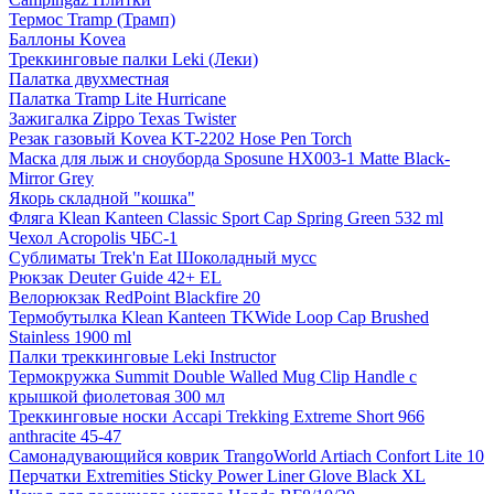
Термос Tramp (Трамп)
Баллоны Kovea
Треккинговые палки Leki (Леки)
Палатка двухместная
Палатка Tramp Lite Hurricane
Зажигалка Zippo Texas Twister
Резак газовый Kovea KT-2202 Hose Pen Torch
Маска для лыж и сноуборда Sposune HX003-1 Matte Black-
Mirror Grey
Якорь складной "кошка"
Фляга Klean Kanteen Classic Sport Cap Spring Green 532 ml
Чехол Acropolis ЧБС-1
Сублиматы Trek'n Eat Шоколадный мусс
Рюкзак Deuter Guide 42+ EL
Велорюкзак RedPoint Blackfire 20
Термобутылка Klean Kanteen TKWide Loop Cap Brushed
Stainless 1900 ml
Палки треккинговые Leki Instructor
Термокружка Summit Double Walled Mug Clip Handle с
крышкой фиолетовая 300 мл
Треккинговые носки Accapi Trekking Extreme Short 966
anthracite 45-47
Самонадувающийся коврик TrangoWorld Artiach Confort Lite 10
Перчатки Extremities Sticky Power Liner Glove Black XL