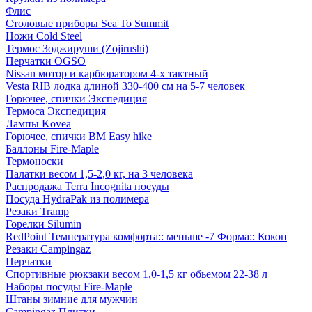
Флис
Столовые приборы Sea To Summit
Ножи Cold Steel
Термос Зоджируши (Zojirushi)
Перчатки OGSO
Nissan мотор и карбюратором 4-х тактный
Vesta RIB лодка длиной 330-400 см на 5-7 человек
Горючее, спички Экспедиция
Термоса Экспедиция
Лампы Kovea
Горючее, спички BM Easy hike
Баллоны Fire-Maple
Термоноски
Палатки весом 1,5-2,0 кг, на 3 человека
Распродажа Terra Incognita посуды
Посуда HydraPak из полимера
Резаки Tramp
Горелки Silumin
RedPoint Температура комфорта:: меньше -7 Форма:: Кокон
Резаки Campingaz
Перчатки
Спортивные рюкзаки весом 1,0-1,5 кг обьемом 22-38 л
Наборы посуды Fire-Maple
Штаны зимние для мужчин
Campingaz Плитки