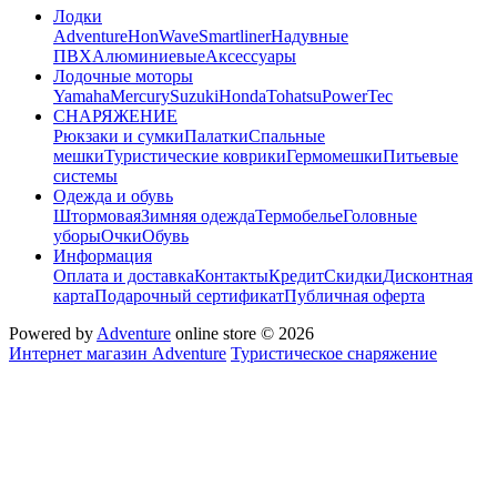
Лодки
Adventure
HonWave
Smartliner
Надувные
ПВХ
Алюминиевые
Аксессуары
Лодочные моторы
Yamaha
Mercury
Suzuki
Honda
Tohatsu
PowerTec
СНАРЯЖЕНИЕ
Рюкзаки и сумки
Палатки
Спальные
мешки
Туристические коврики
Гермомешки
Питьевые
системы
Одежда и обувь
Штормовая
Зимняя одежда
Термобелье
Головные
уборы
Очки
Обувь
Информация
Оплата и доставка
Контакты
Кредит
Скидки
Дисконтная
карта
Подарочный сертификат
Публичная оферта
Powered by
Adventure
online store © 2026
Интернет магазин Adventure
Туристическое снаряжение