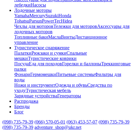
лебедки
Насосы
Лодочные моторы
Yamaha
Mercury
Suzuki
Honda
Tohatsu
Parsun
PowerTec
Hidea
Чехлы для моторов
Тележки для моторов
Аксессуары для
лодочных моторов
Топливные баки
Масла
Винты
Дистанционное
управление
Туристическое снаряжение
Палатки
Рюкзаки и сумки
Спальные
мешки
Туристические коврики
Посуда
Еда для походов
Горелки и баллоны
Треккинговые
палки
Фонари
Гермомешки
Питьевые системы
Фильтры для
воды
Ножи и инструмент
Одежда и обувь
Средства по
уходу
Туристическая мебель
Зарядные устройства
Генераторы
Распродажа
Бренды
Блог
(098) 735-79-39
(066) 570-05-01
(063) 453-57-07
(098) 735-79-39
(098) 735-79-39
adventure_shop@ukr.net