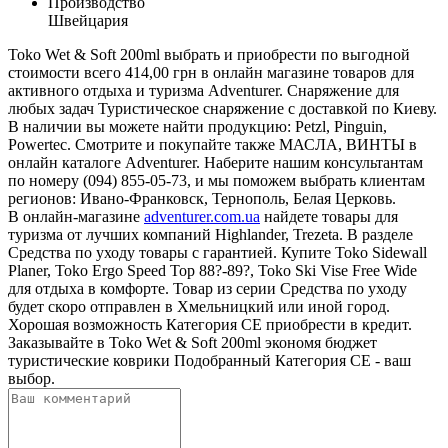
Производство
Швейцария
Toko Wet & Soft 200ml выбрать и приобрести по выгодной
стоимости всего 414,00 грн в онлайн магазине товаров для
активного отдыха и туризма Adventurer. Снаряжение для
любых задач Туристическое снаряжение с доставкой по Киеву.
В наличии вы можете найти продукцию: Petzl, Pinguin,
Powertec. Смотрите и покупайте также МАСЛА, ВИНТЫ в
онлайн каталоге Adventurer. Наберите нашим консультантам
по номеру (094) 855-05-73, и мы поможем выбрать клиентам
регионов: Ивано-Франковск, Тернополь, Белая Церковь.
В онлайн-магазине
adventurer.com.ua
найдете товары для
туризма от лучших компаний Highlander, Trezeta. В разделе
Средства по уходу товары с гарантией. Купите Toko Sidewall
Planer, Toko Ergo Speed Top 88?-89?, Toko Ski Vise Free Wide
для отдыха в комфорте. Товар из серии Средства по уходу
будет скоро отправлен в Хмельницкий или иной город.
Хорошая возможность Категория CE приобрести в кредит.
Заказывайте в Toko Wet & Soft 200ml экономя бюджет
туристические коврики Подобранный Категория CE - ваш
выбор.