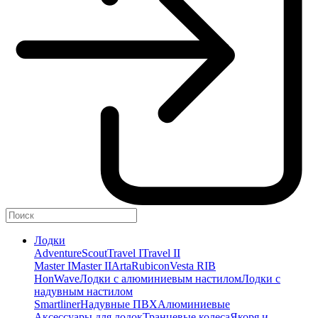
Лодки
Adventure
Scout
Travel I
Travel II
Master I
Master II
Arta
Rubicon
Vesta RIB
HonWave
Лодки с алюминиевым настилом
Лодки с
надувным настилом
Smartliner
Надувные ПВХ
Алюминиевые
Аксессуары для лодок
Транцевые колеса
Якоря и