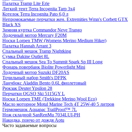
Палатка Tramp Lite Erie
Легкий тент Terra Incognita Tarp 3x4
Котелок Terra Incognita Pato 6,0 л
Непромокаемые перчатки жен. Extremities Wmn's Corbett GTX
Black XS
Зимняя куртка Commandor Neve Trango
Лодочный мотор Mercury F20M
Носки Lorpen TMW (Womens Merino Medium Hiker)
Палатка Hannah Arrant 3
Спальный мешок Tramp Nightking
Сумка Dakine Outlet 8L
Спальный мешок Sea To Summit Spark Sp III Long
Фонарь повербанк Biolite Powerlight Mini
Лодочный мотор Suzuki DF20AS
Точильный набор Smith's DFPK
Ланчбокс Aladdin Bento 0.6L фиолетовый
Рюкзак Deuter Ypsilon 28
Перчатки OGSO Ski 5115GY L
Носки Lorpen TME (Trekking Merino Wool Eco)
Масло моторное Motul Marine Tech 4T 25W-40 5 литров
Гермомешок Aquapac TrailProof™ 7L
Нож складной SanRenMu 7034LUI-PH
Накидка, пончо от дождя Aotu
Часто задаваемые вопросы