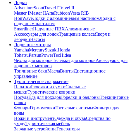
Лодки
Adventure
Scout
Travel I
Travel II
Master I
Master II
Arta
Rubicon
Vesta RIB
HonWave
Лодки с алюминиевым настилом
Лодки с
надувным настилом
Smartliner
Надувные ПВХ
Алюминиевые
Аксессуары для лодок
Транцевые колеса
Якоря и
лебедки
Насосы
Лодочные моторы
Yamaha
Mercury
Suzuki
Honda
Tohatsu
Parsun
PowerTec
Hidea
Чехлы для моторов
Тележки для моторов
Аксессуары для
лодочных моторов
Топливные баки
Масла
Винты
Дистанционное
управление
Туристическое снаряжение
Палатки
Рюкзаки и сумки
Спальные
мешки
Туристические коврики
Посуда
Еда для походов
Горелки и баллоны
Треккинговые
палки
Фонари
Гермомешки
Питьевые системы
Фильтры для
воды
Ножи и инструмент
Одежда и обувь
Средства по
уходу
Туристическая мебель
Зарядные устройства
Генераторы