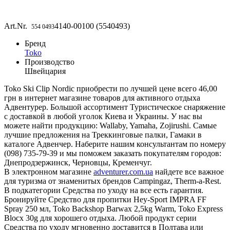
Art.Nr.
4140-00100 (5540493)
554 0493
Бренд
Toko
Производство
Швейцария
Toko Ski Clip Nordic приобрести по лучшей цене всего 46,00
грн в интернет магазине товаров для активного отдыха
Адвентурер. Большой ассортимент Туристическое снаряжение
с доставкой в любой уголок Киева и Украины. У нас вы
можете найти продукцию: Wallaby, Yamaha, Zojirushi. Самые
лучшие предложения на Треккинговые палки, Гамаки в
каталоге Адвенчер. Наберите нашим консультантам по номеру
(098) 735-79-39 и мы поможем заказать покупателям городов:
Днепродзержинск, Черновцы, Кременчуг.
В электронном магазине
adventurer.com.ua
найдете все важное
для туризма от знаменитых брендов Campingaz, Therm-a-Rest.
В подкатегории Средства по уходу на все есть гарантия.
Бронируйте Cредство для пропитки Hey-Sport IMPRA FF
Spray 250 мл, Toko Backshop Barwax 2,5kg Warm, Toko Express
Blocx 30g для хорошего отдыха. Любой продукт серии
Средства по уходу мгновенно доставится в Полтава или