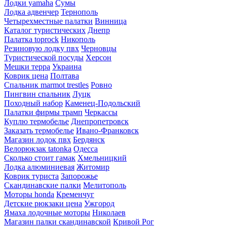
Лодки yamaha
Сумы
Лодка адвенчер
Тернополь
Четырехместные палатки
Винница
Каталог туристических
Днепр
Палатка toprock
Никополь
Резиновую лодку пвх
Черновцы
Туристической посуды
Херсон
Мешки терра
Украина
Коврик цена
Полтава
Спальник marmot trestles
Ровно
Пингвин спальник
Луцк
Походный набор
Каменец-Подольский
Палатки фирмы трамп
Черкассы
Куплю термобелье
Днепропетровск
Заказать термобелье
Ивано-Франковск
Магазин лодок пвх
Бердянск
Велорюкзак tatonka
Одесса
Сколько стоит гамак
Хмельницкий
Лодка алюминиевая
Житомир
Коврик туриста
Запорожье
Скандинавские палки
Мелитополь
Моторы honda
Кременчуг
Детские рюкзаки цена
Ужгород
Ямаха лодочные моторы
Николаев
Магазин палки скандинавской
Кривой Рог