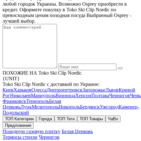
любой городок Украины. Возможно Osprey приобрести в
кредит. Оформите покупку в Toko Ski Clip Nordic по
превосходным ценам походная посуда Выбранный Osprey -
лучший выбор.
ПОХОЖИЕ НА Toko Ski Clip Nordic
{UNIT}
Toko Ski Clip Nordic с доставкой по Украине:
Киев
Харьков
Одесса
Днепропетровск
Запорожье
Львов
Кривой
Рог
Николаев
Мариуполь
Винница
Херсон
Полтава
Чернигов
Черк
Франковск
Тернополь
Белая
Церковь
Луцк
Мелитополь
Никополь
Бердянск
Ужгород
Каменец-
Подольский
ТОП Категории
Города
ТОП Теги
ТОП Товары
ЧаВо
Предложения
Походную газовую плитку
Белая Церковь
Термосы стенли
Чернигов