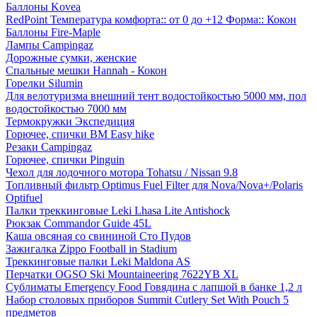
Баллоны Kovea
RedPoint Температура комфорта:: от 0 до +12 Форма:: Кокон
Баллоны Fire-Maple
Лампы Campingaz
Дорожные сумки, женские
Спальные мешки Hannah - Кокон
Горелки Silumin
Для велотуризма внешний тент водостойкостью 5000 мм, пол
водостойкостью 7000 мм
Термокружки Экспедиция
Горючее, спички BM Easy hike
Резаки Campingaz
Горючее, спички Pinguin
Чехол для лодочного мотора Tohatsu / Nissan 9.8
Топливный фильтр Optimus Fuel Filter для Nova/Nova+/Polaris
Optifuel
Палки треккинговые Leki Lhasa Lite Antishock
Рюкзак Commandor Guide 45L
Каша овсяная со свининой Сто Пудов
Зажигалка Zippo Football in Stadium
Треккинговые палки Leki Maldona AS
Перчатки OGSO Ski Mountaineering 7622YB XL
Сублиматы Emergency Food Говядина с лапшой в банке 1,2 л
Набор столовых приборов Summit Cutlery Set With Pouch 5
предметов