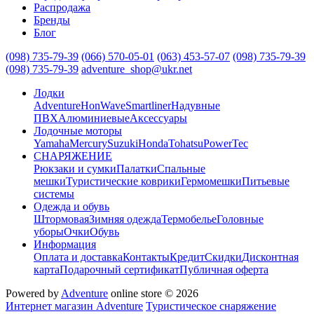
Распродажа
Бренды
Блог
(098) 735-79-39
(066) 570-05-01
(063) 453-57-07
(098) 735-79-39
(098) 735-79-39
adventure_shop@ukr.net
Лодки
Adventure
HonWave
Smartliner
Надувные
ПВХ
Алюминиевые
Аксессуары
Лодочные моторы
Yamaha
Mercury
Suzuki
Honda
Tohatsu
PowerTec
СНАРЯЖЕНИЕ
Рюкзаки и сумки
Палатки
Спальные
мешки
Туристические коврики
Гермомешки
Питьевые
системы
Одежда и обувь
Штормовая
Зимняя одежда
Термобелье
Головные
уборы
Очки
Обувь
Информация
Оплата и доставка
Контакты
Кредит
Скидки
Дисконтная
карта
Подарочный сертификат
Публичная оферта
Powered by
Adventure
online store © 2026
Интернет магазин Adventure
Туристическое снаряжение