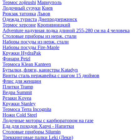
Термос zojirushi
Мариуполь
Лодочный сузуки
Киев
Рюкзак татонка
Львов
Одежда туриста
Днепродзержинск
Термос херсоне
Кропивницкий
Adventure надувная лодка длиной 255-280 см на 4 человека
Столовые приборы из нерж. стали
Наборы посуды из нерж. стали
Наборы посуды Fire-Maple
Кружки HydraPak
Фонари Petzl
Термоса Klean Kanteen
Бутылки, фляги, канистры Katadyn
Винты сталь нержавейка с шагом 15 дюймов
Флис для женщин
Плитки Tramp
Ведра Summit
Резаки Kovea
Кружки Stanley
Термоса Terra Incognita
Ножи Cold Steel
Лодочные моторы с карбюратором на газе
Еда для походов Харчі - Напитки
Столовые приборы Silumin
Треккинговые палки Leki (Леки)