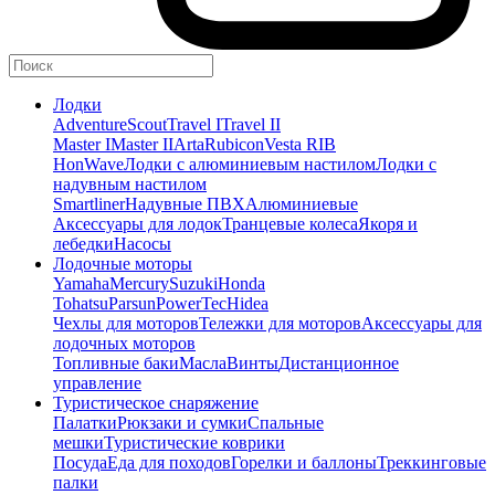
Лодки
Adventure
Scout
Travel I
Travel II
Master I
Master II
Arta
Rubicon
Vesta RIB
HonWave
Лодки с алюминиевым настилом
Лодки с
надувным настилом
Smartliner
Надувные ПВХ
Алюминиевые
Аксессуары для лодок
Транцевые колеса
Якоря и
лебедки
Насосы
Лодочные моторы
Yamaha
Mercury
Suzuki
Honda
Tohatsu
Parsun
PowerTec
Hidea
Чехлы для моторов
Тележки для моторов
Аксессуары для
лодочных моторов
Топливные баки
Масла
Винты
Дистанционное
управление
Туристическое снаряжение
Палатки
Рюкзаки и сумки
Спальные
мешки
Туристические коврики
Посуда
Еда для походов
Горелки и баллоны
Треккинговые
палки