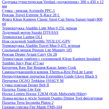
Сидушка туристическая Verdani «поджопник» 300 x 450 х 12
мм
Сумка - рюкзак Acropolis РРС-1
Рюкзак Travel Extreme X-Race 28 L
Фляга Klean Kanteen Classic Sport Cap Sierra Sunset (matt) 800
ml
Термокружка Aladdin Latte Mug 0,25L черная
Лодочный мотор Suzuki DT9.9AS
Термоноски Lasting OLI
Нож складной SanRenMu 7053LUC-GPV
Термокружка Aladdin Travel Mug 0,47L зеленая
Спальный мешок Pinguin Lite Mummy 185
Рюкзак Deuter Aviant Carry On 28
Термостакан тамблер с соломинкой Klean Kanteen Insulated
Tumbler Juicy Pear 473 мл
Батончик Raw Bar Вишня-Какао James Cook
Самонадувающийся коврик Therm-a-Rest ProLite Large
Непродуваемые перчатки Extremities Guide Glove Black S
Перчатки OGSO Trekking 1916GY M
Сумка поясная Deuter Belt II
Палатка Tramp Lite Erie
Носки Lorpen Носки T2KM (Kids Midweight Hiker)
Ложка-вилка в чехле Summit Quattro Dining Tool фиолетовая
Палатка Terra Incognita Platou 2
Газовая горелка Fire Maple FMS-104