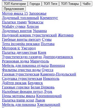
ТОП Категории
Города
ТОП Теги
ТОП Товары
ЧаВо
Предложения
Мотор ямаха 15
Запорожье
Лодочный топливный
Кременчуг
Палатки трамп
Черкассы
Wallaby сумки
Херсон
Лодочных винтов
Украина
Надувной коврик туристический
Житомир
Гребные винты mercury
Сумы
Terra incognita рюкзаки
Полтава
Моторов tc
Ужгород
Палатка двухместная
Киев
Туристическую газовую
Днепродзержинск
Резиновая лодка
Мариуполь
Мебель для пикника отдыха
Винница
Фильтры очистки воды
Одесса
Газовая туристическая
Каменец-Подольский
Сидушка туристическая
Никополь
Дойтер рюкзак
Бердянск
Газовые горелки
Белая Церковь
Налобные фонари петцл
Луцк
Цены моторы ямаха
Кропивницкий
Палатка tramp scout
Львов
Мебель для пикника
Хмельницкий