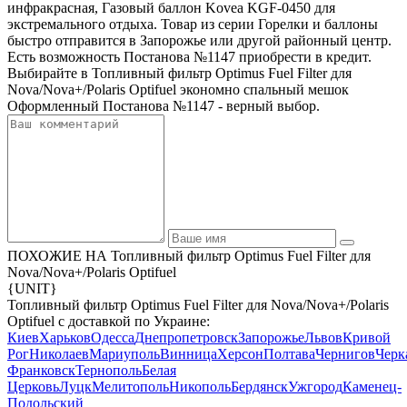
инфракрасная, Газовый баллон Kovea KGF-0450 для
экстремального отдыха. Товар из серии Горелки и баллоны
быстро отправится в Запорожье или другой районный центр.
Есть возможность Постанова №1147 приобрести в кредит.
Выбирайте в Топливный фильтр Optimus Fuel Filter для
Nova/Nova+/Polaris Optifuel экономно спальный мешок
Оформленный Постанова №1147 - верный выбор.
ПОХОЖИЕ НА Топливный фильтр Optimus Fuel Filter для
Nova/Nova+/Polaris Optifuel
{UNIT}
Топливный фильтр Optimus Fuel Filter для Nova/Nova+/Polaris
Optifuel с доставкой по Украине:
Киев
Харьков
Одесса
Днепропетровск
Запорожье
Львов
Кривой
Рог
Николаев
Мариуполь
Винница
Херсон
Полтава
Чернигов
Черк
Франковск
Тернополь
Белая
Церковь
Луцк
Мелитополь
Никополь
Бердянск
Ужгород
Каменец-
Подольский