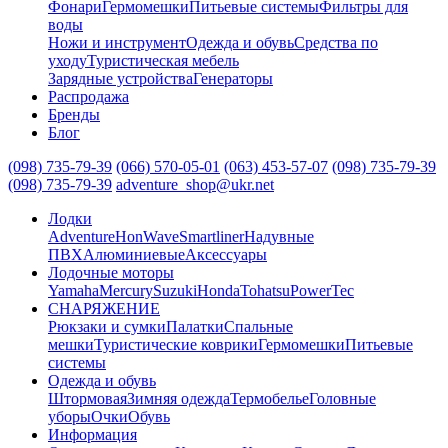
Фонари
Гермомешки
Питьевые системы
Фильтры для
воды
Ножи и инструмент
Одежда и обувь
Средства по
уходу
Туристическая мебель
Зарядные устройства
Генераторы
Распродажа
Бренды
Блог
(098) 735-79-39
(066) 570-05-01
(063) 453-57-07
(098) 735-79-39
(098) 735-79-39
adventure_shop@ukr.net
Лодки
Adventure
HonWave
Smartliner
Надувные
ПВХ
Алюминиевые
Аксессуары
Лодочные моторы
Yamaha
Mercury
Suzuki
Honda
Tohatsu
PowerTec
СНАРЯЖЕНИЕ
Рюкзаки и сумки
Палатки
Спальные
мешки
Туристические коврики
Гермомешки
Питьевые
системы
Одежда и обувь
Штормовая
Зимняя одежда
Термобелье
Головные
уборы
Очки
Обувь
Информация