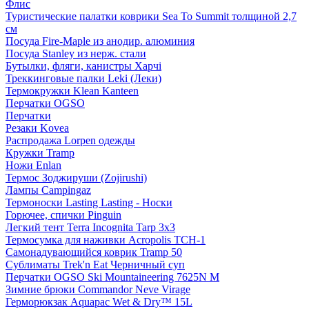
Флис
Туристические палатки коврики Sea To Summit толщиной 2,7
см
Посуда Fire-Maple из анодир. алюминия
Посуда Stanley из нерж. стали
Бутылки, фляги, канистры Харчі
Треккинговые палки Leki (Леки)
Термокружки Klean Kanteen
Перчатки OGSO
Перчатки
Резаки Kovea
Распродажа Lorpen одежды
Кружки Tramp
Ножи Enlan
Термос Зоджируши (Zojirushi)
Лампы Campingaz
Термоноски Lasting Lasting - Носки
Горючее, спички Pinguin
Легкий тент Terra Incognita Tarp 3x3
Термосумка для наживки Acropolis ТСН-1
Самонадувающийся коврик Tramp 50
Сублиматы Trek'n Eat Черничный суп
Перчатки OGSO Ski Mountaineering 7625N M
Зимние брюки Commandor Neve Virage
Герморюкзак Aquapac Wet & Dry™ 15L