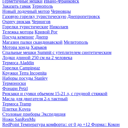
Герметичные мешки
Ивано-Франковск
Заказать гамак
Тернополь
Новый лодочный мотор
Черновцы
Газовую горелку туристическую
Днепропетровск
Osprey рюкзак
Чернигов
Горелки туристические
Николаев
Тележка мотора
Кривой Рог
Посуда кемпинг
Днепр
Магазин палки скандинавской
Мелитополь
Мотора хонда
Харьков
Спальные мешки Summit с утеплителем синтетическим
Лодки длиной 250 см на 2 человека
Термоса Aladdin
Горелки Campingaz
Кружки Terra Incognita
Наборы посуды Stanley
Термоноски
Фонари Petzl
Рюкзаки и сумки обьемом 15-21 л, с грудной стяжкой
Масла для двигателя 2-х тактный
Термоса Tramp
Плитки Kovea
Столовые приборы Экспедиция
Ножи SanRenMu
RedPoint Температура комфорта:: от 0 до +12 Форма:: Кокон