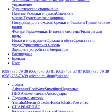
управление
Туристическое снаряжение
Палатки
Рюкзаки и сумки
Спальные
мешки
Туристические коврики
Посуда
Еда для походов
Горелки и баллоны
Треккинговые
палки
Фонари
Гермомешки
Питьевые системы
Фильтры для
воды
Ножи и инструмент
Одежда и обувь
Средства по
уходу
Туристическая мебель
Зарядные устройства
Генераторы
Распродажа
Бренды
Блог
(098) 735-79-39
(066) 570-05-01
(063) 453-57-07
(098) 735-79-39
(098) 735-79-39
adventure_shop@ukr.net
Лодки
Adventure
HonWave
Smartliner
Надувные
ПВХ
Алюминиевые
Аксессуары
Лодочные моторы
Yamaha
Mercury
Suzuki
Honda
Tohatsu
PowerTec
СНАРЯЖЕНИЕ
Рюкзаки и сумки
Палатки
Спальные