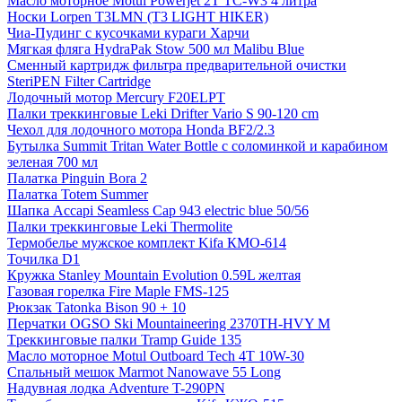
Масло моторное Motul Powerjet 2T TC-W3 4 литра
Носки Lorpen T3LMN (T3 LIGHT HIKER)
Чиа-Пудинг с кусочками кураги Харчи
Мягкая фляга HydraPak Stow 500 мл Malibu Blue
Сменный картридж фильтра предварительной очистки
SteriPEN Filter Cartridge
Лодочный мотор Mercury F20ELPT
Палки треккинговые Leki Drifter Vario S 90-120 cm
Чехол для лодочного мотора Honda BF2/2.3
Бутылка Summit Tritan Water Bottle с соломинкой и карабином
зеленая 700 мл
Палатка Pinguin Bora 2
Палатка Totem Summer
Шапка Accapi Seamless Cap 943 electric blue 50/56
Палки треккинговые Leki Thermolite
Термобелье мужское комплект Kifa КМО-614
Точилка D1
Кружка Stanley Mountain Evolution 0.59L желтая
Газовая горелка Fire Maple FMS-125
Рюкзак Tatonka Bison 90 + 10
Перчатки OGSO Ski Mountaineering 2370TH-HVY M
Tреккинговые палки Tramp Guide 135
Масло моторное Motul Outboard Tech 4T 10W-30
Спальный мешок Marmot Nanowave 55 Long
Надувная лодка Adventure T-290PN