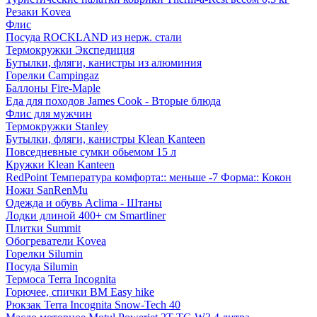
Резаки Kovea
Флис
Посуда ROCKLAND из нерж. стали
Термокружки Экспедиция
Бутылки, фляги, канистры из алюминия
Горелки Campingaz
Баллоны Fire-Maple
Еда для походов James Cook - Вторые блюда
Флис для мужчин
Термокружки Stanley
Бутылки, фляги, канистры Klean Kanteen
Повседневные сумки обьемом 15 л
Кружки Klean Kanteen
RedPoint Температура комфорта:: меньше -7 Форма:: Кокон
Ножи SanRenMu
Одежда и обувь Aclima - Штаны
Лодки длиной 400+ см Smartliner
Плитки Summit
Обогреватели Kovea
Горелки Silumin
Посуда Silumin
Термоса Terra Incognita
Горючее, спички BM Easy hike
Рюкзак Terra Incognita Snow-Tech 40