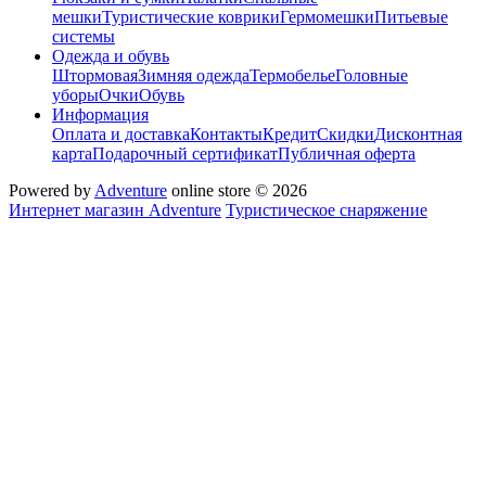
мешки
Туристические коврики
Гермомешки
Питьевые
системы
Одежда и обувь
Штормовая
Зимняя одежда
Термобелье
Головные
уборы
Очки
Обувь
Информация
Оплата и доставка
Контакты
Кредит
Скидки
Дисконтная
карта
Подарочный сертификат
Публичная оферта
Powered by
Adventure
online store © 2026
Интернет магазин Adventure
Туристическое снаряжение