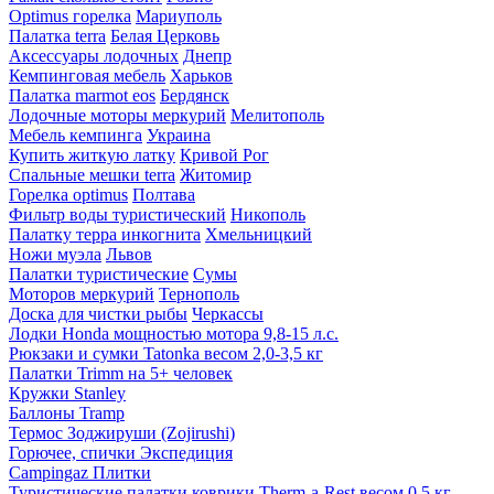
Optimus горелка
Мариуполь
Палатка terra
Белая Церковь
Аксессуары лодочных
Днепр
Кемпинговая мебель
Харьков
Палатка marmot eos
Бердянск
Лодочные моторы меркурий
Мелитополь
Мебель кемпинга
Украина
Купить житкую латку
Кривой Рог
Спальные мешки terra
Житомир
Горелка optimus
Полтава
Фильтр воды туристический
Никополь
Палатку терра инкогнита
Хмельницкий
Ножи муэла
Львов
Палатки туристические
Сумы
Моторов меркурий
Тернополь
Доска для чистки рыбы
Черкассы
Лодки Honda мощностью мотора 9,8-15 л.с.
Рюкзаки и сумки Tatonka весом 2,0-3,5 кг
Палатки Trimm на 5+ человек
Кружки Stanley
Баллоны Tramp
Термос Зоджируши (Zojirushi)
Горючее, спички Экспедиция
Campingaz Плитки
Туристические палатки коврики Therm-a-Rest весом 0,5 кг