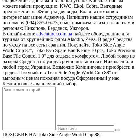
снаряжение с доставкой в любой уголок Киева. У нас вы
можете найти продукцию: KWC, Ekol, Cobra. Выгодные
предложения на Фильтры для воды, Еда для походов в
интернет магазине Адвенчер. Напишите нашим сотрудникам
по номеру (094) 855-05-73, и мы поможем заказать клиентам в
регионах: Никополь, Бердянск, Ужгород.
В онлайн-шопе
adventurer.com.ua
найдете оборудование для
туризма от крупнейших фирм Aladdin, Zeiss. В ряде Средства
по уходу на все есть гарантия. Покупайте Toko Side Angle
World Cup 87°, Toko Evo Spare Bands Fine 10 pcs, Toko Precision
Base File Control 1.0° для отдыха с комфортом. Любой товар из
раздела Средства по уходу срочно доставится в Николаев или
любой город Украины. Возможно Кемпинговые приобрести в
кредит. Покупайте в Toko Side Angle World Cup 88° по
выгодным ценам походная посуда Оформленный у нас
Кемпинговые - ваш лучший выбор.
ПОХОЖИЕ НА Toko Side Angle World Cup 88°