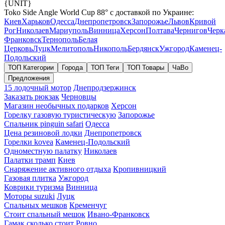
{UNIT}
Toko Side Angle World Cup 88° с доставкой по Украине:
Киев
Харьков
Одесса
Днепропетровск
Запорожье
Львов
Кривой
Рог
Николаев
Мариуполь
Винница
Херсон
Полтава
Чернигов
Черк
Франковск
Тернополь
Белая
Церковь
Луцк
Мелитополь
Никополь
Бердянск
Ужгород
Каменец-
Подольский
ТОП Категории
Города
ТОП Теги
ТОП Товары
ЧаВо
Предложения
15 лодочный мотор
Днепродзержинск
Заказать рюкзак
Черновцы
Магазин необычных подарков
Херсон
Горелку газовую туристическую
Запорожье
Спальник pinguin safari
Одесса
Цена резиновой лодки
Днепропетровск
Горелки kovea
Каменец-Подольский
Одноместную палатку
Николаев
Палатки трамп
Киев
Снаряжение активного отдыха
Кропивницкий
Газовая плитка
Ужгород
Коврики туризма
Винница
Моторы suzuki
Луцк
Спальных мешков
Кременчуг
Стоит спальный мешок
Ивано-Франковск
Гамак сколько стоит
Ровно