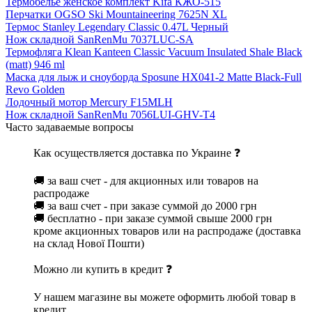
Термобелье женское комплект Kifa КЖО-515
Перчатки OGSO Ski Mountaineering 7625N XL
Термос Stanley Legendary Classic 0.47L Черный
Нож складной SanRenMu 7037LUC-SA
Термофляга Klean Kanteen Classic Vacuum Insulated Shale Black
(matt) 946 ml
Маска для лыж и сноуборда Sposune HX041-2 Matte Black-Full
Revo Golden
Лодочный мотор Mercury F15MLH
Нож складной SanRenMu 7056LUI-GHV-T4
Часто задаваемые вопросы
Как осуществляется доставка по Украине ❓
🚚 за ваш счет - для акционных или товаров на
распродаже
🚚 за ваш счет - при заказе суммой до 2000 грн
🚚 бесплатно - при заказе суммой свыше 2000 грн
кроме акционных товаров или на распродаже (доставка
на склад Нової Пошти)
Можно ли купить в кредит ❓
У нашем магазине вы можете оформить любой товар в
кредит