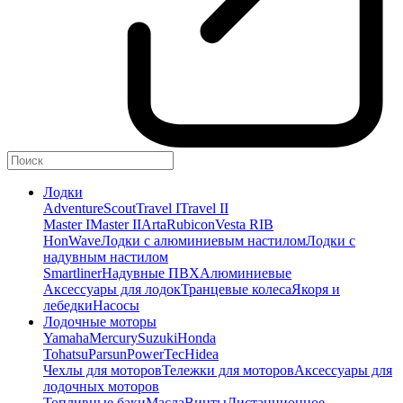
Лодки
Adventure
Scout
Travel I
Travel II
Master I
Master II
Arta
Rubicon
Vesta RIB
HonWave
Лодки с алюминиевым настилом
Лодки с
надувным настилом
Smartliner
Надувные ПВХ
Алюминиевые
Аксессуары для лодок
Транцевые колеса
Якоря и
лебедки
Насосы
Лодочные моторы
Yamaha
Mercury
Suzuki
Honda
Tohatsu
Parsun
PowerTec
Hidea
Чехлы для моторов
Тележки для моторов
Аксессуары для
лодочных моторов
Топливные баки
Масла
Винты
Дистанционное