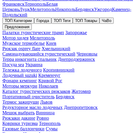
Франковск
Тернополь
Белая
Церковь
Луцк
Мелитополь
Никополь
Бердянск
Ужгород
Каменец-
Подольский
ТОП Категории
Города
ТОП Теги
ТОП Товары
ЧаВо
Предложения
Палатки туристические трамп
Запорожье
Мотор хидея
Мелитополь
Мужское термобелье
Киев
Рюкзак osprey flare
Хмельницкий
Самонадувающийся туристический
Черновцы
Терра инкогнита спальник
Днепродзержинск
Посуда sea
Украина
Тележка лодочного
Кропивницкий
Лодочный suzuki
Кременчуг
Фонари кемпинг
Кривой Рог
Моторы меркури
Николаев
Каталог туристических рюкзаков
Житомир
Портативный очиститель
Бердянск
Термос зажируши
Львов
Редукторное масло лодочных
Днепропетровск
Мешок выбрать
Винница
Рюкзаки дакине
Ровно
Коврики туризма
Тернополь
Газовые баллончики
Сумы