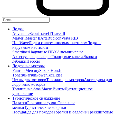
Лодки
Adventure
Scout
Travel I
Travel II
Master I
Master II
Arta
Rubicon
Vesta RIB
HonWave
Лодки с алюминиевым настилом
Лодки с
надувным настилом
Smartliner
Надувные ПВХ
Алюминиевые
Аксессуары для лодок
Транцевые колеса
Якоря и
лебедки
Насосы
Лодочные моторы
Yamaha
Mercury
Suzuki
Honda
Tohatsu
Parsun
PowerTec
Hidea
Чехлы для моторов
Тележки для моторов
Аксессуары для
лодочных моторов
Топливные баки
Масла
Винты
Дистанционное
управление
Туристическое снаряжение
Палатки
Рюкзаки и сумки
Спальные
мешки
Туристические коврики
Посуда
Еда для походов
Горелки и баллоны
Треккинговые