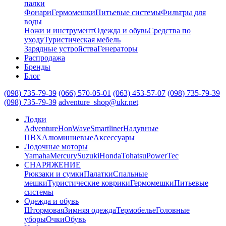
палки
Фонари
Гермомешки
Питьевые системы
Фильтры для
воды
Ножи и инструмент
Одежда и обувь
Средства по
уходу
Туристическая мебель
Зарядные устройства
Генераторы
Распродажа
Бренды
Блог
(098) 735-79-39
(066) 570-05-01
(063) 453-57-07
(098) 735-79-39
(098) 735-79-39
adventure_shop@ukr.net
Лодки
Adventure
HonWave
Smartliner
Надувные
ПВХ
Алюминиевые
Аксессуары
Лодочные моторы
Yamaha
Mercury
Suzuki
Honda
Tohatsu
PowerTec
СНАРЯЖЕНИЕ
Рюкзаки и сумки
Палатки
Спальные
мешки
Туристические коврики
Гермомешки
Питьевые
системы
Одежда и обувь
Штормовая
Зимняя одежда
Термобелье
Головные
уборы
Очки
Обувь