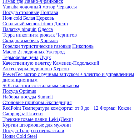
Гамак где
Ивано-Франковск
Yamaha лодочный мотор
Черкассы
Посуда столовые
Полтава
Нож cold
Белая Церковь
Спальный мешок trimm
Днепр
Палатку pinguin
Одесса
Терра инкогнита рюкзак
Чернигов
Складная мебель
Харьков
Горелки туристические газовые
Никополь
Масло 2т лодочных
Ужгород
Термобелье цена
Луцк
Качественную палатку
Каменец-Подольский
Аксессуары лодочного
Херсон
PowerTec мотор с ручным запуском + электро и управлением
дистанционным
SOL палатки со стальным каркасом
Посуда Optimus
Наборы посуды Summit
Столовые приборы Экспедиция
RedPoint Температура комфорта:: от 0 до +12 Форма:: Кокон
Campingaz Плитки
Треккинговые палки Leki (Леки)
Куртки штормовые для мужчин
Посуда Tramp из нерж. стали
Ножи Cold Steel