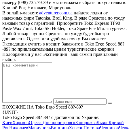
номеру (098) 735-79-39 и мы поможем выбрать покупателям в:
Кривой Рог, Николаев, Мариуполь.
В онлайн-маркете
adventurer.com.ua
найдете лодки от
надежных фирм Tatonka, Broil King. В ряде Средства по уходу
каждый товар с гарантией. Приобретите Toko Express TF90
Paste Wax 75ml, Toko Ski Holder, Toko Spare File M для туризма.
Любой товар группы Средства по уходу будет быстро
доставлен в Одесса или удобную точку. Вы сможете
Экспедиция купить в кредит. Закажите в Toko Ergo Speed 88?
-89? по привлекательным ценам туристические коврики
Подобранный у нас Экспедиция - ваш самый правильный
выбор.
ПОХОЖИЕ НА Toko Ergo Speed 88?-89?
{UNIT}
Toko Ergo Speed 88?-89? с доставкой по Украине:
Киев
Харьков
Одесса
Днепропетровск
Запорожье
Львов
Кривой
Рог
Николаев
Мариуполь
Винница
Херсон
Полтава
Чернигов
Черк