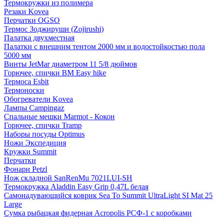
Термокружки из полимера
Резаки Kovea
Перчатки OGSO
Термос Зоджируши (Zojirushi)
Палатка двухместная
Палатки с внешним тентом 2000 мм и водостойкостью пола
5000 мм
Винты JetMar диаметром 11 5/8 дюймов
Горючее, спички BM Easy hike
Термоса Esbit
Термоноски
Обогреватели Kovea
Лампы Campingaz
Спальные мешки Marmot - Кокон
Горючее, спички Tramp
Наборы посуды Optimus
Ножи Экспедиция
Кружки Summit
Перчатки
Фонари Petzl
Нож складной SanRenMu 7021LUI-SH
Термокружка Aladdin Easy Grip 0,47L белая
Самонадувающийся коврик Sea To Summit UltraLight SI Mat 25
Large
Сумка рыбацкая фидерная Acropolis РСФ-1 с коробками