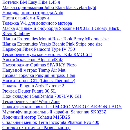
Котелок BM Easy Hike 1,45 л
Маска горнолыжная Julbo Elara black zebra light
Накидка, пончо от дождя Aotu
Паста с грибами Харчи
Тележка V-1 для лодочного мотора
Маска для лыж и сноуборда Sposune HX012-1 Glossy Black-
Revo Rainbow
Шапка Extremities Mount Rose Took Berry Mix one size
Шапка Extremities Vergio Beanie Pink Stripe one size
Паракорд Fibex Paracord Type IV 750
Термобелье мужское комплект Kifa КМО-611
Альпийская соль AlpenJodSalz
Пьезоподжиг Optimus SPARKY Piezo
Надувной матрас Tramp Air Mat
Газовая горелка Pinguin Surpass Titan
Носки Lorpen CIT (Liners Thermolite)
Палатка Pinguin Arris Extreme 2
Рюкзак Deuter Futura 30 SL
Нож складной SanRenMu 7007LVK-GH
Термобелье CamP Warm Zone
Палки треккинговые Leki MICRO VARIO CARBON LADY
Мультифункциональный карабин Sanrenmu SK023Z
Лодочный мотор Tohatsu M15D2S
Спальный мешок Terra Incognita Pharaon Evo 400
Спички охотничьи «Развел костер