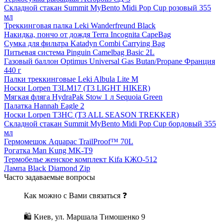
Складной стакан Summit MyBento Midi Pop Cup розовый 355
мл
Треккинговая палка Leki Wanderfreund Black
Накидка, пончо от дождя Terra Incognita CapeBag
Сумка для фильтра Katadyn Combi Carrying Bag
Питьевая система Pinguin Camelbag Basic 2L
Газовый баллон Optimus Universal Gas Butan/Propane Франция
440 г
Палки треккинговые Leki Albula Lite M
Носки Lorpen T3LM17 (T3 LIGHT HIKER)
Мягкая фляга HydraPak Stow 1 л Sequoia Green
Палатка Hannah Eagle 2
Носки Lorpen T3HC (T3 ALL SEASON TREKKER)
Складной стакан Summit MyBento Midi Pop Cup бордовый 355
мл
Гермомешок Aquapac TrailProof™ 70L
Рогатка Man Kung MK-T9
Термобелье женское комплект Kifa КЖО-512
Лампа Black Diamond Zip
Часто задаваемые вопросы
Как можно с Вами связаться ❓
🛍 Киев, ул. Маршала Тимошенко 9