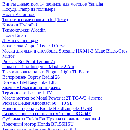
Винты диаметром 14 дюймов для моторов Yamaha
Посуда Tramp из полимера
Ножи Victorinox
Треккинговые палки Leki (Леки)
Кружки HydraPak
Термокружки Aladdin
Ножи Enlan
Лампы Campingaz
Зажигалка Zippo Classical Curve
Маска для лыж и сноуборда Sposune HX041-3 Matte Black-Grey
Mirror
Рюкзак RedPoint Terrain 75
Палатка Terra Incognita Maxlite 2 Alu
Tреккинговые палки Pinguin Light TL Foam
Велорюкзак Osprey Radial 26
Котелок BM Easy Hike 1,8 л
Значек «Техаский рейнджер»
Термоноски Lasting HTV
Масло моторное Motul Powerjet 2T TC-W3 4 литра
Рюкзак Deuter Aircontact 60 + 10 SL
Налобный фонарь Biolite HeadLamp 330 USB
Газовая горелка со шлангом Tramp TRG-047
Сублиматы Trek'n Eat Пряная говядина с лапшой
Лодочный мотор Honda BF15SHSU
Термосумка рыбацкая Acropolis СД-3