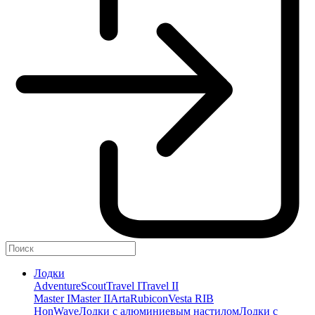
Лодки
Adventure
Scout
Travel I
Travel II
Master I
Master II
Arta
Rubicon
Vesta RIB
HonWave
Лодки с алюминиевым настилом
Лодки с