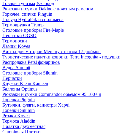
Товары туризма
Ужгород
Рюкзаки и сумки Dakine с поясным ременем
Горючее, спички Pinguin
Посуда HydraPak из полимера
Термокружки Tramp
Столовые приборы Fire-Maple
Перчатки OGSO
Термоноски
Лампы Kovea
Винты для моторов Mercury с шагом 17 дюймов
Туристические палатки коврики Terra Incognita - подушки
Распродажа Petzl фонариков
Ведра Summit
Столовые приборы Silumin
Перчатки
Кружки Klean Kanteen
Баллоны Optimus
Рюкзаки и сумки Commandor обьемом 95-100+ л
Горелки Pinguin
Бутылки, фляги, канистры Харчі
Горелки Silumin
Резаки Kovea
Термоса Aladdin
Палатка двухместная
Campingaz Плитки