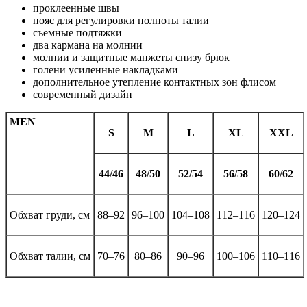
проклеенные швы
пояс для регулировки полноты талии
съемные подтяжки
два кармана на молнии
молнии и защитные манжеты снизу брюк
голени усиленные накладками
дополнительное утепление контактных зон флисом
современный дизайн
MEN
S
M
L
XL
XXL
44/46
48/50
52/54
56/58
60/62
Обхват груди, см
88–92
96–100
104–108
112–116
120–124
Обхват талии, см
70–76
80–86
90–96
100–106
110–116