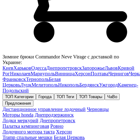
Зимние брюки Commandor Neve Virage с доставкой по
Украине:
Киев
Харьков
Одесса
Днепропетровск
Запорожье
Львов
Кривой
Рог
Николаев
Мариуполь
Винница
Херсон
Полтава
Чернигов
Черк
Франковск
Тернополь
Белая
Церковь
Луцк
Мелитополь
Никополь
Бердянск
Ужгород
Каменец-
Подольский
ТОП Категории
Города
ТОП Теги
ТОП Товары
ЧаВо
Предложения
Дистанционное управление лодочный
Черновцы
Моторы honda
Днепродзержинск
Лодки меркурий
Днепропетровск
Палатка кемпинговая
Ровно
Лодочного мотора такта
Херсон
Tramp спальные мешки
Белая Церковь