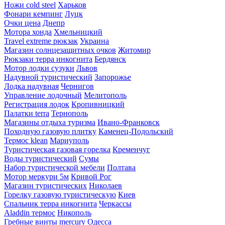
Ножи cold steel
Харьков
Фонари кемпинг
Луцк
Очки цена
Днепр
Мотора хонда
Хмельницкий
Travel extreme рюкзак
Украина
Магазин солнцезащитных очков
Житомир
Рюкзаки терра инкогнита
Бердянск
Мотор лодки сузуки
Львов
Надувной туристический
Запорожье
Лодка надувная
Чернигов
Управление лодочный
Мелитополь
Регистрация лодок
Кропивницкий
Палатки terra
Тернополь
Магазины отдыха туризма
Ивано-Франковск
Походную газовую плитку
Каменец-Подольский
Термос klean
Мариуполь
Туристическая газовая горелка
Кременчуг
Воды туристический
Сумы
Набор туристической мебели
Полтава
Мотор меркури 5м
Кривой Рог
Магазин туристических
Николаев
Горелку газовую туристическую
Киев
Спальник терра инкогнита
Черкассы
Aladdin термос
Никополь
Гребные винты mercury
Одесса