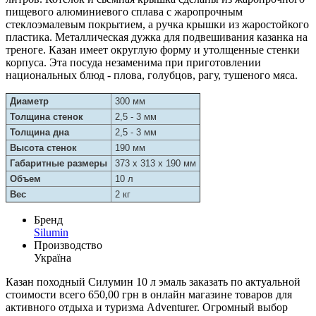
пищевого алюминиевого сплава с жаропрочным
стеклоэмалевым покрытием, а ручка крышки из жаростойкого
пластика. Металлическая дужка для подвешивания казанка на
треноге. Казан имеет округлую форму и утолщенные стенки
корпуса. Эта посуда незаменима при приготовлении
национальных блюд - плова, голубцов, рагу, тушеного мяса.
Диаметр
300 мм
Толщина стенок
2,5 - 3 мм
Толщина дна
2,5 - 3 мм
Высота стенок
190 мм
Габаритные размеры
373 х 313 х 190 мм
Объем
10 л
Вес
2 кг
Бренд
Silumin
Производство
Україна
Казан походный Силумин 10 л эмаль заказать по актуальной
стоимости всего 650,00 грн в онлайн магазине товаров для
активного отдыха и туризма Adventurer. Огромный выбор