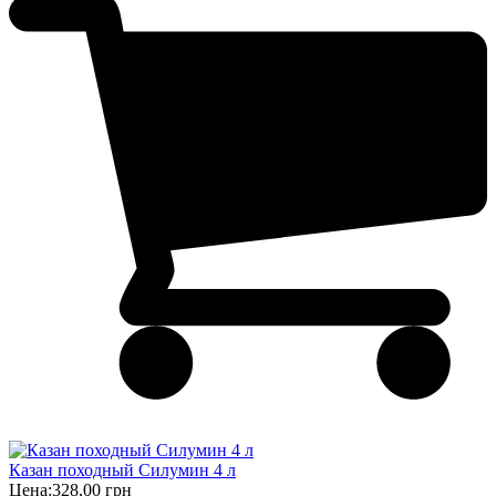
Казан походный Силумин 4 л
Цена:
328,00 грн