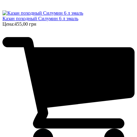
Казан походный Силумин 6 л эмаль
Цена:
455,00 грн