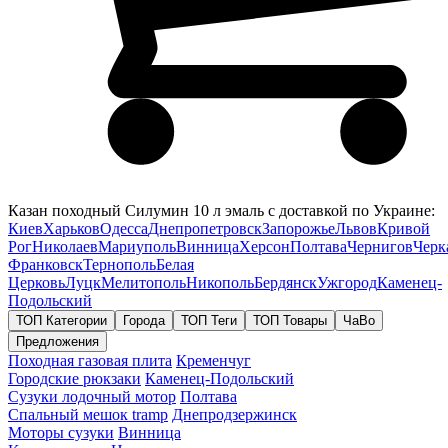
Казан походный Силумин 10 л эмаль с доставкой по Украине:
Киев
Харьков
Одесса
Днепропетровск
Запорожье
Львов
Кривой
Рог
Николаев
Мариуполь
Винница
Херсон
Полтава
Чернигов
Черк
Франковск
Тернополь
Белая
Церковь
Луцк
Мелитополь
Никополь
Бердянск
Ужгород
Каменец-
Подольский
ТОП Категории
Города
ТОП Теги
ТОП Товары
ЧаВо
Предложения
Походная газовая плита
Кременчуг
Городские рюкзаки
Каменец-Подольский
Сузуки лодочный мотор
Полтава
Спальный мешок tramp
Днепродзержинск
Моторы сузуки
Винница