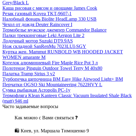
Grey/Black L
Каша рисовая с мясом и овощами James Cook
Резак газовый Kovea TKT-9607-1
Налобный фонарь Biolite HeadLamp 330 USB
Чехол от дождя Deuter Raincover I
Термобелье мужское джемпер Commandor Balance
Палки треккинговые Leki Aergon Lite 2
Лодочный мотор Suzuki DT9.9AS
Нож складной SanRenMu 7023LUI-SGY
Куртка жен. Mammut RUNBOLD WB HOODED JACKET
WOMEN amarante M
Котелок алюминиевый Fire Maple Rice Pot 3 л
Полотенце Pinguin Outdoor Towel Terry M 40х80
Палатка Tramp Sirius 3 v2
Турбопечка щепочница BM Easy Hike Airwood Light+ BM
Перчатки OGSO Ski Mountaineering 7622HVY L
Сумка рыбацкая Acropolis РС-1у
Термофляга Klean Kanteen Classic Vacuum Insulated Shale Black
(matt) 946 ml
Часто задаваемые вопросы
Как можно с Вами связаться ❓
🛍 Киев, ул. Маршала Тимошенко 9