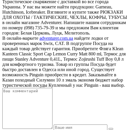
Туристическое снаряжение с доставкой во все города
Украины. У нас вы можете найти продукцию: Garneau,
Hutchinson, Icebreaker. Взгляните и купите также РЮКЗАКИ
ДЛЯ ОХОТЫ / ТАКТИЧЕСКИЕ, ЧЕХЛЫ, КОФРЫ, ТУБУСЫ
в онлайн магазине Adventurer. Напишите нашим сотрудникам
по номеру (098) 735-79-39 и мы предложим Вам клиентам
городов: Белая Церковь, Луцк, Мелитополь.
В онлайн-маркете
adventurer.com.ua
найдете лодки от
проверенных марок Swix, CAT. В подгруппе Посуда на
каждый товар действует гарантия. Приобретите Фляга Klean
Kanteen Classic Sport Cap Lemon Curry Matt 800 ml, Термос для
пищи Stanley Adventure 0,41L, Термос Zojirushi Tuff Boy 0,8 л
для комфортного туризма. Товар из группы Посуда будет
быстро доставлен в Одесса или иной город. Существует
возможность Pinguin приобрести в кредит. Заказывайте в
Казан походный Силумин 10 л эмаль экономя бюджет набор
туристической посуды Купленный у нас Pinguin - ваш выбор.