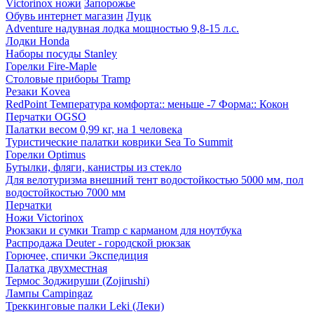
Victorinox ножи
Запорожье
Обувь интернет магазин
Луцк
Adventure надувная лодка мощностью 9,8-15 л.с.
Лодки Honda
Наборы посуды Stanley
Горелки Fire-Maple
Столовые приборы Tramp
Резаки Kovea
RedPoint Температура комфорта:: меньше -7 Форма:: Кокон
Перчатки OGSO
Палатки весом 0,99 кг, на 1 человека
Туристические палатки коврики Sea To Summit
Горелки Optimus
Бутылки, фляги, канистры из стекло
Для велотуризма внешний тент водостойкостью 5000 мм, пол
водостойкостью 7000 мм
Перчатки
Ножи Victorinox
Рюкзаки и сумки Tramp с карманом для ноутбука
Распродажа Deuter - городской рюкзак
Горючее, спички Экспедиция
Палатка двухместная
Термос Зоджируши (Zojirushi)
Лампы Campingaz
Треккинговые палки Leki (Леки)