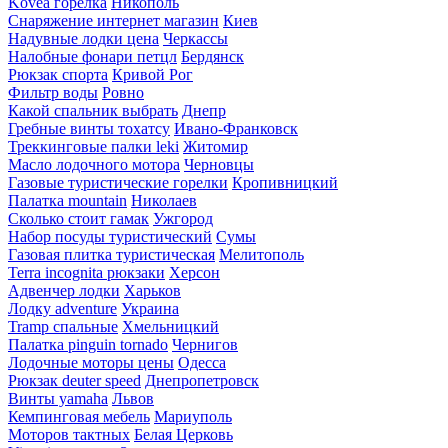
Kovea горелка
Никополь
Снаряжение интернет магазин
Киев
Надувные лодки цена
Черкассы
Налобные фонари петцл
Бердянск
Рюкзак спорта
Кривой Рог
Фильтр воды
Ровно
Какой спальник выбрать
Днепр
Гребные винты тохатсу
Ивано-Франковск
Треккинговые палки leki
Житомир
Масло лодочного мотора
Черновцы
Газовые туристические горелки
Кропивницкий
Палатка mountain
Николаев
Сколько стоит гамак
Ужгород
Набор посуды туристический
Сумы
Газовая плитка туристическая
Мелитополь
Terra incognita рюкзаки
Херсон
Адвенчер лодки
Харьков
Лодку adventure
Украина
Tramp спальные
Хмельницкий
Палатка pinguin tornado
Чернигов
Лодочные моторы цены
Одесса
Рюкзак deuter speed
Днепропетровск
Винты yamaha
Львов
Кемпинговая мебель
Мариуполь
Моторов тактных
Белая Церковь