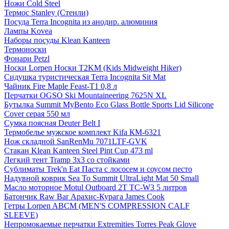
Ножи Cold Steel
Термос Stanley (Стенли)
Посуда Terra Incognita из анодир. алюминия
Лампы Kovea
Наборы посуды Klean Kanteen
Термоноски
Фонари Petzl
Носки Lorpen Носки T2KM (Kids Midweight Hiker)
Сидушка туристическая Terra Incognita Sit Mat
Чайник Fire Maple Feast-Т1 0,8 л
Перчатки OGSO Ski Mountaineering 7625N XL
Бутылка Summit MyBento Eco Glass Bottle Sports Lid Silicone
Cover серая 550 мл
Сумка поясная Deuter Belt I
Термобелье мужское комплект Kifa КМ-6321
Нож складной SanRenMu 7071LTF-GVK
Стакан Klean Kanteen Steel Pint Cup 473 ml
Легкий тент Tramp 3x3 со стойками
Сублиматы Trek'n Eat Паста с лососем и соусом песто
Надувной коврик Sea To Summit UltraLight Mat 50 Small
Масло моторное Motul Outboard 2T TC-W3 5 литров
Батончик Raw Bar Арахис-Курага James Cook
Гетры Lorpen ABCM (MEN'S COMPRESSION CALF
SLEEVE)
Непромокаемые перчатки Extremities Torres Peak Glove