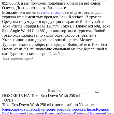
855-05-73, и мы поможем подобрать клиентам регионов:
Одесса, Днепропетровск, Запорожье.
В онлайн-магазине
adventurer.com.ua
найдете товары для
туризма от знаменитых брендов Leki, Raceface. В группе
Средства по уходу вся продукция с гарантией. Покупайте
Toko Prisma Straight Edge 120mm, Toko LF Dibloc red 60g, Toko
Side Angle World Cup 86° для комфортного туризма. Любой
товар ряда Средства по уходу будет скоро отправлен в
Хмельницкий или другой районный центр. Можете
Туристические приобрести в кредит. Выбирайте в Toko Eco
Down Wash 250 ml экономно спальный мешок Купленный у
нас Туристические - верный выбор.
ПОХОЖИЕ НА Toko Eco Down Wash 250 ml
{UNIT}
Toko Eco Down Wash 250 ml с доставкой по Украине:
Киев
Харьков
Одесса
Днепропетровск
Запорожье
Львов
Кривой
Рог
Николаев
Мариуполь
Винница
Херсон
Полтава
Чернигов
Черк