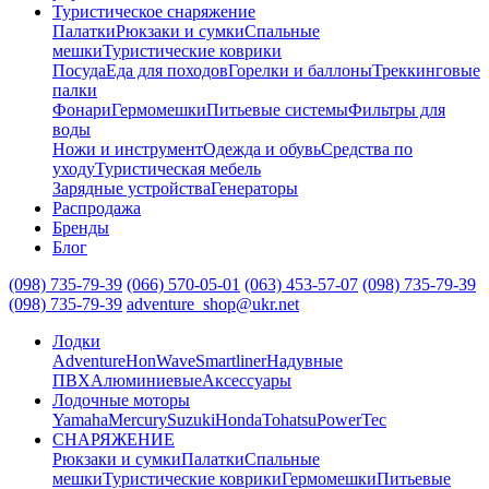
Туристическое снаряжение
Палатки
Рюкзаки и сумки
Спальные
мешки
Туристические коврики
Посуда
Еда для походов
Горелки и баллоны
Треккинговые
палки
Фонари
Гермомешки
Питьевые системы
Фильтры для
воды
Ножи и инструмент
Одежда и обувь
Средства по
уходу
Туристическая мебель
Зарядные устройства
Генераторы
Распродажа
Бренды
Блог
(098) 735-79-39
(066) 570-05-01
(063) 453-57-07
(098) 735-79-39
(098) 735-79-39
adventure_shop@ukr.net
Лодки
Adventure
HonWave
Smartliner
Надувные
ПВХ
Алюминиевые
Аксессуары
Лодочные моторы
Yamaha
Mercury
Suzuki
Honda
Tohatsu
PowerTec
СНАРЯЖЕНИЕ
Рюкзаки и сумки
Палатки
Спальные
мешки
Туристические коврики
Гермомешки
Питьевые