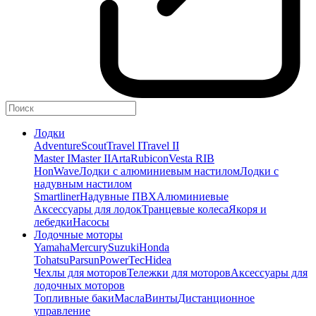
Лодки
Adventure
Scout
Travel I
Travel II
Master I
Master II
Arta
Rubicon
Vesta RIB
HonWave
Лодки с алюминиевым настилом
Лодки с
надувным настилом
Smartliner
Надувные ПВХ
Алюминиевые
Аксессуары для лодок
Транцевые колеса
Якоря и
лебедки
Насосы
Лодочные моторы
Yamaha
Mercury
Suzuki
Honda
Tohatsu
Parsun
PowerTec
Hidea
Чехлы для моторов
Тележки для моторов
Аксессуары для
лодочных моторов
Топливные баки
Масла
Винты
Дистанционное
управление