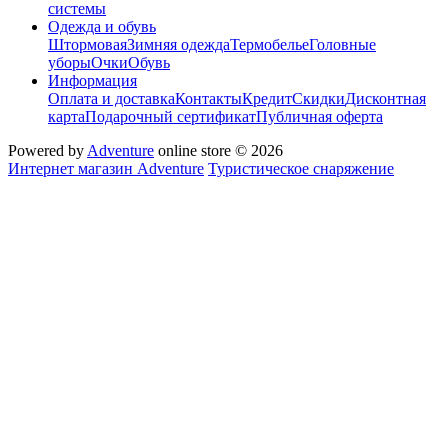
системы
Одежда и обувь
Штормовая
Зимняя одежда
Термобелье
Головные
уборы
Очки
Обувь
Информация
Оплата и доставка
Контакты
Кредит
Скидки
Дисконтная
карта
Подарочный сертификат
Публичная оферта
Powered by
Adventure
online store © 2026
Интернет магазин Adventure
Туристическое снаряжение