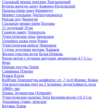
Спальный мешок пингвин
Хмельницкий
Купить житкую латку
Каменец-Подольский
Палатка tramp space
Кременчуг
Мармот спальник
Днепродзержинск
Рюкзак под
Чернигов
Спальные мешки totem
Полтава
15 лодочный
Луцк
Газовую лампу
Тернополь
Туристические цена
Запорожье
Victorinox ножи цена
Ровно
Туристическая мебель
Черновцы
Сузуки лодочные моторы
Харьков
Фильтр очистки воды
Белая Церковь
Parsun мотор с ручным запуском, мощностью 4-7,5 л.с.
Флис
Наборы посуды Tramp
Campingaz Плитки
Резаки Kovea
RedPoint Температура комфорта:: от -7 до 0 Форма:: Кокон
Для велотуризма тент на 2 человека, водостойкость пола
10000+ мм
Термос Зоджируши (Zojirushi)
Туристические палатки Terra Incognita весом 3,0-3,5 кг
Дорожные сумки, женские
Кружки Tramp