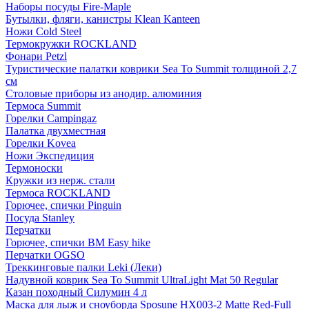
Наборы посуды Fire-Maple
Бутылки, фляги, канистры Klean Kanteen
Ножи Cold Steel
Термокружки ROCKLAND
Фонари Petzl
Туристические палатки коврики Sea To Summit толщиной 2,7
см
Столовые приборы из анодир. алюминия
Термоса Summit
Горелки Campingaz
Палатка двухместная
Горелки Kovea
Ножи Экспедиция
Термоноски
Кружки из нерж. стали
Термоса ROCKLAND
Горючее, спички Pinguin
Посуда Stanley
Перчатки
Горючее, спички BM Easy hike
Перчатки OGSO
Треккинговые палки Leki (Леки)
Надувной коврик Sea To Summit UltraLight Mat 50 Regular
Казан походный Силумин 4 л
Маска для лыж и сноуборда Sposune HX003-2 Matte Red-Full