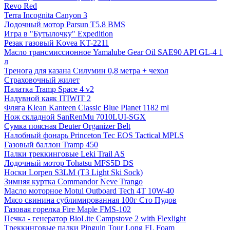
Revo Red
Terra Incognita Canyon 3
Лодочный мотор Parsun T5.8 BMS
Игра в "Бутылочку" Expedition
Резак газовый Kovea KT-2211
Масло трансмиссионное Yamalube Gear Oil SAE90 API GL-4 1
л
Тренога для казана Силумин 0,8 метра + чехол
Страховочный жилет
Палатка Tramp Space 4 v2
Надувной каяк ITIWIT 2
Фляга Klean Kanteen Classic Blue Planet 1182 ml
Нож складной SanRenMu 7010LUI-SGX
Сумка поясная Deuter Organizer Belt
Налобный фонарь Princeton Tec EOS Tactical MPLS
Газовый баллон Tramp 450
Палки треккинговые Leki Trail AS
Лодочный мотор Tohatsu MFS5D DS
Носки Lorpen S3LM (T3 Light Ski Sock)
Зимняя куртка Commandor Neve Trango
Масло моторное Motul Outboard Tech 4T 10W-40
Мясо свинина сублимированная 100г Сто Пудов
Газовая горелка Fire Maple FMS-102
Печка - генератор BioLite Campstove 2 with Flexlight
Tреккинговые палки Pinguin Tour Long FL Foam