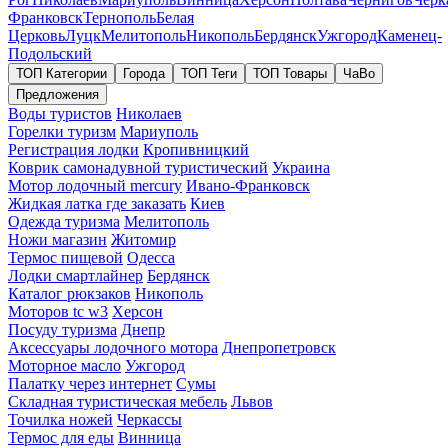
Франковск
Тернополь
Белая
Церковь
Луцк
Мелитополь
Никополь
Бердянск
Ужгород
Каменец-
Подольский
ТОП Категории
Города
ТОП Теги
ТОП Товары
ЧаВо
Предложения
Воды туристов
Николаев
Горелки туризм
Мариуполь
Регистрация лодки
Кропивницкий
Коврик самонадувной туристический
Украина
Мотор лодочный mercury
Ивано-Франковск
Жидкая латка где заказать
Киев
Одежда туризма
Мелитополь
Ножи магазин
Житомир
Термос пищевой
Одесса
Лодки смартлайнер
Бердянск
Каталог рюкзаков
Никополь
Моторов tc w3
Херсон
Посуду туризма
Днепр
Аксессуары лодочного мотора
Днепропетровск
Моторное масло
Ужгород
Палатку через интернет
Сумы
Складная туристическая мебель
Львов
Точилка ножей
Черкассы
Термос для еды
Винница