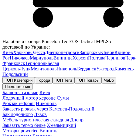
Налобный фонарь Princeton Tec EOS Tactical MPLS с
доставкой по Украине:
Киев
Харьков
Одесса
Днепропетровск
Запорожье
Львов
Кривой
Рог
Николаев
Мариуполь
Винница
Херсон
Полтава
Чернигов
Черк
Франковск
Тернополь
Белая
Церковь
Луцк
Мелитополь
Никополь
Бердянск
Ужгород
Каменец-
Подольский
ТОП Категории
Города
ТОП Теги
ТОП Товары
ЧаВо
Предложения
Баллоны газовые
Киев
Лодочный мотор херсоне
Сумы
Рюкзак redpoint
Никополь
Заказать рюкзак через
Каменец-Подольский
Бак лодочного
Львов
Мебель туристическая складная
Днепр
Заказать термо белье
Хмельницкий
Моторы powertec
Винница