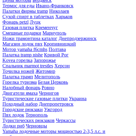
Цены моторы
Бердянск
Термос для еды
Ивано-Франковск
Палатки фирмы tramp
Николаев
Сухой спирт в таблетках
Харьков
Фонарь petzl
Луцк
Газовая плитка
Кременчуг
Смешные подарки
Мариуполь
Ножи трамонтина каталог
Днепродзержинск
Магазин лодок пвх
Кропивницкий
Мотор yamaha f6cmhs
Полтава
Палатка tramp nishe
Кривой Рог
Kovea горелка
Запорожье
Спальник marmot trestles
Херсон
Точилка ножей
Житомир
Палатка трамп
Мелитополь
Горелка туризма
Белая Церковь
Налобный фонарь
Ровно
Двигатели ямаха
Чернигов
Туристические газовые плитки
Украина
Походный набор
Днепропетровск
Городские рюкзаки
Ужгород
Пвх лодок
Тернополь
Туристических рюкзаков
Черкассы
Лодки риб
Черновцы
Yamaha лодочные моторы мощностью 2-3,5 л.с. и