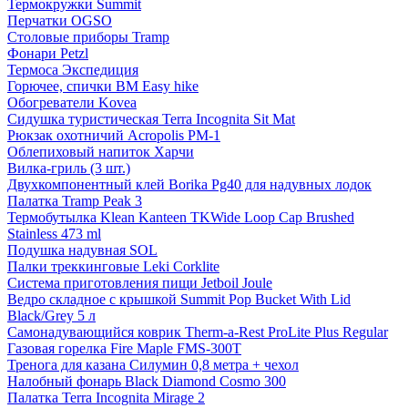
Термокружки Summit
Перчатки OGSO
Столовые приборы Tramp
Фонари Petzl
Термоса Экспедиция
Горючее, спички BM Easy hike
Обогреватели Kovea
Сидушка туристическая Terra Incognita Sit Mat
Рюкзак охотничий Acropolis РМ-1
Облепиховый напиток Харчи
Вилка-гриль (3 шт.)
Двухкомпонентный клей Borika Pg40 для надувных лодок
Палатка Tramp Peak 3
Термобутылка Klean Kanteen TKWide Loop Cap Brushed
Stainless 473 ml
Подушка надувная SOL
Палки треккинговые Leki Corklite
Система приготовления пищи Jetboil Joule
Ведро складное с крышкой Summit Pop Bucket With Lid
Black/Grey 5 л
Самонадувающийся коврик Therm-a-Rest ProLite Plus Regular
Газовая горелка Fire Maple FMS-300T
Тренога для казана Силумин 0,8 метра + чехол
Налобный фонарь Black Diamond Cosmo 300
Палатка Terra Incognita Mirage 2