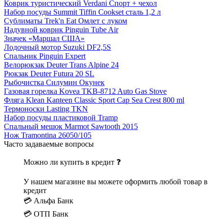
Коврик туристический Verdani Спорт + чехол
Набор посуды Summit Tiffin Cookset сталь 1,2 л
Сублиматы Trek'n Eat Омлет с луком
Надувной коврик Pinguin Tube Air
Значек «Маршал США»
Лодочный мотор Suzuki DF2,5S
Спальник Pinguin Expert
Велорюкзак Deuter Trans Alpine 24
Рюкзак Deuter Futura 20 SL
Рыбочистка Силумин Окунек
Газовая горелка Kovea TKB-8712 Auto Gas Stove
Фляга Klean Kanteen Classic Sport Cap Sea Crest 800 ml
Термоноски Lasting TKN
Набор посуды пластиковой Tramp
Спальный мешок Marmot Sawtooth 2015
Нож Tramontina 26050/105
Часто задаваемые вопросы
Можно ли купить в кредит ❓
У нашем магазине вы можете оформить любой товар в
кредит
💳 Альфа Банк
💳 ОТП Банк