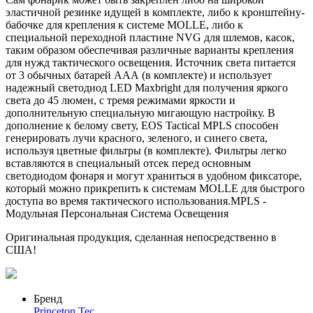
эластичной резинке идущей в комплекте, либо к кронштейну-
бабочке для крепления к системе MOLLE, либо к
специальной переходной пластине NVG для шлемов, касок,
таким образом обеспечивая различные варианты крепления
для нужд тактического освещения. Источник света питается
от 3 обычных батарей ААА (в комплекте) и использует
надежный светодиод LED Maxbright для получения яркого
света до 45 люмен, с тремя режимами яркости и
дополнительную специальную мигающую настройку. В
дополнение к белому свету, EOS Tactical MPLS способен
генерировать лучи красного, зеленого, и синего света,
используя цветные фильтры (в комплекте). Фильтры легко
вставляются в специальный отсек перед основным
светодиодом фонаря и могут храниться в удобном фиксаторе,
который можно прикрепить к системам MOLLE для быстрого
доступа во время тактического использования.MPLS -
Модульная Персональная Система Освещения
Оригинальная продукция, сделанная непосредственно в
США!
Бренд
Princeton Tec