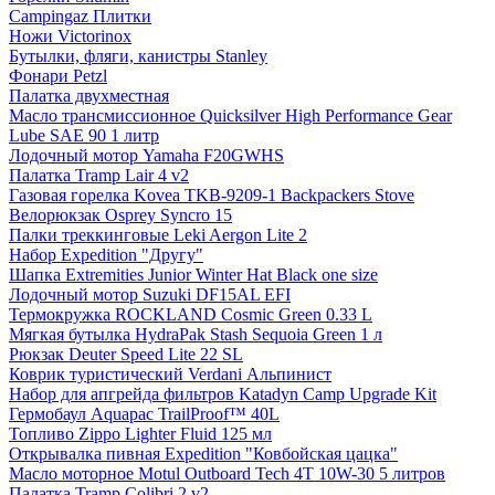
Campingaz Плитки
Ножи Victorinox
Бутылки, фляги, канистры Stanley
Фонари Petzl
Палатка двухместная
Масло трансмиссионное Quicksilver High Performance Gear
Lube SAE 90 1 литр
Лодочный мотор Yamaha F20GWHS
Палатка Tramp Lair 4 v2
Газовая горелка Kovea TKB-9209-1 Backpackers Stove
Велорюкзак Osprey Syncro 15
Палки треккинговые Leki Aergon Lite 2
Набор Expedition "Другу"
Шапка Extremities Junior Winter Hat Black one size
Лодочный мотор Suzuki DF15AL EFI
Термокружка ROCKLAND Cosmic Green 0.33 L
Мягкая бутылка HydraPak Stash Sequoia Green 1 л
Рюкзак Deuter Speed Lite 22 SL
Коврик туристический Verdani Альпинист
Набор для апгрейда фильтров Katadyn Camp Upgrade Kit
Гермобаул Aquapac TrailProof™ 40L
Топливо Zippo Lighter Fluid 125 мл
Открывалка пивная Expedition "Ковбойская цацка"
Масло моторное Motul Outboard Tech 4T 10W-30 5 литров
Палатка Tramp Colibri 2 v2