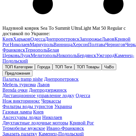
Надувной коврик Sea To Summit UltraLight Mat 50 Regular с
доставкой по Украине:
Киев
Харьков
Одесса
Днепропетровск
Запорожье
Львов
Кривой
Рог
Николаев
Мариуполь
Винница
Херсон
Полтава
Чернигов
Черк
Франковск
Тернополь
Белая
Церковь
Луцк
Мелитополь
Никополь
Бердянск
Ужгород
Каменец-
Подольский
ТОП Категории
Города
ТОП Теги
ТОП Товары
ЧаВо
Предложения
Палатка tramp nishe
Днепропетровск
Мебель туризма
Львов
Brenda очки
Днепродзержинск
Дистанционное управление лодку
Одесса
Нож викторинокс
Черкассы
Фильтры воды туристов
Украина
Газовая лампа
Киев
Аксессуары лодки
Николаев
Двухтактные лодочные моторы
Кривой Рог
Термобелье мужское
Ивано-Франковск
Заказать палатку
Каменец-Подольский