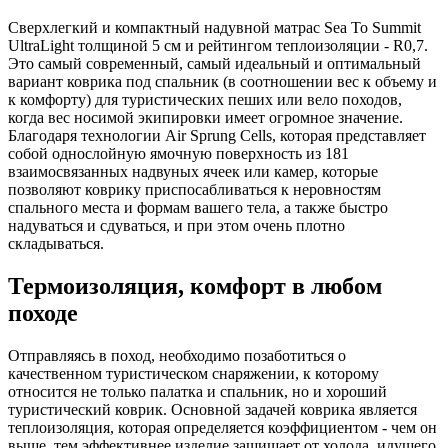
Сверхлегкий и компактный надувной матрас Sea To Summit
UltraLight толщиной 5 см и рейтингом теплоизоляции - R0,7.
Это самый современный, самый идеальный и оптимальный
вариант коврика под спальник (в соотношении вес к объему и
к комфорту) для туристических пеших или вело походов,
когда вес носимой экипировки имеет огромное значение.
Благодаря технологии Air Sprung Cells, которая представляет
собой однослойную ямочную поверхность из 181
взаимосвязанных надвуных ячеек или камер, которые
позволяют коврику приспосабливаться к неровностям
спального места и формам вашего тела, а также быстро
надуваться и сдуваться, и при этом очень плотно
складываться.
Термоизоляция, комфорт в любом
походе
Отправляясь в поход, необходимо позаботиться о
качественном туристическом снаряжении, к которому
относится не только палатка и спальник, но и хороший
туристический коврик. Основной задачей коврика является
теплоизоляция, которая определяется коэффициентом - чем он
выше, тем эффективнее изделие защищает от холода, идущего