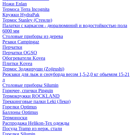
Ножи Enlan
Термоса Terra Incognita
Кружки HydraPak
Термос Stanley (Стенли)
Палатки с каркасом - дюралюминий и водостойкостью пола
6000 мм
Столовые приборы из дерева
Резаки Campingaz
Перчатки
Перчатки OGSO
Обогреватели Kovea
Плитки Kovea
Термос Зоджируши (Zojirushi)
Рюкзаки для лыж и сноуборда весом 1,5-2,0 кг обьемом 15-21
л
Столовые приборы Silumin
Горючее, спички Pinguin
Термокружки ROCKLAND
Треккинговые палки Leki (Леки)
Горелки Optimus
Баллоны Optimus
Термоноски
Распродажа Helikon-Tex одежды
Посуда Tramp из нерж. стали
Горелки Silumin