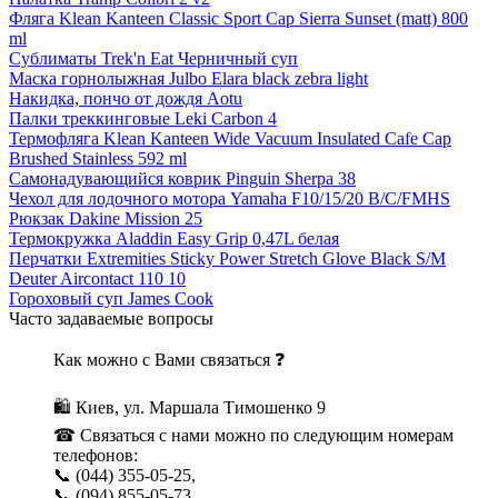
Фляга Klean Kanteen Classic Sport Cap Sierra Sunset (matt) 800
ml
Сублиматы Trek'n Eat Черничный суп
Маска горнолыжная Julbo Elara black zebra light
Накидка, пончо от дождя Aotu
Палки треккинговые Leki Carbon 4
Термофляга Klean Kanteen Wide Vacuum Insulated Cafe Cap
Brushed Stainless 592 ml
Самонадувающийся коврик Pinguin Sherpa 38
Чехол для лодочного мотора Yamaha F10/15/20 B/C/FMHS
Рюкзак Dakine Mission 25
Термокружка Aladdin Easy Grip 0,47L белая
Перчатки Extremities Sticky Power Stretch Glove Black S/M
Deuter Aircontact 110 10
Гороховый суп James Cook
Часто задаваемые вопросы
Как можно с Вами связаться ❓
🛍 Киев, ул. Маршала Тимошенко 9
☎ Связаться с нами можно по следующим номерам
телефонов:
📞 (044) 355-05-25,
📞 (094) 855-05-73