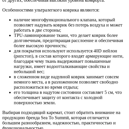
от других, обеспечивая высокий уровень комфорта.
Особенностями ультралегкого коврика являются:
наличие многофункционального клапана, который
позволяет надувать коврик без потерь воздуха и может
работать в две стороны;
TРU-ламинирование ткани, что делает коврик более
долговечным, предотвращая расслоение и обеспечивая
более высокую прочность;
для покрытия используют используется 40D нейлон
(рипстоп), в состав которого входят армирующие нити,
благодаря чему ткань выдерживает повышенные
нагрузки, имеет водоотталкивающие свойства и
небольшой вес;
в сложенном виде надувной коврик занимает совсем
немного места, а в разложенном позволяет свободно
расположиться во время отдыха;
его толщина в надутом состоянии составляет 5 см, что
обеспечивает защиту от контакта с холодной
поверхностью земли.
Выбирая подходящий каремат, стоит обратить внимание на
продукцию бренда Sea To Summit, которая отличается
большим разнообразием, надежностью, практичностью и
функциональностью.