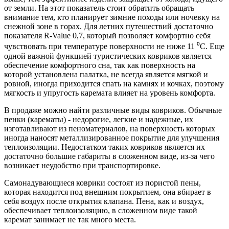
от земли. На этот показатель стоит обратить обращать
внимание тем, кто планирует зимние походы или ночевку на
снежной зоне в горах. Для летних путешествий достаточно
показателя R-Value 0,7, который позволяет комфортно себя
чувствовать при температуре поверхности не ниже 11 ⁰С. Еще
одной важной функцией туристических ковриков является
обеспечение комфортного сна, так как поверхность на
которой установлена палатка, не всегда является мягкой и
ровной, иногда приходится спать на камнях и кочках, поэтому
мягкость и упругость каремата влияет на уровень комфорта.
В продаже можно найти различные виды ковриков. Обычные
пенки (карематы) - недорогие, легкие и надежные, их
изготавливают из пеноматериалов, на поверхность которых
иногда наносят металлизированное покрытие для улучшения
теплоизоляции. Недостатком таких ковриков является их
достаточно большие габариты в сложенном виде, из-за чего
возникает неудобство при транспортировке.
Самонадувающиеся коврики состоят из пористой пены,
которая находится под внешним покрытием, она вбирает в
себя воздух после открытия клапана. Пена, как и воздух,
обеспечивает теплоизоляцию, в сложенном виде такой
каремат занимает не так много места.