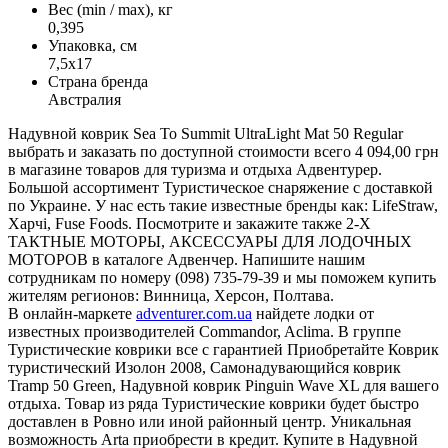
Вес (min / max), кг
0,395
Упаковка, см
7,5х17
Страна бренда
Австралия
Надувной коврик Sea To Summit UltraLight Mat 50 Regular
выбрать и заказать по доступной стоимости всего 4 094,00 грн
в магазине товаров для туризма и отдыха Адвентурер.
Большой ассортимент Туристическое снаряжение с доставкой
по Украине. У нас есть такие известные бренды как: LifeStraw,
Харчі, Fuse Foods. Посмотрите и закажите также 2-Х
ТАКТНЫЕ МОТОРЫ, АКСЕССУАРЫ ДЛЯ ЛОДОЧНЫХ
МОТОРОВ в каталоге Адвенчер. Напишите нашим
сотрудникам по номеру (098) 735-79-39 и мы поможем купить
жителям регионов: Винница, Херсон, Полтава.
В онлайн-маркете
adventurer.com.ua
найдете лодки от
известных производителей Commandor, Aclima. В группе
Туристические коврики все с гарантией Приобретайте Коврик
туристический Изолон 2008, Самонадувающийся коврик
Tramp 50 Green, Надувной коврик Pinguin Wave XL для вашего
отдыха. Товар из ряда Туристические коврики будет быстро
доставлен в Ровно или иной районный центр. Уникальная
возможность Arta приобрести в кредит. Купите в Надувной