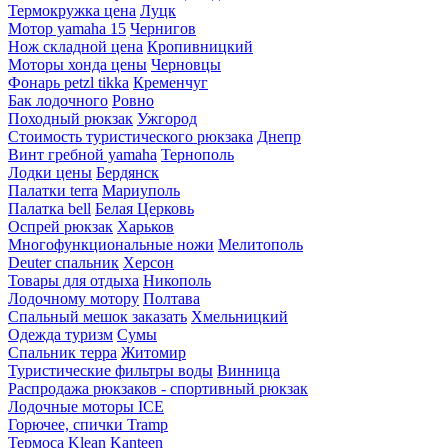
Термокружка цена
Луцк
Мотор yamaha 15
Чернигов
Нож складной цена
Кропивницкий
Моторы хонда цены
Черновцы
Фонарь petzl tikka
Кременчуг
Бак лодочного
Ровно
Походный рюкзак
Ужгород
Стоимость туристического рюкзака
Днепр
Винт гребной yamaha
Тернополь
Лодки цены
Бердянск
Палатки terra
Мариуполь
Палатка bell
Белая Церковь
Оспрей рюкзак
Харьков
Многофункциональные ножи
Мелитополь
Deuter спальник
Херсон
Товары для отдыха
Никополь
Лодочному мотору
Полтава
Спальный мешок заказать
Хмельницкий
Одежда туризм
Сумы
Спальник терра
Житомир
Туристические фильтры воды
Винница
Распродажа рюкзаков - спортивный рюкзак
Лодочные моторы ICE
Горючее, спички Tramp
Термоса Klean Kanteen