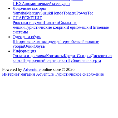
ПВХ
Алюминиевые
Аксессуары
Лодочные моторы
Yamaha
Mercury
Suzuki
Honda
Tohatsu
PowerTec
СНАРЯЖЕНИЕ
Рюкзаки и сумки
Палатки
Спальные
мешки
Туристические коврики
Гермомешки
Питьевые
системы
Одежда и обувь
Штормовая
Зимняя одежда
Термобелье
Головные
уборы
Очки
Обувь
Информация
Оплата и доставка
Контакты
Кредит
Скидки
Дисконтная
карта
Подарочный сертификат
Публичная оферта
Powered by
Adventure
online store © 2026
Интернет магазин Adventure
Туристическое снаряжение