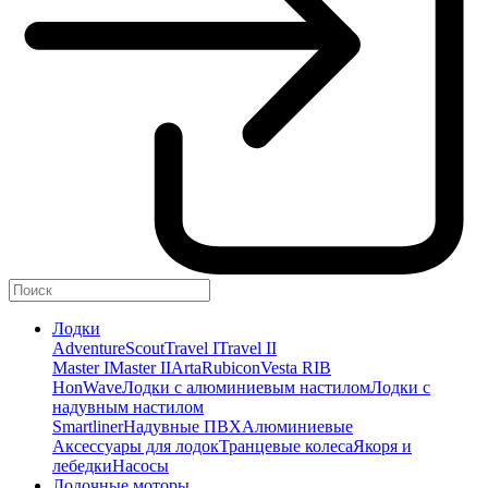
Лодки
Adventure
Scout
Travel I
Travel II
Master I
Master II
Arta
Rubicon
Vesta RIB
HonWave
Лодки с алюминиевым настилом
Лодки с
надувным настилом
Smartliner
Надувные ПВХ
Алюминиевые
Аксессуары для лодок
Транцевые колеса
Якоря и
лебедки
Насосы
Лодочные моторы