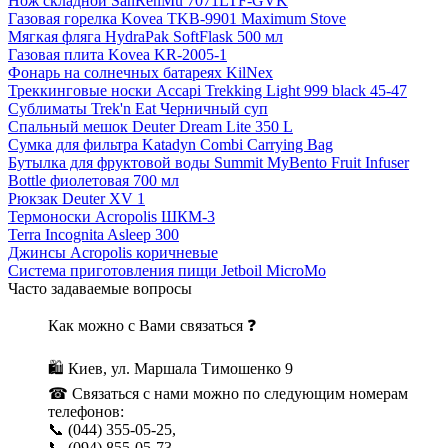
Нож складной SanRenMu 7071LTF-GVK
Газовая горелка Kovea TKB-9901 Maximum Stove
Мягкая фляга HydraPak SoftFlask 500 мл
Газовая плита Kovea KR-2005-1
Фонарь на солнечных батареях KilNex
Треккинговые носки Accapi Trekking Light 999 black 45-47
Сублиматы Trek'n Eat Черничный суп
Спальный мешок Deuter Dream Lite 350 L
Сумка для фильтра Katadyn Combi Carrying Bag
Бутылка для фруктовой воды Summit MyBento Fruit Infuser
Bottle фиолетовая 700 мл
Рюкзак Deuter XV 1
Термоноски Acropolis ШКМ-3
Terra Incognita Asleep 300
Джинсы Acropolis коричневые
Система приготовления пищи Jetboil MicroMo
Часто задаваемые вопросы
Как можно с Вами связаться ❓
🛍 Киев, ул. Маршала Тимошенко 9
☎ Связаться с нами можно по следующим номерам
телефонов:
📞 (044) 355-05-25,
📞 (094) 855-05-73