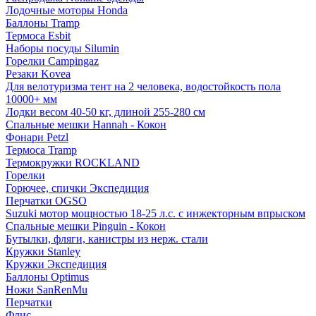
Лодочные моторы Honda
Баллоны Tramp
Термоса Esbit
Наборы посуды Silumin
Горелки Campingaz
Резаки Kovea
Для велотуризма тент на 2 человека, водостойкость пола
10000+ мм
Лодки весом 40-50 кг, длиной 255-280 см
Спальные мешки Hannah - Кокон
Фонари Petzl
Термоса Tramp
Термокружки ROCKLAND
Горелки
Горючее, спички Экспедиция
Перчатки OGSO
Suzuki мотор мощностью 18-25 л.с. с инжекторным впрыском
Спальные мешки Pinguin - Кокон
Бутылки, фляги, канистры из нерж. стали
Кружки Stanley
Кружки Экспедиция
Баллоны Optimus
Ножи SanRenMu
Перчатки
Флис