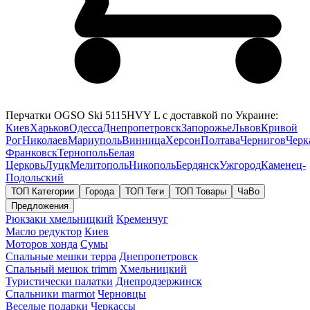
Перчатки OGSO Ski 5115HVY L с доставкой по Украине:
Киев
Харьков
Одесса
Днепропетровск
Запорожье
Львов
Кривой
Рог
Николаев
Мариуполь
Винница
Херсон
Полтава
Чернигов
Черк
Франковск
Тернополь
Белая
Церковь
Луцк
Мелитополь
Никополь
Бердянск
Ужгород
Каменец-
Подольский
ТОП Категории
Города
ТОП Теги
ТОП Товары
ЧаВо
Предложения
Рюкзаки хмельницкий
Кременчуг
Масло редуктор
Киев
Моторов хонда
Сумы
Спальные мешки терра
Днепропетровск
Спальный мешок trimm
Хмельницкий
Туристически палатки
Днепродзержинск
Спальники marmot
Черновцы
Веселые подарки
Черкассы