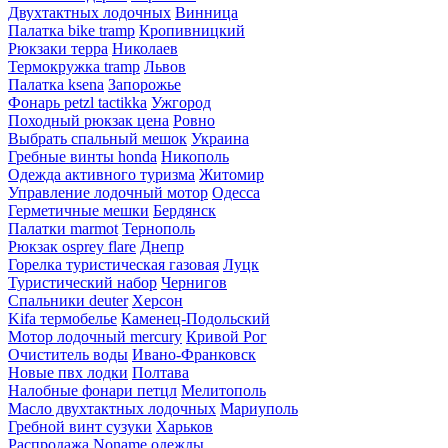
Двухтактных лодочных
Винница
Палатка bike tramp
Кропивницкий
Рюкзаки терра
Николаев
Термокружка tramp
Львов
Палатка ksena
Запорожье
Фонарь petzl tactikka
Ужгород
Походный рюкзак цена
Ровно
Выбрать спальный мешок
Украина
Гребные винты honda
Никополь
Одежда активного туризма
Житомир
Управление лодочный мотор
Одесса
Герметичные мешки
Бердянск
Палатки marmot
Тернополь
Рюкзак osprey flare
Днепр
Горелка туристическая газовая
Луцк
Туристический набор
Чернигов
Спальники deuter
Херсон
Kifa термобелье
Каменец-Подольский
Мотор лодочный mercury
Кривой Рог
Очиститель воды
Ивано-Франковск
Новые пвх лодки
Полтава
Налобные фонари петцл
Мелитополь
Масло двухтактных лодочных
Мариуполь
Гребной винт сузуки
Харьков
Распродажа Noname одежды