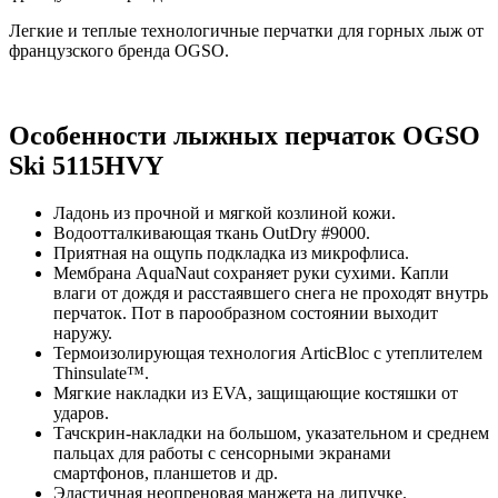
Легкие и теплые технологичные перчатки для горных лыж от
французского бренда OGSO.
Особенности лыжных перчаток OGSO
Ski 5115HVY
Ладонь из прочной и мягкой козлиной кожи.
Водоотталкивающая ткань OutDry #9000.
Приятная на ощупь подкладка из микрофлиса.
Мембрана AquaNaut сохраняет руки сухими. Капли
влаги от дождя и расстаявшего снега не проходят внутрь
перчаток. Пот в парообразном состоянии выходит
наружу.
Термоизолирующая технология ArticBloc с утеплителем
Thinsulate™.
Мягкие накладки из EVA, защищающие костяшки от
ударов.
Тачскрин-накладки на большом, указательном и среднем
пальцах для работы с сенсорными экранами
смартфонов, планшетов и др.
Эластичная неопреновая манжета на липучке.