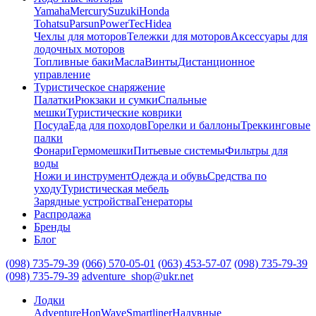
Yamaha
Mercury
Suzuki
Honda
Tohatsu
Parsun
PowerTec
Hidea
Чехлы для моторов
Тележки для моторов
Аксессуары для
лодочных моторов
Топливные баки
Масла
Винты
Дистанционное
управление
Туристическое снаряжение
Палатки
Рюкзаки и сумки
Спальные
мешки
Туристические коврики
Посуда
Еда для походов
Горелки и баллоны
Треккинговые
палки
Фонари
Гермомешки
Питьевые системы
Фильтры для
воды
Ножи и инструмент
Одежда и обувь
Средства по
уходу
Туристическая мебель
Зарядные устройства
Генераторы
Распродажа
Бренды
Блог
(098) 735-79-39
(066) 570-05-01
(063) 453-57-07
(098) 735-79-39
(098) 735-79-39
adventure_shop@ukr.net
Лодки
Adventure
HonWave
Smartliner
Надувные