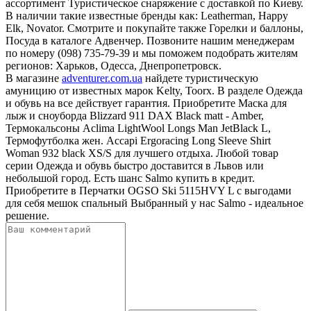
ассортимент Туристическое снаряжение с доставкой по Киеву.
В наличии такие известные бренды как: Leatherman, Happy
Elk, Novator. Смотрите и покупайте также Горелки и баллоны,
Посуда в каталоге Адвенчер. Позвоните нашим менеджерам
по номеру (098) 735-79-39 и мы поможем подобрать жителям
регионов: Харьков, Одесса, Днепропетровск.
В магазине
adventurer.com.ua
найдете туристическую
амуницию от известных марок Kelty, Toorx. В разделе Одежда
и обувь на все действует гарантия. Приобретите Маска для
лыж и сноуборда Blizzard 911 DAX Black matt - Amber,
Термокальсоны Aclima LightWool Longs Man JetBlack L,
Термофутболка жен. Accapi Ergoracing Long Sleeve Shirt
Woman 932 black XS/S для лучшего отдыха. Любой товар
серии Одежда и обувь быстро доставится в Львов или
небольшой город. Есть шанс Salmo купить в кредит.
Приобретите в Перчатки OGSO Ski 5115HVY L с выгодами
для себя мешок спальный Выбранный у нас Salmo - идеальное
решение.