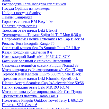
Распродажа Terra Incognita спальников
Посуда Optimus из полимера
Наборы посуды Stanley
Лампы Campingaz
Горючее, спички BM Easy hike
Палатка двухместная
Треккинговые палки Leki (Леки)
Термокружка - Термос Zojirushi Tuff Mug 0,36 л
Непромокаемая кепка Extremities Ice Cap Black M
Рюкзак Terra Incognita Rango 75
Спальный мешок Sea To Summit Talus TS I Reg
Казан походный Силумин 8 л
Нож складной SanRenMu 7074LUC-SCY
Батончик овсяный с клюквой Вивсянчик
Самонадувающийся коврик Pinguin Nomad 38
Мясо говядина сублимированная 40г Сто Пудов
Термос Klean Kanteen TKPro 500 ml Shale Black
Треккинговые палки Leki Khumbu SpeedLock
Шапка Accapi Seamless Cap 943 electric blue 50/56
Палки треккинговые Leki MICRO RCM
Мясо свинина сублимированная 40г Сто Пудов
Трехместная палатка Tramp Lair 3
Полотенце Pinguin Outdoor Towel Terry L 60х120
Палатка SOL Castle 6