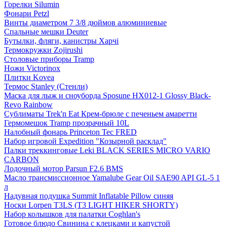
Горелки Silumin
Фонари Petzl
Винты диаметром 7 3/8 дюймов алюминиевые
Спальные мешки Deuter
Бутылки, фляги, канистры Харчі
Термокружки Zojirushi
Столовые приборы Tramp
Ножи Victorinox
Плитки Kovea
Термос Stanley (Стенли)
Маска для лыж и сноуборда Sposune HX012-1 Glossy Black-
Revo Rainbow
Сублиматы Trek'n Eat Крем-брюле с печеньем амаретти
Гермомешок Tramp прозрачный 10L
Налобный фонарь Princeton Tec FRED
Набор игровой Expedition "Козырной расклад"
Палки треккинговые Leki BLACK SERIES MICRO VARIO
CARBON
Лодочный мотор Parsun F2.6 BMS
Масло трансмиссионное Yamalube Gear Oil SAE90 API GL-5 1
л
Надувная подушка Summit Inflatable Pillow синяя
Носки Lorpen T3LS (T3 LIGHT HIKER SHORTY)
Набор колышков для палатки Coghlan's
Готовое блюдо Свинина с клецками и капустой