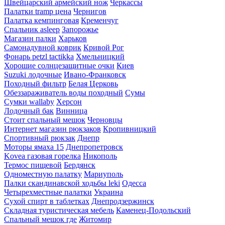
Швейцарский армейский нож
Черкассы
Палатки tramp цена
Чернигов
Палатка кемпинговая
Кременчуг
Спальник asleep
Запорожье
Магазин палки
Харьков
Самонадувной коврик
Кривой Рог
Фонарь petzl tactikka
Хмельницкий
Хорошие солнцезащитные очки
Киев
Suzuki лодочные
Ивано-Франковск
Походный фильтр
Белая Церковь
Обеззараживатель воды походный
Сумы
Сумки wallaby
Херсон
Лодочный бак
Винница
Стоит спальный мешок
Черновцы
Интернет магазин рюкзаков
Кропивницкий
Спортивный рюкзак
Днепр
Моторы ямаха 15
Днепропетровск
Kovea газовая горелка
Никополь
Термос пищевой
Бердянск
Одноместную палатку
Мариуполь
Палки скандинавской ходьбы leki
Одесса
Четырехместные палатки
Украина
Сухой спирт в таблетках
Днепродзержинск
Складная туристическая мебель
Каменец-Подольский
Спальный мешок где
Житомир