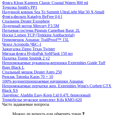
Фляга Klean Kanteen Classic Coastal Waters 800 ml
Точилка Smith's PP1
Надувной коврик Sea To Summit UltraLight Mat 50 X-Small
Фляга-фильтр Katadyn BeFree 0,6 l
Спальник Deuter Exosphere
Лодочный мотор Mercury F3.5M
Питьевая система Pinguin Camelbag Basic 2L
Носки Lorpen TCP (Trekking Antibacterial)
Гермомешок Aquapac TrailProof™ 15L
Чехол Acropolis ЧБС-1
Зажигалка Zippo Texas Twister
Мягкая фляга HydraPak SoftFlask 150 мл
Палатка Tramp Sputnik 2 v2
Непромокаемые рукавицы-верхонки Extremities Guide Tuff
Bags Black L
Спальный мешок Deuter Astro 250
Рюкзак Tatonka Karas 70 + 10
100% водонепроницаемые наушники Aquapac
Непромокаемые перчатки жен. Extremities Wmn's Corbett GTX
Black XS
Ланчбокс Aladdin Easy-Keep Lid 0.47L бирюзовый
Термобелье мужское комплект Kifa КМО-620
Часто задаваемые вопросы
Можно ли вернуть или обменять товар ❓