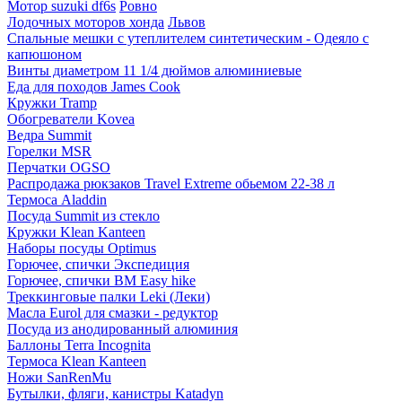
Мотор suzuki df6s
Ровно
Лодочных моторов хонда
Львов
Спальные мешки с утеплителем синтетическим - Одеяло с
капюшоном
Винты диаметром 11 1/4 дюймов алюминиевые
Еда для походов James Cook
Кружки Tramp
Обогреватели Kovea
Ведра Summit
Горелки MSR
Перчатки OGSO
Распродажа рюкзаков Travel Extreme обьемом 22-38 л
Термоса Aladdin
Посуда Summit из стекло
Кружки Klean Kanteen
Наборы посуды Optimus
Горючее, спички Экспедиция
Горючее, спички BM Easy hike
Треккинговые палки Leki (Леки)
Масла Eurol для смазки - редуктор
Посуда из анодированный алюминия
Баллоны Terra Incognita
Термоса Klean Kanteen
Ножи SanRenMu
Бутылки, фляги, канистры Katadyn