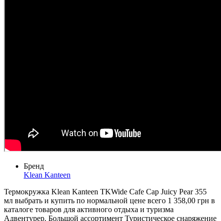
Бренд
Klean Kanteen
Термокружка Klean Kanteen TKWide Cafe Cap Juicy Pear 355
мл выбрать и купить по нормальной цене всего 1 358,00 грн в
каталоге товаров для активного отдыха и туризма
Адвентурер. Большой ассортимент Туристическое снаряжение