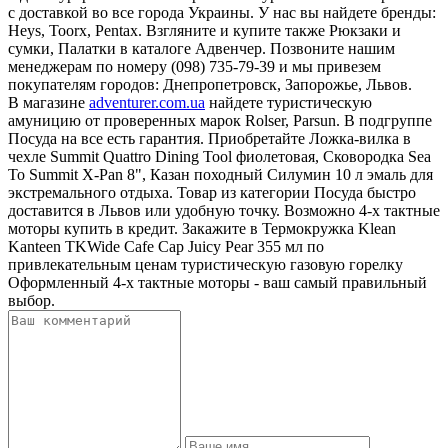
с доставкой во все города Украины. У нас вы найдете бренды:
Heys, Toorx, Pentax. Взгляните и купите также Рюкзаки и
сумки, Палатки в каталоге Адвенчер. Позвоните нашим
менеджерам по номеру (098) 735-79-39 и мы привезем
покупателям городов: Днепропетровск, Запорожье, Львов.
В магазине
adventurer.com.ua
найдете туристическую
амуницию от проверенных марок Rolser, Parsun. В подгруппе
Посуда на все есть гарантия. Приобретайте Ложка-вилка в
чехле Summit Quattro Dining Tool фиолетовая, Сковородка Sea
To Summit X-Pan 8", Казан походный Силумин 10 л эмаль для
экстремального отдыха. Товар из категории Посуда быстро
доставится в Львов или удобную точку. Возможно 4-х тактные
моторы купить в кредит. Закажите в Термокружка Klean
Kanteen TKWide Cafe Cap Juicy Pear 355 мл по
привлекательным ценам туристическую газовую горелку
Оформленный 4-х тактные моторы - ваш самый правильный
выбор.