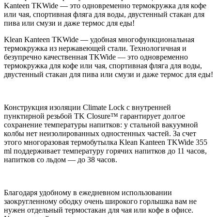
Kanteen TKWide — это одновременно термокружка для кофе
или чая, спортивная фляга для воды, двустенный стакан для
пива или смузи и даже термос для еды!
Klean Kanteen TKWide — удобная многофункциональная
термокружка из нержавеющей стали. Технологичная и
безупречно качественная TKWide — это одновременно
термокружка для кофе или чая, спортивная фляга для воды,
двустенный стакан для пива или смузи и даже термос для еды!
Конструкция изоляции Climate Lock с внутренней
пунктирной резьбой TK Closure™ гарантирует долгое
сохранение температуры напитков: у стальной вакуумной
колбы нет неизолированных одностенных частей. За счет
этого многоразовая термобутылка Klean Kanteen TKWide 355
ml поддерживает температуру горячих напитков до 11 часов,
напитков со льдом — до 38 часов.
Благодаря удобному в ежедневном использовании
заокругленному ободку очень широкого горлышка вам не
нужен отдельный термостакан для чая или кофе в офисе.