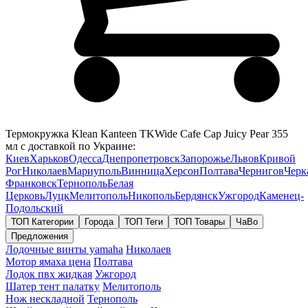
Термокружка Klean Kanteen TKWide Cafe Cap Juicy Pear 355
мл с доставкой по Украине:
Киев
Харьков
Одесса
Днепропетровск
Запорожье
Львов
Кривой
Рог
Николаев
Мариуполь
Винница
Херсон
Полтава
Чернигов
Черк
Франковск
Тернополь
Белая
Церковь
Луцк
Мелитополь
Никополь
Бердянск
Ужгород
Каменец-
Подольский
ТОП Категории
Города
ТОП Теги
ТОП Товары
ЧаВо
Предложения
Лодочные винты yamaha
Николаев
Мотор ямаха цена
Полтава
Лодок пвх жидкая
Ужгород
Шатер тент палатку
Мелитополь
Нож нескладной
Тернополь