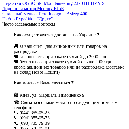
Перчатки OGSO Ski Mountaineering 2370TH-HVY S
Лодочный мотор Mercury F15E
Спальный мешок Terra Incognita Asleep 400
Набор Expedition "Другу"
Часто задаваемые вопросы
Как осуществляется доставка по Украине ❓
🚚 за ваш счет - для акционных или товаров на
распродаже
🚚 за ваш счет - при заказе суммой до 2000 грн
🚚 бесплатно - при заказе суммой свыше 2000 грн
кроме акционных товаров или на распродаже (доставка
на склад Нової Пошти)
Как можно с Вами связаться ❓
🛍 Киев, ул. Маршала Тимошенко 9
☎ Связаться с нами можно по следующим номерам
телефонов:
📞 (044) 355-05-25,
📞 (094) 855-05-73
📞 (098) 735-79-39
📞 (066) 570-05-01