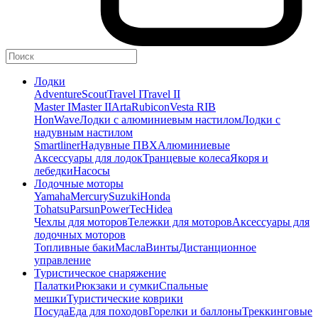
Лодки
Adventure
Scout
Travel I
Travel II
Master I
Master II
Arta
Rubicon
Vesta RIB
HonWave
Лодки с алюминиевым настилом
Лодки с
надувным настилом
Smartliner
Надувные ПВХ
Алюминиевые
Аксессуары для лодок
Транцевые колеса
Якоря и
лебедки
Насосы
Лодочные моторы
Yamaha
Mercury
Suzuki
Honda
Tohatsu
Parsun
PowerTec
Hidea
Чехлы для моторов
Тележки для моторов
Аксессуары для
лодочных моторов
Топливные баки
Масла
Винты
Дистанционное
управление
Туристическое снаряжение
Палатки
Рюкзаки и сумки
Спальные
мешки
Туристические коврики
Посуда
Еда для походов
Горелки и баллоны
Треккинговые