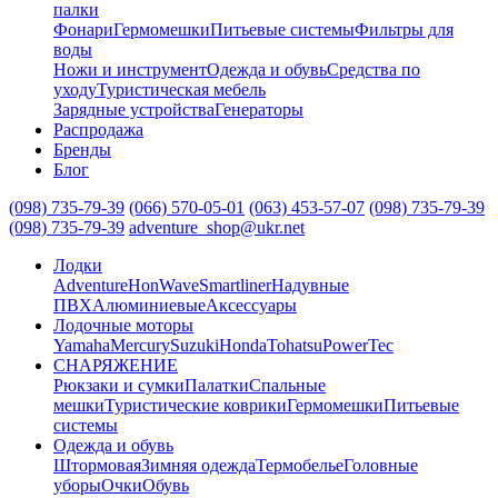
палки
Фонари
Гермомешки
Питьевые системы
Фильтры для
воды
Ножи и инструмент
Одежда и обувь
Средства по
уходу
Туристическая мебель
Зарядные устройства
Генераторы
Распродажа
Бренды
Блог
(098) 735-79-39
(066) 570-05-01
(063) 453-57-07
(098) 735-79-39
(098) 735-79-39
adventure_shop@ukr.net
Лодки
Adventure
HonWave
Smartliner
Надувные
ПВХ
Алюминиевые
Аксессуары
Лодочные моторы
Yamaha
Mercury
Suzuki
Honda
Tohatsu
PowerTec
СНАРЯЖЕНИЕ
Рюкзаки и сумки
Палатки
Спальные
мешки
Туристические коврики
Гермомешки
Питьевые
системы
Одежда и обувь
Штормовая
Зимняя одежда
Термобелье
Головные
уборы
Очки
Обувь