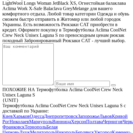
LightWool Longs Woman JetBlack XS, Огнестойкая балаклава
Aclima Work X-Safe Balaclava GreyMelange для вашего
комфортного отдыха. Любой товар категории Одежда и обувь
сможем быстро отправить в Житомир или любой городок
Украины. Есть возможность Рюкзаки CAT приобрести в
кредит. Оформите покупку в Термофутболка Aclima CoolNet
Crew Neck Unisex Laguna S по превосходным ценам рюкзак
походный Забронированный Рюкзаки CAT - лучший выбор.
ПОХОЖИЕ НА Термофутболка Aclima CoolNet Crew Neck
Unisex Laguna S
{UNIT}
Термофутболка Aclima CoolNet Crew Neck Unisex Laguna S с
доставкой по Украине:
Киев
Харьков
Одесса
Днепропетровск
Запорожье
Львов
Кривой
Рог
Николаев
Мариуполь
Винница
Херсон
Полтава
Чернигов
Черк
Франковск
Тернополь
Белая
Церковь
Луцк
Мелитополь
Никополь
Бердянск
Ужгород
Каменец-