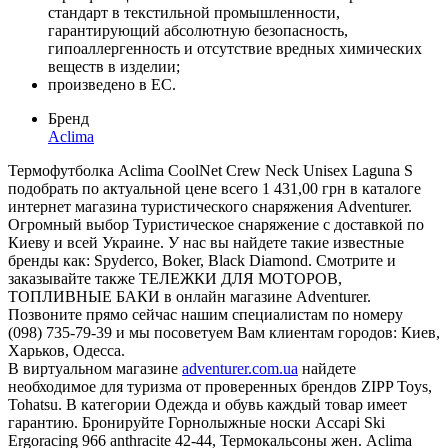
стандарт в текстильной промышленности,
гарантирующий абсолютную безопасность,
гипоаллергенность и отсутствие вредных химических
веществ в изделии;
произведено в
ЕС
.
Бренд
Aclima
Термофутболка Aclima CoolNet Crew Neck Unisex Laguna S
подобрать по актуальной цене всего 1 431,00 грн в каталоге
интернет магазина туристического снаряжения Adventurer.
Огромный выбор Туристическое снаряжение с доставкой по
Киеву и всей Украине. У нас вы найдете такие известные
бренды как: Spyderco, Boker, Black Diamond. Смотрите и
заказывайте также ТЕЛЕЖКИ ДЛЯ МОТОРОВ,
ТОПЛИВНЫЕ БАКИ в онлайн магазине Adventurer.
Позвоните прямо сейчас нашим специалистам по номеру
(098) 735-79-39 и мы посоветуем Вам клиентам городов: Киев,
Харьков, Одесса.
В виртуальном магазине
adventurer.com.ua
найдете
необходимое для туризма от проверенных брендов ZIPP Toys,
Tohatsu. В категории Одежда и обувь каждый товар имеет
гарантию. Бронируйте Горнолыжные носки Accapi Ski
Ergoracing 966 anthracite 42-44, Термокальсоны жен. Aclima