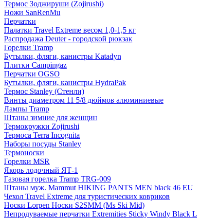
Термос Зоджируши (Zojirushi)
Ножи SanRenMu
Перчатки
Палатки Travel Extreme весом 1,0-1,5 кг
Распродажа Deuter - городской рюкзак
Горелки Tramp
Бутылки, фляги, канистры Katadyn
Плитки Campingaz
Перчатки OGSO
Бутылки, фляги, канистры HydraPak
Термос Stanley (Стенли)
Винты диаметром 11 5/8 дюймов алюминиевые
Лампы Tramp
Штаны зимние для женщин
Термокружки Zojirushi
Термоса Terra Incognita
Наборы посуды Stanley
Термоноски
Горелки MSR
Якорь лодочный ЯТ-1
Газовая горелка Tramp TRG-009
Штаны муж. Mammut HIKING PANTS MEN black 46 EU
Чехол Travel Extreme для туристических ковриков
Носки Lorpen Носки S2SMM (Ms Ski Mid)
Непродуваемые перчатки Extremities Sticky Windy Black L