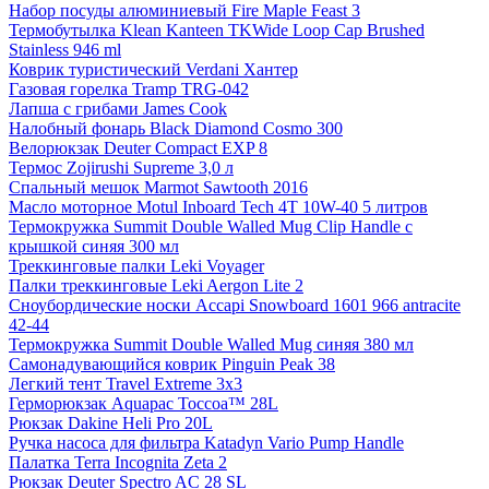
Набор посуды алюминиевый Fire Maple Feast 3
Термобутылка Klean Kanteen TKWide Loop Cap Brushed
Stainless 946 ml
Коврик туристический Verdani Хантер
Газовая горелка Tramp TRG-042
Лапша с грибами James Cook
Налобный фонарь Black Diamond Cosmo 300
Велорюкзак Deuter Compact EXP 8
Термос Zojirushi Supreme 3,0 л
Спальный мешок Marmot Sawtooth 2016
Масло моторное Motul Inboard Tech 4T 10W-40 5 литров
Термокружка Summit Double Walled Mug Clip Handle с
крышкой синяя 300 мл
Треккинговые палки Leki Voyager
Палки треккинговые Leki Aergon Lite 2
Сноубордические носки Accapi Snowboard 1601 966 antracite
42-44
Термокружка Summit Double Walled Mug синяя 380 мл
Самонадувающийся коврик Pinguin Peak 38
Легкий тент Travel Extreme 3х3
Герморюкзак Aquapac Toccoa™ 28L
Рюкзак Dakine Heli Pro 20L
Ручка насоса для фильтра Katadyn Vario Pump Handle
Палатка Terra Incognita Zeta 2
Рюкзак Deuter Spectro AC 28 SL