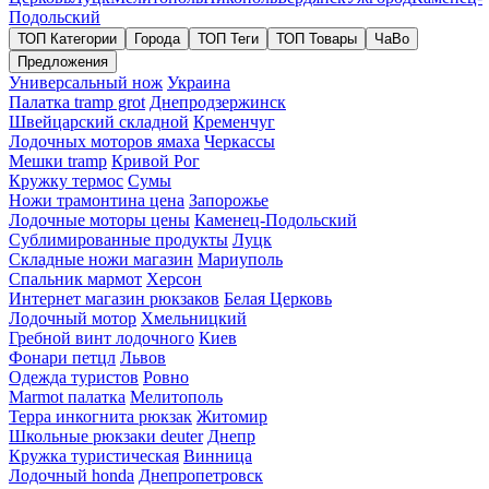
Подольский
ТОП Категории
Города
ТОП Теги
ТОП Товары
ЧаВо
Предложения
Универсальный нож
Украина
Палатка tramp grot
Днепродзержинск
Швейцарский складной
Кременчуг
Лодочных моторов ямаха
Черкассы
Мешки tramp
Кривой Рог
Кружку термос
Сумы
Ножи трамонтина цена
Запорожье
Лодочные моторы цены
Каменец-Подольский
Сублимированные продукты
Луцк
Складные ножи магазин
Мариуполь
Спальник мармот
Херсон
Интернет магазин рюкзаков
Белая Церковь
Лодочный мотор
Хмельницкий
Гребной винт лодочного
Киев
Фонари петцл
Львов
Одежда туристов
Ровно
Marmot палатка
Мелитополь
Терра инкогнита рюкзак
Житомир
Школьные рюкзаки deuter
Днепр
Кружка туристическая
Винница
Лодочный honda
Днепропетровск