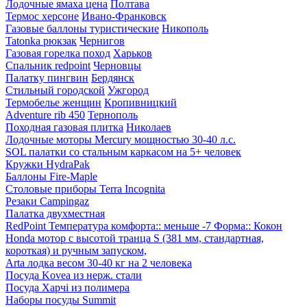
Лодочные ямаха цена
Полтава
Термос херсоне
Ивано-Франковск
Газовые баллоны туристические
Никополь
Tatonka рюкзак
Чернигов
Газовая горелка поход
Харьков
Спальник redpoint
Черновцы
Палатку пингвин
Бердянск
Стильный городской
Ужгород
Термобелье женщин
Кропивницкий
Adventure rib 450
Тернополь
Походная газовая плитка
Николаев
Лодочные моторы Mercury мощностью 30-40 л.с.
SOL палатки со стальным каркасом на 5+ человек
Кружки HydraPak
Баллоны Fire-Maple
Столовые приборы Terra Incognita
Резаки Campingaz
Палатка двухместная
RedPoint Температура комфорта:: меньше -7 Форма:: Кокон
Honda мотор с высотой транца S (381 мм, стандартная,
короткая) и ручным запуском,
Arta лодка весом 30-40 кг на 2 человека
Посуда Kovea из нерж. стали
Посуда Харчі из полимера
Наборы посуды Summit