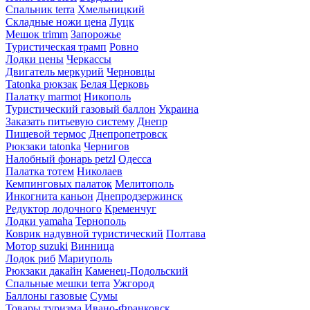
Спальник terra
Хмельницкий
Складные ножи цена
Луцк
Мешок trimm
Запорожье
Туристическая трамп
Ровно
Лодки цены
Черкассы
Двигатель меркурий
Черновцы
Tatonka рюкзак
Белая Церковь
Палатку marmot
Никополь
Туристический газовый баллон
Украина
Заказать питьевую систему
Днепр
Пищевой термос
Днепропетровск
Рюкзаки tatonka
Чернигов
Налобный фонарь petzl
Одесса
Палатка тотем
Николаев
Кемпинговых палаток
Мелитополь
Инкогнита каньон
Днепродзержинск
Редуктор лодочного
Кременчуг
Лодки yamaha
Тернополь
Коврик надувной туристический
Полтава
Мотор suzuki
Винница
Лодок риб
Мариуполь
Рюкзаки дакайн
Каменец-Подольский
Спальные мешки terra
Ужгород
Баллоны газовые
Сумы
Товары туризма
Ивано-Франковск