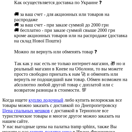
Как осуществляется доставка по Украине ❓
🚚 за ваш счет - для акционных или товаров на
распродаже
🚚 за ваш счет - при заказе суммой до 2000 грн
🚚 бесплатно - при заказе суммой свыше 2000 грн
кроме акционных товаров или на распродаже (доставка
на склад Нової Пошти)
Можно ли вернуть или обменять товар ❓
Так как у нас есть не только интернет-магазин, 🎁 но и
реальный магазин в Киеве на Оболони, то вы можете
просто свободно приехать к нам 🚀 и обменять или
вернуть не подошедший вам товар. Обмен возможен на
абсолютно любой другой товар с доплатой или с
возвратом разницы в стоимости. 💯
Когда ищете
куплю лодочный
либо купить велорюкзак все
товары можно заказать с доставкой по Днепропетровску
Цена спальных мешков
с доставкой в Тернополе все
туристические товары и многое другое можно заказать на
нашем сайте.
У нас выгодные цены на палатка tramp sphinx, также Вы
можете у нас
купить палатку цена
в Ивано-Франковске.