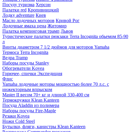
Посуду туризма
Херсон
Палатки red
Кропивницкий
Лодку adventure
Киев
Масло лодочных моторов
Кривой Рог
Лодочные ямаха цена
Житомир
Палатка кемпинговая трамп
Львов
Туристические палатки рюкзаки Terra Incognita обьемом 85-90
л
Винты диаметром 7 1/2 дюймов для моторов Yamaha
Термоса Terra Incognita
Ведра Tramp
Наборы посуды Stanley
Обогреватели Kovea
Горючее, спички Экспедиция
Флис
Yamaha лодочные моторы мощностью более 70 л.с. с
инжекторным впрыском
Master II весом 70+ кг и длиной 330-400 см
Термокружки Klean Kanteen
Посуда Aladdin из полимера
Наборы посуды Fire-Maple
Резаки Kovea
Ножи Cold Steel
Бутылки, фляги, канистры Klean Kanteen
Распродажа Commandor рюкзаков