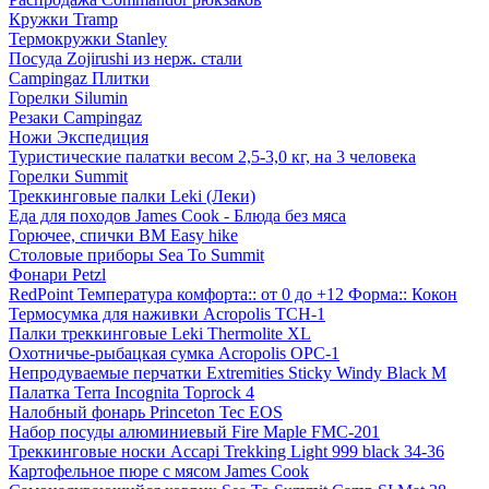
Кружки Tramp
Термокружки Stanley
Посуда Zojirushi из нерж. стали
Campingaz Плитки
Горелки Silumin
Резаки Campingaz
Ножи Экспедиция
Туристические палатки весом 2,5-3,0 кг, на 3 человека
Горелки Summit
Треккинговые палки Leki (Леки)
Еда для походов James Cook - Блюда без мяса
Горючее, спички BM Easy hike
Столовые приборы Sea To Summit
Фонари Petzl
RedPoint Температура комфорта:: от 0 до +12 Форма:: Кокон
Термосумка для наживки Acropolis ТСН-1
Палки треккинговые Leki Thermolite XL
Охотничье-рыбацкая сумка Acropolis ОРС-1
Непродуваемые перчатки Extremities Sticky Windy Black M
Палатка Terra Incognita Toprock 4
Налобный фонарь Princeton Tec EOS
Набор посуды алюминиевый Fire Maple FMC-201
Треккинговые носки Accapi Trekking Light 999 black 34-36
Картофельное пюре с мясом James Cook