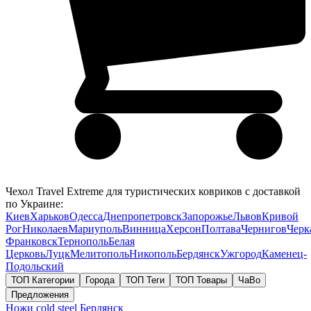
Чехол Travel Extreme для туристических ковриков с доставкой
по Украине:
Киев
Харьков
Одесса
Днепропетровск
Запорожье
Львов
Кривой
Рог
Николаев
Мариуполь
Винница
Херсон
Полтава
Чернигов
Черк
Франковск
Тернополь
Белая
Церковь
Луцк
Мелитополь
Никополь
Бердянск
Ужгород
Каменец-
Подольский
ТОП Категории
Города
ТОП Теги
ТОП Товары
ЧаВо
Предложения
Ножи cold steel
Бердянск