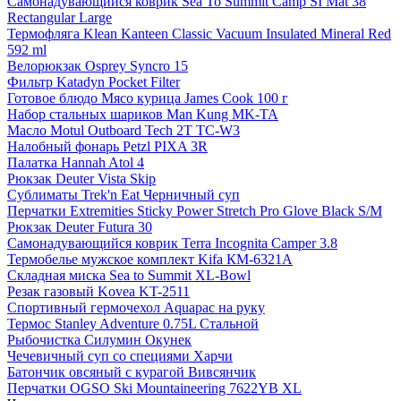
Самонадувающийся коврик Sea To Summit Camp SI Mat 38
Rectangular Large
Термофляга Klean Kanteen Classic Vacuum Insulated Mineral Red
592 ml
Велорюкзак Osprey Syncro 15
Фильтр Katadyn Pocket Filter
Готовое блюдо Мясо курица James Cook 100 г
Набор стальных шариков Man Kung MK-TA
Масло Motul Outboard Tech 2T TC-W3
Налобный фонарь Petzl PIXA 3R
Палатка Hannah Atol 4
Рюкзак Deuter Vista Skip
Сублиматы Trek'n Eat Черничный суп
Перчатки Extremities Sticky Power Stretch Pro Glove Black S/M
Рюкзак Deuter Futura 30
Самонадувающийся коврик Terra Incognita Camper 3.8
Термобелье мужское комплект Kifa КМ-6321А
Складная миска Sea to Summit XL-Bowl
Резак газовый Kovea KT-2511
Спортивный гермочехол Aquapac на руку
Термос Stanley Adventure 0.75L Стальной
Рыбочистка Силумин Окунек
Чечевичный суп со специями Харчи
Батончик овсяный с курагой Вивсянчик
Перчатки OGSO Ski Mountaineering 7622YB XL