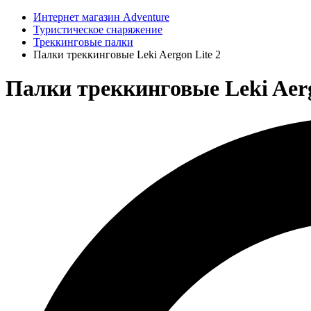
Интернет магазин Adventure
Туристическое снаряжение
Треккинговые палки
Палки треккинговые Leki Aergon Lite 2
Палки треккинговые Leki Aergo