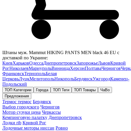
Штаны муж. Mammut HIKING PANTS MEN black 46 EU с
доставкой по Украине:
Киев
Харьков
Одесса
Днепропетровск
Запорожье
Львов
Кривой
Рог
Николаев
Мариуполь
Винница
Херсон
Полтава
Чернигов
Черк
Франковск
Тернополь
Белая
Церковь
Луцк
Мелитополь
Никополь
Бердянск
Ужгород
Каменец-
Подольский
ТОП Категории
Города
ТОП Теги
ТОП Товары
ЧаВо
Предложения
Термос термос
Бердянск
Выбор городского
Чернигов
Мотор сузуки цена
Черкассы
Кемпинговую палатку
Днепропетровск
Лодки rib
Кривой Рог
Лодочные моторы ниссан
Ровно