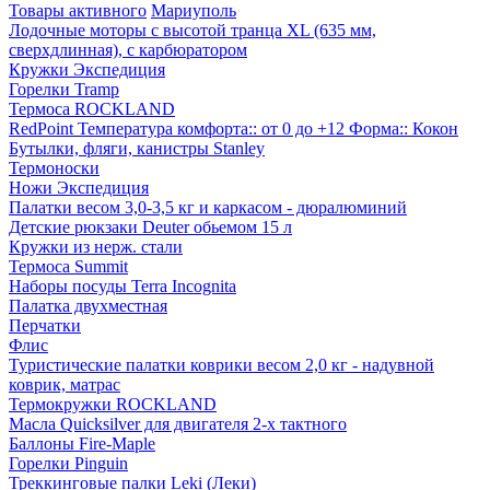
Товары активного
Мариуполь
Лодочные моторы с высотой транца XL (635 мм,
сверхдлинная), с карбюратором
Кружки Экспедиция
Горелки Tramp
Термоса ROCKLAND
RedPoint Температура комфорта:: от 0 до +12 Форма:: Кокон
Бутылки, фляги, канистры Stanley
Термоноски
Ножи Экспедиция
Палатки весом 3,0-3,5 кг и каркасом - дюралюминий
Детские рюкзаки Deuter обьемом 15 л
Кружки из нерж. стали
Термоса Summit
Наборы посуды Terra Incognita
Палатка двухместная
Перчатки
Флис
Туристические палатки коврики весом 2,0 кг - надувной
коврик, матрас
Термокружки ROCKLAND
Масла Quicksilver для двигателя 2-х тактного
Баллоны Fire-Maple
Горелки Pinguin
Треккинговые палки Leki (Леки)