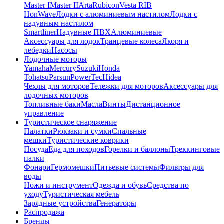
Master I
Master II
Arta
Rubicon
Vesta RIB
HonWave
Лодки с алюминиевым настилом
Лодки с
надувным настилом
Smartliner
Надувные ПВХ
Алюминиевые
Аксессуары для лодок
Транцевые колеса
Якоря и
лебедки
Насосы
Лодочные моторы
Yamaha
Mercury
Suzuki
Honda
Tohatsu
Parsun
PowerTec
Hidea
Чехлы для моторов
Тележки для моторов
Аксессуары для
лодочных моторов
Топливные баки
Масла
Винты
Дистанционное
управление
Туристическое снаряжение
Палатки
Рюкзаки и сумки
Спальные
мешки
Туристические коврики
Посуда
Еда для походов
Горелки и баллоны
Треккинговые
палки
Фонари
Гермомешки
Питьевые системы
Фильтры для
воды
Ножи и инструмент
Одежда и обувь
Средства по
уходу
Туристическая мебель
Зарядные устройства
Генераторы
Распродажа
Бренды