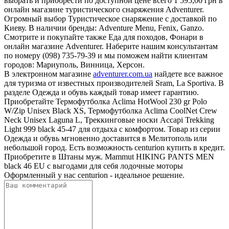
выбрать и приобрести по доступной цене всего 1 595,00 грн в
онлайн магазине туристического снаряжения Adventurer.
Огромный выбор Туристическое снаряжение с доставкой по
Киеву. В наличии бренды: Adventure Menu, Fenix, Ganzo.
Смотрите и покупайте также Еда для походов, Фонари в
онлайн магазине Adventurer. Наберите нашим консультантам
по номеру (098) 735-79-39 и мы поможем найти клиентам
городов: Мариуполь, Винница, Херсон.
В электронном магазине
adventurer.com.ua
найдете все важное
для туризма от известных производителей Sram, La Sportiva. В
разделе Одежда и обувь каждый товар имеет гарантию.
Приобретайте Термофутболка Aclima HotWool 230 gr Polo
W/Zip Unisex Black XS, Термофутболка Aclima CoolNet Crew
Neck Unisex Laguna L, Треккинговые носки Accapi Trekking
Light 999 black 45-47 для отдыха с комфортом. Товар из серии
Одежда и обувь мгновенно доставится в Мелитополь или
небольшой город. Есть возможность centurion купить в кредит.
Приобретите в Штаны муж. Mammut HIKING PANTS MEN
black 46 EU с выгодами для себя лодочные моторы
Оформленный у нас centurion - идеальное решение.