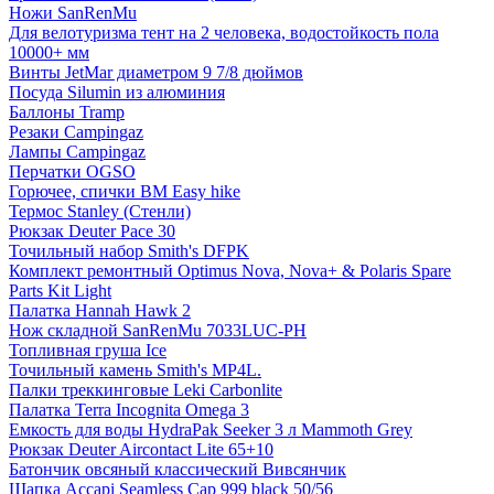
Ножи SanRenMu
Для велотуризма тент на 2 человека, водостойкость пола
10000+ мм
Винты JetMar диаметром 9 7/8 дюймов
Посуда Silumin из алюминия
Баллоны Tramp
Резаки Campingaz
Лампы Campingaz
Перчатки OGSO
Горючее, спички BM Easy hike
Термос Stanley (Стенли)
Рюкзак Deuter Pace 30
Точильный набор Smith's DFPK
Комплект ремонтный Optimus Nova, Nova+ & Polaris Spare
Parts Kit Light
Палатка Hannah Hawk 2
Нож складной SanRenMu 7033LUC-PH
Топливная груша Ice
Точильный камень Smith's MP4L.
Палки треккинговые Leki Carbonlite
Палатка Terra Incognita Omega 3
Емкость для воды HydraPak Seeker 3 л Mammoth Grey
Рюкзак Deuter Aircontact Lite 65+10
Батончик овсяный классический Вивсянчик
Шапка Accapi Seamless Cap 999 black 50/56