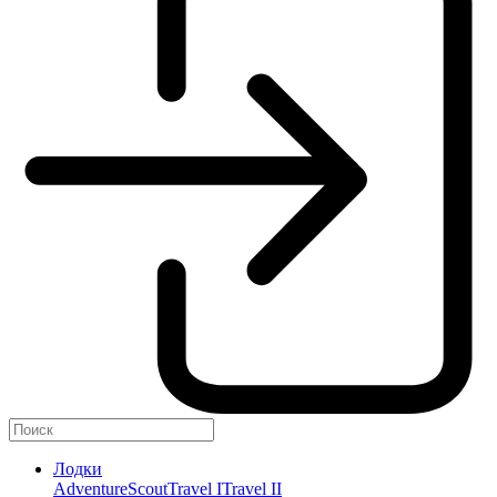
Лодки
Adventure
Scout
Travel I
Travel II