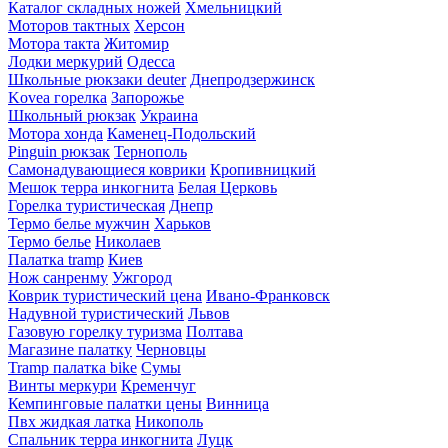
Каталог складных ножей
Хмельницкий
Моторов тактных
Херсон
Мотора такта
Житомир
Лодки меркурий
Одесса
Школьные рюкзаки deuter
Днепродзержинск
Kovea горелка
Запорожье
Школьный рюкзак
Украина
Мотора хонда
Каменец-Подольский
Pinguin рюкзак
Тернополь
Самонадувающиеся коврики
Кропивницкий
Мешок терра инкогнита
Белая Церковь
Горелка туристическая
Днепр
Термо белье мужчин
Харьков
Термо белье
Николаев
Палатка tramp
Киев
Нож санренму
Ужгород
Коврик туристический цена
Ивано-Франковск
Надувной туристический
Львов
Газовую горелку туризма
Полтава
Магазине палатку
Черновцы
Tramp палатка bike
Сумы
Винты меркури
Кременчуг
Кемпинговые палатки цены
Винница
Пвх жидкая латка
Никополь
Спальник терра инкогнита
Луцк