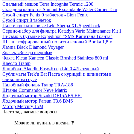
Спальный мешок Terra Incognita Termic 1200
Складная канистра Summit Expandable Water Carrier 15 л
Сухой спирт Fenix 9 таблеток - Біон Fenix
Сухой спирт 8 таблеток
Палки треккинговые Leki Sherpa XL SpeedLock
Сервис-набор для фильтра Katadyn Vario Maintenance Kit 1
Письмо в бутылке Expedition "SMS Капитана Гранта"
Шланг гофрированный полиэтиленовый Borika 1,8 м
Лампа Black Diamond Voyager
Значек «Звезда шерифа»
Фляга Klean Kanteen Classic Brushed Stainless 800 ml
Кресло Tramp
Ланчбокс Aladdin Easy-Keep Lid 0.47L зеленый
Сублиматы Trek'n Eat Паста с курицей и шпинатом в
сливочном соусе
Налобный фонарь Tramp TRA-186
Штаны Commandor Neve Matrix
Лодочный мотор Suzuki DF15AES EFI
Лодочный мотор Parsun T3.6 BMS
Мотор Mercury 15M
Часто задаваемые вопросы
Можно ли купить в кредит ❓