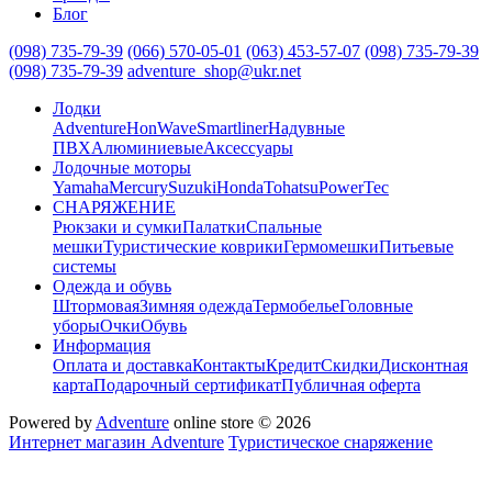
Блог
(098) 735-79-39
(066) 570-05-01
(063) 453-57-07
(098) 735-79-39
(098) 735-79-39
adventure_shop@ukr.net
Лодки
Adventure
HonWave
Smartliner
Надувные
ПВХ
Алюминиевые
Аксессуары
Лодочные моторы
Yamaha
Mercury
Suzuki
Honda
Tohatsu
PowerTec
СНАРЯЖЕНИЕ
Рюкзаки и сумки
Палатки
Спальные
мешки
Туристические коврики
Гермомешки
Питьевые
системы
Одежда и обувь
Штормовая
Зимняя одежда
Термобелье
Головные
уборы
Очки
Обувь
Информация
Оплата и доставка
Контакты
Кредит
Скидки
Дисконтная
карта
Подарочный сертификат
Публичная оферта
Powered by
Adventure
online store © 2026
Интернет магазин Adventure
Туристическое снаряжение