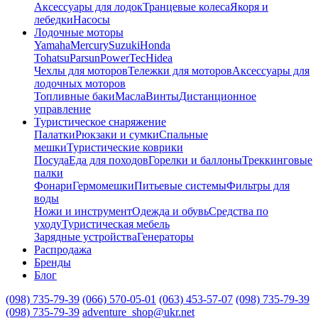
Аксессуары для лодок
Транцевые колеса
Якоря и
лебедки
Насосы
Лодочные моторы
Yamaha
Mercury
Suzuki
Honda
Tohatsu
Parsun
PowerTec
Hidea
Чехлы для моторов
Тележки для моторов
Аксессуары для
лодочных моторов
Топливные баки
Масла
Винты
Дистанционное
управление
Туристическое снаряжение
Палатки
Рюкзаки и сумки
Спальные
мешки
Туристические коврики
Посуда
Еда для походов
Горелки и баллоны
Треккинговые
палки
Фонари
Гермомешки
Питьевые системы
Фильтры для
воды
Ножи и инструмент
Одежда и обувь
Средства по
уходу
Туристическая мебель
Зарядные устройства
Генераторы
Распродажа
Бренды
Блог
(098) 735-79-39
(066) 570-05-01
(063) 453-57-07
(098) 735-79-39
(098) 735-79-39
adventure_shop@ukr.net