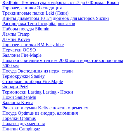
RedPoint Температура комфорта:: от -7 до 0 Форма:: Кокон
Горючее, спички Экспедиция
Треккинговые палки Leki (Леки)
Винты диаметром 10 1/4 дюймов для моторов Suzuki
Распродажа Terra Incognita рюкзаков
Наборы посуды Silumin
Лампы Tramp
Лампы Kovea
Горючее, спички BM Easy hike
Перчатки OGSO
Баллоны Fire-Maple
Палатки с внешним тентом 2000 мм и водостойкостью пола
5000 мм
Посуда Экспедиция из нерж. стали
Термокружки Stanley
Столовые приборы Fire-Maple
Фонари Petzl
Термоноски Lasting Lasting - Носки
Ножи SanRenMu
Баллоны Kovea
Рюкзаки и сумки Kelty с поясным ременем
Посуда Optimus из анодир. алюминия
Горелки Optimus
Палатка двухместная
Плитки Campingaz