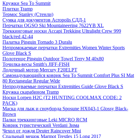
Кружки Sea To Summit
Плитки Tramp
Термос Stanley (Стенли)
Сумка для документов Acropolis СДД-1
Перчатки OGSO Ski Mountaineering 7622YB XL
Треккинговые носки Accapi Trekking Ultralight Crew 999
black/red 42-44
Палатка Pinguin Tornado 3 Duralu
Непромокаемые перчатки Extremities Women Winter Sports
Glove Black S
Полотенце Pinguin Outdoor Towel Terry M 40х80
Точилка-весы Smith's JIFF-FISH
Лодочный мотор Mercury F20ELPT
Самонадувающийся коврик Sea To Summit Comfort Plus SI Mat
80 Rectangular Regular Wide
Непродуваемые перчатки Extremities Guide Glove Black S
Кружка скарабином Tramp
Носки Lorpen H2C (T2 HUNTING COOLMAX CODE: 2
PACK)
Маска для лыж и сноуборда Sposune HX043-1 Glossy Black-
Brown
Палки треккинговые Leki MICRO RCM
Коврик туристический Verdani Зима
Чехол от дождя Deuter Raincover Mini
Спальный мешок Marmot Trestles 15 Long 2017