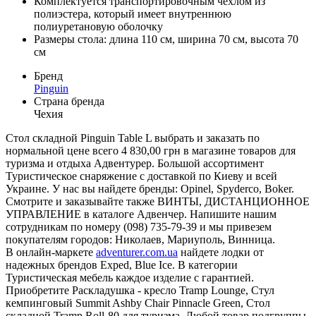
Комплектуется транспортировочным чехлом из
полиэстера, который имеет внутреннюю
полиуретановую оболочку
Размеры стола: длина 110 см, ширина 70 см, высота 70
см
Бренд
Pinguin
Страна бренда
Чехия
Стол складной Pinguin Table L выбрать и заказать по
нормальной цене всего 4 830,00 грн в магазине товаров для
туризма и отдыха Адвентурер. Большой ассортимент
Туристическое снаряжение с доставкой по Киеву и всей
Украине. У нас вы найдете бренды: Opinel, Spyderco, Boker.
Смотрите и заказывайте также ВИНТЫ, ДИСТАНЦИОННОЕ
УПРАВЛЕНИЕ в каталоге Адвенчер. Напишите нашим
сотрудникам по номеру (098) 735-79-39 и мы привезем
покупателям городов: Николаев, Мариуполь, Винница.
В онлайн-маркете
adventurer.com.ua
найдете лодки от
надежных брендов Exped, Blue Ice. В категории
Туристическая мебель каждое изделие с гарантией.
Приобретите Раскладушка - кресло Tramp Lounge, Стул
кемпинговый Summit Ashby Chair Pinnacle Green, Стол
складной Tramp Roll-80 для туризма. Любой товар подгруппы