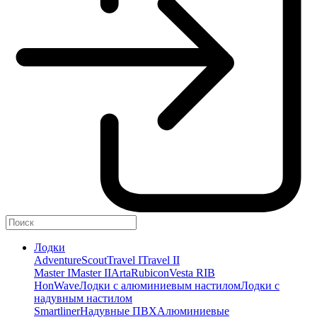
Лодки
Adventure
Scout
Travel I
Travel II
Master I
Master II
Arta
Rubicon
Vesta RIB
HonWave
Лодки с алюминиевым настилом
Лодки с
надувным настилом
Smartliner
Надувные ПВХ
Алюминиевые