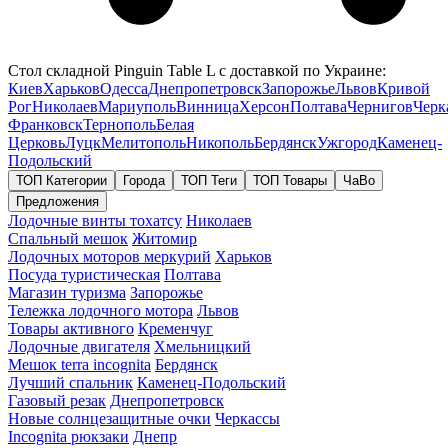
Стол складной Pinguin Table L с доставкой по Украине:
Киев
Харьков
Одесса
Днепропетровск
Запорожье
Львов
Кривой
Рог
Николаев
Мариуполь
Винница
Херсон
Полтава
Чернигов
Черк
Франковск
Тернополь
Белая
Церковь
Луцк
Мелитополь
Никополь
Бердянск
Ужгород
Каменец-
Подольский
ТОП Категории
Города
ТОП Теги
ТОП Товары
ЧаВо
Предложения
Лодочные винты тохатсу
Николаев
Спальный мешок
Житомир
Лодочных моторов меркурий
Харьков
Посуда туристическая
Полтава
Магазин туризма
Запорожье
Тележка лодочного мотора
Львов
Товары активного
Кременчуг
Лодочные двигателя
Хмельницкий
Мешок terra incognita
Бердянск
Лучший спальник
Каменец-Подольский
Газовый резак
Днепропетровск
Новые солнцезащитные очки
Черкассы
Incognita рюкзаки
Днепр