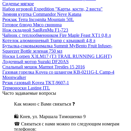
Сиденье мягкое
Набор игровой Expedition "Карты, кости, 2 виста"
Зимняя куртка Commandor Neve Katana
Рюкзак Terra Incognita Mountain 50L
Готовое блюдо Мясо свинина
Нож складной SanRenMu F1-723
Чайник с теплообменником Fire Maple Feast XT1 0,8 л
Котелок алюминиевый Tramp с крышкой 4,8 л
Бутылка-соковыжималка Summit MyBento Fruit Infuser-
Squeezer Bottle зеленая 750 мл
Носки Lorpen X3LM17 (T3 TRAIL RUNNING LIGHT)
Лодочный мотор Suzuki DF20AS
Спальный мешок Marmot Trestles 15 2016
Газовая горелка Kovea со шлангом KB-0211G-L Camp-4
Moonwalker
Резак газовый Kovea TKT-9607-1
Термоноски Lasting ITL
Часто задаваемые вопросы
Как можно с Вами связаться ❓
🛍 Киев, ул. Маршала Тимошенко 9
☎ Связаться с нами можно по следующим номерам
телефонов: