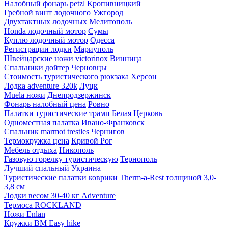
Налобный фонарь petzl
Кропивницкий
Гребной винт лодочного
Ужгород
Двухтактных лодочных
Мелитополь
Honda лодочный мотор
Сумы
Куплю лодочный мотор
Одесса
Регистрации лодки
Мариуполь
Швейцарские ножи victorinox
Винница
Спальники дойтер
Черновцы
Стоимость туристического рюкзака
Херсон
Лодка adventure 320k
Луцк
Muela ножи
Днепродзержинск
Фонарь налобный цена
Ровно
Палатки туристические трамп
Белая Церковь
Одноместная палатка
Ивано-Франковск
Спальник marmot trestles
Чернигов
Термокружка цена
Кривой Рог
Мебель отдыха
Никополь
Газовую горелку туристическую
Тернополь
Лучший спальный
Украина
Туристические палатки коврики Therm-a-Rest толщиной 3,0-
3,8 см
Лодки весом 30-40 кг Adventure
Термоса ROCKLAND
Ножи Enlan
Кружки BM Easy hike