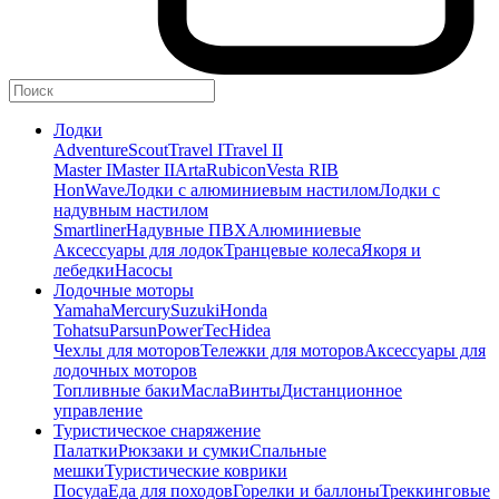
Лодки
Adventure
Scout
Travel I
Travel II
Master I
Master II
Arta
Rubicon
Vesta RIB
HonWave
Лодки с алюминиевым настилом
Лодки с
надувным настилом
Smartliner
Надувные ПВХ
Алюминиевые
Аксессуары для лодок
Транцевые колеса
Якоря и
лебедки
Насосы
Лодочные моторы
Yamaha
Mercury
Suzuki
Honda
Tohatsu
Parsun
PowerTec
Hidea
Чехлы для моторов
Тележки для моторов
Аксессуары для
лодочных моторов
Топливные баки
Масла
Винты
Дистанционное
управление
Туристическое снаряжение
Палатки
Рюкзаки и сумки
Спальные
мешки
Туристические коврики
Посуда
Еда для походов
Горелки и баллоны
Треккинговые