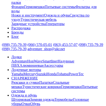
палки
Фонари
Гермомешки
Питьевые системы
Фильтры для
воды
Ножи и инструмент
Одежда и обувь
Средства по
уходу
Туристическая мебель
Зарядные устройства
Генераторы
Распродажа
Бренды
Блог
(098) 735-79-39
(066) 570-05-01
(063) 453-57-07
(098) 735-79-39
(098) 735-79-39
adventure_shop@ukr.net
Лодки
Adventure
HonWave
Smartliner
Надувные
ПВХ
Алюминиевые
Аксессуары
Лодочные моторы
Yamaha
Mercury
Suzuki
Honda
Tohatsu
PowerTec
СНАРЯЖЕНИЕ
Рюкзаки и сумки
Палатки
Спальные
мешки
Туристические коврики
Гермомешки
Питьевые
системы
Одежда и обувь
Штормовая
Зимняя одежда
Термобелье
Головные
уборы
Очки
Обувь