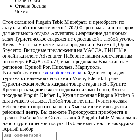
сталь 16 мм
Страна бренда
Чехия
Стол складной Pinguin Table M выбрать и приобрести по
актуальной стоимости всего 1 702,00 грн в магазине товаров
для активного отдыха Adventurer. Снаряжение для любых
задач Туристическое снаряжение с доставкой в любой уголок
Киева. У нас вы можете найти продукцию: BergHoff, Opinel,
Spyderco. Выгодные предложения на МАСЛА, ВИНТЫ в
онлайн каталоге Adventurer. Наберите нашим консультантам
по номеру (094) 855-05-73, и мы предложим Вам клиентам
регионов: Кривой Рог, Николаев, Мариуполь.
В онлайн-магазине
adventurer.com.ua
найдете товары для
туризма от надежных компаний Vaude, Edelrid. В ряде
Туристическая мебель каждый товар с гарантией. Купите
Кресло раскладное с жест подлокотниками Tramp, Кухня
походная Pinguin Kitchen L, Кухня походная Pinguin Kitchen S
для лучшего отдыха. Любой товар группы Туристическая
мебель будет скоро отправлен в Хмельницкий или другой
районный центр. Вы сможете Термокружки приобрести в
кредит. Выбирайте в Стол складной Pinguin Table M экономно
набор туристической посуды Выбранный у нас Термокружки -
верный выбор.