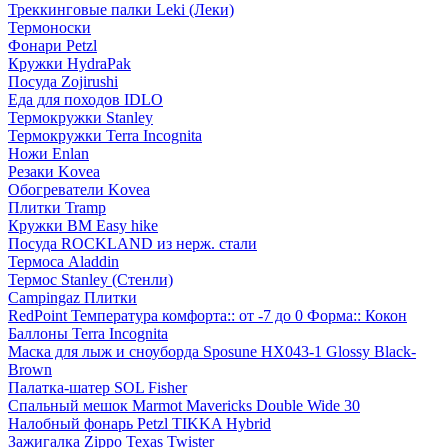
Треккинговые палки Leki (Леки)
Термоноски
Фонари Petzl
Кружки HydraPak
Посуда Zojirushi
Еда для походов IDLO
Термокружки Stanley
Термокружки Terra Incognita
Ножи Enlan
Резаки Kovea
Обогреватели Kovea
Плитки Tramp
Кружки BM Easy hike
Посуда ROCKLAND из нерж. стали
Термоса Aladdin
Термос Stanley (Стенли)
Campingaz Плитки
RedPoint Температура комфорта:: от -7 до 0 Форма:: Кокон
Баллоны Terra Incognita
Маска для лыж и сноуборда Sposune HX043-1 Glossy Black-
Brown
Палатка-шатер SOL Fisher
Спальный мешок Marmot Mavericks Double Wide 30
Налобный фонарь Petzl TIKKA Hybrid
Зажигалка Zippo Texas Twister