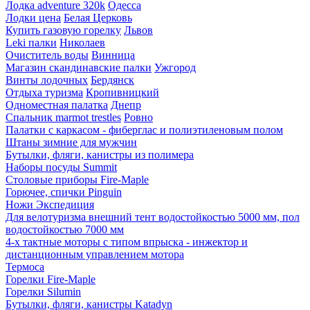
Лодка adventure 320k
Одесса
Лодки цена
Белая Церковь
Купить газовую горелку
Львов
Leki палки
Николаев
Очиститель воды
Винница
Магазин скандинавские палки
Ужгород
Винты лодочных
Бердянск
Отдыха туризма
Кропивницкий
Одноместная палатка
Днепр
Спальник marmot trestles
Ровно
Палатки с каркасом - фиберглас и полиэтиленовым полом
Штаны зимние для мужчин
Бутылки, фляги, канистры из полимера
Наборы посуды Summit
Столовые приборы Fire-Maple
Горючее, спички Pinguin
Ножи Экспедиция
Для велотуризма внешний тент водостойкостью 5000 мм, пол
водостойкостью 7000 мм
4-х тактные моторы с типом впрыска - инжектор и
дистанционным управлением мотора
Термоса
Горелки Fire-Maple
Горелки Silumin
Бутылки, фляги, канистры Katadyn