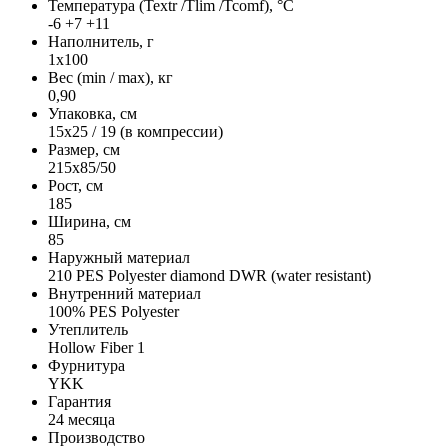
Температура (Textr /Tlim /Tcomf), °C
-6 +7 +11
Наполнитель, г
1х100
Вес (min / max), кг
0,90
Упаковка, см
15x25 / 19 (в компрессии)
Размер, см
215х85/50
Рост, см
185
Ширина, см
85
Наружный материал
210 PES Polyester diamond DWR (water resistant)
Внутренний материал
100% PES Polyester
Утеплитель
Hollow Fiber 1
Фурнитура
YKK
Гарантия
24 месяца
Производство