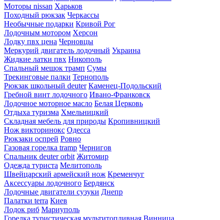
Моторы nissan
Харьков
Походный рюкзак
Черкассы
Необычные подарки
Кривой Рог
Лодочным мотором
Херсон
Лодку пвх цена
Черновцы
Меркурий двигатель лодочный
Украина
Жидкие латки пвх
Никополь
Спальный мешок трамп
Сумы
Трекинговые палки
Тернополь
Рюкзак школьный deuter
Каменец-Подольский
Гребной винт лодочного
Ивано-Франковск
Лодочное моторное масло
Белая Церковь
Отдыха туризма
Хмельницкий
Складная мебель для природы
Кропивницкий
Нож викторинокс
Одесса
Рюкзаки оспрей
Ровно
Газовая горелка tramp
Чернигов
Спальник deuter orbit
Житомир
Одежда туриста
Мелитополь
Швейцарский армейский нож
Кременчуг
Аксессуары лодочного
Бердянск
Лодочные двигатели сузуки
Днепр
Палатки terra
Киев
Лодок риб
Мариуполь
Горелка туристическая мультитопливная
Винница