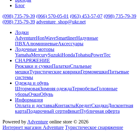
Блог
(098) 735-79-39
(066) 570-05-01
(063) 453-57-07
(098) 735-79-39
(098) 735-79-39
adventure_shop@ukr.net
Лодки
Adventure
HonWave
Smartliner
Надувные
ПВХ
Алюминиевые
Аксессуары
Лодочные моторы
Yamaha
Mercury
Suzuki
Honda
Tohatsu
PowerTec
СНАРЯЖЕНИЕ
Рюкзаки и сумки
Палатки
Спальные
мешки
Туристические коврики
Гермомешки
Питьевые
системы
Одежда и обувь
Штормовая
Зимняя одежда
Термобелье
Головные
уборы
Очки
Обувь
Информация
Оплата и доставка
Контакты
Кредит
Скидки
Дисконтная
карта
Подарочный сертификат
Публичная оферта
Powered by
Adventure
online store © 2026
Интернет магазин Adventure
Туристическое снаряжение