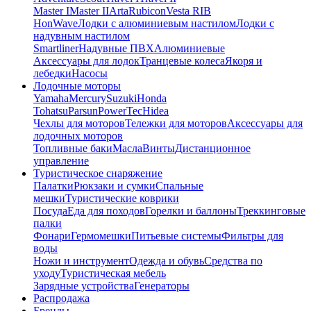
Master I
Master II
Arta
Rubicon
Vesta RIB
HonWave
Лодки с алюминиевым настилом
Лодки с
надувным настилом
Smartliner
Надувные ПВХ
Алюминиевые
Аксессуары для лодок
Транцевые колеса
Якоря и
лебедки
Насосы
Лодочные моторы
Yamaha
Mercury
Suzuki
Honda
Tohatsu
Parsun
PowerTec
Hidea
Чехлы для моторов
Тележки для моторов
Аксессуары для
лодочных моторов
Топливные баки
Масла
Винты
Дистанционное
управление
Туристическое снаряжение
Палатки
Рюкзаки и сумки
Спальные
мешки
Туристические коврики
Посуда
Еда для походов
Горелки и баллоны
Треккинговые
палки
Фонари
Гермомешки
Питьевые системы
Фильтры для
воды
Ножи и инструмент
Одежда и обувь
Средства по
уходу
Туристическая мебель
Зарядные устройства
Генераторы
Распродажа
Бренды