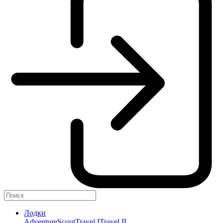
Лодки
Adventure
Scout
Travel I
Travel II