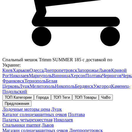
Спальный мешок Trimm SUMMER 185 с доставкой по
Украине:
Киев
Харьков
Одесса
Днепропетровск
Запорожье
Львов
Кривой
Рог
Николаев
Мариуполь
Винница
Херсон
Полтава
Чернигов
Черк
Франковск
Тернополь
Белая
Церковь
Луцк
Мелитополь
Никополь
Бердянск
Ужгород
Каменец-
Подольский
ТОП Категории
Города
ТОП Теги
ТОП Товары
ЧаВо
Предложения
Лодочные моторы цена
Луцк
Каталог солнцезащитных очков
Полтава
Палатка четырехместная
Николаев
Спальники marmot
Львов
Магазин солнцезащитных очков
Днепропетровск