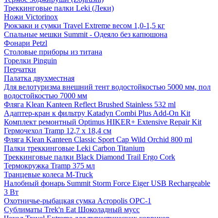
Треккинговые палки Leki (Леки)
Ножи Victorinox
Рюкзаки и сумки Travel Extreme весом 1,0-1,5 кг
Спальные мешки Summit - Одеяло без капюшона
Фонари Petzl
Столовые приборы из титана
Горелки Pinguin
Перчатки
Палатка двухместная
Для велотуризма внешний тент водостойкостью 5000 мм, пол
водостойкостью 7000 мм
Фляга Klean Kanteen Reflect Brushed Stainless 532 ml
Адаптер-кран к фильтру Katadyn Combi Plus Add-On Kit
Комплект ремонтный Optimus HIKER+ Extensive Repair Kit
Гермочехол Tramp 12,7 х 18,4 см
Фляга Klean Kanteen Classic Sport Cap Wild Orchid 800 ml
Палки треккинговые Leki Carbon Titanium
Треккинговые палки Black Diamond Trail Ergo Cork
Термокружка Tramp 375 мл
Транцевые колеса M-Truck
Налобный фонарь Summit Storm Force Eiger USB Rechargeable
3 Вт
Охотничье-рыбацкая сумка Acropolis ОРС-1
Сублиматы Trek'n Eat Шоколадный мусс