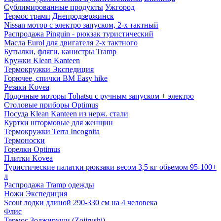
Сублимированные продукты
Ужгород
Термос трамп
Днепродзержинск
Nissan мотор с электро запуском, 2-х тактный
Распродажа Pinguin - рюкзак туристический
Масла Eurol для двигателя 2-х тактного
Бутылки, фляги, канистры Tramp
Кружки Klean Kanteen
Термокружки Экспедиция
Горючее, спички BM Easy hike
Резаки Kovea
Лодочные моторы Tohatsu с ручным запуском + электро
Столовые приборы Optimus
Посуда Klean Kanteen из нерж. стали
Куртки штормовые для женщин
Термокружки Terra Incognita
Термоноски
Горелки Optimus
Плитки Kovea
Туристические палатки рюкзаки весом 3,5 кг обьемом 95-100+
л
Распродажа Tramp одежды
Ножи Экспедиция
Scout лодки длиной 290-330 см на 4 человека
Флис
Термос Зоджируши (Zojirushi)